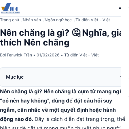
Me
Trang chủ
Nhân văn
Ngôn ngữ học
Từ điển Việt - Việt
Nên chăng là gì? 🤔 Nghĩa, giải
thích Nên chăng
Bởi
Fenwick Trần
•
01/02/2026
•
Từ điển Việt - Việt
Mục lục
Nên chăng là gì?
Nên chăng là cụm từ mang nghĩa
“có nên hay không”, dùng để đặt câu hỏi suy
ngẫm, cân nhắc về một quyết định hoặc hành
động nào đó.
Đây là cách diễn đạt trang trọng, thể
hiện sự dè dặt và mong muốn thuyết phục người