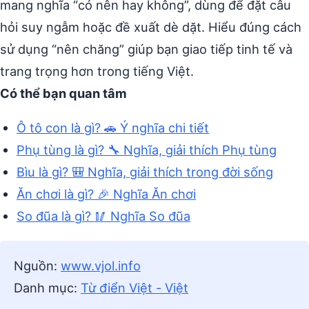
mang nghĩa “có nên hay không”, dùng để đặt câu
hỏi suy ngẫm hoặc đề xuất dè dặt. Hiểu đúng cách
sử dụng “nên chăng” giúp bạn giao tiếp tinh tế và
trang trọng hơn trong tiếng Việt.
Có thể bạn quan tâm
Ô tô con là gì? 🚗 Ý nghĩa chi tiết
Phụ tùng là gì? 🔧 Nghĩa, giải thích Phụ tùng
Bìu là gì? 🎒 Nghĩa, giải thích trong đời sống
Ăn chơi là gì? 🎉 Nghĩa Ăn chơi
So đũa là gì? 🥢 Nghĩa So đũa
Nguồn:
www.vjol.info
Danh mục:
Từ điển Việt - Việt