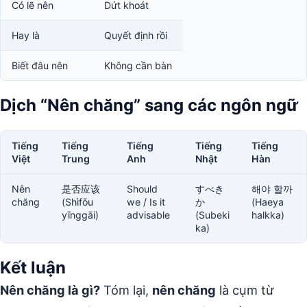
Có lẽ nên
Dứt khoát
Hay là
Quyết định rồi
Biết đâu nên
Không cần bàn
Dịch “Nên chăng” sang các ngôn ngữ
Tiếng
Tiếng
Tiếng
Tiếng
Tiếng
Việt
Trung
Anh
Nhật
Hàn
Nên
是否应该
Should
すべき
해야 할까
chăng
(Shìfǒu
we / Is it
か
(Haeya
yīnggāi)
advisable
(Subeki
halkka)
ka)
Kết luận
Nên chăng là gì?
Tóm lại,
nên chăng
là cụm từ