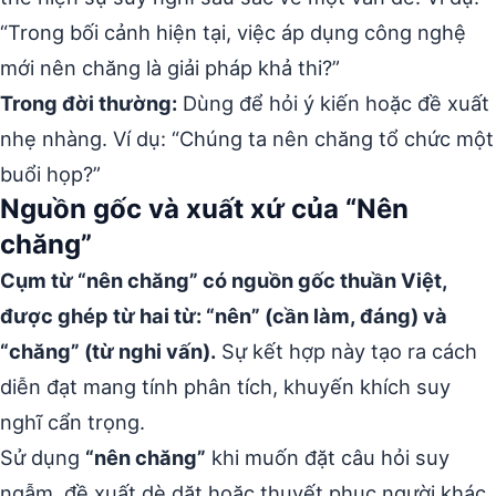
“Trong bối cảnh hiện tại, việc áp dụng công nghệ
mới nên chăng là giải pháp khả thi?”
Trong đời thường:
Dùng để hỏi ý kiến hoặc đề xuất
nhẹ nhàng. Ví dụ: “Chúng ta nên chăng tổ chức một
buổi họp?”
Nguồn gốc và xuất xứ của “Nên
chăng”
Cụm từ “nên chăng” có nguồn gốc thuần Việt,
được ghép từ hai từ: “nên” (cần làm, đáng) và
“chăng” (từ nghi vấn).
Sự kết hợp này tạo ra cách
diễn đạt mang tính phân tích, khuyến khích suy
nghĩ cẩn trọng.
Sử dụng
“nên chăng”
khi muốn đặt câu hỏi suy
ngẫm, đề xuất dè dặt hoặc thuyết phục người khác