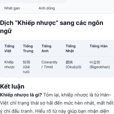
Nhát gan
Anh dũng
Dịch “Khiếp nhược” sang các ngôn
ngữ
Tiếng
Tiếng
Tiếng
Tiếng
Tiếng Hàn
Việt
Trung
Anh
Nhật
Khiếp
怯弱
Cowardly
臆病
비겁한
nhược
(Qiè
/ Timid
(Okubyō)
(Bigeobhan)
ruò)
Kết luận
Khiếp nhược là gì?
Tóm lại, khiếp nhược là từ Hán-
Việt chỉ trạng thái sợ hãi đến mức hèn nhát, mất hết
ý chí đấu tranh. Hiểu rõ từ này giúp bạn nhận diện