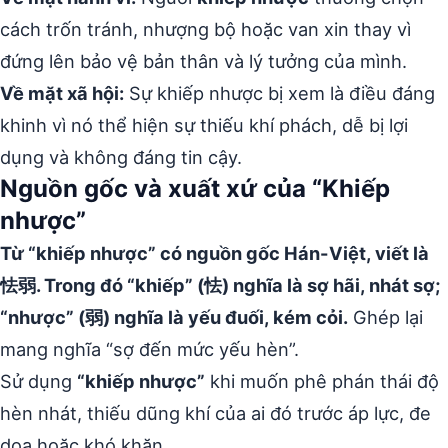
cách trốn tránh, nhượng bộ hoặc van xin thay vì
đứng lên bảo vệ bản thân và lý tưởng của mình.
Về mặt xã hội:
Sự khiếp nhược bị xem là điều đáng
khinh vì nó thể hiện sự thiếu khí phách, dễ bị lợi
dụng và không đáng tin cậy.
Nguồn gốc và xuất xứ của “Khiếp
nhược”
Từ “khiếp nhược” có nguồn gốc Hán-Việt, viết là
怯弱. Trong đó “khiếp” (怯) nghĩa là sợ hãi, nhát sợ;
“nhược” (弱) nghĩa là yếu đuối, kém cỏi.
Ghép lại
mang nghĩa “sợ đến mức yếu hèn”.
Sử dụng
“khiếp nhược”
khi muốn phê phán thái độ
hèn nhát, thiếu dũng khí của ai đó trước áp lực, đe
dọa hoặc khó khăn.