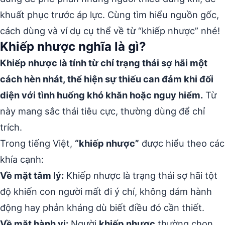
khuất phục trước áp lực. Cùng tìm hiểu nguồn gốc,
cách dùng và ví dụ cụ thể về từ “khiếp nhược” nhé!
Khiếp nhược nghĩa là gì?
Khiếp nhược là tính từ chỉ trạng thái sợ hãi một
cách hèn nhát, thể hiện sự thiếu can đảm khi đối
diện với tình huống khó khăn hoặc nguy hiểm.
Từ
này mang sắc thái tiêu cực, thường dùng để chỉ
trích.
Trong tiếng Việt,
“khiếp nhược”
được hiểu theo các
khía cạnh:
Về mặt tâm lý:
Khiếp nhược là trạng thái sợ hãi tột
độ khiến con người mất đi ý chí, không dám hành
động hay phản kháng dù biết điều đó cần thiết.
Về mặt hành vi:
Người
khiếp nhược
thường chọn