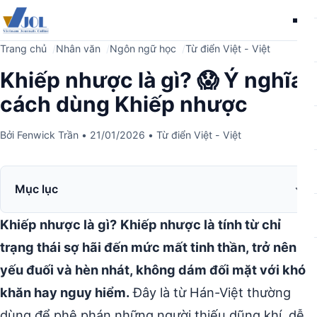
Me
Trang chủ
Nhân văn
Ngôn ngữ học
Từ điển Việt - Việt
Khiếp nhược là gì? 😱 Ý nghĩa,
cách dùng Khiếp nhược
Bởi
Fenwick Trần
•
21/01/2026
•
Từ điển Việt - Việt
Mục lục
Khiếp nhược là gì?
Khiếp nhược là tính từ chỉ
trạng thái sợ hãi đến mức mất tinh thần, trở nên
yếu đuối và hèn nhát, không dám đối mặt với khó
khăn hay nguy hiểm.
Đây là từ Hán-Việt thường
dùng để phê phán những người thiếu dũng khí, dễ