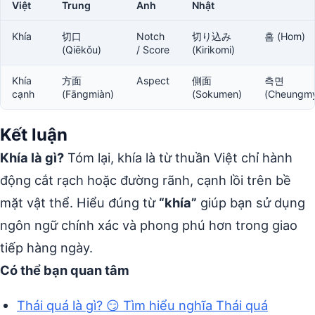
Việt
Trung
Anh
Nhật
Khía
切口
Notch
切り込み
홈 (Hom)
(Qiēkǒu)
/ Score
(Kirikomi)
Khía
方面
Aspect
側面
측면
cạnh
(Fāngmiàn)
(Sokumen)
(Cheungm
Kết luận
Khía là gì?
Tóm lại, khía là từ thuần Việt chỉ hành
động cắt rạch hoặc đường rãnh, cạnh lồi trên bề
mặt vật thể. Hiểu đúng từ
“khía”
giúp bạn sử dụng
ngôn ngữ chính xác và phong phú hơn trong giao
tiếp hàng ngày.
Có thể bạn quan tâm
Thái quá là gì? 😏 Tìm hiểu nghĩa Thái quá