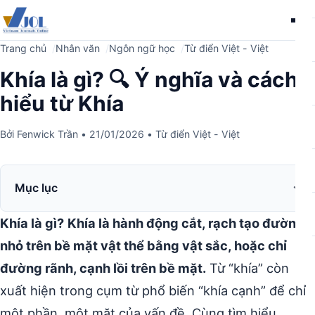
Me
Trang chủ
Nhân văn
Ngôn ngữ học
Từ điển Việt - Việt
Khía là gì? 🔍 Ý nghĩa và cách
hiểu từ Khía
Bởi
Fenwick Trần
•
21/01/2026
•
Từ điển Việt - Việt
Mục lục
Khía là gì?
Khía là hành động cắt, rạch tạo đường
nhỏ trên bề mặt vật thể bằng vật sắc, hoặc chỉ
đường rãnh, cạnh lồi trên bề mặt.
Từ “khía” còn
xuất hiện trong cụm từ phổ biến “khía cạnh” để chỉ
một phần, một mặt của vấn đề. Cùng tìm hiểu