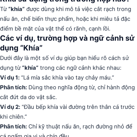
Từ
“khía”
được dùng khi mô tả việc cắt rạch trong
nấu ăn, chế biến thực phẩm, hoặc khi miêu tả đặc
điểm bề mặt của vật thể có rãnh, cạnh lồi.
Các ví dụ, trường hợp và ngữ cảnh sử
dụng “Khía”
Dưới đây là một số ví dụ giúp bạn hiểu rõ cách sử
dụng từ
“khía”
trong các ngữ cảnh khác nhau:
Ví dụ 1:
“Lá mía sắc khía vào tay chảy máu.”
Phân tích:
Dùng theo nghĩa động từ, chỉ hành động
cắt đứt da do vật sắc.
Ví dụ 2:
“Đầu bếp khía vài đường trên thân cá trước
khi chiên.”
Phân tích:
Chỉ kỹ thuật nấu ăn, rạch đường nhỏ để
cá ngấm gia vị và chín đều.