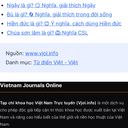
Ngậy là gì? 😏 Nghĩa, giải thích Ngậy
Bù là gì? 🔄 Nghĩa, giải thích trong đời sống
Hiền đức là gì? 😊 Ý nghĩa, cách dùng Hiền đức
Chúa sơn lâm là gì? 🦁 Nghĩa CSL
Nguồn:
www.vjol.info
Danh mục:
Từ điển Việt - Việt
Vietnam Journals Online
Tạp chí khoa học Việt Nam Trực tuyến (Vjol.info)
là một dịch vụ
cho phép độc giả tiếp cận tri thức khoa học được xuất bản tại Việt
Nam và nâng cao hiểu biết của thế giới về nền học thuật của Việt
Nam.