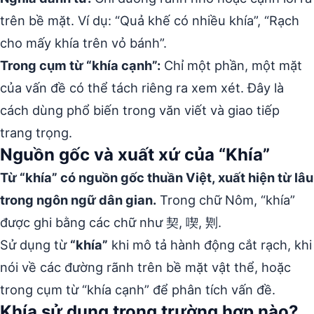
trên bề mặt. Ví dụ: “Quả khế có nhiều khía”, “Rạch
cho mấy khía trên vỏ bánh”.
Trong cụm từ “khía cạnh”:
Chỉ một phần, một mặt
của vấn đề có thể tách riêng ra xem xét. Đây là
cách dùng phổ biến trong văn viết và giao tiếp
trang trọng.
Nguồn gốc và xuất xứ của “Khía”
Từ “khía” có nguồn gốc thuần Việt, xuất hiện từ lâu
trong ngôn ngữ dân gian.
Trong chữ Nôm, “khía”
được ghi bằng các chữ như 契, 喫, 㓶.
Sử dụng từ
“khía”
khi mô tả hành động cắt rạch, khi
nói về các đường rãnh trên bề mặt vật thể, hoặc
trong cụm từ “khía cạnh” để phân tích vấn đề.
Khía sử dụng trong trường hợp nào?