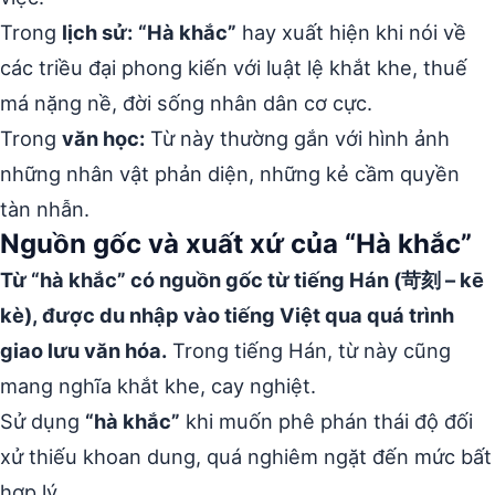
Trong
lịch sử:
“Hà khắc”
hay xuất hiện khi nói về
các triều đại phong kiến với luật lệ khắt khe, thuế
má nặng nề, đời sống nhân dân cơ cực.
Trong
văn học:
Từ này thường gắn với hình ảnh
những nhân vật phản diện, những kẻ cầm quyền
tàn nhẫn.
Nguồn gốc và xuất xứ của “Hà khắc”
Từ “hà khắc” có nguồn gốc từ tiếng Hán (苛刻 – kē
kè), được du nhập vào tiếng Việt qua quá trình
giao lưu văn hóa.
Trong tiếng Hán, từ này cũng
mang nghĩa khắt khe, cay nghiệt.
Sử dụng
“hà khắc”
khi muốn phê phán thái độ đối
xử thiếu khoan dung, quá nghiêm ngặt đến mức bất
hợp lý.