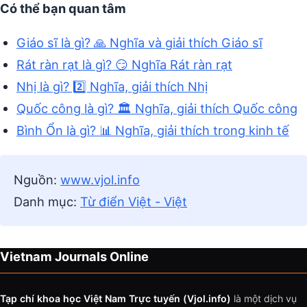
Có thể bạn quan tâm
Giáo sĩ là gì? 🙏 Nghĩa và giải thích Giáo sĩ
Rát ràn rạt là gì? 😏 Nghĩa Rát ràn rạt
Nhị là gì? 2️⃣ Nghĩa, giải thích Nhị
Quốc công là gì? 🏛️ Nghĩa, giải thích Quốc công
Bình Ổn là gì? 📊 Nghĩa, giải thích trong kinh tế
Nguồn:
www.vjol.info
Danh mục:
Từ điển Việt - Việt
Vietnam Journals Online
Tạp chí khoa học Việt Nam Trực tuyến (Vjol.info)
là một dịch vụ