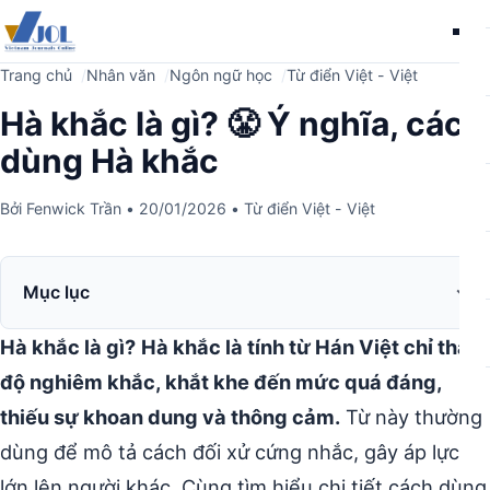
Me
Trang chủ
Nhân văn
Ngôn ngữ học
Từ điển Việt - Việt
Hà khắc là gì? 😤 Ý nghĩa, cách
dùng Hà khắc
Bởi
Fenwick Trần
•
20/01/2026
•
Từ điển Việt - Việt
Mục lục
Hà khắc là gì?
Hà khắc là tính từ Hán Việt chỉ thái
độ nghiêm khắc, khắt khe đến mức quá đáng,
thiếu sự khoan dung và thông cảm.
Từ này thường
dùng để mô tả cách đối xử cứng nhắc, gây áp lực
lớn lên người khác. Cùng tìm hiểu chi tiết cách dùng