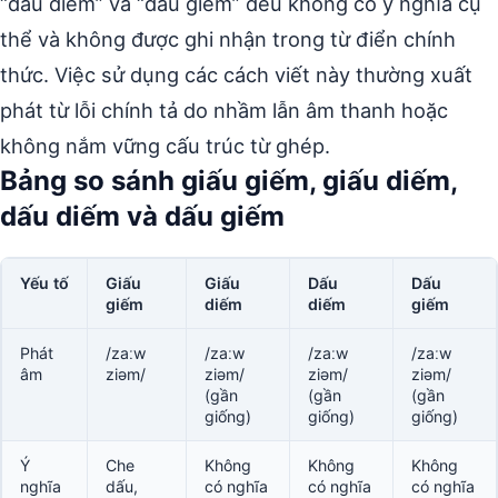
“dấu diếm” và “dấu giếm” đều không có ý nghĩa cụ
thể và không được ghi nhận trong từ điển chính
thức. Việc sử dụng các cách viết này thường xuất
phát từ lỗi chính tả do nhầm lẫn âm thanh hoặc
không nắm vững cấu trúc từ ghép.
Bảng so sánh giấu giếm, giấu diếm,
dấu diếm và dấu giếm
Yếu tố
Giấu
Giấu
Dấu
Dấu
giếm
diếm
diếm
giếm
Phát
/zaːw
/zaːw
/zaːw
/zaːw
âm
ziəm/
ziəm/
ziəm/
ziəm/
(gần
(gần
(gần
giống)
giống)
giống)
Ý
Che
Không
Không
Không
nghĩa
dấu,
có nghĩa
có nghĩa
có nghĩa