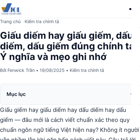
Me
Trang chủ
Kiểm tra chính tả
Giấu diếm hay giấu giếm, dấu
diếm, dấu giếm đúng chính tả?
Ý nghĩa và mẹo ghi nhớ
Bởi
Fenwick Trần
•
19/08/2025
•
Kiểm tra chính tả
Mục lục
Giấu giếm hay giấu diếm hay dấu diếm hay dấu
giếm — đâu mới là cách viết chuẩn xác theo quy
chuẩn ngôn ngữ tiếng Việt hiện nay? Không ít người
vẫn nhầm lẫn khi gặp bốn cách viết này. Câu trả lời