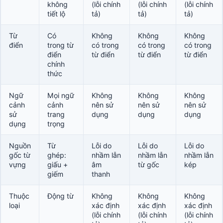
không
(lỗi chính
(lỗi chính
(lỗi chính
tiết lộ
tả)
tả)
tả)
Từ
Có
Không
Không
Không
điển
trong từ
có trong
có trong
có trong
điển
từ điển
từ điển
từ điển
chính
thức
Ngữ
Mọi ngữ
Không
Không
Không
cảnh
cảnh
nên sử
nên sử
nên sử
sử
trang
dụng
dụng
dụng
dụng
trọng
Nguồn
Từ
Lỗi do
Lỗi do
Lỗi do
gốc từ
ghép:
nhầm lẫn
nhầm lẫn
nhầm lẫn
vựng
giấu +
âm
từ gốc
kép
giếm
thanh
Thuộc
Động từ
Không
Không
Không
loại
xác định
xác định
xác định
(lỗi chính
(lỗi chính
(lỗi chính