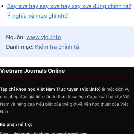
Say sưa hay say xưa hay xay xưa đúng chính tả?
Ý nghĩa và mẹo ghi nhớ
Nguồn:
www.vjol.info
Danh mục:
Kiểm tra chính tả
Vietnam Journals Online
Tạp chí khoa học Việt Nam Trực tuyến (Vjol.info)
là một dịch vụ
cho phép độc giả tiếp cận tri thức khoa học được xuất bản tại Việt
Nam và nâng cao hiểu biết của thế giới về nền học thuật của Việt
Nam.
Bộ phận hỗ trợ:
Email.
vjoltapchikhoahocvietnam@gmail.com