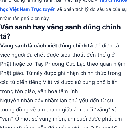
trả lời đúng là vãng sanh. Bài viết này
VJOL –
Tạp chí Khoa
học Việt Nam Trực tuyến
sẽ phân tích lý do sâu xa của sự
nhầm lẫn phổ biến này.
Vãn sanh hay vãng sanh đúng chính
tả?
Vãng sanh là cách viết đúng chính tả
để diễn tả
việc người đã chết được siêu thoát đến thế giới
Phật hoặc cõi Tây Phương Cực Lạc theo quan niệm
Phật giáo. Từ này được ghi nhận chính thức trong
các từ điển tiếng Việt và được sử dụng phổ biến
trong tôn giáo, văn hóa tâm linh.
Nguyên nhân gây nhầm lẫn chủ yếu đến từ sự
tương đồng về âm thanh giữa âm cuối “vãng” và
“vãn”. Ở một số vùng miền, âm cuối được phát âm
không rõ ràng, dẫn đến cách viết sai “vãn sanh”.