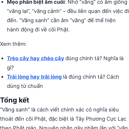
Mẹo phân biệt âm cuối
: Nhớ “vãng” có âm giống
“vãng lai”, “vãng cảnh” – đều liên quan đến việc đi
đến. “Vãng sanh” cần âm “vãng” để thể hiện
hành động đi về cõi Phật.
Xem thêm:
Trèo cây hay chèo cây
đúng chính tả? Nghĩa là
gì?
Trải lòng hay trãi lòng
là đúng chính tả? Cách
dùng từ chuẩn
Tổng kết
“Vãng sanh” là cách viết chính xác có nghĩa siêu
thoát đến cõi Phật, đặc biệt là Tây Phương Cực Lạc
theo Phật giáo. Nguyên nhân gây nhầm lẫn với “vãn