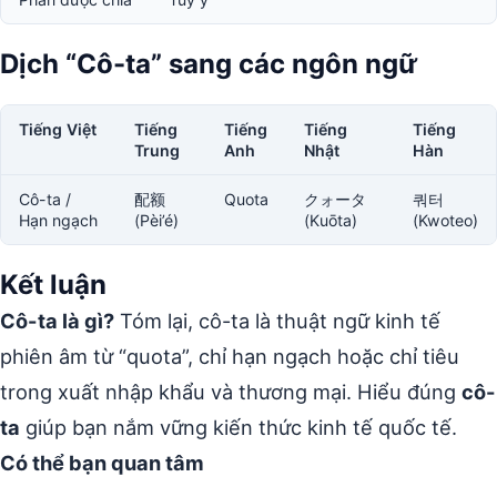
Dịch “Cô-ta” sang các ngôn ngữ
Tiếng Việt
Tiếng
Tiếng
Tiếng
Tiếng
Trung
Anh
Nhật
Hàn
Cô-ta /
配额
Quota
クォータ
쿼터
Hạn ngạch
(Pèi’é)
(Kuōta)
(Kwoteo)
Kết luận
Cô-ta là gì?
Tóm lại, cô-ta là thuật ngữ kinh tế
phiên âm từ “quota”, chỉ hạn ngạch hoặc chỉ tiêu
trong xuất nhập khẩu và thương mại. Hiểu đúng
cô-
ta
giúp bạn nắm vững kiến thức kinh tế quốc tế.
Có thể bạn quan tâm