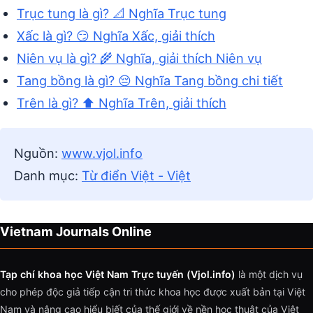
Trục tung là gì? 📐 Nghĩa Trục tung
Xấc là gì? 😏 Nghĩa Xấc, giải thích
Niên vụ là gì? 🌾 Nghĩa, giải thích Niên vụ
Tang bồng là gì? 😔 Nghĩa Tang bồng chi tiết
Trên là gì? ⬆️ Nghĩa Trên, giải thích
Nguồn:
www.vjol.info
Danh mục:
Từ điển Việt - Việt
Vietnam Journals Online
Tạp chí khoa học Việt Nam Trực tuyến (Vjol.info)
là một dịch vụ
cho phép độc giả tiếp cận tri thức khoa học được xuất bản tại Việt
Nam và nâng cao hiểu biết của thế giới về nền học thuật của Việt