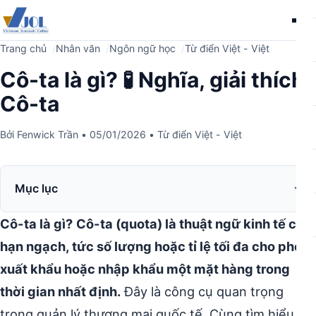
Me
Trang chủ
Nhân văn
Ngôn ngữ học
Từ điển Việt - Việt
Cô-ta là gì? 🧪 Nghĩa, giải thích
Cô-ta
Bởi
Fenwick Trần
•
05/01/2026
•
Từ điển Việt - Việt
Mục lục
Cô-ta là gì?
Cô-ta (quota) là thuật ngữ kinh tế chỉ
hạn ngạch, tức số lượng hoặc tỉ lệ tối đa cho phép
xuất khẩu hoặc nhập khẩu một mặt hàng trong
thời gian nhất định.
Đây là công cụ quan trọng
trong quản lý thương mại quốc tế. Cùng tìm hiểu