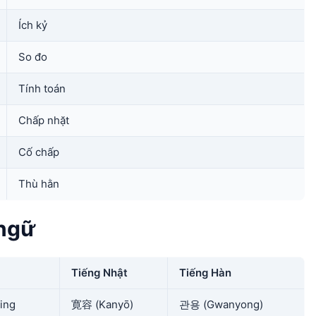
Ích kỷ
So đo
Tính toán
Chấp nhặt
Cố chấp
Thù hằn
 ngữ
Tiếng Nhật
Tiếng Hàn
ving
寛容 (Kanyō)
관용 (Gwanyong)