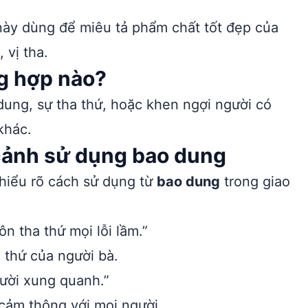
ày dùng để miêu tả phẩm chất tốt đẹp của
 vị tha.
g hợp nào?
ung, sự tha thứ, hoặc khen ngợi người có
khác.
 cảnh sử dụng bao dung
 hiểu rõ cách sử dụng từ
bao dung
trong giao
uôn tha thứ mọi lỗi lầm.”
 thứ của người bà.
ười xung quanh.”
 cảm thông với mọi người.