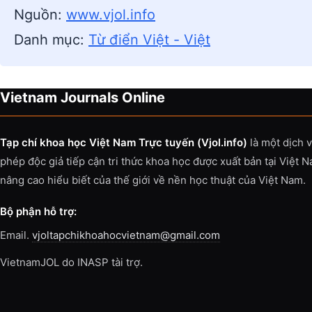
Nguồn:
www.vjol.info
Danh mục:
Từ điển Việt - Việt
Vietnam Journals Online
Tạp chí khoa học Việt Nam Trực tuyến (Vjol.info)
là một dịch 
phép độc giả tiếp cận tri thức khoa học được xuất bản tại Việt 
nâng cao hiểu biết của thế giới về nền học thuật của Việt Nam.
Bộ phận hỗ trợ:
Email.
vjoltapchikhoahocvietnam@gmail.com
VietnamJOL do INASP tài trợ.