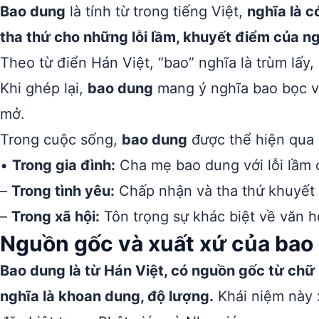
Bao dung
là tính từ trong tiếng Việt,
nghĩa là 
tha thứ cho những lỗi lầm, khuyết điểm của n
Theo từ điển Hán Việt, “bao” nghĩa là trùm lấy,
Khi ghép lại,
bao dung
mang ý nghĩa bao bọc và
mở.
Trong cuộc sống,
bao dung
được thể hiện qua 
•
Trong gia đình:
Cha mẹ bao dung với lỗi lầm 
–
Trong tình yêu:
Chấp nhận và tha thứ khuyết 
–
Trong xã hội:
Tôn trọng sự khác biệt về văn h
Nguồn gốc và xuất xứ của bao
Bao dung là từ Hán Việt, có nguồn gốc từ chữ
nghĩa là khoan dung, độ lượng.
Khái niệm này x