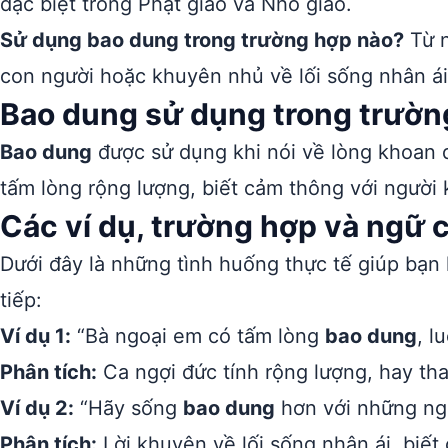
đặc biệt trong Phật giáo và Nho giáo.
Sử dụng bao dung trong trường hợp nào?
Từ n
con người hoặc khuyên nhủ về lối sống nhân ái,
Bao dung sử dụng trong trườn
Bao dung
được sử dụng khi nói về lòng khoan d
tấm lòng rộng lượng, biết cảm thông với người 
Các ví dụ, trường hợp và ngữ
Dưới đây là những tình huống thực tế giúp bạn
tiếp:
Ví dụ 1:
“Bà ngoại em có tấm lòng
bao dung
, l
Phân tích:
Ca ngợi đức tính rộng lượng, hay tha
Ví dụ 2:
“Hãy sống
bao dung
hơn với những ng
Phân tích:
Lời khuyên về lối sống nhân ái, biết