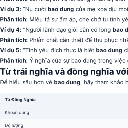
Ví dụ 3:
“Nụ cười
bao dung
của mẹ xoa dịu mọi
Phân tích:
Miêu tả sự ấm áp, che chở từ tình y
Ví dụ 4:
“Người lãnh đạo giỏi cần có lòng
bao 
Phân tích:
Phẩm chất cần thiết để thu phục nhâ
Ví dụ 5:
“Tình yêu đích thực là biết
bao dung
c
Phân tích:
Ý nghĩa của sự bao dung trong việc 
Từ trái nghĩa và đồng nghĩa vớ
Để hiểu sâu hơn về
bao dung
, hãy tham khảo b
Từ Đồng Nghĩa
Khoan dung
Độ lượng