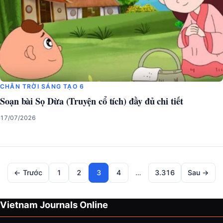
CHÂN TRỜI SÁNG TẠO 6
Soạn bài Sọ Dừa (Truyện cổ tích) đầy đủ chi tiết
17/07/2026
← Trước
1
2
3
4
…
3.316
Sau →
Vietnam Journals Online