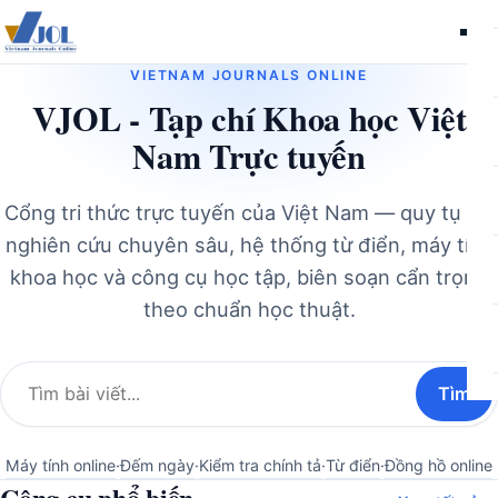
Me
VIETNAM JOURNALS ONLINE
VJOL - Tạp chí Khoa học Việt
Nam Trực tuyến
Cổng tri thức trực tuyến của Việt Nam — quy tụ bài
nghiên cứu chuyên sâu, hệ thống từ điển, máy tính
khoa học và công cụ học tập, biên soạn cẩn trọng
theo chuẩn học thuật.
Tìm
Tìm
Tìm
kiếm:
Máy tính online
·
Đếm ngày
·
Kiểm tra chính tả
·
Từ điển
·
Đồng hồ online
Công cụ phổ biến