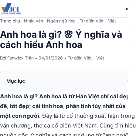
Me
Trang chủ
Nhân văn
Ngôn ngữ học
Từ điển Việt - Việt
Anh hoa là gì? 🌸 Ý nghĩa và
cách hiểu Anh hoa
Bởi
Fenwick Trần
•
04/01/2026
•
Từ điển Việt - Việt
Mục lục
Anh hoa là gì?
Anh hoa là từ Hán Việt chỉ cái đẹp
đẽ, tốt đẹp; cái tinh hoa, phần tinh túy nhất của
một con người.
Đây là từ cổ thường xuất hiện trong
văn chương, thơ ca cổ điển Việt Nam. Cùng tìm hiểu
nguồn gốc, ý nghĩa và cách sử dụng từ “anh hoa”