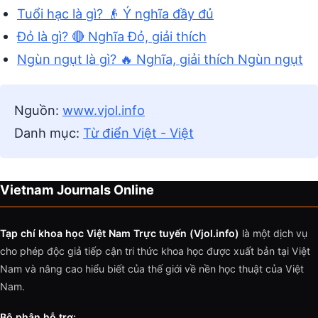
Tuổi hạc là gì? 👴 Ý nghĩa đầy đủ
Đỏ là gì? 🔴 Nghĩa Đỏ, giải thích
Ngùn ngụt là gì? 🔥 Nghĩa, giải thích Ngùn ngụt
Nguồn:
www.vjol.info
Danh mục:
Từ điển Việt - Việt
Vietnam Journals Online
Tạp chí khoa học Việt Nam Trực tuyến (Vjol.info)
là một dịch vụ
cho phép độc giả tiếp cận tri thức khoa học được xuất bản tại Việt
Nam và nâng cao hiểu biết của thế giới về nền học thuật của Việt
Nam.
Bộ phận hỗ trợ: