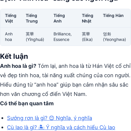
Tiếng
Tiếng
Tiếng
Tiếng
Tiếng Hàn
Việt
Trung
Anh
Nhật
Anh
英華
Brilliance,
英華
영화
hoa
(Yīnghuá)
Essence
(Eika)
(Yeonghwa)
Kết luận
Anh hoa là gì?
Tóm lại, anh hoa là từ Hán Việt cổ chỉ
vẻ đẹp tinh hoa, tài năng xuất chúng của con người.
Hiểu đúng từ “anh hoa” giúp bạn cảm nhận sâu sắc
hơn văn chương cổ điển Việt Nam.
Có thể bạn quan tâm
Sướng rơn là gì? 😊 Nghĩa, ý nghĩa
Cù lao là gì? 🏝️ Ý nghĩa và cách hiểu Cù lao