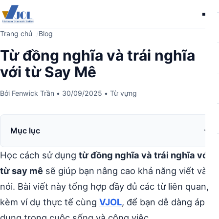
Me
Trang chủ
Blog
Từ đồng nghĩa và trái nghĩa
với từ Say Mê
Bởi
Fenwick Trần
•
30/09/2025
•
Từ vựng
Mục lục
Học cách sử dụng
từ đồng nghĩa và trái nghĩa với
từ say mê
sẽ giúp bạn nâng cao khả năng viết và
nói. Bài viết này tổng hợp đầy đủ các từ liên quan,
kèm ví dụ thực tế cùng
VJOL
, để bạn dễ dàng áp
dụng trong cuộc sống và công việc.