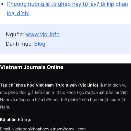
Phương hướng là từ ghép hay từ láy? Bí kíp phân
loại đỉnh!
Nguồn:
www.vjol.info
Danh mục:
Blog
Vietnam Journals Online
Tạp chí khoa học Việt Nam Trực tuyến (Vjol.info)
là một dịch vụ
cho phép độc giả tiếp cận tri thức khoa học được xuất bản tại Việt
Nam và nâng cao hiểu biết của thế giới về nền học thuật của Việt
Nam.
Bộ phận hỗ trợ:
Email.
vjoltapchikhoahocvietnam@gmail.com