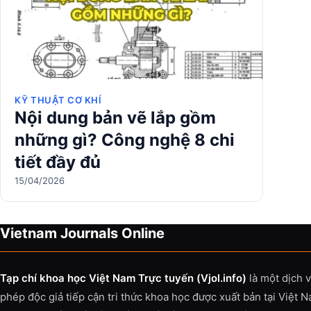
KỸ THUẬT CƠ KHÍ
Nội dung bản vẽ lắp gồm
những gì? Công nghệ 8 chi
tiết đầy đủ
15/04/2026
Vietnam Journals Online
Tạp chí khoa học Việt Nam Trực tuyến (Vjol.info)
là một dịch 
phép độc giả tiếp cận tri thức khoa học được xuất bản tại Việt 