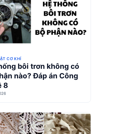
ẬT CƠ KHÍ
hống bôi trơn không có
hận nào? Đáp án Công
ệ 8
026