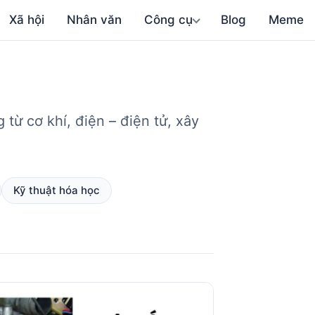
Xã hội
Nhân văn
Công cụ
Blog
Meme
ừ cơ khí, điện – điện tử, xây
Kỹ thuật hóa học