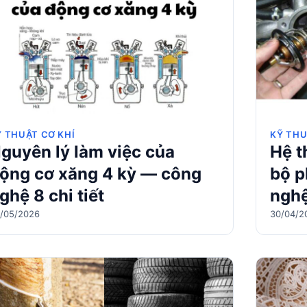
Ỹ THUẬT CƠ KHÍ
KỸ THU
guyên lý làm việc của
Hệ t
ộng cơ xăng 4 kỳ — công
bộ p
ghệ 8 chi tiết
ngh
/05/2026
30/04/2