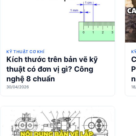
KỸ THUẬT CƠ KHÍ
KỸ
Kích thước trên bản vẽ kỹ
C
thuật có đơn vị gì? Công
P
nghệ 8 chuẩn
n
30/04/2026
18