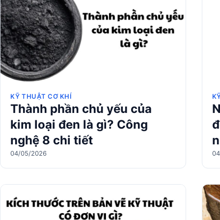
KỸ THUẬT CƠ KHÍ
K
Thành phần chủ yếu của
N
kim loại đen là gì? Công
đ
nghệ 8 chi tiết
n
04/05/2026
04