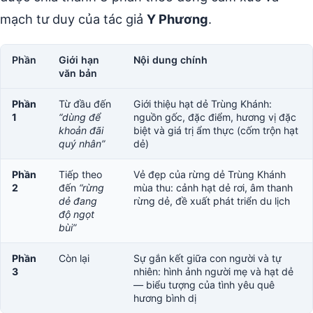
mạch tư duy của tác giả
Y Phương
.
Phần
Giới hạn
Nội dung chính
văn bản
Phần
Từ đầu đến
Giới thiệu hạt dẻ Trùng Khánh:
1
“dùng để
nguồn gốc, đặc điểm, hương vị đặc
khoản đãi
biệt và giá trị ẩm thực (cốm trộn hạt
quý nhân”
dẻ)
Phần
Tiếp theo
Vẻ đẹp của rừng dẻ Trùng Khánh
2
đến
“rừng
mùa thu: cảnh hạt dẻ rơi, âm thanh
dẻ đang
rừng dẻ, đề xuất phát triển du lịch
độ ngọt
bùi”
Phần
Còn lại
Sự gắn kết giữa con người và tự
3
nhiên: hình ảnh người mẹ và hạt dẻ
— biểu tượng của tình yêu quê
hương bình dị