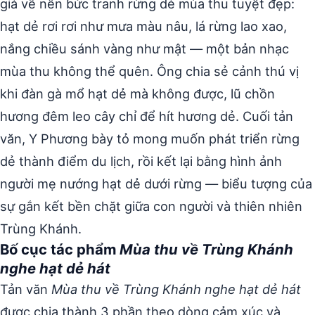
giả vẽ nên bức tranh rừng dẻ mùa thu tuyệt đẹp:
hạt dẻ rơi rơi như mưa màu nâu, lá rừng lao xao,
nắng chiều sánh vàng như mật — một bản nhạc
mùa thu không thể quên. Ông chia sẻ cảnh thú vị
khi đàn gà mổ hạt dẻ mà không được, lũ chồn
hương đêm leo cây chỉ để hít hương dẻ. Cuối tản
văn, Y Phương bày tỏ mong muốn phát triển rừng
dẻ thành điểm du lịch, rồi kết lại bằng hình ảnh
người mẹ nướng hạt dẻ dưới rừng — biểu tượng của
sự gắn kết bền chặt giữa con người và thiên nhiên
Trùng Khánh.
Bố cục tác phẩm
Mùa thu về Trùng Khánh
nghe hạt dẻ hát
Tản văn
Mùa thu về Trùng Khánh nghe hạt dẻ hát
được chia thành 3 phần theo dòng cảm xúc và