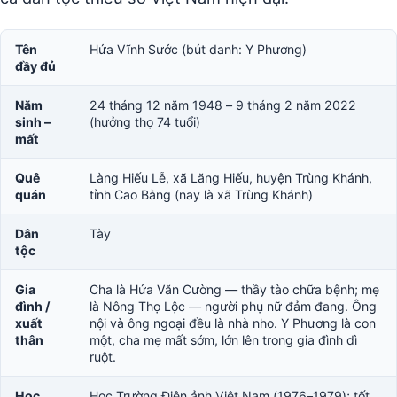
Tên
Hứa Vĩnh Sước (bút danh: Y Phương)
đầy đủ
Năm
24 tháng 12 năm 1948 – 9 tháng 2 năm 2022
sinh –
(hưởng thọ 74 tuổi)
mất
Quê
Làng Hiếu Lễ, xã Lăng Hiếu, huyện Trùng Khánh,
quán
tỉnh Cao Bằng (nay là xã Trùng Khánh)
Dân
Tày
tộc
Gia
Cha là Hứa Văn Cường — thầy tào chữa bệnh; mẹ
đình /
là Nông Thọ Lộc — người phụ nữ đảm đang. Ông
xuất
nội và ông ngoại đều là nhà nho. Y Phương là con
thân
một, cha mẹ mất sớm, lớn lên trong gia đình dì
ruột.
Học
Học Trường Điện ảnh Việt Nam (1976–1979); tốt