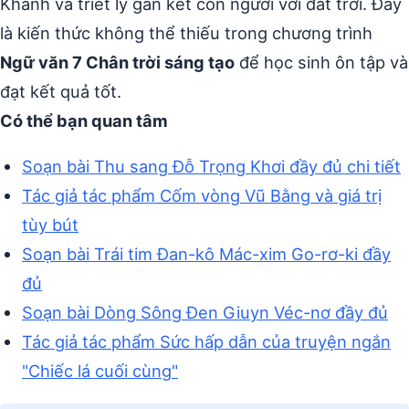
Khánh và triết lý gắn kết con người với đất trời. Đây
là kiến thức không thể thiếu trong chương trình
Ngữ văn 7 Chân trời sáng tạo
để học sinh ôn tập và
đạt kết quả tốt.
Có thể bạn quan tâm
Soạn bài Thu sang Đỗ Trọng Khơi đầy đủ chi tiết
Tác giả tác phẩm Cốm vòng Vũ Bằng và giá trị
tùy bút
Soạn bài Trái tim Đan-kô Mác-xim Go-rơ-ki đầy
đủ
Soạn bài Dòng Sông Đen Giuyn Véc-nơ đầy đủ
Tác giả tác phẩm Sức hấp dẫn của truyện ngắn
"Chiếc lá cuối cùng"