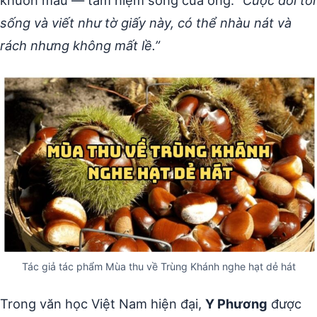
khuôn mẫu — tâm niệm sống của ông:
“Cuộc đời tôi
sống và viết như tờ giấy này, có thể nhàu nát và
rách nhưng không mất lề.”
Tác giả tác phẩm Mùa thu về Trùng Khánh nghe hạt dẻ hát
Trong văn học Việt Nam hiện đại,
Y Phương
được