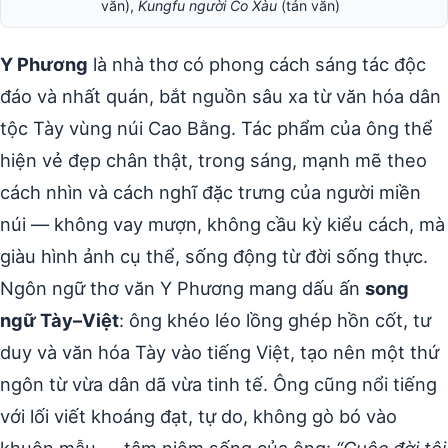
văn),
Kungfu người Co Xàu
(tản văn)
Y Phương
là nhà thơ có phong cách sáng tác độc
đáo và nhất quán, bắt nguồn sâu xa từ văn hóa dân
tộc Tày vùng núi Cao Bằng. Tác phẩm của ông thể
hiện vẻ đẹp chân thật, trong sáng, mạnh mẽ theo
cách nhìn và cách nghĩ đặc trưng của người miền
núi — không vay mượn, không cầu kỳ kiểu cách, mà
giàu hình ảnh cụ thể, sống động từ đời sống thực.
Ngôn ngữ thơ văn Y Phương mang dấu ấn
song
ngữ Tày–Việt
: ông khéo léo lồng ghép hồn cốt, tư
duy và văn hóa Tày vào tiếng Việt, tạo nên một thứ
ngôn từ vừa dân dã vừa tinh tế. Ông cũng nổi tiếng
với lối viết khoáng đạt, tự do, không gò bó vào