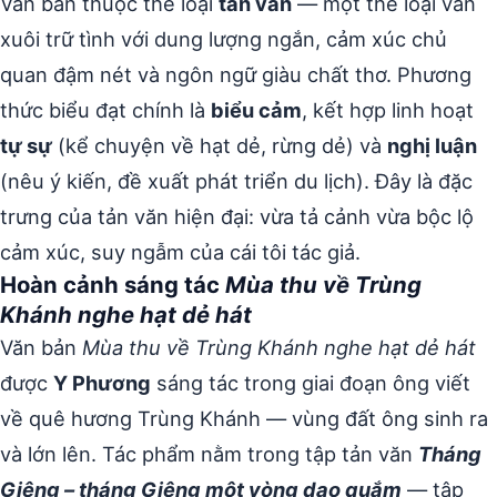
Văn bản thuộc thể loại
tản văn
— một thể loại văn
xuôi trữ tình với dung lượng ngắn, cảm xúc chủ
quan đậm nét và ngôn ngữ giàu chất thơ. Phương
thức biểu đạt chính là
biểu cảm
, kết hợp linh hoạt
tự sự
(kể chuyện về hạt dẻ, rừng dẻ) và
nghị luận
(nêu ý kiến, đề xuất phát triển du lịch). Đây là đặc
trưng của tản văn hiện đại: vừa tả cảnh vừa bộc lộ
cảm xúc, suy ngẫm của cái tôi tác giả.
Hoàn cảnh sáng tác
Mùa thu về Trùng
Khánh nghe hạt dẻ hát
Văn bản
Mùa thu về Trùng Khánh nghe hạt dẻ hát
được
Y Phương
sáng tác trong giai đoạn ông viết
về quê hương Trùng Khánh — vùng đất ông sinh ra
và lớn lên. Tác phẩm nằm trong tập tản văn
Tháng
Giêng – tháng Giêng một vòng dao quắm
— tập