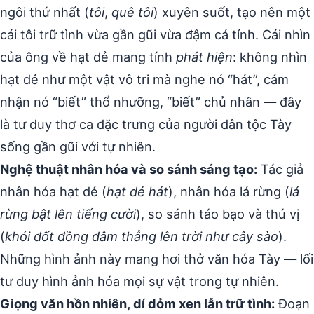
ngôi thứ nhất (
tôi
,
quê tôi
) xuyên suốt, tạo nên một
cái tôi trữ tình vừa gần gũi vừa đậm cá tính. Cái nhìn
của ông về hạt dẻ mang tính
phát hiện
: không nhìn
hạt dẻ như một vật vô tri mà nghe nó “hát”, cảm
nhận nó “biết” thổ nhưỡng, “biết” chủ nhân — đây
là tư duy thơ ca đặc trưng của người dân tộc Tày
sống gần gũi với tự nhiên.
Nghệ thuật nhân hóa và so sánh sáng tạo:
Tác giả
nhân hóa hạt dẻ (
hạt dẻ hát
), nhân hóa lá rừng (
lá
rừng bật lên tiếng cười
), so sánh táo bạo và thú vị
(
khói đốt đồng đâm thẳng lên trời như cây sào
).
Những hình ảnh này mang hơi thở văn hóa Tày — lối
tư duy hình ảnh hóa mọi sự vật trong tự nhiên.
Giọng văn hồn nhiên, dí dỏm xen lẫn trữ tình:
Đoạn