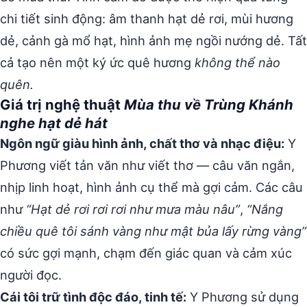
chi tiết sinh động: âm thanh hạt dẻ rơi, mùi hương
dẻ, cảnh gà mổ hạt, hình ảnh mẹ ngồi nướng dẻ. Tất
cả tạo nên một ký ức quê hương
không thể nào
quên.
Giá trị nghệ thuật
Mùa thu về Trùng Khánh
nghe hạt dẻ hát
Ngôn ngữ giàu hình ảnh, chất thơ và nhạc điệu:
Y
Phương viết tản văn như viết thơ — câu văn ngắn,
nhịp linh hoạt, hình ảnh cụ thể mà gợi cảm. Các câu
như
“Hạt dẻ rơi rơi rơi như mưa màu nâu”
,
“Nắng
chiều quê tôi sánh vàng như mật bủa lấy rừng vàng”
có sức gợi mạnh, chạm đến giác quan và cảm xúc
người đọc.
Cái tôi trữ tình độc đáo, tinh tế:
Y Phương sử dụng