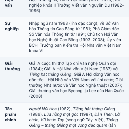
vấn
nghiệp khóa II Trường Viết văn Nguyễn Du (1982–
1986)
Sự
Nhập ngũ năm 1968 (lính đặc công); về Sở Văn
nghiệp
hóa Thông tin Cao Bằng từ 1981; Phó Giám đốc
Sở Văn hóa Thông tin từ 1991; Chủ tịch Hội Văn
học Nghệ thuật Cao Bằng (1993–2008); Ủy viên
BCH, Trưởng ban Kiểm tra Hội Nhà văn Việt Nam
khóa VI
Giải
Giải A cuộc thi thơ Tạp chí Văn nghệ Quân đội
thưởng
(1984); Giải A Hội Nhà văn Việt Nam (1987) với
Tiếng hát tháng Giêng
; Giải A Hội đồng Văn học
dân tộc – Hội Nhà văn Việt Nam với
Lời chúc
; Giải
thưởng Nhà nước về Văn học Nghệ thuật (2007);
Giải thưởng văn học Byeong-ju Lee của Hàn Quốc
(2008)
Tác
Người Núi Hoa
(1982),
Tiếng hát tháng Giêng
phẩm
(1986),
Lửa hồng một góc
(1987),
Đàn Then
,
Lời
chính
chúc
,
Vũ khúc Tày
(song ngữ Tày–Việt),
Tháng
Giêng – tháng Giêng một vòng dao quắm
(tản