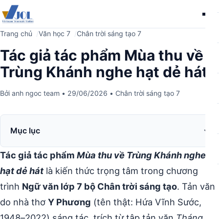
Me
Trang chủ
Văn học 7
Chân trời sáng tạo 7
Tác giả tác phẩm Mùa thu về
Trùng Khánh nghe hạt dẻ hát
Bởi
anh ngoc team
•
29/06/2026
•
Chân trời sáng tạo 7
Mục lục
Tác giả tác phẩm
Mùa thu về Trùng Khánh nghe
hạt dẻ hát
là kiến thức trọng tâm trong chương
trình
Ngữ văn lớp 7 bộ Chân trời sáng tạo
. Tản văn
do nhà thơ
Y Phương
(tên thật: Hứa Vĩnh Sước,
1948–2022) sáng tác, trích từ tập tản văn
Tháng