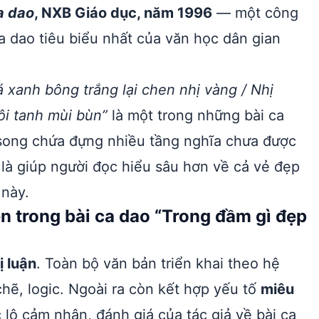
a dao
, NXB Giáo dục, năm 1996
— một công
ca dao tiêu biểu nhất của văn học dân gian
 xanh bông trắng lại chen nhị vàng / Nhị
ôi tanh mùi bùn”
là một trong những bài ca
, song chứa đựng nhiều tầng nghĩa chưa được
là giúp người đọc hiểu sâu hơn về cả vẻ đẹp
 này.
n trong bài ca dao “Trong đầm gì đẹp
ị luận
. Toàn bộ văn bản triển khai theo hệ
ẽ, logic. Ngoài ra còn kết hợp yếu tố
miêu
 lộ cảm nhận, đánh giá của tác giả về bài ca