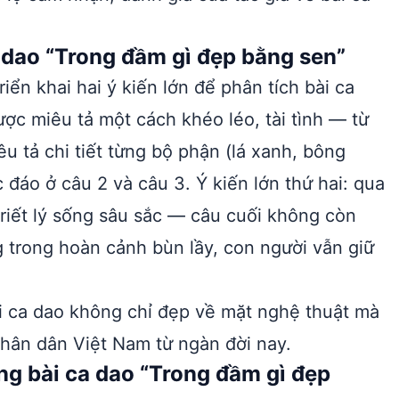
a dao “Trong đầm gì đẹp bằng sen”
riển khai hai ý kiến lớn để phân tích bài ca
ược miêu tả một cách khéo léo, tài tình — từ
êu tả chi tiết từng bộ phận (lá xanh, bông
c đáo ở câu 2 và câu 3. Ý kiến lớn thứ hai: qua
triết lý sống sâu sắc — câu cuối không còn
 trong hoàn cảnh bùn lầy, con người vẫn giữ
ài ca dao không chỉ đẹp về mặt nghệ thuật mà
hân dân Việt Nam từ ngàn đời nay.
ng bài ca dao “Trong đầm gì đẹp