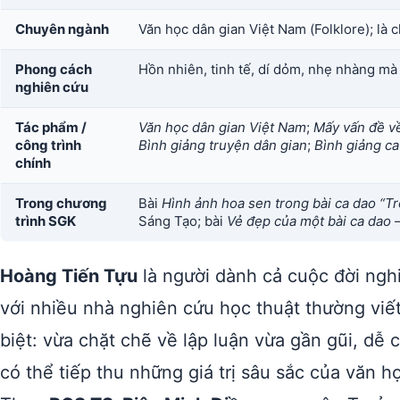
Chuyên ngành
Văn học dân gian Việt Nam (Folklore); là 
Phong cách
Hồn nhiên, tinh tế, dí dỏm, nhẹ nhàng mà 
nghiên cứu
Tác phẩm /
Văn học dân gian Việt Nam
;
Mấy vấn đề v
công trình
Bình giảng truyện dân gian
;
Bình giảng ca
chính
Trong chương
Bài
Hình ảnh hoa sen trong bài ca dao “T
trình SGK
Sáng Tạo; bài
Vẻ đẹp của một bài ca dao
—
Hoàng Tiến Tựu
là người dành cả cuộc đời ngh
với nhiều nhà nghiên cứu học thuật thường viết
biệt: vừa chặt chẽ về lập luận vừa gần gũi, dễ
có thể tiếp thu những giá trị sâu sắc của văn h