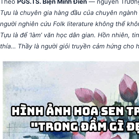
Theo
PGS.TS. Biện Minh Điền
— nguyên Trưởng
Tựu là chuyên gia hàng đầu của chuyên ngành 
người nghiên cứu Folk literature không thể kh
Tựu là để ‘làm’ văn học dân gian. Hồn nhiên, t
thía… Thầy là người giỏi truyền cảm hứng cho h