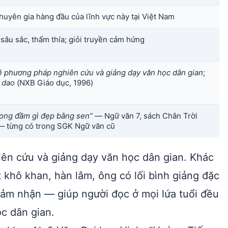
chuyên gia hàng đầu của lĩnh vực này tại Việt Nam
sâu sắc, thấm thía; giỏi truyền cảm hứng
ề phương pháp nghiên cứu và giảng dạy văn học dân gian
;
 dao
(NXB Giáo dục, 1996)
rong đầm gì đẹp bằng sen”
— Ngữ văn 7, sách Chân Trời
 từng có trong SGK Ngữ văn cũ
iên cứu và giảng dạy văn học dân gian. Khác
 khô khan, hàn lâm, ông có lối bình giảng đặc
 cảm nhận — giúp người đọc ở mọi lứa tuổi đều
ọc dân gian.