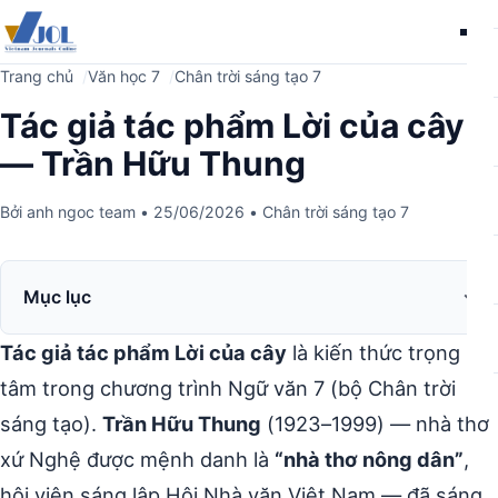
Me
Trang chủ
Văn học 7
Chân trời sáng tạo 7
Tác giả tác phẩm Lời của cây
— Trần Hữu Thung
Bởi
anh ngoc team
•
25/06/2026
•
Chân trời sáng tạo 7
Mục lục
Tác giả tác phẩm Lời của cây
là kiến thức trọng
tâm trong chương trình Ngữ văn 7 (bộ Chân trời
sáng tạo).
Trần Hữu Thung
(1923–1999) — nhà thơ
xứ Nghệ được mệnh danh là
“nhà thơ nông dân”
,
hội viên sáng lập Hội Nhà văn Việt Nam — đã sáng