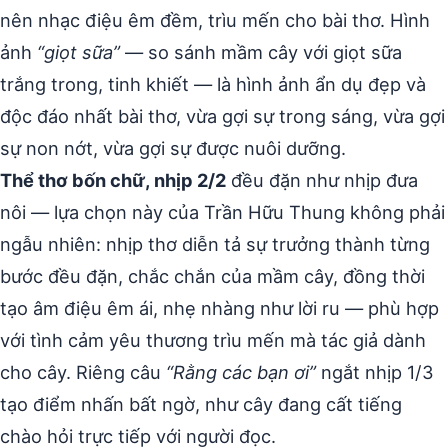
nên nhạc điệu êm đềm, trìu mến cho bài thơ. Hình
ảnh
“giọt sữa”
— so sánh mầm cây với giọt sữa
trắng trong, tinh khiết — là hình ảnh ẩn dụ đẹp và
độc đáo nhất bài thơ, vừa gợi sự trong sáng, vừa gợi
sự non nớt, vừa gợi sự được nuôi dưỡng.
Thể thơ bốn chữ, nhịp 2/2
đều đặn như nhịp đưa
nôi — lựa chọn này của Trần Hữu Thung không phải
ngẫu nhiên: nhịp thơ diễn tả sự trưởng thành từng
bước đều đặn, chắc chắn của mầm cây, đồng thời
tạo âm điệu êm ái, nhẹ nhàng như lời ru — phù hợp
với tình cảm yêu thương trìu mến mà tác giả dành
cho cây. Riêng câu
“Rằng các bạn ơi”
ngắt nhịp 1/3
tạo điểm nhấn bất ngờ, như cây đang cất tiếng
chào hỏi trực tiếp với người đọc.