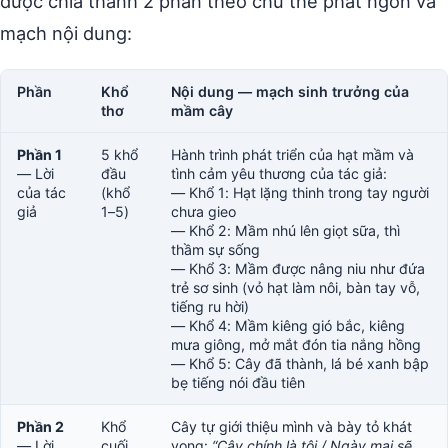
được chia thành 2 phần theo chủ thể phát ngôn và
mạch nội dung:
Phần
Khổ
Nội dung — mạch sinh trưởng của
thơ
mầm cây
Phần 1
5 khổ
Hành trình phát triển của hạt mầm và
— Lời
đầu
tình cảm yêu thương của tác giả:
của tác
(khổ
— Khổ 1: Hạt lặng thinh trong tay người
giả
1–5)
chưa gieo
— Khổ 2: Mầm nhú lên giọt sữa, thì
thầm sự sống
— Khổ 3: Mầm được nâng niu như đứa
trẻ sơ sinh (vỏ hạt làm nôi, bàn tay vỗ,
tiếng ru hời)
— Khổ 4: Mầm kiêng gió bắc, kiêng
mưa giông, mở mắt đón tia nắng hồng
— Khổ 5: Cây đã thành, lá bé xanh bập
bẹ tiếng nói đầu tiên
Phần 2
Khổ
Cây tự giới thiệu mình và bày tỏ khát
— Lời
cuối
vọng:
“Cây chính là tôi / Ngày mai sẽ