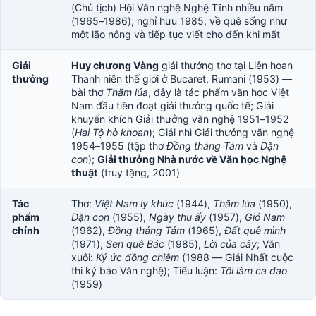
(Chủ tịch) Hội Văn nghệ Nghệ Tĩnh nhiều năm
(1965–1986); nghỉ hưu 1985, về quê sống như
một lão nông và tiếp tục viết cho đến khi mất
Giải
Huy chương Vàng
giải thưởng thơ tại Liên hoan
thưởng
Thanh niên thế giới ở Bucaret, Rumani (1953) —
bài thơ
Thăm lúa
, đây là tác phẩm văn học Việt
Nam đầu tiên đoạt giải thưởng quốc tế; Giải
khuyến khích Giải thưởng văn nghệ 1951–1952
(
Hai Tộ hò khoan
); Giải nhì Giải thưởng văn nghệ
1954–1955 (tập thơ
Đồng tháng Tám
và
Dặn
con
);
Giải thưởng Nhà nước về Văn học Nghệ
thuật
(truy tặng, 2001)
Tác
Thơ:
Việt Nam ly khúc
(1944),
Thăm lúa
(1950),
phẩm
Dặn con
(1955),
Ngày thu ấy
(1957),
Gió Nam
chính
(1962),
Đồng tháng Tám
(1965),
Đất quê mình
(1971),
Sen quê Bác
(1985),
Lời của cây
; Văn
xuôi:
Ký ức đồng chiêm
(1988 — Giải Nhất cuộc
thi ký báo Văn nghệ); Tiểu luận:
Tôi làm ca dao
(1959)