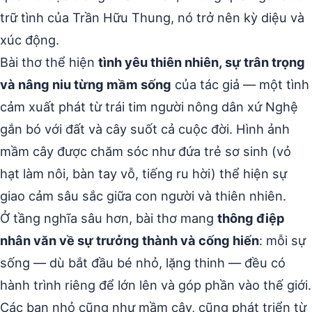
trữ tình của Trần Hữu Thung, nó trở nên kỳ diệu và
xúc động.
Bài thơ thể hiện
tình yêu thiên nhiên, sự trân trọng
và nâng niu từng mầm sống
của tác giả — một tình
cảm xuất phát từ trái tim người nông dân xứ Nghệ
gắn bó với đất và cây suốt cả cuộc đời. Hình ảnh
mầm cây được chăm sóc như đứa trẻ sơ sinh (vỏ
hạt làm nôi, bàn tay vỗ, tiếng ru hời) thể hiện sự
giao cảm sâu sắc giữa con người và thiên nhiên.
Ở tầng nghĩa sâu hơn, bài thơ mang
thông điệp
nhân văn về sự trưởng thành và cống hiến
: mỗi sự
sống — dù bắt đầu bé nhỏ, lặng thinh — đều có
hành trình riêng để lớn lên và góp phần vào thế giới.
Các bạn nhỏ cũng như mầm cây, cũng phát triển từ