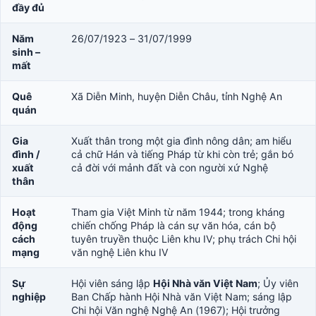
đầy đủ
Năm
26/07/1923 – 31/07/1999
sinh –
mất
Quê
Xã Diễn Minh, huyện Diễn Châu, tỉnh Nghệ An
quán
Gia
Xuất thân trong một gia đình nông dân; am hiểu
đình /
cả chữ Hán và tiếng Pháp từ khi còn trẻ; gắn bó
xuất
cả đời với mảnh đất và con người xứ Nghệ
thân
Hoạt
Tham gia Việt Minh từ năm 1944; trong kháng
động
chiến chống Pháp là cán sự văn hóa, cán bộ
cách
tuyên truyền thuộc Liên khu IV; phụ trách Chi hội
mạng
văn nghệ Liên khu IV
Sự
Hội viên sáng lập
Hội Nhà văn Việt Nam
; Ủy viên
nghiệp
Ban Chấp hành Hội Nhà văn Việt Nam; sáng lập
Chi hội Văn nghệ Nghệ An (1967); Hội trưởng