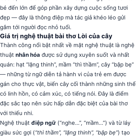
bé đến lớn để góp phần xây dựng cuộc sống tươi
đẹp — đây là thông điệp mà tác giả khéo léo gửi
gắm tới người đọc nhỏ tuổi.
Giá trị nghệ thuật bài thơ Lời của cây
Thành công nổi bật nhất về mặt nghệ thuật là nghệ
thuật
nhân hóa
được sử dụng xuyên suốt và nhất
quán: hạt “lặng thinh”, mầm “thì thầm”, cây “bập bẹ”
— những từ ngữ diễn tả hành vi của trẻ em được
gán cho thực vật, biến cây cối thành những sinh thể
có linh hồn, có cảm xúc, có tiếng nói. Đây là điểm
đặc sắc tạo nên sức hấp dẫn đặc biệt của bài thơ
với thiếu nhi.
Nghệ thuật
điệp ngữ
(“nghe…”, “mầm…”) và từ láy
giàu sức gợi (
“thì thầm”, “lặng thinh”, “bập bẹ”
) tạo