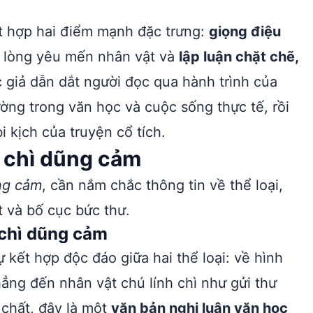
 hợp hai điểm mạnh đặc trưng:
giọng điệu
i lòng yêu mến nhân vật và
lập luận chặt chẽ,
 giả dẫn dắt người đọc qua hành trình của
ường trong văn học và cuộc sống thực tế, rồi
 kịch của truyện cổ tích.
h chì dũng cảm
ũng cảm
, cần nắm chắc thông tin về thể loại,
t và bố cục bức thư.
 chì dũng cảm
ự kết hợp độc đáo giữa hai thể loại: về hình
thẳng đến nhân vật chú lính chì như gửi thư
 chất, đây là một
văn bản nghị luận văn học