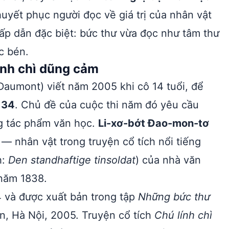
thuyết phục người đọc về giá trị của nhân vật
ấp dẫn đặc biệt: bức thư vừa đọc như tâm thư
c bén.
ính chì dũng cảm
Daumont) viết năm 2005 khi cô 14 tuổi, để
 34
. Chủ đề của cuộc thi năm đó yêu cầu
ng tác phẩm văn học.
Li-xơ-bớt Đao-mon-tơ
 — nhân vật trong truyện cổ tích nổi tiếng
h:
Den standhaftige tinsoldat
) của nhà văn
 năm 1838.
34 và được xuất bản trong tập
Những bức thư
n, Hà Nội, 2005. Truyện cổ tích
Chú lính chì