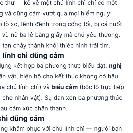
 thư — kể về một chú lính chì chỉ có một
ững và dũng cảm vượt qua mọi hiểm nguy:
 lò xo, lênh đênh trong cống tối, bị cá nuốt
ô vũ nữ ba lê bằng giấy mà chú yêu thương.
 tan chảy thành khối thiếc hình trái tim.
 lính chì dũng cảm
ụng kết hợp ba phương thức biểu đạt:
nghị
nhân vật, biện hộ cho kết thúc không có hậu
ủa chú lính chì) và
biểu cảm
(bộc lộ trực tiếp
 cho nhân vật). Sự đan xen ba phương thức
giàu cảm xúc chân thành.
 chì dũng cảm
òng khâm phục với chú lính chì — người bạn