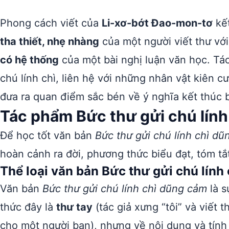
Phong cách viết của
Li-xơ-bớt Đao-mon-tơ
kết
tha thiết, nhẹ nhàng
của một người viết thư vớ
có hệ thống
của một bài nghị luận văn học. Tác
chú lính chì, liên hệ với những nhân vật kiên c
đưa ra quan điểm sắc bén về ý nghĩa kết thúc bi
Tác phẩm Bức thư gửi chú lín
Để học tốt văn bản
Bức thư gửi chú lính chì d
hoàn cảnh ra đời, phương thức biểu đạt, tóm tắ
Thể loại văn bản Bức thư gửi chú lính
Văn bản
Bức thư gửi chú lính chì dũng cảm
là s
thức đây là
thư tay
(tác giả xưng “tôi” và viết 
cho một người bạn), nhưng về nội dung và tính