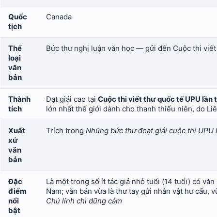
Quốc
Canada
tịch
Thể
Bức thư nghị luận văn học — gửi đến Cuộc thi viết
loại
văn
bản
Thành
Đạt giải cao tại
Cuộc thi viết thư quốc tế UPU lần
tích
lớn nhất thế giới dành cho thanh thiếu niên, do L
Xuất
Trích trong
Những bức thư đoạt giải cuộc thi UPU 
xứ
văn
bản
Đặc
Là một trong số ít tác giả nhỏ tuổi (14 tuổi) có v
điểm
Nam; văn bản vừa là thư tay gửi nhân vật hư cấu, v
nổi
Chú lính chì dũng cảm
bật