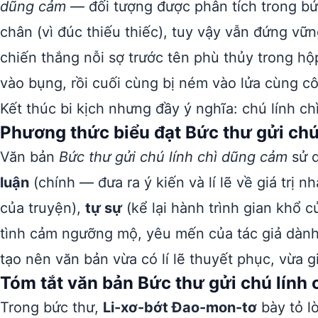
dũng cảm
— đối tượng được phân tích trong bức
chân (vì đúc thiếu thiếc), tuy vậy vẫn đứng v
chiến thắng nỗi sợ trước tên phù thủy trong hộp
vào bụng, rồi cuối cùng bị ném vào lửa cùng c
Kết thúc bi kịch nhưng đầy ý nghĩa: chú lính chì
Phương thức biểu đạt Bức thư gửi chú
Văn bản
Bức thư gửi chú lính chì dũng cảm
sử d
luận
(chính — đưa ra ý kiến và lí lẽ về giá trị 
của truyện),
tự sự
(kể lại hành trình gian khổ c
tình cảm ngưỡng mộ, yêu mến của tác giả dành
tạo nên văn bản vừa có lí lẽ thuyết phục, vừa 
Tóm tắt văn bản Bức thư gửi chú lính
Trong bức thư,
Li-xơ-bớt Đao-mon-tơ
bày tỏ l