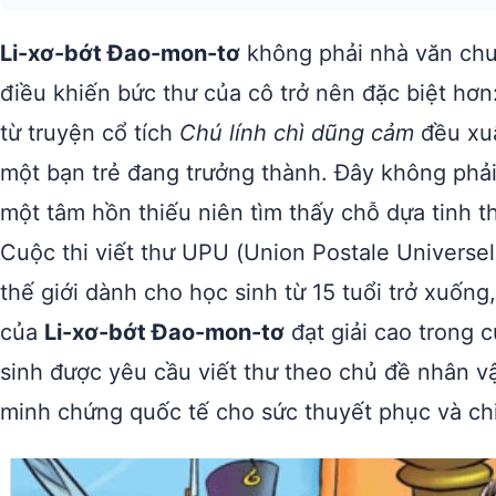
Li-xơ-bớt Đao-mon-tơ
không phải nhà văn chu
điều khiến bức thư của cô trở nên đặc biệt hơn:
từ truyện cổ tích
Chú lính chì dũng cảm
đều xuấ
một bạn trẻ đang trưởng thành. Đây không phải 
một tâm hồn thiếu niên tìm thấy chỗ dựa tinh t
Cuộc thi viết thư UPU (Union Postale Universell
thế giới dành cho học sinh từ 15 tuổi trở xuốn
của
Li-xơ-bớt Đao-mon-tơ
đạt giải cao trong 
sinh được yêu cầu viết thư theo chủ đề nhân v
minh chứng quốc tế cho sức thuyết phục và ch