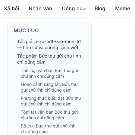
Xã hội
Nhân văn
Công cụ
Blog
Meme
MỤC LỤC
Tác giả Li-xơ-bớt Đao-mon-tơ
— tiểu sử và phong cách viết
Tác phẩm Bức thư gửi chú lính
chì dũng cảm
Thể loại văn bản Bức thư gửi
chú lính chì dũng cảm
Hoàn cảnh sáng tác Bức thư
gửi chú lính chì dũng cảm
Phương thức biểu đạt Bức thư
gửi chú lính chì dũng cảm
Tóm tắt văn bản Bức thư gửi
chú lính chì dũng cảm
Bố cục Bức thư gửi chú lính
chì dũng cảm