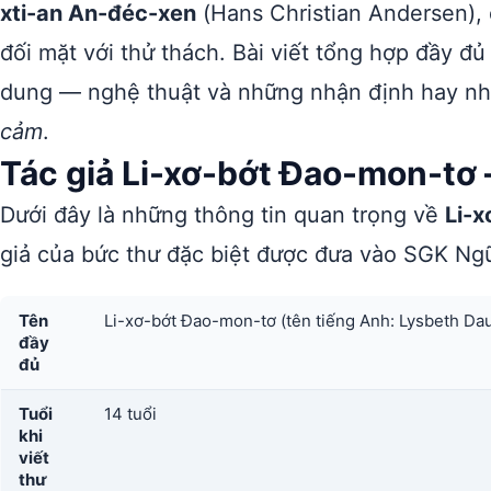
xti-an An-đéc-xen
(Hans Christian Andersen),
đối mặt với thử thách. Bài viết tổng hợp đầy đủ t
dung — nghệ thuật và những nhận định hay nh
cảm
.
Tác giả Li-xơ-bớt Đao-mon-tơ 
Dưới đây là những thông tin quan trọng về
Li-
giả của bức thư đặc biệt được đưa vào SGK Ngữ
Tên
Li-xơ-bớt Đao-mon-tơ (tên tiếng Anh: Lysbeth Da
đầy
đủ
Tuổi
14 tuổi
khi
viết
thư