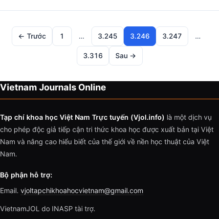
← Trước
1
…
3.245
3.246
3.247
…
3.316
Sau →
Vietnam Journals Online
Tạp chí khoa học Việt Nam Trực tuyến (Vjol.info)
là một dịch vụ
cho phép độc giả tiếp cận tri thức khoa học được xuất bản tại Việt
Nam và nâng cao hiểu biết của thế giới về nền học thuật của Việt
Nam.
Bộ phận hỗ trợ:
Email.
vjoltapchikhoahocvietnam@gmail.com
VietnamJOL do INASP tài trợ.