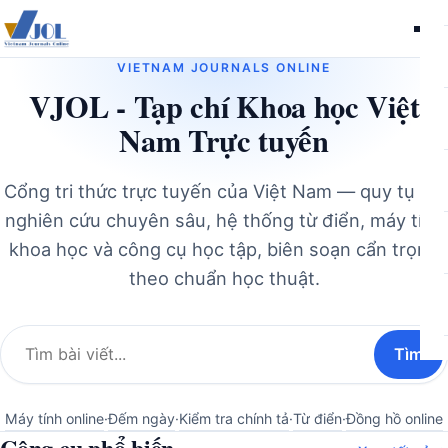
Me
VIETNAM JOURNALS ONLINE
VJOL - Tạp chí Khoa học Việt
Nam Trực tuyến
Cổng tri thức trực tuyến của Việt Nam — quy tụ bài
nghiên cứu chuyên sâu, hệ thống từ điển, máy tính
khoa học và công cụ học tập, biên soạn cẩn trọng
theo chuẩn học thuật.
Tìm
Tìm
Tìm
kiếm:
Máy tính online
·
Đếm ngày
·
Kiểm tra chính tả
·
Từ điển
·
Đồng hồ online
Công cụ phổ biến