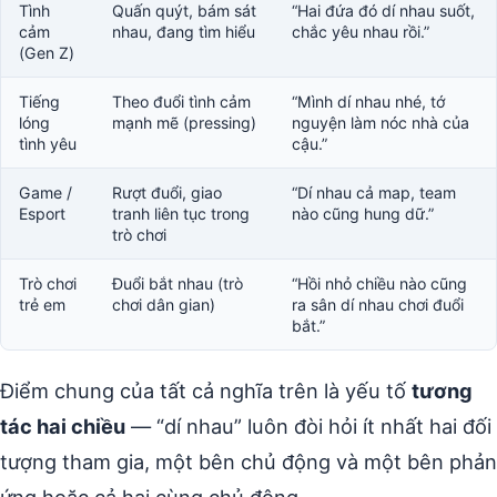
Tình
Quấn quýt, bám sát
“Hai đứa đó dí nhau suốt,
cảm
nhau, đang tìm hiểu
chắc yêu nhau rồi.”
(Gen Z)
Tiếng
Theo đuổi tình cảm
“Mình dí nhau nhé, tớ
lóng
mạnh mẽ (pressing)
nguyện làm nóc nhà của
tình yêu
cậu.”
Game /
Rượt đuổi, giao
“Dí nhau cả map, team
Esport
tranh liên tục trong
nào cũng hung dữ.”
trò chơi
Trò chơi
Đuổi bắt nhau (trò
“Hồi nhỏ chiều nào cũng
trẻ em
chơi dân gian)
ra sân dí nhau chơi đuổi
bắt.”
Điểm chung của tất cả nghĩa trên là yếu tố
tương
tác hai chiều
— “dí nhau” luôn đòi hỏi ít nhất hai đối
tượng tham gia, một bên chủ động và một bên phản
ứng hoặc cả hai cùng chủ động.