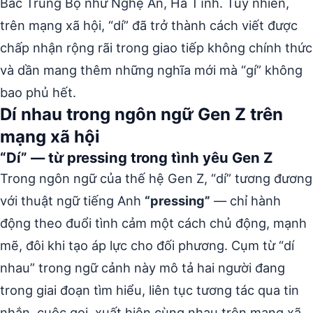
Bắc Trung Bộ như Nghệ An, Hà Tĩnh. Tuy nhiên,
trên mạng xã hội, “dí” đã trở thành cách viết được
chấp nhận rộng rãi trong giao tiếp không chính thức
và dần mang thêm những nghĩa mới mà “gí” không
bao phủ hết.
Dí nhau trong ngôn ngữ Gen Z trên
mạng xã hội
“Dí” — từ pressing trong tình yêu Gen Z
Trong ngôn ngữ của thế hệ Gen Z, “dí” tương đương
với thuật ngữ tiếng Anh
“pressing”
— chỉ hành
động theo đuổi tình cảm một cách chủ động, mạnh
mẽ, đôi khi tạo áp lực cho đối phương. Cụm từ “dí
nhau” trong ngữ cảnh này mô tả hai người đang
trong giai đoạn tìm hiểu, liên tục tương tác qua tin
nhắn, cuộc gọi, xuất hiện cùng nhau trên mạng xã