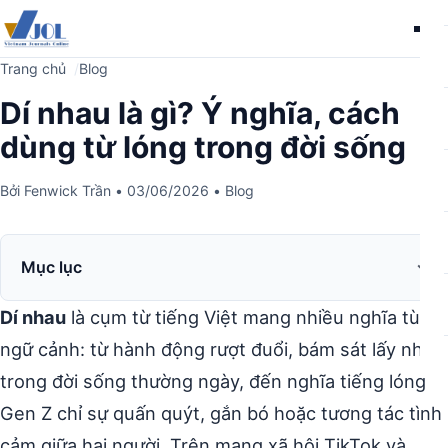
Me
Trang chủ
Blog
Dí nhau là gì? Ý nghĩa, cách
dùng từ lóng trong đời sống
Bởi
Fenwick Trần
•
03/06/2026
•
Blog
Mục lục
Dí nhau
là cụm từ tiếng Việt mang nhiều nghĩa tùy
ngữ cảnh: từ hành động rượt đuổi, bám sát lấy nhau
trong đời sống thường ngày, đến nghĩa tiếng lóng
Gen Z chỉ sự quấn quýt, gắn bó hoặc tương tác tình
cảm giữa hai người. Trên mạng xã hội TikTok và