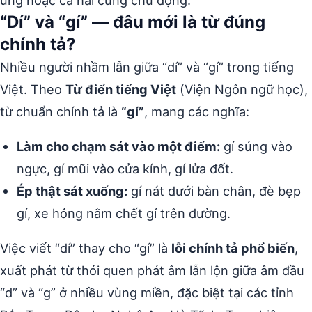
“Dí” và “gí” — đâu mới là từ đúng
chính tả?
Nhiều người nhầm lẫn giữa “dí” và “gí” trong tiếng
Việt. Theo
Từ điển tiếng Việt
(Viện Ngôn ngữ học),
từ chuẩn chính tả là
“gí”
, mang các nghĩa:
Làm cho chạm sát vào một điểm:
gí súng vào
ngực, gí mũi vào cửa kính, gí lửa đốt.
Ép thật sát xuống:
gí nát dưới bàn chân, đè bẹp
gí, xe hỏng nằm chết gí trên đường.
Việc viết “dí” thay cho “gí” là
lỗi chính tả phổ biến
,
xuất phát từ thói quen phát âm lẫn lộn giữa âm đầu
“d” và “g” ở nhiều vùng miền, đặc biệt tại các tỉnh