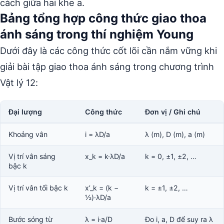
cách giữa hai khe a.
Bảng tổng hợp công thức giao thoa
ánh sáng trong thí nghiệm Young
Dưới đây là các công thức cốt lõi cần nắm vững khi
giải bài tập giao thoa ánh sáng trong chương trình
Vật lý 12:
Đại lượng
Công thức
Đơn vị / Ghi chú
Khoảng vân
i = λD/a
λ (m), D (m), a (m)
Vị trí vân sáng
x_k = k·λD/a
k = 0, ±1, ±2, …
bậc k
Vị trí vân tối bậc k
x’_k = (k −
k = ±1, ±2, …
½)·λD/a
Bước sóng từ
λ = i·a/D
Đo i, a, D để suy ra λ