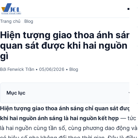
Me
Trang chủ
Blog
Hiện tượng giao thoa ánh sáng
quan sát được khi hai nguồn là
gì
Bởi
Fenwick Trần
•
05/06/2026
•
Blog
Mục lục
Hiện tượng giao thoa ánh sáng chỉ quan sát được
khi hai nguồn ánh sáng là hai nguồn kết hợp
— tức
là hai nguồn cùng tần số, cùng phương dao động và
có hiệu số pha không đổi theo thời gian. Đây là điều