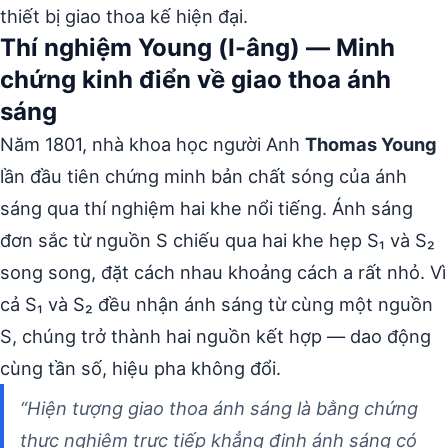
thiết bị giao thoa kế hiện đại.
Thí nghiệm Young (I-âng) — Minh
chứng kinh điển về giao thoa ánh
sáng
Năm 1801, nhà khoa học người Anh
Thomas Young
lần đầu tiên chứng minh bản chất sóng của ánh
sáng qua thí nghiệm hai khe nổi tiếng. Ánh sáng
đơn sắc từ nguồn S chiếu qua hai khe hẹp S₁ và S₂
song song, đặt cách nhau khoảng cách a rất nhỏ. Vì
cả S₁ và S₂ đều nhận ánh sáng từ cùng một nguồn
S, chúng trở thành hai nguồn kết hợp — dao động
cùng tần số, hiệu pha không đổi.
“Hiện tượng giao thoa ánh sáng là bằng chứng
thực nghiệm trực tiếp khẳng định ánh sáng có