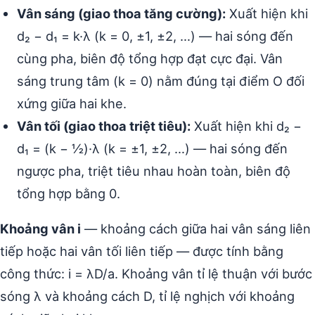
Vân sáng (giao thoa tăng cường):
Xuất hiện khi
d₂ − d₁ = k·λ (k = 0, ±1, ±2, …) — hai sóng đến
cùng pha, biên độ tổng hợp đạt cực đại. Vân
sáng trung tâm (k = 0) nằm đúng tại điểm O đối
xứng giữa hai khe.
Vân tối (giao thoa triệt tiêu):
Xuất hiện khi d₂ −
d₁ = (k − ½)·λ (k = ±1, ±2, …) — hai sóng đến
ngược pha, triệt tiêu nhau hoàn toàn, biên độ
tổng hợp bằng 0.
Khoảng vân i
— khoảng cách giữa hai vân sáng liên
tiếp hoặc hai vân tối liên tiếp — được tính bằng
công thức: i = λD/a. Khoảng vân tỉ lệ thuận với bước
sóng λ và khoảng cách D, tỉ lệ nghịch với khoảng