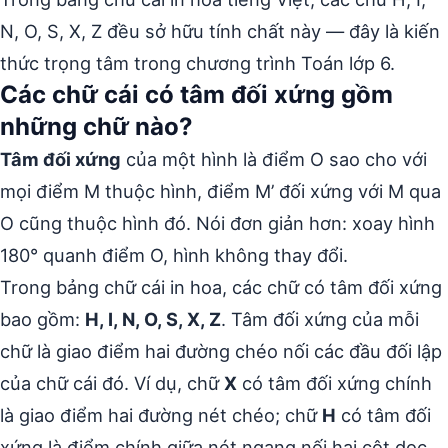
N, O, S, X, Z đều sở hữu tính chất này — đây là kiến
thức trọng tâm trong chương trình Toán lớp 6.
Các chữ cái có tâm đối xứng gồm
những chữ nào?
Tâm đối xứng
của một hình là điểm O sao cho với
mọi điểm M thuộc hình, điểm M’ đối xứng với M qua
O cũng thuộc hình đó. Nói đơn giản hơn: xoay hình
180° quanh điểm O, hình không thay đổi.
Trong bảng chữ cái in hoa, các chữ có tâm đối xứng
bao gồm:
H, I, N, O, S, X, Z
. Tâm đối xứng của mỗi
chữ là giao điểm hai đường chéo nối các đầu đối lập
của chữ cái đó. Ví dụ, chữ
X
có tâm đối xứng chính
là giao điểm hai đường nét chéo; chữ
H
có tâm đối
xứng là điểm chính giữa nét ngang nối hai cột dọc.