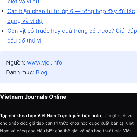
biết và ví dụ
Các biện pháp tu từ lớp 6 — tổng hợp đầy đủ tác
dụng và ví dụ
Con vịt có trước hay quả trứng có trước? Giải đáp
câu đố thú vị
Nguồn:
www.vjol.info
Danh mục:
Blog
Vietnam Journals Online
Tạp chí khoa học Việt Nam Trực tuyến (Vjol.info)
là một dịch vụ
cho phép độc giả tiếp cận tri thức khoa học được xuất bản tại Việt
Nam và nâng cao hiểu biết của thế giới về nền học thuật của Việt