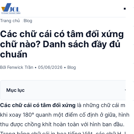
Me
Trang chủ
Blog
Các chữ cái có tâm đối xứng là
chữ nào? Danh sách đầy đủ
chuẩn
Bởi
Fenwick Trần
•
05/06/2026
•
Blog
Mục lục
Các chữ cái có tâm đối xứng
là những chữ cái mà
khi xoay 180° quanh một điểm cố định ở giữa, hình
thu được chồng khít hoàn toàn với hình ban đầu.
Trong bảng chữ cái in hoa tiếng Việt, các chữ H, I,