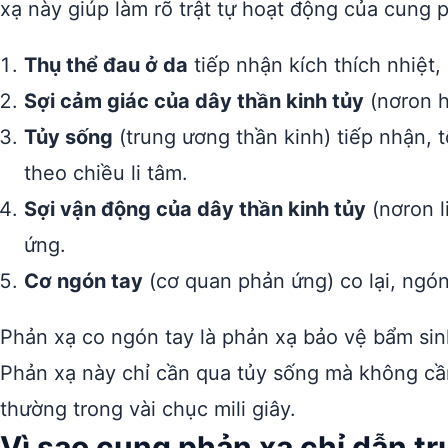
xạ này giúp làm rõ trật tự hoạt động của cung 
Thụ thể đau ở da
tiếp nhận kích thích nhiệt,
Sợi cảm giác của dây thần kinh tủy
(nơron h
Tủy sống
(trung ương thần kinh) tiếp nhận, 
theo chiều li tâm.
Sợi vận động của dây thần kinh tủy
(nơron l
ứng.
Cơ ngón tay
(cơ quan phản ứng) co lại, ngón
Phản xạ co ngón tay là phản xạ bảo vệ bẩm sin
Phản xạ này chỉ cần qua tủy sống mà không cần
thường trong vài chục mili giây.
Vì sao cung phản xạ chỉ dẫn t