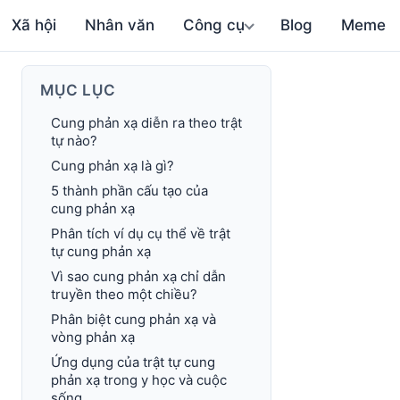
Xã hội
Nhân văn
Công cụ
Blog
Meme
MỤC LỤC
Cung phản xạ diễn ra theo trật
tự nào?
Cung phản xạ là gì?
5 thành phần cấu tạo của
cung phản xạ
Phân tích ví dụ cụ thể về trật
tự cung phản xạ
Vì sao cung phản xạ chỉ dẫn
truyền theo một chiều?
Phân biệt cung phản xạ và
vòng phản xạ
Ứng dụng của trật tự cung
phản xạ trong y học và cuộc
sống