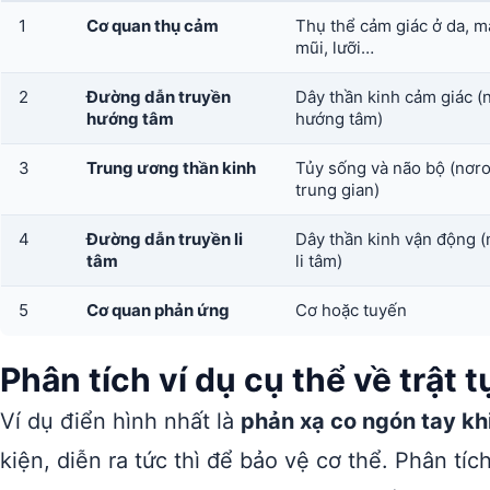
1
Cơ quan thụ cảm
Thụ thể cảm giác ở da, mắt
mũi, lưỡi…
2
Đường dẫn truyền
Dây thần kinh cảm giác (
hướng tâm
hướng tâm)
3
Trung ương thần kinh
Tủy sống và não bộ (nơr
trung gian)
4
Đường dẫn truyền li
Dây thần kinh vận động 
tâm
li tâm)
5
Cơ quan phản ứng
Cơ hoặc tuyến
Phân tích ví dụ cụ thể về trật 
Ví dụ điển hình nhất là
phản xạ co ngón tay kh
kiện, diễn ra tức thì để bảo vệ cơ thể. Phân t