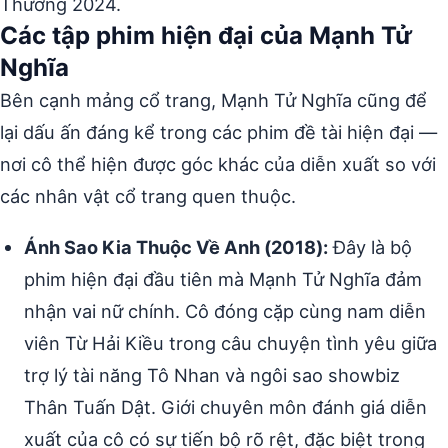
Thưởng 2024.
Các tập phim hiện đại của Mạnh Tử
Nghĩa
Bên cạnh mảng cổ trang, Mạnh Tử Nghĩa cũng để
lại dấu ấn đáng kể trong các phim đề tài hiện đại —
nơi cô thể hiện được góc khác của diễn xuất so với
các nhân vật cổ trang quen thuộc.
Ánh Sao Kia Thuộc Về Anh (2018):
Đây là bộ
phim hiện đại đầu tiên mà Mạnh Tử Nghĩa đảm
nhận vai nữ chính. Cô đóng cặp cùng nam diễn
viên Từ Hải Kiều trong câu chuyện tình yêu giữa
trợ lý tài năng Tô Nhan và ngôi sao showbiz
Thân Tuấn Dật. Giới chuyên môn đánh giá diễn
xuất của cô có sự tiến bộ rõ rệt, đặc biệt trong