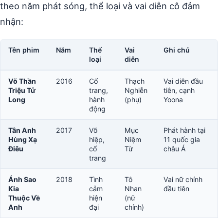
theo năm phát sóng, thể loại và vai diễn cô đảm
nhận:
Tên phim
Năm
Thể
Vai
Ghi chú
loại
diễn
Võ Thần
2016
Cổ
Thạch
Vai diễn đầu
Triệu Tử
trang,
Nghiễn
tiên, cạnh
Long
hành
(phụ)
Yoona
động
Tân Anh
2017
Võ
Mục
Phát hành tại
Hùng Xạ
hiệp,
Niệm
11 quốc gia
Điêu
cổ
Từ
châu Á
trang
Ánh Sao
2018
Tình
Tô
Vai nữ chính
Kia
cảm
Nhan
đầu tiên
Thuộc Về
hiện
(nữ
Anh
đại
chính)