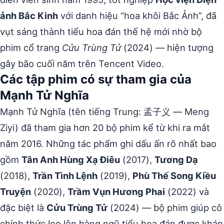
ảnh Bắc Kinh
với danh hiệu “hoa khôi Bắc Ảnh”, đã
vụt sáng thành tiểu hoa đán thế hệ mới nhờ bộ
phim cổ trang
Cửu Trùng Tử
(2024) — hiện tượng
gây bão cuối năm trên Tencent Video.
Các tập phim có sự tham gia của
Mạnh Tử Nghĩa
Mạnh Tử Nghĩa (tên tiếng Trung: 孟子义 — Meng
Ziyi) đã tham gia hơn 20 bộ phim kể từ khi ra mắt
năm 2016. Những tác phẩm ghi dấu ấn rõ nhất bao
gồm
Tân Anh Hùng Xạ Điêu
(2017),
Tương Dạ
(2018),
Trần Tình Lệnh
(2019),
Phù Thế Song Kiều
Truyện
(2020),
Trầm Vụn Hương Phai
(2022) và
đặc biệt là
Cửu Trùng Tử
(2024) — bộ phim giúp cô
chính thức leo lên hàng ngũ tiểu hoa đán được khán