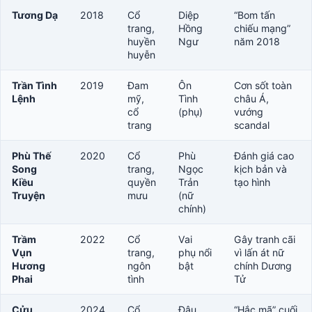
Tương Dạ
2018
Cổ
Diệp
“Bom tấn
trang,
Hồng
chiếu mạng”
huyền
Ngư
năm 2018
huyễn
Trần Tình
2019
Đam
Ôn
Cơn sốt toàn
Lệnh
mỹ,
Tình
châu Á,
cổ
(phụ)
vướng
trang
scandal
Phù Thế
2020
Cổ
Phù
Đánh giá cao
Song
trang,
Ngọc
kịch bản và
Kiều
quyền
Trản
tạo hình
Truyện
mưu
(nữ
chính)
Trầm
2022
Cổ
Vai
Gây tranh cãi
Vụn
trang,
phụ nổi
vì lấn át nữ
Hương
ngôn
bật
chính Dương
Phai
tình
Tử
Cửu
2024
Cổ
Đậu
“Hắc mã” cuối