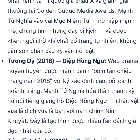
phát hành tại 11 quốc gia châu Á và giành giải
thưởng tại Golden Guduo Media Awards. Mạnh
Tử Nghĩa vào vai Mục Niệm Từ — nữ hiệp mạnh
mẽ, chung tình nhưng đầy bi kịch — và được
khen ngợi nhờ khí chất cổ trang tự nhiên, không
cần son phấn cầu kỳ vẫn nổi bật.
Tương Dạ (2018) — Diệp Hồng Ngư:
Web drama
huyền huyễn được mệnh danh “bom tấn chiếu
mạng năm 2018” với kỹ xảo đỉnh cao, bối cảnh
hoành tráng. Mạnh Tử Nghĩa hóa thân thành kỳ
nữ nổi tiếng giang hồ Diệp Hồng Ngư — nhân vật
vừa là địch vừa là bạn với nam chính Ninh
Khuyết. Đây là tạo hình được nhiều fan đánh giá
đẹp nhất của cô.