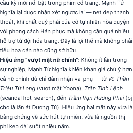
cầu kỳ mới nổi bật trong phim cổ trang. Mạnh Tử
Nghĩa lại được nhận xét ngược lại — nét đẹp thanh
thoát, khí chất quý phái của cô tự nhiên hòa quyện
với phong cách Hán phục mà không cần quá nhiều
hỗ trợ từ đội hóa trang. Đây là lợi thế mà không phải
tiểu hoa đán nào cũng sở hữu.
Hiệu ứng “vượt mặt nữ chính”:
Không ít lần trong
sự nghiệp, Mạnh Tử Nghĩa khiến khán giả chú ý hơn
cả nữ chính dù chỉ đảm nhận vai phụ — từ
Võ Thần
Triệu Tử Long
(vượt mặt Yoona),
Trần Tình Lệnh
(scandal hot-search), đến
Trầm Vụn Hương Phai
(bị
cho là lấn át Dương Tử). Hiệu ứng hai mặt này vừa là
bằng chứng về sức hút tự nhiên, vừa là nguồn thị
phi kéo dài suốt nhiều năm.