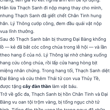
Hắn lừa Thạch Sanh đi nộp mạng thay cho mình,
nhưng Thạch Sanh đã giết chết Chằn Tinh hung
hãn. Lý Thông cướp công, đem đầu quái vật nộp
vua lĩnh thưởng.
Sau đó Thạch Sanh bắn bị thương Đại Bàng khổng
lồ — kẻ đã bắt cóc công chúa trong lễ hội — và lần
theo hang ổ của nó. Lý Thông lại nhờ chàng xuống
hang cứu công chúa, rồi lấp cửa hang hòng bịt
miệng nhân chứng. Trong hang tối, Thạch Sanh diệt
Đại Bàng và cứu thêm Thái tử con vua Thủy Tề,
được tặng
cây đàn thần
làm vật báu.
Trở về gốc đa, Thạch Sanh bị hồn Chằn Tinh và Đại
Bàng vu oan tội trộm vàng, bị tống ngục chờ tử
hình. Tiếng đàn thần vang lên trong ngục đã chữa