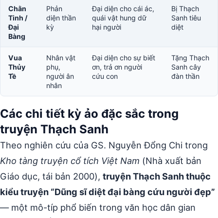
Chằn
Phản
Đại diện cho cái ác,
Bị Thạch
Tinh /
diện thần
quái vật hung dữ
Sanh tiêu
Đại
kỳ
hại người
diệt
Bàng
Vua
Nhân vật
Đại diện cho sự biết
Tặng Thạch
Thủy
phụ,
ơn, trả ơn người
Sanh cây
Tề
người ân
cứu con
đàn thần
nhân
Các chi tiết kỳ ảo đặc sắc trong
truyện Thạch Sanh
Theo nghiên cứu của GS. Nguyễn Đổng Chi trong
Kho tàng truyện cổ tích Việt Nam
(Nhà xuất bản
Giáo dục, tái bản 2000),
truyện Thạch Sanh thuộc
kiểu truyện “Dũng sĩ diệt đại bàng cứu người đẹp”
— một mô-típ phổ biến trong văn học dân gian