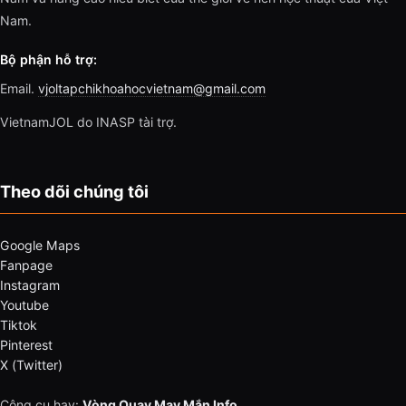
Nam.
Bộ phận hỗ trợ:
Email.
vjoltapchikhoahocvietnam@gmail.com
VietnamJOL do INASP tài trợ.
Theo dõi chúng tôi
Google Maps
Fanpage
Instagram
Youtube
Tiktok
Pinterest
X (Twitter)
Công cụ hay:
Vòng Quay May Mắn Info