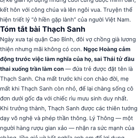
kết hôn với công chúa và lên ngôi vua. Truyện thể
hiện triết lý “ở hiền gặp lành” của người Việt Nam.
Tóm tắt bài Thạch Sanh
Ngày xưa tại quận Cao Bình, đôi vợ chồng già lương
thiện nhưng mãi không có con.
Ngọc Hoàng cảm
động trước việc làm nghĩa của họ, sai Thái tử đầu
thai xuống trần làm con
— đứa trẻ được đặt tên là
Thạch Sanh. Cha mất trước khi con chào đời, mẹ
mất khi Thạch Sanh còn nhỏ, để lại chàng sống cô
đơn dưới gốc đa với chiếc rìu mưu sinh duy nhất.
Khi trưởng thành, Thạch Sanh được các thiên tướng
dạy võ nghệ và phép thần thông. Lý Thông — một
người hàng rượu gian xảo — nhận ra sức mạnh của
chàng, liền giả vờ kết nghĩa anh em để lợi dụng.