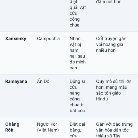
diệt
đậm nét hơn
quái vật
cứu
công
chúa
Xanxênky
Campuchia
Nhân
Cốt truyện gắn
vật bị
với hoàng gia
hãm
nhiều hơn
hại, sau
đó minh
oan
Ramayana
Ấn Độ
Dũng sĩ
Quy mô sử thi lớn
cứu
hơn, mang màu
nàng
sắc tôn giáo
công
Hindu
chúa bị
bắt cóc
Chàng
Người Kor
Diệt đại
Gắn với đặc trưng
Rôk
(Việt Nam)
bàng,
văn hóa dân tộc
cứu
thiểu số Tây