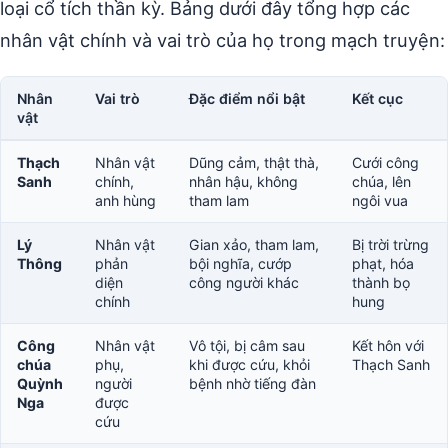
loại cổ tích thần kỳ. Bảng dưới đây tổng hợp các
nhân vật chính và vai trò của họ trong mạch truyện:
Nhân
Vai trò
Đặc điểm nổi bật
Kết cục
vật
Thạch
Nhân vật
Dũng cảm, thật thà,
Cưới công
Sanh
chính,
nhân hậu, không
chúa, lên
anh hùng
tham lam
ngôi vua
Lý
Nhân vật
Gian xảo, tham lam,
Bị trời trừng
Thông
phản
bội nghĩa, cướp
phạt, hóa
diện
công người khác
thành bọ
chính
hung
Công
Nhân vật
Vô tội, bị câm sau
Kết hôn với
chúa
phụ,
khi được cứu, khỏi
Thạch Sanh
Quỳnh
người
bệnh nhờ tiếng đàn
Nga
được
cứu