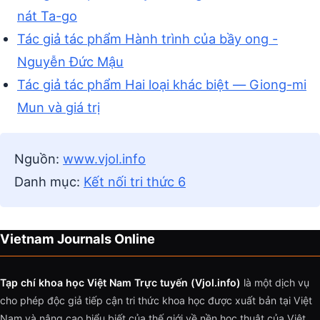
nát Ta-go
Tác giả tác phẩm Hành trình của bầy ong -
Nguyễn Đức Mậu
Tác giả tác phẩm Hai loại khác biệt — Giong-mi
Mun và giá trị
Nguồn:
www.vjol.info
Danh mục:
Kết nối tri thức 6
Vietnam Journals Online
Tạp chí khoa học Việt Nam Trực tuyến (Vjol.info)
là một dịch vụ
cho phép độc giả tiếp cận tri thức khoa học được xuất bản tại Việt
Nam và nâng cao hiểu biết của thế giới về nền học thuật của Việt