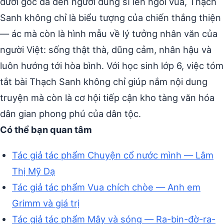
dưới gốc đa đến người dũng sĩ lên ngôi vua, Thạch
Sanh không chỉ là biểu tượng của chiến thắng thiện
— ác mà còn là hình mẫu về lý tưởng nhân văn của
người Việt: sống thật thà, dũng cảm, nhân hậu và
luôn hướng tới hòa bình. Với học sinh lớp 6, việc tóm
tắt bài Thạch Sanh không chỉ giúp nắm nội dung
truyện mà còn là cơ hội tiếp cận kho tàng văn hóa
dân gian phong phú của dân tộc.
Có thể bạn quan tâm
Tác giả tác phẩm Chuyện cổ nước mình — Lâm
Thị Mỹ Dạ
Tác giả tác phẩm Vua chích chòe — Anh em
Grimm và giá trị
Tác giả tác phẩm Mây và sóng — Ra-bin-đờ-ra-