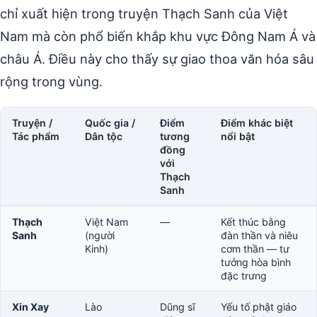
chỉ xuất hiện trong truyện Thạch Sanh của Việt
Nam mà còn phổ biến khắp khu vực Đông Nam Á và
châu Á. Điều này cho thấy sự giao thoa văn hóa sâu
rộng trong vùng.
Truyện /
Quốc gia /
Điểm
Điểm khác biệt
Tác phẩm
Dân tộc
tương
nổi bật
đồng
với
Thạch
Sanh
Thạch
Việt Nam
—
Kết thúc bằng
Sanh
(người
đàn thần và niêu
Kinh)
cơm thần — tư
tưởng hòa bình
đặc trưng
Xin Xay
Lào
Dũng sĩ
Yếu tố phật giáo