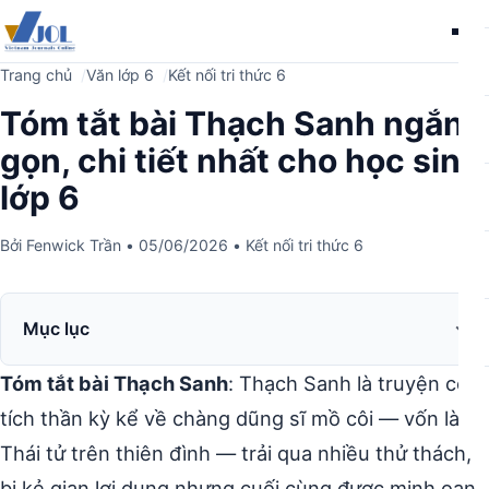
Me
Trang chủ
Văn lớp 6
Kết nối tri thức 6
Tóm tắt bài Thạch Sanh ngắn
gọn, chi tiết nhất cho học sinh
lớp 6
Bởi
Fenwick Trần
•
05/06/2026
•
Kết nối tri thức 6
Mục lục
Tóm tắt bài Thạch Sanh
: Thạch Sanh là truyện cổ
tích thần kỳ kể về chàng dũng sĩ mồ côi — vốn là
Thái tử trên thiên đình — trải qua nhiều thử thách,
bị kẻ gian lợi dụng nhưng cuối cùng được minh oan,