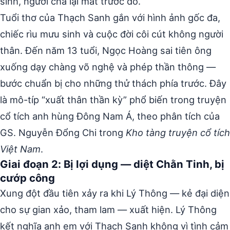
sinh, người cha lại mất trước đó.
Tuổi thơ của Thạch Sanh gắn với hình ảnh gốc đa,
chiếc rìu mưu sinh và cuộc đời côi cút không người
thân. Đến năm 13 tuổi, Ngọc Hoàng sai tiên ông
xuống dạy chàng võ nghệ và phép thần thông —
bước chuẩn bị cho những thử thách phía trước. Đây
là mô-típ “xuất thân thần kỳ” phổ biến trong truyện
cổ tích anh hùng Đông Nam Á, theo phân tích của
GS. Nguyễn Đổng Chi trong
Kho tàng truyện cổ tích
Việt Nam
.
Giai đoạn 2: Bị lợi dụng — diệt Chằn Tinh, bị
cướp công
Xung đột đầu tiên xảy ra khi Lý Thông — kẻ đại diện
cho sự gian xảo, tham lam — xuất hiện. Lý Thông
kết nghĩa anh em với Thạch Sanh không vì tình cảm