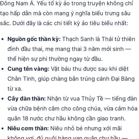
Đông Nam Á. Yếu tố kỳ ảo trong truyện không chỉ
tạo hấp dẫn mà còn mang ý nghĩa biểu trưng sâu
sắc. Dưới đây là các chi tiết kỳ ảo tiêu biểu nhất:
Nguồn gốc thần kỳ:
Thạch Sanh là Thái tử thiên
đình đầu thai, mẹ mang thai 3 năm mới sinh —
thể hiện sự phi thường ngay từ đầu.
Cung tên vàng:
Vật báu thu được sau khi diệt
Chằn Tinh, giúp chàng bắn trúng cánh Đại Bàng
từ xa.
Cây đàn thần:
Nhận từ vua Thủy Tề — tiếng đàn
vừa chữa bệnh câm cho công chúa, vừa cảm hóa
quân 18 nước chư hầu không cần giao tranh.
Niêu cơm thần:
Niêu nhỏ bé nhưng xới mãi
không vơi, đủ nuôi hàng vạn quân chư hầu —