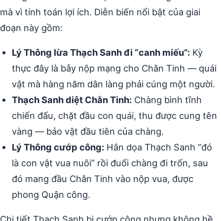
mà vì tính toán lợi ích. Diễn biến nổi bật của giai
đoạn này gồm:
Lý Thông lừa Thạch Sanh đi “canh miếu”:
Kỳ
thực đây là bẫy nộp mạng cho Chằn Tinh — quái
vật mà hàng năm dân làng phải cúng một người.
Thạch Sanh diệt Chằn Tinh:
Chàng bình tĩnh
chiến đấu, chặt đầu con quái, thu được cung tên
vàng — bảo vật đầu tiên của chàng.
Lý Thông cướp công:
Hắn dọa Thạch Sanh “đó
là con vật vua nuôi” rồi đuổi chàng đi trốn, sau
đó mang đầu Chằn Tinh vào nộp vua, được
phong Quận công.
Chi tiết Thạch Sanh bị cướp công nhưng không hề