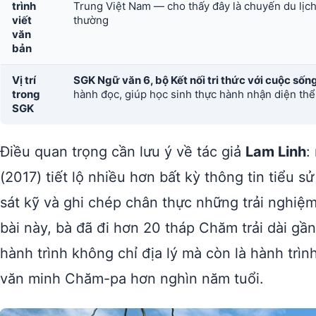
trình
Trung Việt Nam — cho thấy đây là chuyến du lịc
viết
thường
văn
bản
Vị trí
SGK Ngữ văn 6, bộ Kết nối tri thức với cuộc sốn
trong
hành đọc, giúp học sinh thực hành nhận diện thể 
SGK
Điều quan trọng cần lưu ý về tác giả
Lam Linh
:
(2017) tiết lộ nhiều hơn bất kỳ thông tin tiểu 
sát kỹ và ghi chép chân thực những trải nghiệ
bài này, bà đã đi hơn 20 tháp Chăm trải dài g
hành trình không chỉ địa lý mà còn là hành trìn
văn minh Chăm-pa hơn nghìn năm tuổi.