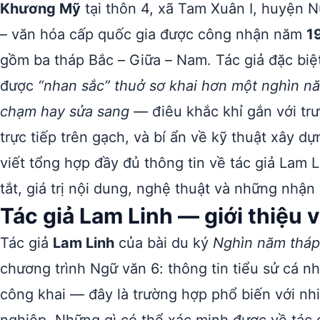
Khương Mỹ
tại thôn 4, xã Tam Xuân I, huyện N
– văn hóa cấp quốc gia được công nhận năm
1
gồm ba tháp Bắc – Giữa – Nam. Tác giả đặc biệ
được
“nhan sắc” thuở sơ khai hơn một nghìn nă
chạm hay sửa sang
— điêu khắc khỉ gắn với tr
trực tiếp trên gạch, và bí ẩn về kỹ thuật xây 
viết tổng hợp đầy đủ thông tin về tác giả Lam L
tắt, giá trị nội dung, nghệ thuật và những nhận
Tác giả Lam Linh — giới thiệu
Tác giả
Lam Linh
của bài du ký
Nghìn năm thá
chương trình Ngữ văn 6: thông tin tiểu sử cá nhâ
công khai — đây là trường hợp phổ biến với nh