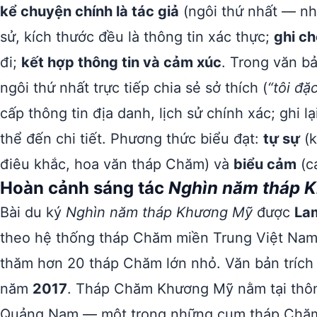
kể chuyện chính là tác giả
(ngôi thứ nhất — nhâ
sử, kích thước đều là thông tin xác thực;
ghi ch
đi;
kết hợp thông tin và cảm xúc
. Trong văn bả
ngôi thứ nhất trực tiếp chia sẻ sở thích (
“tôi đặ
cấp thông tin địa danh, lịch sử chính xác; ghi lạ
thể đến chi tiết. Phương thức biểu đạt:
tự sự
(k
điêu khắc, hoa văn tháp Chăm) và
biểu cảm
(c
Hoàn cảnh sáng tác
Nghìn năm tháp 
Bài du ký
Nghìn năm tháp Khương Mỹ
được
La
theo hệ thống tháp Chăm miền Trung Việt Nam 
thăm hơn 20 tháp Chăm lớn nhỏ. Văn bản trích
năm
2017
. Tháp Chăm Khương Mỹ nằm tại thôn 
Quảng Nam — một trong những cụm tháp Chăm 