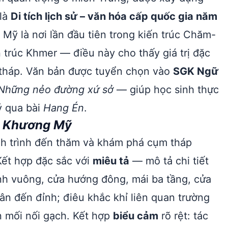
 là
Di tích lịch sử – văn hóa cấp quốc gia năm
Mỹ là nơi lần đầu tiên trong kiến trúc Chăm-
 trúc Khmer — điều này cho thấy giá trị đặc
m tháp. Văn bản được tuyển chọn vào
SGK Ngữ
Những nẻo đường xứ sở
— giúp học sinh thực
ý qua bài
Hang Én
.
p Khương Mỹ
nh trình đến thăm và khám phá cụm tháp
Kết hợp đặc sắc với
miêu tả
— mô tả chi tiết
nh vuông, cửa hướng đông, mái ba tầng, cửa
chân đến đỉnh; điêu khắc khỉ liên quan trường
 mối nối gạch. Kết hợp
biểu cảm
rõ rệt: tác