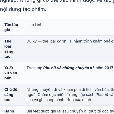
nghiệp. Những gì có thể xác minh được về tác 
nội dung tác phẩm.
Tên tác
Lam Linh
giả
Thể
Du ký — thể loại ký ghi lại hành trình khám phá c
loại
sáng
tác
Xuất
Trích tập
Phụ nữ và những chuyến đi
, năm
2017
xứ văn
bản
Chủ đề
Những chuyến đi và khám phá di tích, văn hóa, th
sáng
người Chăm dọc miền Trung; tập sách
Phụ nữ và
tác
lịch và ghi chép hành trình của mình
Hành
Bài viết được ghi lại sau chuyến đi thực tế dọc 