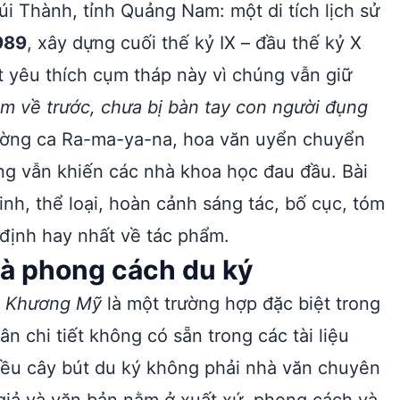
úi Thành, tỉnh Quảng Nam: một di tích lịch sử
989
, xây dựng cuối thế kỷ IX – đầu thế kỷ X
t yêu thích cụm tháp này vì chúng vẫn giữ
m về trước, chưa bị bàn tay con người đụng
ường ca Ra-ma-ya-na, hoa văn uyển chuyển
dựng vẫn khiến các nhà khoa học đau đầu. Bài
inh, thể loại, hoàn cảnh sáng tác, bố cục, tóm
 định hay nhất về tác phẩm.
 và phong cách du ký
p Khương Mỹ
là một trường hợp đặc biệt trong
n chi tiết không có sẵn trong các tài liệu
iều cây bút du ký không phải nhà văn chuyên