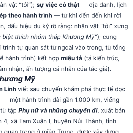
n vật “tôi”);
sự việc có thật
— địa danh, lịch
ép theo hành trình
— từ khi đến đến khi rời
n, dấu hiệu du ký rõ ràng: nhân vật “tôi” xưng
c biệt thích nhóm tháp Khương Mỹ”
); cung
i trình tự quan sát từ ngoài vào trong, từ tổng
ể hành trình) kết hợp
miêu tả
(tả kiến trúc,
ảm nhận, ấn tượng cá nhân của tác giả).
Khương Mỹ
m Linh
viết sau chuyến khám phá thực tế dọc
— một hành trình dài gần 1.000 km, viếng
 từ tập
Phụ nữ và những chuyến đi
, xuất bản
4, xã Tam Xuân I, huyện Núi Thành, tỉnh
quan trọng ở miền Trung, được xây dựng