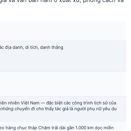
giả và văn bản nằm ở xuất xứ, phong cách và
ác địa danh, di tích, danh thắng
iên nhiên Việt Nam — đặc biệt các công trình lịch sử của
 những chuyến đi
cho thấy tác giả là người phụ nữ yêu du
theo hàng chục tháp Chăm trải dài gần 1.000 km dọc miền