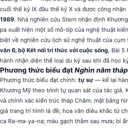
cuối thế kỷ IX đầu thế kỷ X và được công nhận
1989
. Nhà nghiên cứu Stern nhận định Khương 
pa xuất hiện một số mô-típ của nghệ thuật kiến
biệt về nghiên cứu lịch sử nghệ thuật của cụ
văn 6, bộ Kết nối tri thức với cuộc sống
, Bài 5
hành nhận diện thể loại du ký sau khi đã học k
Phương thức biểu đạt
Nghìn năm thá
Phương thức biểu đạt chính:
tự sự
— kể lại hà
Khương Mỹ theo trình tự quan sát của tác giả. 
và chính xác kiến trúc tháp Chăm: mặt bằng hì
giả trang trí hình lá đề; hoa văn điêu khắc từ 
ca Ra-ma-ya-na; màu gạch thẫm sau mưa; bí ẩn