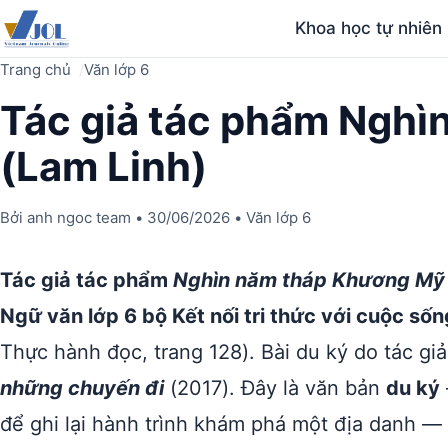
Khoa học tự nhiên
Trang chủ
Văn lớp 6
Tác giả tác phẩm Ngh
(Lam Linh)
Bởi
anh ngoc team
•
30/06/2026
•
Văn lớp 6
Tác giả tác phẩm
Nghìn năm tháp Khương Mỹ
Ngữ văn lớp 6 bộ Kết nối tri thức với cuộc sốn
Thực hành đọc, trang 128). Bài du ký do tác gi
những chuyến đi
(2017). Đây là văn bản
du ký
để ghi lại hành trình khám phá một địa danh 