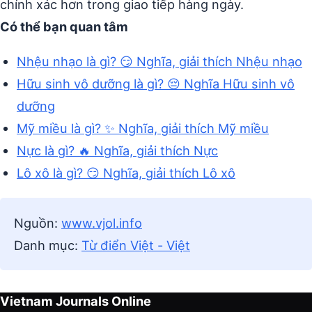
chính xác hơn trong giao tiếp hàng ngày.
Có thể bạn quan tâm
Nhệu nhạo là gì? 😏 Nghĩa, giải thích Nhệu nhạo
Hữu sinh vô dưỡng là gì? 😔 Nghĩa Hữu sinh vô
dưỡng
Mỹ miều là gì? ✨ Nghĩa, giải thích Mỹ miều
Nực là gì? 🔥 Nghĩa, giải thích Nực
Lô xô là gì? 😏 Nghĩa, giải thích Lô xô
Nguồn:
www.vjol.info
Danh mục:
Từ điển Việt - Việt
Vietnam Journals Online