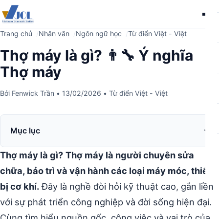
Me
Trang chủ
Nhân văn
Ngôn ngữ học
Từ điển Việt - Việt
Thợ máy là gì? 👨‍🔧 Ý nghĩa
Thợ máy
Bởi
Fenwick Trần
•
13/02/2026
•
Từ điển Việt - Việt
Mục lục
Thợ máy là gì?
Thợ máy là người chuyên sửa
chữa, bảo trì và vận hành các loại máy móc, thiết
bị cơ khí.
Đây là nghề đòi hỏi kỹ thuật cao, gắn liền
với sự phát triển công nghiệp và đời sống hiện đại.
Cùng tìm hiểu nguồn gốc, công việc và vai trò của