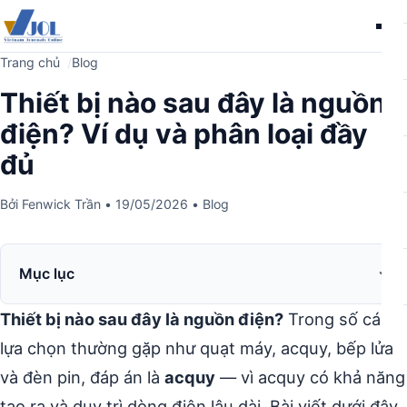
Me
Trang chủ
Blog
Thiết bị nào sau đây là nguồn
điện? Ví dụ và phân loại đầy
đủ
Bởi
Fenwick Trần
•
19/05/2026
•
Blog
Mục lục
Thiết bị nào sau đây là nguồn điện?
Trong số các
lựa chọn thường gặp như quạt máy, acquy, bếp lửa
và đèn pin, đáp án là
acquy
— vì acquy có khả năng
tạo ra và duy trì dòng điện lâu dài. Bài viết dưới đây