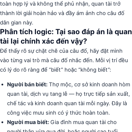
toàn hợp lý và không thể phủ nhận, quan tài trở
thành lời giải hoàn hảo và đầy ám ảnh cho câu đố
dân gian này.
Phân tích logic: Tại sao đáp án là quan
tài lại chính xác đến vậy?
Để thấy rõ sự chặt chẽ của câu đố, hãy đặt mình
vào từng vai trò mà câu đố nhắc đến. Mỗi vị trí đều
có lý do rõ ràng để “biết” hoặc “không biết”:
Người bán biết:
Thợ mộc, cơ sở kinh doanh hòm
quan tài, dịch vụ tang lễ — họ trực tiếp sản xuất,
chế tác và kinh doanh quan tài mỗi ngày. Đây là
công việc mưu sinh có ý thức hoàn toàn.
Người mua biết:
Gia đình mua quan tài cho
người thân vừa qua đời, hoặc người cao tuổi