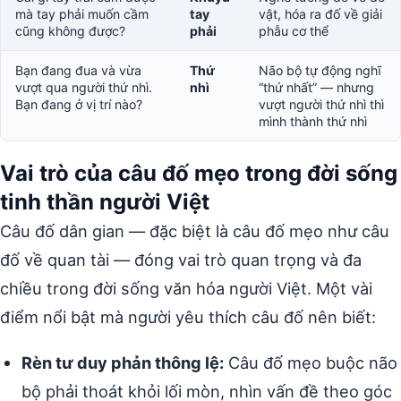
mà tay phải muốn cầm
tay
vật, hóa ra đố về giải
cũng không được?
phải
phẫu cơ thể
Bạn đang đua và vừa
Thứ
Não bộ tự động nghĩ
vượt qua người thứ nhì.
nhì
“thứ nhất” — nhưng
Bạn đang ở vị trí nào?
vượt người thứ nhì thì
mình thành thứ nhì
Vai trò của câu đố mẹo trong đời sống
tinh thần người Việt
Câu đố dân gian — đặc biệt là câu đố mẹo như câu
đố về quan tài — đóng vai trò quan trọng và đa
chiều trong đời sống văn hóa người Việt. Một vài
điểm nổi bật mà người yêu thích câu đố nên biết:
Rèn tư duy phản thông lệ:
Câu đố mẹo buộc não
bộ phải thoát khỏi lối mòn, nhìn vấn đề theo góc