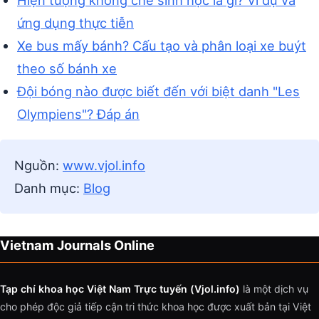
Hiện tượng khống chế sinh học là gì? Ví dụ và
ứng dụng thực tiễn
Xe bus mấy bánh? Cấu tạo và phân loại xe buýt
theo số bánh xe
Đội bóng nào được biết đến với biệt danh "Les
Olympiens"? Đáp án
Nguồn:
www.vjol.info
Danh mục:
Blog
Vietnam Journals Online
Tạp chí khoa học Việt Nam Trực tuyến (Vjol.info)
là một dịch vụ
cho phép độc giả tiếp cận tri thức khoa học được xuất bản tại Việt