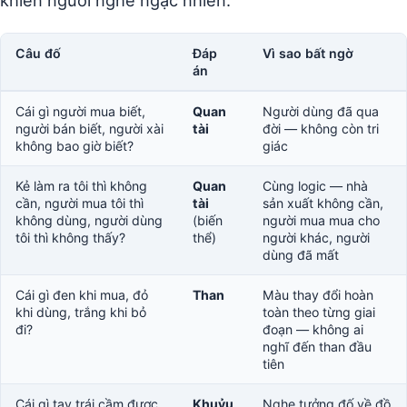
khiến người nghe ngạc nhiên:
Câu đố
Đáp
Vì sao bất ngờ
án
Cái gì người mua biết,
Quan
Người dùng đã qua
người bán biết, người xài
tài
đời — không còn tri
không bao giờ biết?
giác
Kẻ làm ra tôi thì không
Quan
Cùng logic — nhà
cần, người mua tôi thì
tài
sản xuất không cần,
không dùng, người dùng
(biến
người mua mua cho
tôi thì không thấy?
thể)
người khác, người
dùng đã mất
Cái gì đen khi mua, đỏ
Than
Màu thay đổi hoàn
khi dùng, trắng khi bỏ
toàn theo từng giai
đi?
đoạn — không ai
nghĩ đến than đầu
tiên
Cái gì tay trái cầm được
Khuỷu
Nghe tưởng đố về đồ