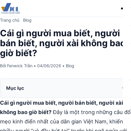
Me
Trang chủ
Blog
Cái gì người mua biết, người
bán biết, người xài không bao
giờ biết?
Bởi
Fenwick Trần
•
04/06/2026
•
Blog
Mục lục
Cái gì người mua biết, người bán biết, người xài
không bao giờ biết?
Đây là một trong những câu đố
mẹo kinh điển nhất của dân gian Việt Nam, khiến
nhiều người “vò đầu bứt tai” trước khi ngã ngửa với