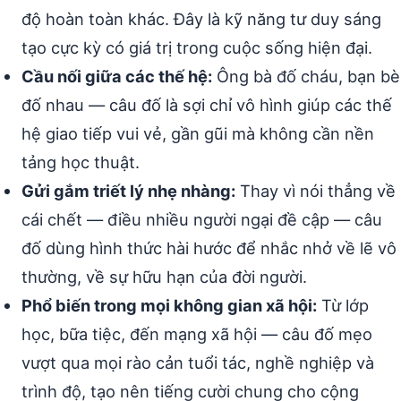
độ hoàn toàn khác. Đây là kỹ năng tư duy sáng
tạo cực kỳ có giá trị trong cuộc sống hiện đại.
Cầu nối giữa các thế hệ:
Ông bà đố cháu, bạn bè
đố nhau — câu đố là sợi chỉ vô hình giúp các thế
hệ giao tiếp vui vẻ, gần gũi mà không cần nền
tảng học thuật.
Gửi gắm triết lý nhẹ nhàng:
Thay vì nói thẳng về
cái chết — điều nhiều người ngại đề cập — câu
đố dùng hình thức hài hước để nhắc nhở về lẽ vô
thường, về sự hữu hạn của đời người.
Phổ biến trong mọi không gian xã hội:
Từ lớp
học, bữa tiệc, đến mạng xã hội — câu đố mẹo
vượt qua mọi rào cản tuổi tác, nghề nghiệp và
trình độ, tạo nên tiếng cười chung cho cộng