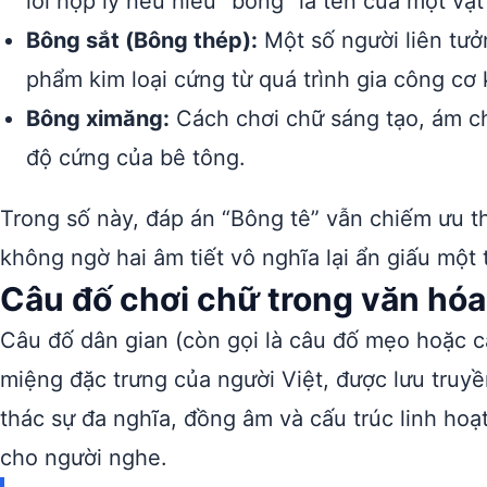
lời hợp lý nếu hiểu “bông” là tên của một vật
Bông sắt (Bông thép):
Một số người liên tưở
phẩm kim loại cứng từ quá trình gia công cơ 
Bông ximăng:
Cách chơi chữ sáng tạo, ám c
độ cứng của bê tông.
Trong số này, đáp án “Bông tê” vẫn chiếm ưu t
không ngờ hai âm tiết vô nghĩa lại ẩn giấu một
Câu đố chơi chữ trong văn hóa
Câu đố dân gian (còn gọi là câu đố mẹo hoặc câ
miệng đặc trưng của người Việt, được lưu truyề
thác sự đa nghĩa, đồng âm và cấu trúc linh hoạt
cho người nghe.