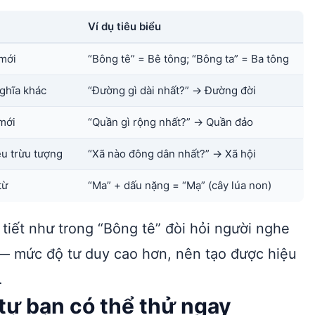
Ví dụ tiêu biểu
 mới
“Bông tê” = Bê tông; “Bông ta” = Ba tông
ghĩa khác
“Đường gì dài nhất?” → Đường đời
 mới
“Quần gì rộng nhất?” → Quần đảo
ều trừu tượng
“Xã nào đông dân nhất?” → Xã hội
từ
“Ma” + dấu nặng = “Mạ” (cây lúa non)
 tiết như trong “Bông tê” đòi hỏi người nghe
 — mức độ tư duy cao hơn, nên tạo được hiệu
.
tự bạn có thể thử ngay