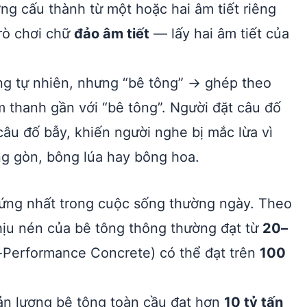
ờng cấu thành từ một hoặc hai âm tiết riêng
trò chơi chữ
đảo âm tiết
— lấy hai âm tiết của
ng tự nhiên, nhưng “bê tông” → ghép theo
m thanh gần với “bê tông”. Người đặt câu đố
câu đố bẫy, khiến người nghe bị mắc lừa vì
ng gòn, bông lúa hay bông hoa.
cứng nhất trong cuộc sống thường ngày. Theo
ịu nén của bê tông thông thường đạt từ
20–
h-Performance Concrete) có thể đạt trên
100
ản lượng bê tông toàn cầu đạt hơn
10 tỷ tấn