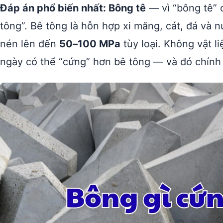
Đáp án phổ biến nhất: Bông tê
— vì “bông tê” c
tông”. Bê tông là hỗn hợp xi măng, cát, đá và 
nén lên đến
50–100 MPa
tùy loại. Không vật l
ngày có thể “cứng” hơn bê tông — và đó chính 