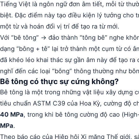
Tiếng Việt là ngôn ngữ đơn âm tiết, mỗi từ thư
biệt. Đặc điểm này tạo điều kiện lý tưởng cho 
một từ và hoán đổi vị trí để tạo ra từ mới.
Với “bê tông” → đảo thành “tông bê” nghe khô
dạng “bông + tê” lại trở thành một cụm từ có â
đã khéo léo khai thác sự gần âm này để tạo ra 
nghĩ đến các loại “bông” thông thường như bô
Bê tông có thực sự cứng không?
Bê tông là một trong những vật liệu xây dựng 
tiêu chuẩn ASTM C39 của Hoa Kỳ, cường độ ch
40 MPa
, trong khi bê tông cường độ cao (Hig
MPa
.
Theo báo cáo của Hiệp hội Xi măng Thế giới, s