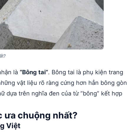
ất?
nhận là
“Bông tai”
. Bông tai là phụ kiện trang
 những vật liệu rõ ràng cứng hơn hẳn bông gòn
hữ dựa trên nghĩa đen của từ “bông” kết hợp
ợc ưa chuộng nhất?
g Việt