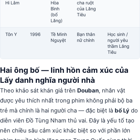
Hi Lâm
Hòa
cha ruột
Bình
của Lăng
(bố
Tiêu
Lăng)
Tôn Y
1996
Tề Minh
Bạn thân
Học sinh /
Nguyệt
nữ chính
người yêu
thầm Lăng
Tiêu
Hai ông bố — linh hồn cảm xúc của
Lấy danh nghĩa người nhà
Theo khảo sát khán giả trên
Douban
, nhân vật
được yêu thích nhất trong phim không phải bộ ba
trẻ mà chính là hai người cha — đặc biệt là
bố Lý
do
diễn viên Đồ Tùng Nham thủ vai. Đây là yếu tố tạo
nên chiều sâu cảm xúc khác biệt so với phần lớn