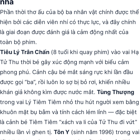
nhà
Phần thời thơ ấu của bộ ba nhân vật chính được thể
hiện bởi các diễn viên nhí có thực lực, và đây chính
là giai đoạn được đánh giá là cảm động nhất của
toàn bộ phim.
Tiêu Lý Trân Chấn
(8 tuổi khi quay phim) vào vai Hạ
Tử Thu thời bé gây xúc động mạnh với biểu cảm
phong phú. Cảnh cậu bé mắt sáng rực khi lần đầu
được gọi “ba”, rồi luôn lo sợ bị bỏ rơi, khiến nhiều
khán giả không kìm được nước mắt.
Tùng Thượng
trong vai Lý Tiêm Tiêm nhỏ thu hút người xem bằng
khuôn mặt bụ bẫm và tính cách lém lỉnh — đặc biệt
là cảnh bé Tiêm Tiêm “xách va li của Tử Thu đi vứt”
nhiều lần vì ghen tị.
Tôn Y
(sinh năm 1996) trong vai