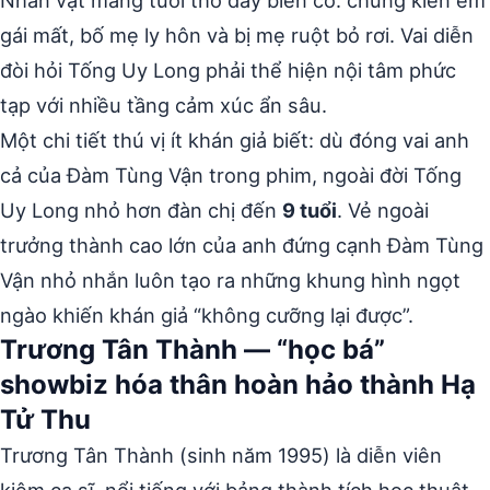
Nhân vật mang tuổi thơ đầy biến cố: chứng kiến em
gái mất, bố mẹ ly hôn và bị mẹ ruột bỏ rơi. Vai diễn
đòi hỏi Tống Uy Long phải thể hiện nội tâm phức
tạp với nhiều tầng cảm xúc ẩn sâu.
Một chi tiết thú vị ít khán giả biết: dù đóng vai anh
cả của Đàm Tùng Vận trong phim, ngoài đời Tống
Uy Long nhỏ hơn đàn chị đến
9 tuổi
. Vẻ ngoài
trưởng thành cao lớn của anh đứng cạnh Đàm Tùng
Vận nhỏ nhắn luôn tạo ra những khung hình ngọt
ngào khiến khán giả “không cưỡng lại được”.
Trương Tân Thành — “học bá”
showbiz hóa thân hoàn hảo thành Hạ
Tử Thu
Trương Tân Thành (sinh năm 1995) là diễn viên