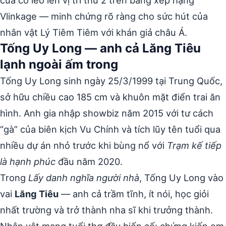
của cô leo lên vị trí thứ 2 trên bảng xếp hạng
Vlinkage — minh chứng rõ ràng cho sức hút của
nhân vật Lý Tiêm Tiêm với khán giả châu Á.
Tống Uy Long — anh cả Lăng Tiêu
lạnh ngoài ấm trong
Tống Uy Long sinh ngày 25/3/1999 tại Trung Quốc,
sở hữu chiều cao 185 cm và khuôn mặt điển trai ăn
hình. Anh gia nhập showbiz năm 2015 với tư cách
“gà” của biên kịch Vu Chính và tích lũy tên tuổi qua
nhiều dự án nhỏ trước khi bùng nổ với
Trạm kế tiếp
là hạnh phúc
đầu năm 2020.
Trong
Lấy danh nghĩa người nhà
, Tống Uy Long vào
vai
Lăng Tiêu
— anh cả trầm tĩnh, ít nói, học giỏi
nhất trường và trở thành nha sĩ khi trưởng thành.