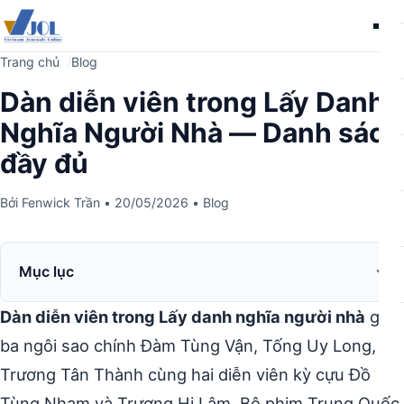
Me
Trang chủ
Blog
Dàn diễn viên trong Lấy Danh
Nghĩa Người Nhà — Danh sách
đầy đủ
Bởi
Fenwick Trần
•
20/05/2026
•
Blog
Mục lục
Dàn diễn viên trong Lấy danh nghĩa người nhà
gồm
ba ngôi sao chính Đàm Tùng Vận, Tống Uy Long,
Trương Tân Thành cùng hai diễn viên kỳ cựu Đồ
Tùng Nham và Trương Hi Lâm. Bộ phim Trung Quốc