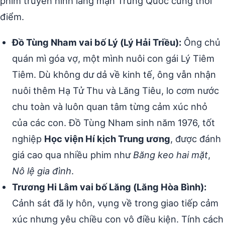
phim truyền hình lãng mạn Trung Quốc cùng thời
điểm.
Đồ Tùng Nham vai bố Lý (Lý Hải Triều):
Ông chủ
quán mì góa vợ, một mình nuôi con gái Lý Tiêm
Tiêm. Dù không dư dả về kinh tế, ông vẫn nhận
nuôi thêm Hạ Tử Thu và Lăng Tiêu, lo cơm nước
chu toàn và luôn quan tâm từng cảm xúc nhỏ
của các con. Đồ Tùng Nham sinh năm 1976, tốt
nghiệp
Học viện Hí kịch Trung ương
, được đánh
giá cao qua nhiều phim như
Băng keo hai mặt
,
Nô lệ gia đình
.
Trương Hi Lâm vai bố Lăng (Lăng Hòa Bình):
Cảnh sát đã ly hôn, vụng về trong giao tiếp cảm
xúc nhưng yêu chiều con vô điều kiện. Tính cách