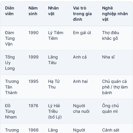
Diễn
Năm
Nhân
Vai trò
Nghề
viên
sinh
vật
trong gia
nghiệp nhân
đình
vật
Đàm
1990
Lý Tiêm
Em gái út
Thợ điêu
Tùng
Tiêm
khắc gỗ
Vận
Tống
1999
Lăng
Anh cả
Nha sĩ
Uy
Tiêu
Long
Trương
1995
Hạ Tử
Anh hai
Chủ quán cà
Tân
Thu
phê / thợ làm
Thành
bánh
Đồ
1976
Lý Hải
Người
Ông chủ
Tùng
Triều
cha nuôi
quán mì
Nham
(bố Lý)
Trương
1966
Lăng
Người
Cảnh sát