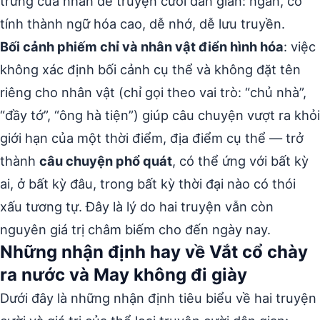
trưng của nhan đề truyện cười dân gian: ngắn, có
tính thành ngữ hóa cao, dễ nhớ, dễ lưu truyền.
Bối cảnh phiếm chỉ và nhân vật điển hình hóa
: việc
không xác định bối cảnh cụ thể và không đặt tên
riêng cho nhân vật (chỉ gọi theo vai trò: “chủ nhà”,
“đầy tớ”, “ông hà tiện”) giúp câu chuyện vượt ra khỏi
giới hạn của một thời điểm, địa điểm cụ thể — trở
thành
câu chuyện phổ quát
, có thể ứng với bất kỳ
ai, ở bất kỳ đâu, trong bất kỳ thời đại nào có thói
xấu tương tự. Đây là lý do hai truyện vẫn còn
nguyên giá trị châm biếm cho đến ngày nay.
Những nhận định hay về Vắt cổ chày
ra nước và May không đi giày
Dưới đây là những nhận định tiêu biểu về hai truyện