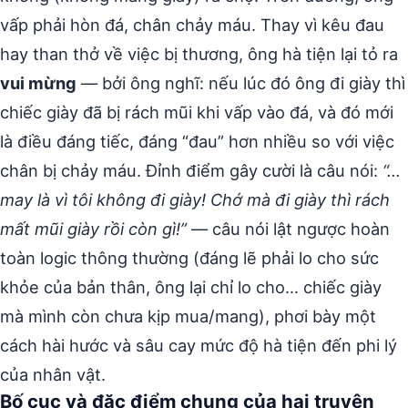
vấp phải hòn đá, chân chảy máu. Thay vì kêu đau
hay than thở về việc bị thương, ông hà tiện lại tỏ ra
vui mừng
— bởi ông nghĩ: nếu lúc đó ông đi giày thì
chiếc giày đã bị rách mũi khi vấp vào đá, và đó mới
là điều đáng tiếc, đáng “đau” hơn nhiều so với việc
chân bị chảy máu. Đỉnh điểm gây cười là câu nói:
“…
may là vì tôi không đi giày! Chớ mà đi giày thì rách
mất mũi giày rồi còn gì!”
— câu nói lật ngược hoàn
toàn logic thông thường (đáng lẽ phải lo cho sức
khỏe của bản thân, ông lại chỉ lo cho… chiếc giày
mà mình còn chưa kịp mua/mang), phơi bày một
cách hài hước và sâu cay mức độ hà tiện đến phi lý
của nhân vật.
Bố cục và đặc điểm chung của hai truyện