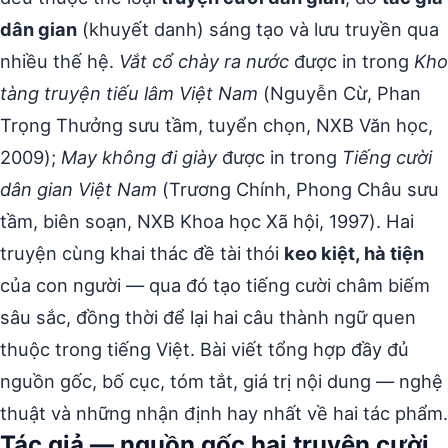
dân gian
(khuyết danh) sáng tạo và lưu truyền qua
nhiều thế hệ.
Vắt cổ chày ra nước
được in trong
Kho
tàng truyện tiếu lâm Việt Nam
(Nguyễn Cừ, Phan
Trọng Thưởng sưu tầm, tuyển chọn, NXB Văn học,
2009);
May không đi giày
được in trong
Tiếng cười
dân gian Việt Nam
(Trương Chính, Phong Châu sưu
tầm, biên soạn, NXB Khoa học Xã hội, 1997). Hai
truyện cùng khai thác đề tài thói
keo kiệt, hà tiện
của con người — qua đó tạo tiếng cười châm biếm
sâu sắc, đồng thời để lại hai câu thành ngữ quen
thuộc trong tiếng Việt. Bài viết tổng hợp đầy đủ
nguồn gốc, bố cục, tóm tắt, giá trị nội dung — nghệ
thuật và những nhận định hay nhất về hai tác phẩm.
Tác giả — nguồn gốc hai truyện cười