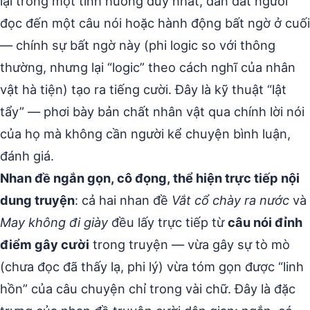
lại trong một tình huống duy nhất, dẫn dắt người
đọc đến một câu nói hoặc hành động bất ngờ ở cuối
— chính sự bất ngờ này (phi logic so với thông
thường, nhưng lại “logic” theo cách nghĩ của nhân
vật hà tiện) tạo ra tiếng cười. Đây là kỹ thuật “lật
tẩy” — phơi bày bản chất nhân vật qua chính lời nói
của họ mà không cần người kể chuyện bình luận,
đánh giá.
Nhan đề ngắn gọn, cô đọng, thể hiện trực tiếp nội
dung truyện
: cả hai nhan đề
Vắt cổ chày ra nước
và
May không đi giày
đều lấy trực tiếp từ
câu nói đỉnh
điểm gây cười
trong truyện — vừa gây sự tò mò
(chưa đọc đã thấy lạ, phi lý) vừa tóm gọn được “linh
hồn” của câu chuyện chỉ trong vài chữ. Đây là đặc