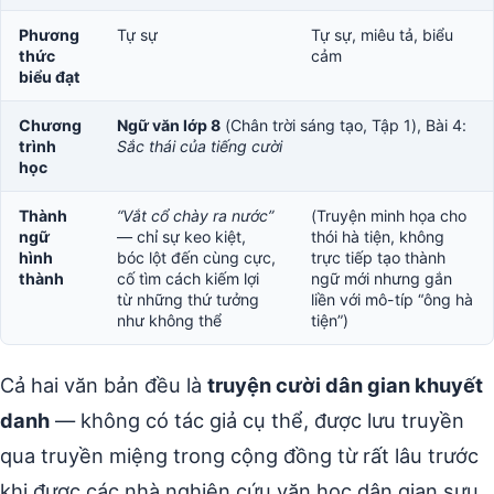
Phương
Tự sự
Tự sự, miêu tả, biểu
thức
cảm
biểu đạt
Chương
Ngữ văn lớp 8
(Chân trời sáng tạo, Tập 1), Bài 4:
trình
Sắc thái của tiếng cười
học
Thành
“Vắt cổ chày ra nước”
(Truyện minh họa cho
ngữ
— chỉ sự keo kiệt,
thói hà tiện, không
hình
bóc lột đến cùng cực,
trực tiếp tạo thành
thành
cố tìm cách kiếm lợi
ngữ mới nhưng gắn
từ những thứ tưởng
liền với mô-típ “ông hà
như không thể
tiện”)
Cả hai văn bản đều là
truyện cười dân gian khuyết
danh
— không có tác giả cụ thể, được lưu truyền
qua truyền miệng trong cộng đồng từ rất lâu trước
khi được các nhà nghiên cứu văn học dân gian sưu