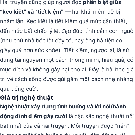
Hai truyện cũng giúp người đọc
phân biệt giữa
“keo kiệt” và “tiết kiệm”
— hai khái niệm dễ bị
nhầm lẫn. Keo kiệt là tiết kiệm quá mức cần thiết,
đến mức bất chấp lý lẽ, đạo đức, tình cảm con người
(như chủ nhà bóc lột đầy tớ, hay ông hà tiện coi
giày quý hơn sức khỏe). Tiết kiệm, ngược lại, là sử
dụng tài nguyên một cách thông minh, hiệu quả, có
mục đích và không gây hại cho ai. Đây là bài học giá
trị về cách sống được gửi gắm một cách nhẹ nhàng
qua tiếng cười.
Giá trị nghệ thuật
Nghệ thuật xây dựng tình huống và lời nói/hành
động đỉnh điểm gây cười
là đặc sắc nghệ thuật nổi
bật nhất của cả hai truyện. Mỗi truyện được “nén”