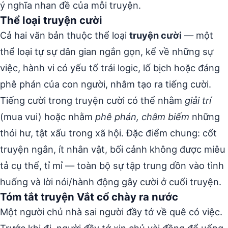
ý nghĩa nhan đề của mỗi truyện.
Thể loại truyện cười
Cả hai văn bản thuộc thể loại
truyện cười
— một
thể loại tự sự dân gian ngắn gọn, kể về những sự
việc, hành vi có yếu tố trái logic, lố bịch hoặc đáng
phê phán của con người, nhằm tạo ra tiếng cười.
Tiếng cười trong truyện cười có thể nhằm
giải trí
(mua vui) hoặc nhằm
phê phán, châm biếm
những
thói hư, tật xấu trong xã hội. Đặc điểm chung: cốt
truyện ngắn, ít nhân vật, bối cảnh không được miêu
tả cụ thể, tỉ mỉ — toàn bộ sự tập trung dồn vào tình
huống và lời nói/hành động gây cười ở cuối truyện.
Tóm tắt truyện Vắt cổ chày ra nước
Một người chủ nhà sai người đầy tớ về quê có việc.
Trước khi đi, người đầy tớ xin chủ vài đồng để uống