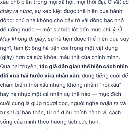
xấu phổ biến trong mọi xã hội, mọi thời đại. Ở
Vắt cổ
chày ra nước
, sự keo kiệt được thể hiện qua hành
động: chủ nhà không cho đầy tớ vài đồng bạc nhỏ
để uống nước — một sự bóc lột đến mức phi lý. Ở
May không đi giày
, sự hà tiện được thể hiện qua suy
nghĩ, tâm lý: ông hà tiện coi trọng một vật dụng
(giày) hơn cả sức khỏe, máu thịt của chính mình.
Qua hai truyện,
tác giả dân gian thể hiện cách nhìn
đời vừa hài hước vừa nhân văn
: dùng tiếng cười để
châm biếm thói xấu nhưng không nhằm “nói xấu”
hay hạ nhục một cá nhân cụ thể nào — mục đích
cuối cùng là giúp người đọc, người nghe
nhận ra
và
tự soi lại
bản thân, từ đó điều chỉnh hành vi, cách
sống của mình theo hướng tích cực hơn.