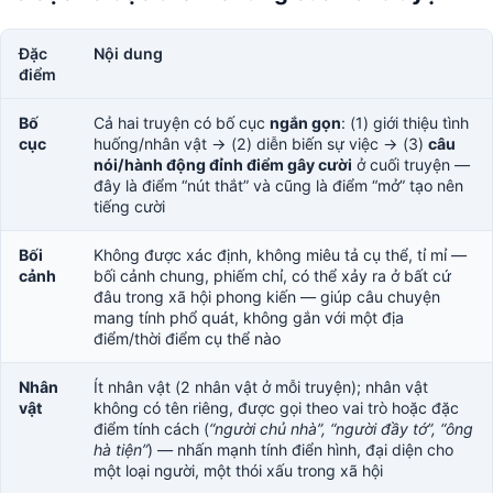
Đặc
Nội dung
điểm
Bố
Cả hai truyện có bố cục
ngắn gọn
: (1) giới thiệu tình
cục
huống/nhân vật → (2) diễn biến sự việc → (3)
câu
nói/hành động đỉnh điểm gây cười
ở cuối truyện —
đây là điểm “nút thắt” và cũng là điểm “mở” tạo nên
tiếng cười
Bối
Không được xác định, không miêu tả cụ thể, tỉ mỉ —
cảnh
bối cảnh chung, phiếm chỉ, có thể xảy ra ở bất cứ
đâu trong xã hội phong kiến — giúp câu chuyện
mang tính phổ quát, không gắn với một địa
điểm/thời điểm cụ thể nào
Nhân
Ít nhân vật (2 nhân vật ở mỗi truyện); nhân vật
vật
không có tên riêng, được gọi theo vai trò hoặc đặc
điểm tính cách (
“người chủ nhà”, “người đầy tớ”, “ông
hà tiện”
) — nhấn mạnh tính điển hình, đại diện cho
một loại người, một thói xấu trong xã hội