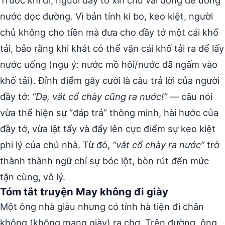
nước dọc đường. Vì bản tính ki bo, keo kiệt, người
chủ không cho tiền mà đưa cho đầy tớ một cái khố
tải, bảo rằng khi khát có thể vặn cái khố tải ra để lấy
nước uống (ngụ ý: nước mồ hôi/nước đã ngấm vào
khố tải). Đỉnh điểm gây cười là câu trả lời của người
đầy tớ:
“Dạ, vắt cổ chày cũng ra nước!”
— câu nói
vừa thể hiện sự “đáp trả” thông minh, hài hước của
đầy tớ, vừa lật tẩy và đẩy lên cực điểm sự keo kiệt
phi lý của chủ nhà. Từ đó,
“vắt cổ chày ra nước”
trở
thành thành ngữ chỉ sự bóc lột, bòn rút đến mức
tận cùng, vô lý.
Tóm tắt truyện May không đi giày
Một ông nhà giàu nhưng có tính hà tiện đi chân
không (không mang giày) ra chợ. Trên đường, ông