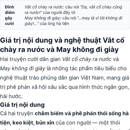
Đỉnh
Vắt cổ chày ra nước
: câu nói
“Dạ, vắt cổ chày cũng
điểm
ra nước!”
của người đầy tớ
gây
May không đi giày
: câu nói
“…may là vì tôi không đi
cười
giày!…”
của ông hà tiện
Giá trị nội dung và nghệ thuật Vắt cổ
chày ra nước và May không đi giày
Hai truyện cười dân gian
Vắt cổ chày ra nước
và
May không đi giày
là những tác phẩm tiêu biểu cho
nghệ thuật trào phúng dân gian Việt Nam, mang giá
trị phê phán xã hội sâu sắc qua hình thức ngắn gọn,
hài hước.
Giá trị nội dung
Cả hai truyện
châm biếm và phê phán thói sống hà
tiện, keo kiệt, bủn xỉn
của con người — một thói