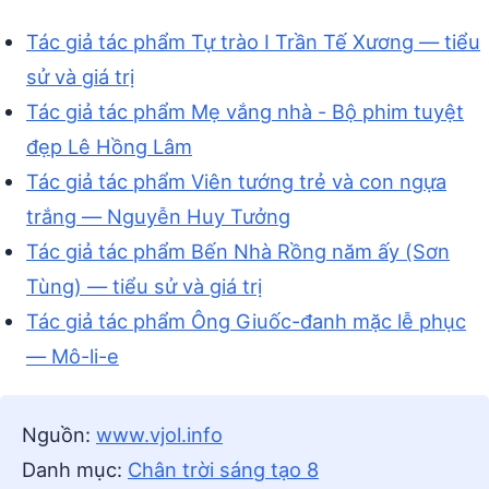
Tác giả tác phẩm Tự trào I Trần Tế Xương — tiểu
sử và giá trị
Tác giả tác phẩm Mẹ vắng nhà - Bộ phim tuyệt
đẹp Lê Hồng Lâm
Tác giả tác phẩm Viên tướng trẻ và con ngựa
trắng — Nguyễn Huy Tưởng
Tác giả tác phẩm Bến Nhà Rồng năm ấy (Sơn
Tùng) — tiểu sử và giá trị
Tác giả tác phẩm Ông Giuốc-đanh mặc lễ phục
— Mô-li-e
Nguồn:
www.vjol.info
Danh mục:
Chân trời sáng tạo 8