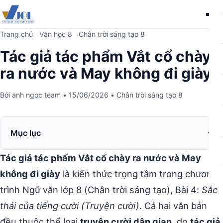
Me
Trang chủ
Văn học 8
Chân trời sáng tạo 8
Tác giả tác phẩm Vắt cổ chày
ra nước và May không đi giày
Bởi
anh ngoc team
•
15/06/2026
•
Chân trời sáng tạo 8
Mục lục
Tác giả tác phẩm Vắt cổ chày ra nước và May
không đi giày
là kiến thức trọng tâm trong chương
trình Ngữ văn lớp 8 (Chân trời sáng tạo), Bài 4:
Sắc
thái của tiếng cười (Truyện cười)
. Cả hai văn bản
đều thuộc thể loại
truyện cười dân gian
, do
tác giả