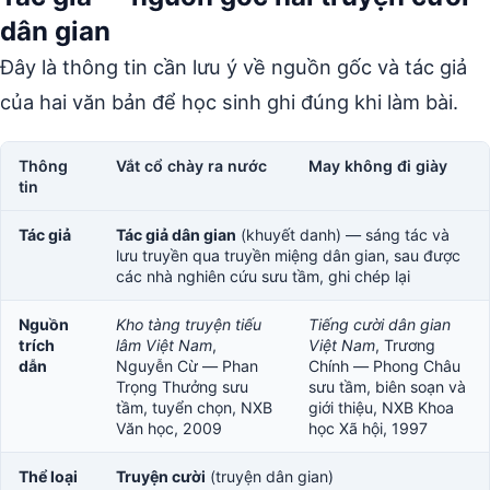
dân gian
Đây là thông tin cần lưu ý về nguồn gốc và tác giả
của hai văn bản để học sinh ghi đúng khi làm bài.
Thông
Vắt cổ chày ra nước
May không đi giày
tin
Tác giả
Tác giả dân gian
(khuyết danh) — sáng tác và
lưu truyền qua truyền miệng dân gian, sau được
các nhà nghiên cứu sưu tầm, ghi chép lại
Nguồn
Kho tàng truyện tiếu
Tiếng cười dân gian
trích
lâm Việt Nam
,
Việt Nam
, Trương
dẫn
Nguyễn Cừ — Phan
Chính — Phong Châu
Trọng Thưởng sưu
sưu tầm, biên soạn và
tầm, tuyển chọn, NXB
giới thiệu, NXB Khoa
Văn học, 2009
học Xã hội, 1997
Thể loại
Truyện cười
(truyện dân gian)