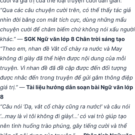
cười và giá trị của thể loại truyện cười dân gian:
“Qua các câu chuyện cười trên, có thể thấy tác giả
nhìn đời bằng con mắt tích cực, dùng những mẩu
chuyện cười để châm biếm chứ không nói xấu người
khác.”
—
SGK Ngữ văn lớp 8 Chân trời sáng tạo
“Theo em, nhan đề Vắt cổ chày ra nước và May
không đi giày đã thể hiện được nội dung của mỗi
truyện. Vì nhan đề đã đề cập được đến đối tượng
được nhắc đến trong truyện để gửi gắm thông điệp
giá trị.”
—
Tài liệu hướng dẫn soạn bài Ngữ văn lớp
8
“Câu nói ‘Dạ, vắt cổ chày cũng ra nước!’ và câu nói
‘…may là vì tôi không đi giày!…’ có vai trò giúp tạo
nên tình huống trào phúng, gây tiếng cười và thể