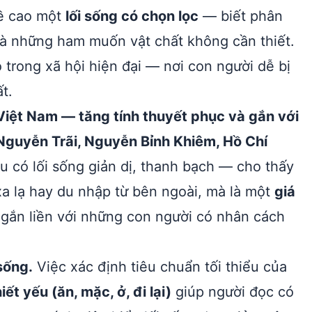
đề cao một
lối sống có chọn lọc
— biết phân
) và những ham muốn vật chất không cần thiết.
 trong xã hội hiện đại — nơi con người dễ bị
t.
Việt Nam — tăng tính thuyết phục và gắn với
Nguyễn Trãi, Nguyễn Bỉnh Khiêm, Hồ Chí
u có lối sống giản dị, thanh bạch — cho thấy
xa lạ hay du nhập từ bên ngoài, mà là một
giá
 gắn liền với những con người có nhân cách
sống.
Việc xác định tiêu chuẩn tối thiểu của
t yếu (ăn, mặc, ở, đi lại)
giúp người đọc có