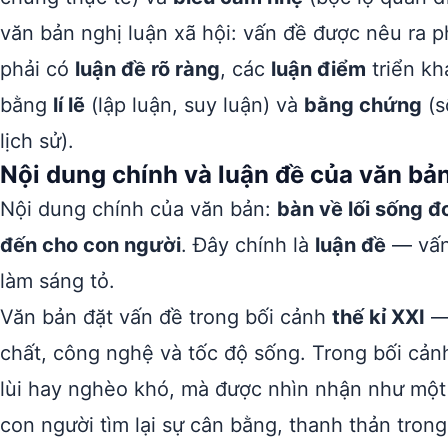
văn bản nghị luận xã hội: vấn đề được nêu ra 
phải có
luận đề rõ ràng
, các
luận điểm
triển kh
bằng
lí lẽ
(lập luận, suy luận) và
bằng chứng
(s
lịch sử).
Nội dung chính và luận đề của văn bả
Nội dung chính của văn bản:
bàn về lối sống đ
đến cho con người
. Đây chính là
luận đề
— vấn 
làm sáng tỏ.
Văn bản đặt vấn đề trong bối cảnh
thế kỉ XXI
— 
chất, công nghệ và tốc độ sống. Trong bối cản
lùi hay nghèo khó, mà được nhìn nhận như mộ
con người tìm lại sự cân bằng, thanh thản tron