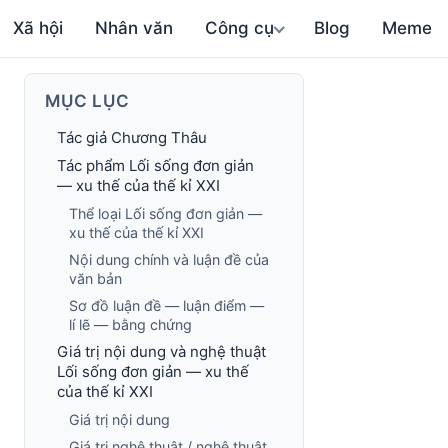
Xã hội
Nhân văn
Công cụ
Blog
Meme
MỤC LỤC
Tác giả Chương Thâu
Tác phẩm Lối sống đơn giản
— xu thế của thế kỉ XXI
Thể loại Lối sống đơn giản —
xu thế của thế kỉ XXI
Nội dung chính và luận đề của
văn bản
Sơ đồ luận đề — luận điểm —
lí lẽ — bằng chứng
Giá trị nội dung và nghệ thuật
Lối sống đơn giản — xu thế
của thế kỉ XXI
Giá trị nội dung
Giá trị nghệ thuật / nghệ thuật