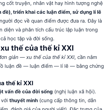
g cốt truyện, nhân vật hay hình tượng nghệ
 đề), triển khai các luận điểm, sử dụng lí lẽ
người đọc về quan điểm được đưa ra. Đây là
 diện và phân tích cấu trúc lập luận trong
cả học tập và đời sống.
xu thế của thế kỉ XXI
đơn giản — xu thế của thế kỉ XXI
, cần nắm
 đồ luận đề — luận điểm — lí lẽ — bằng chứng
a thế kỉ XXI
ột vấn đề của đời sống
(nghị luận xã hội).
 với
thuyết minh
(cung cấp thông tin, dẫn
iểm, đánh giá của người viết). Đặc trưng của