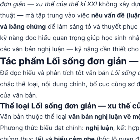
đơn giản — xu thế của thế kỉ XXI
không xây dựn
thuật — mà tập trung vào việc
nêu vấn đề (luận
và bằng chứng
để làm sáng tỏ và thuyết phục 
kỹ năng đọc hiểu quan trọng giúp học sinh nhận
các văn bản nghị luận — kỹ năng cần thiết cho 
Tác phẩm Lối sống đơn giản — 
Để đọc hiểu và phân tích tốt văn bản
Lối sống 
chắc thể loại, nội dung chính, bố cục cùng sơ
của văn bản.
Thể loại Lối sống đơn giản — xu thế củ
Văn bản thuộc thể loại
văn bản nghị luận về m
Phương thức biểu đạt chính:
nghị luận
, kết hợp
chứng thực tế) và
biểu cảm nhẹ
(bộc lộ quan đ