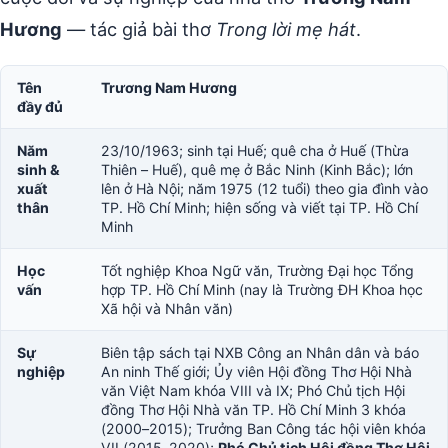
Hương
— tác giả bài thơ
Trong lời mẹ hát
.
Tên
Trương Nam Hương
đầy đủ
Năm
23/10/1963; sinh tại Huế; quê cha ở Huế (Thừa
sinh &
Thiên – Huế), quê mẹ ở Bắc Ninh (Kinh Bắc); lớn
xuất
lên ở Hà Nội; năm 1975 (12 tuổi) theo gia đình vào
thân
TP. Hồ Chí Minh; hiện sống và viết tại TP. Hồ Chí
Minh
Học
Tốt nghiệp Khoa Ngữ văn, Trường Đại học Tổng
vấn
hợp TP. Hồ Chí Minh (nay là Trường ĐH Khoa học
Xã hội và Nhân văn)
Sự
Biên tập sách tại NXB Công an Nhân dân và báo
nghiệp
An ninh Thế giới; Ủy viên Hội đồng Thơ Hội Nhà
văn Việt Nam khóa VIII và IX; Phó Chủ tịch Hội
đồng Thơ Hội Nhà văn TP. Hồ Chí Minh 3 khóa
(2000–2015); Trưởng Ban Công tác hội viên khóa
VII (2015–2020);
Phó Chủ tịch Hội đồng Thơ Hội