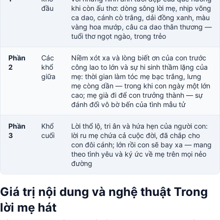
đầu
khi còn ấu thơ: dòng sông lời mẹ, nhịp võng
ca dao, cánh cò trắng, dải đồng xanh, màu
vàng hoa mướp, câu ca dao thân thương —
tuổi thơ ngọt ngào, trong trẻo
Phần
Các
Niềm xót xa và lòng biết ơn của con trước
2
khổ
công lao to lớn và sự hi sinh thầm lặng của
giữa
mẹ: thời gian làm tóc mẹ bạc trắng, lưng
mẹ còng dần — trong khi con ngày một lớn
cao; mẹ già đi để con trưởng thành — sự
đánh đổi vô bờ bến của tình mẫu tử
Phần
Khổ
Lời thổ lộ, tri ân và hứa hẹn của người con:
3
cuối
lời ru mẹ chứa cả cuộc đời, đã chắp cho
con đôi cánh; lớn rồi con sẽ bay xa — mang
theo tình yêu và ký ức về mẹ trên mọi nẻo
đường
Giá trị nội dung và nghệ thuật Trong
lời mẹ hát