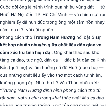
Cuộc đời ông là hành trình qua nhiều vùng đất — từ
Huế, Hà Nội đến TP. Hồ Chí Minh — và chính sự trải
nghiệm ấy đã hun đúc trong ông một tâm hồn nhạy
cảm, da diết với cội nguồn.
Phong cách thơ
Trương Nam Hương
nổi bật ở
sự
kết hợp nhuần nhuyễn giữa chất liệu dân gian và
cảm xúc trữ tình hiện đại
. Ông khai thác sâu kho
tàng ca dao, tục ngữ, dân ca — đặc biệt dân ca Kinh
Bắc (quê mẹ) và âm hưởng cố đô Huế (quê cha) —
đưa những chất liệu ấy vào thơ một cách tự nhiên,
không gượng ép. Nhà thơ Lê Văn Thảo nhận xét:
“Trương Nam Hương định hình phong cách thơ từ
rất sớm, với sự chú trọng khai thác chất liệu ca dao
và văn hóa truyền thống. Thơ của ông mang nét dịu