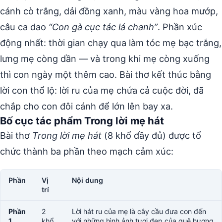
cánh cò trắng, dải đồng xanh, màu vàng hoa mướp,
câu ca dao
“Con gà cục tác lá chanh”
. Phần xúc
động nhất: thời gian chạy qua làm tóc mẹ bạc trắng,
lưng mẹ còng dần — và trong khi mẹ còng xuống
thì con ngày một thêm cao. Bài thơ kết thúc bằng
lời con thổ lộ: lời ru của mẹ chứa cả cuộc đời, đã
chắp cho con đôi cánh để lớn lên bay xa.
Bố cục tác phẩm Trong lời mẹ hát
Bài thơ
Trong lời mẹ hát
(8 khổ đầy đủ) được tổ
chức thành ba phần theo mạch cảm xúc:
Phần
Vị
Nội dung
trí
Phần
2
Lời hát ru của mẹ là cây cầu đưa con đến
1
khổ
với những hình ảnh tươi đẹp của quê hương