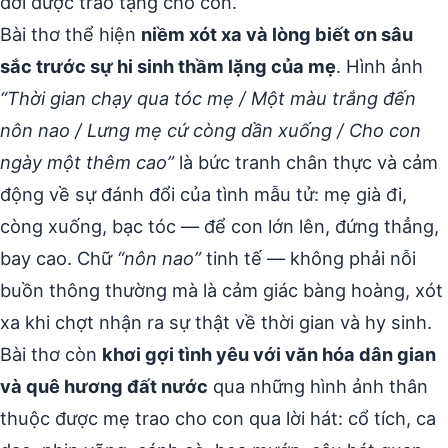
đời được trao tặng cho con.
Bài thơ thể hiện
niềm xót xa và lòng biết ơn sâu
sắc trước sự hi sinh thầm lặng của mẹ
. Hình ảnh
“Thời gian chạy qua tóc mẹ / Một màu trắng đến
nôn nao / Lưng mẹ cứ còng dần xuống / Cho con
ngày một thêm cao”
là bức tranh chân thực và cảm
động về sự đánh đổi của tình mẫu tử: mẹ già đi,
còng xuống, bạc tóc — để con lớn lên, đứng thẳng,
bay cao. Chữ
“nôn nao”
tinh tế — không phải nỗi
buồn thông thường mà là cảm giác bàng hoàng, xót
xa khi chợt nhận ra sự thật về thời gian và hy sinh.
Bài thơ còn
khơi gợi tình yêu với văn hóa dân gian
và quê hương đất nước
qua những hình ảnh thân
thuộc được mẹ trao cho con qua lời hát: cổ tích, ca