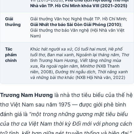
Nhà văn TP. Hồ Chí Minh khóa VIII (2021–2025)
Giải
Giải thưởng Văn học Nghệ thuật TP. Hồ Chí Minh;
thưởng
Giải Nhất thơ báo Sài Gòn Giải Phóng (2010)
;
Giải thưởng thơ báo Văn nghệ (Hội Nhà văn Việt
Nam)
Tác
Khúc hát người xa xứ
,
Cỏ tuổi hai mươi
,
Hè phố
phẩm
tuổi thơ
,
Ban mai xanh
,
Ngoảnh lại tháng năm
,
Thơ
chính
tình Trương Nam Hương
,
Viết tặng những mùa
xưa
,
Ra ngoài ngàn năm
,
Minithơ
(NXB Thanh
niên, 2008),
Đường thi ngẫu dịch
,
Thời nắng xanh
và những bài thơ khác
(NXB Hội Nhà văn, 2022)
Trương Nam Hương
là nhà thơ tiêu biểu của thế hệ
thơ Việt Nam sau năm 1975 — được giới phê bình
đánh giá là
“một trong những gương mặt tiêu biểu
của thơ ca Việt Nam thời kỳ Đổi mới với phong cách
trữ tình, kết hợp giữa nét truyền thống và hiện đại.”