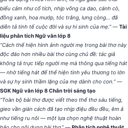
biểu cảm như cổ tích, nhịp võng ca dao, cánh cò,
đồng xanh, hoa mướp, tóc trắng, lưng còng… đã
diễn tả tinh tế cuộc đời và sự hi sinh của mẹ.”
—
Tài
liệu phân tích Ngữ văn lớp 8
“Cách thể hiện hình ảnh người mẹ trong bài thơ này
độc đáo hơn nhiều bài thơ cùng chủ đề: tác giả
không tả trực tiếp người mẹ mà thông qua tiếng hát
— nhờ tiếng hát để thể hiện tình yêu thương to lớn
và sự hy sinh thầm lặng của mẹ dành cho con.”
—
SGK Ngữ văn lớp 8 Chân trời sáng tạo
“Toàn bộ bài thơ được viết theo thể thơ sáu tiếng,
gieo vần gián cách đã tạo nhịp điệu đều đều, êm ả
như tiếng ru nôi — một lựa chọn nghệ thuật hoàn
hảo cho nội dung bài thơ.”
—
Phân tích nghệ thuật