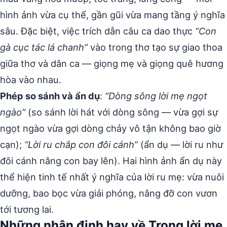
hình ảnh vừa cụ thể, gần gũi vừa mang tầng ý nghĩa
sâu. Đặc biệt, việc trích dẫn câu ca dao thực
“Con
gà cục tác lá chanh”
vào trong thơ tạo sự giao thoa
giữa thơ và dân ca — giọng mẹ và giọng quê hương
hòa vào nhau.
Phép so sánh và ẩn dụ
:
“Dòng sông lời mẹ ngọt
ngào”
(so sánh lời hát với dòng sông — vừa gợi sự
ngọt ngào vừa gợi dòng chảy vô tận không bao giờ
cạn);
“Lời ru chắp con đôi cánh”
(ẩn dụ — lời ru như
đôi cánh nâng con bay lên). Hai hình ảnh ẩn dụ này
thể hiện tinh tế nhất ý nghĩa của lời ru mẹ: vừa nuôi
dưỡng, bao bọc vừa giải phóng, nâng đỡ con vươn
tới tương lai.
Những nhận định hay về Trong lời mẹ