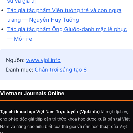
sử và giá trị
Tác giả tác phẩm Viên tướng trẻ và con ngựa
trắng — Nguyễn Huy Tưởng
Tác giả tác phẩm Ông Giuốc-đanh mặc lễ phục
— Mô-li-e
Nguồn:
www.vjol.info
Danh mục:
Chân trời sáng tạo 8
Vietnam Journals Online
Tạp chí khoa học Việt Nam Trực tuyến (Vjol.info)
là một dịch vụ
cho phép độc giả tiếp cận tri thức khoa học được xuất bản tại Việt
Nam và nâng cao hiểu biết của thế giới về nền học thuật của Việt