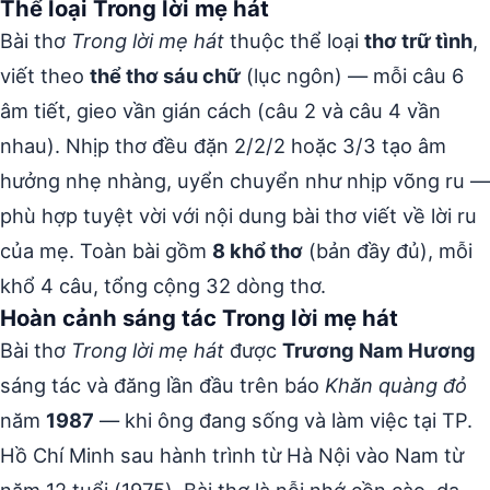
Thể loại Trong lời mẹ hát
Bài thơ
Trong lời mẹ hát
thuộc thể loại
thơ trữ tình
,
viết theo
thể thơ sáu chữ
(lục ngôn) — mỗi câu 6
âm tiết, gieo vần gián cách (câu 2 và câu 4 vần
nhau). Nhịp thơ đều đặn 2/2/2 hoặc 3/3 tạo âm
hưởng nhẹ nhàng, uyển chuyển như nhịp võng ru —
phù hợp tuyệt vời với nội dung bài thơ viết về lời ru
của mẹ. Toàn bài gồm
8 khổ thơ
(bản đầy đủ), mỗi
khổ 4 câu, tổng cộng 32 dòng thơ.
Hoàn cảnh sáng tác Trong lời mẹ hát
Bài thơ
Trong lời mẹ hát
được
Trương Nam Hương
sáng tác và đăng lần đầu trên báo
Khăn quàng đỏ
năm
1987
— khi ông đang sống và làm việc tại TP.
Hồ Chí Minh sau hành trình từ Hà Nội vào Nam từ
năm 12 tuổi (1975). Bài thơ là nỗi nhớ cồn cào, da