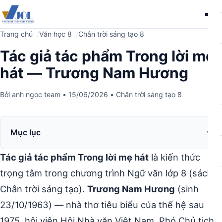
Me
Trang chủ
Văn học 8
Chân trời sáng tạo 8
Tác giả tác phẩm Trong lời mẹ
hát — Trương Nam Hương
Bởi
anh ngoc team
•
15/06/2026
•
Chân trời sáng tạo 8
Mục lục
Tác giả tác phẩm Trong lời mẹ hát
là kiến thức
trọng tâm trong chương trình Ngữ văn lớp 8 (sách
Chân trời sáng tạo).
Trương Nam Hương
(sinh
23/10/1963) — nhà thơ tiêu biểu của thế hệ sau
1975, hội viên Hội Nhà văn Việt Nam, Phó Chủ tịch