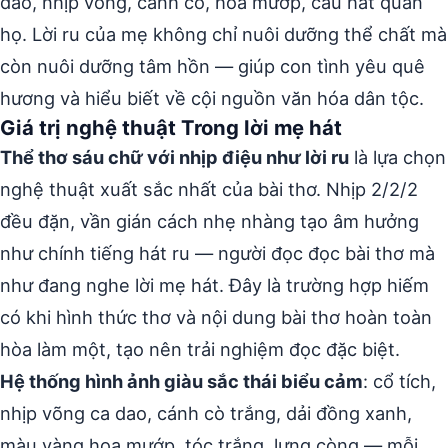
dao, nhịp võng, cánh cò, hoa mướp, câu hát quan
họ. Lời ru của mẹ không chỉ nuôi dưỡng thể chất mà
còn nuôi dưỡng tâm hồn — giúp con tình yêu quê
hương và hiểu biết về cội nguồn văn hóa dân tộc.
Giá trị nghệ thuật Trong lời mẹ hát
Thể thơ sáu chữ với nhịp điệu như lời ru
là lựa chọn
nghệ thuật xuất sắc nhất của bài thơ. Nhịp 2/2/2
đều đặn, vần gián cách nhẹ nhàng tạo âm hưởng
như chính tiếng hát ru — người đọc đọc bài thơ mà
như đang nghe lời mẹ hát. Đây là trường hợp hiếm
có khi hình thức thơ và nội dung bài thơ hoàn toàn
hòa làm một, tạo nên trải nghiệm đọc đặc biệt.
Hệ thống hình ảnh giàu sắc thái biểu cảm
: cổ tích,
nhịp võng ca dao, cánh cò trắng, dải đồng xanh,
màu vàng hoa mướp, tóc trắng, lưng còng — mỗi