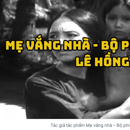
Tác giả tác phẩm Mẹ vắng nhà – Bộ ph