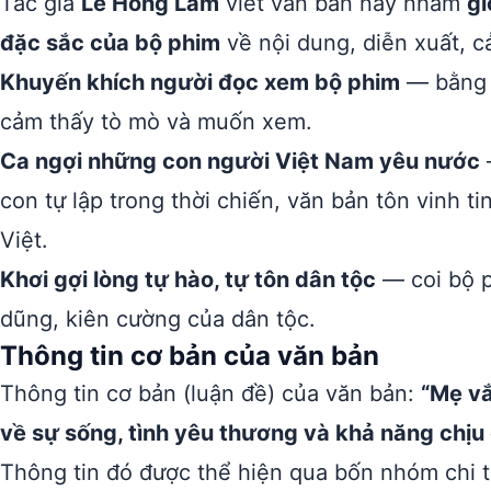
Tác giả
Lê Hồng Lâm
viết văn bản này nhằm
gi
đặc sắc của bộ phim
về nội dung, diễn xuất, 
Khuyến khích người đọc xem bộ phim
— bằng c
cảm thấy tò mò và muốn xem.
Ca ngợi những con người Việt Nam yêu nước
con tự lập trong thời chiến, văn bản tôn vinh t
Việt.
Khơi gợi lòng tự hào, tự tôn dân tộc
— coi bộ p
dũng, kiên cường của dân tộc.
Thông tin cơ bản của văn bản
Thông tin cơ bản (luận đề) của văn bản:
“Mẹ vắ
về sự sống, tình yêu thương và khả năng chịu
Thông tin đó được thể hiện qua bốn nhóm chi ti