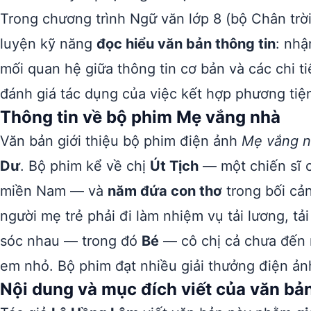
Trong chương trình Ngữ văn lớp 8 (bộ Chân trờ
luyện kỹ năng
đọc hiểu văn bản thông tin
: nhậ
mối quan hệ giữa thông tin cơ bản và các chi tiế
đánh giá tác dụng của việc kết hợp phương tiệ
Thông tin về bộ phim Mẹ vắng nhà
Văn bản giới thiệu bộ phim điện ảnh
Mẹ vắng 
Dư
. Bộ phim kể về chị
Út Tịch
— một chiến sĩ 
miền Nam — và
năm đứa con thơ
trong bối cản
người mẹ trẻ phải đi làm nhiệm vụ tải lương, t
sóc nhau — trong đó
Bé
— cô chị cả chưa đến 
em nhỏ. Bộ phim đạt nhiều giải thưởng điện ản
Nội dung và mục đích viết của văn bả