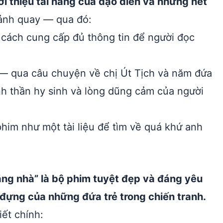
ới thiệu tài năng của đạo diễn và những nét
cảnh quay — qua đó:
ách cung cấp đủ thông tin để người đọc
— qua câu chuyện về chị Út Tịch và năm đứa
inh thần hy sinh và lòng dũng cảm của người
him như một tài liệu để tìm về quá khứ anh
ng nhà” là bộ phim tuyệt đẹp và đáng yêu
 đựng của những đứa trẻ trong chiến tranh.
ết chính: