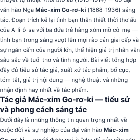
văn hào Nga
Mác-xim Go-rơ-ki
(1868–1936) sáng
tác. Đoạn trích kể lại tình bạn thân thiết thời thơ ấu
của A-li-ô-sa với ba đứa trẻ hàng xóm mồ côi mẹ —
tình bạn trong sáng vượt lên mọi rào cản giai cấp và
sự ngăn cấm của người lớn, thể hiện giá trị nhân văn
sâu sắc về tuổi thơ và tình người. Bài viết tổng hợp
đầy đủ tiểu sử tác giả, xuất xứ tác phẩm, bố cục,
tóm tắt, giá trị nội dung — nghệ thuật và những
nhận định hay nhất về tác phẩm.
Tác giả Mác-xim Go-rơ-ki — tiểu sử
và phong cách sáng tác
Dưới đây là những thông tin quan trọng nhất về
cuộc đời và sự nghiệp của đại văn hào
Mác-xim
Go-rơ-ki
— người được gọi là
“cha đẻ của nền văn