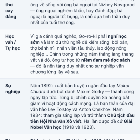
thơ
ông về sống với ông bà ngoại tại Nizhny Novgorod
cay
— ông ngoại nghiêm khắc, hay đánh đập; bà
đắng
ngoại là người tốt bụng, là chỗ dựa tinh thần duy
nhất của tuổi thơ ông.
Học
Vì gia cảnh quá nghèo, Go-rơ-ki phải
nghỉ học
vấn /
sớm
và làm đủ thứ nghề để kiếm sống: bồi bàn,
Tự học
thợ bánh mì, nhân viên tàu thủy, lao động nông
nghiệp… Chính trong những năm tháng lang thang
vất vả đó, ông tự học từ
niềm đam mê đọc sách
— đó là nền tảng duy nhất cho sự nghiệp văn
chương lừng lẫy về sau.
Sự
Năm 1892: xuất bản truyện ngắn đầu tay
Makar
nghiệp
Chudra
dưới bút danh Maxim Gorky — thành công
ngay lập tức. Từng bị chính quyền Sa hoàng bắt
giam vì hoạt động cách mạng. Là bạn thân của đại
văn hào Lev Tolstoy và Anton Chekhov. Năm
1934: tham gia sáng lập và trở thành
Chủ tịch đầu
tiên Hội Nhà văn Xô viết
. Hai lần được đề cử
Giải
Nobel Văn học
(1918 và 1923).