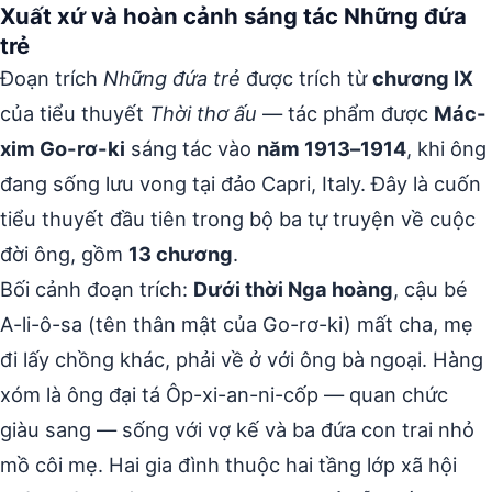
Xuất xứ và hoàn cảnh sáng tác Những đứa
trẻ
Đoạn trích
Những đứa trẻ
được trích từ
chương IX
của tiểu thuyết
Thời thơ ấu
— tác phẩm được
Mác-
xim Go-rơ-ki
sáng tác vào
năm 1913–1914
, khi ông
đang sống lưu vong tại đảo Capri, Italy. Đây là cuốn
tiểu thuyết đầu tiên trong bộ ba tự truyện về cuộc
đời ông, gồm
13 chương
.
Bối cảnh đoạn trích:
Dưới thời Nga hoàng
, cậu bé
A-li-ô-sa (tên thân mật của Go-rơ-ki) mất cha, mẹ
đi lấy chồng khác, phải về ở với ông bà ngoại. Hàng
xóm là ông đại tá Ôp-xi-an-ni-cốp — quan chức
giàu sang — sống với vợ kế và ba đứa con trai nhỏ
mồ côi mẹ. Hai gia đình thuộc hai tầng lớp xã hội