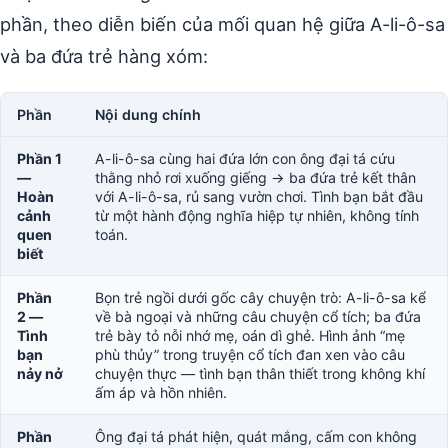
phần, theo diễn biến của mối quan hệ giữa A-li-ô-sa
và ba đứa trẻ hàng xóm:
Phần
Nội dung chính
Phần 1
A-li-ô-sa cùng hai đứa lớn con ông đại tá cứu
—
thằng nhỏ rơi xuống giếng → ba đứa trẻ kết thân
Hoàn
với A-li-ô-sa, rủ sang vườn chơi. Tình bạn bắt đầu
cảnh
từ một hành động nghĩa hiệp tự nhiên, không tính
quen
toán.
biết
Phần
Bọn trẻ ngồi dưới gốc cây chuyện trò: A-li-ô-sa kể
2 —
về bà ngoại và những câu chuyện cổ tích; ba đứa
Tình
trẻ bày tỏ nỗi nhớ mẹ, oán dì ghẻ. Hình ảnh “mẹ
bạn
phù thủy” trong truyện cổ tích đan xen vào câu
nảy nở
chuyện thực — tình bạn thân thiết trong không khí
ấm áp và hồn nhiên.
Phần
Ông đại tá phát hiện, quát mắng, cấm con không