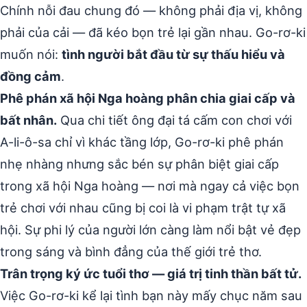
Chính nỗi đau chung đó — không phải địa vị, không
phải của cải — đã kéo bọn trẻ lại gần nhau. Go-rơ-ki
muốn nói:
tình người bắt đầu từ sự thấu hiểu và
đồng cảm
.
Phê phán xã hội Nga hoàng phân chia giai cấp và
bất nhân.
Qua chi tiết ông đại tá cấm con chơi với
A-li-ô-sa chỉ vì khác tầng lớp, Go-rơ-ki phê phán
nhẹ nhàng nhưng sắc bén sự phân biệt giai cấp
trong xã hội Nga hoàng — nơi mà ngay cả việc bọn
trẻ chơi với nhau cũng bị coi là vi phạm trật tự xã
hội. Sự phi lý của người lớn càng làm nổi bật vẻ đẹp
trong sáng và bình đẳng của thế giới trẻ thơ.
Trân trọng ký ức tuổi thơ — giá trị tinh thần bất tử.
Việc Go-rơ-ki kể lại tình bạn này mấy chục năm sau