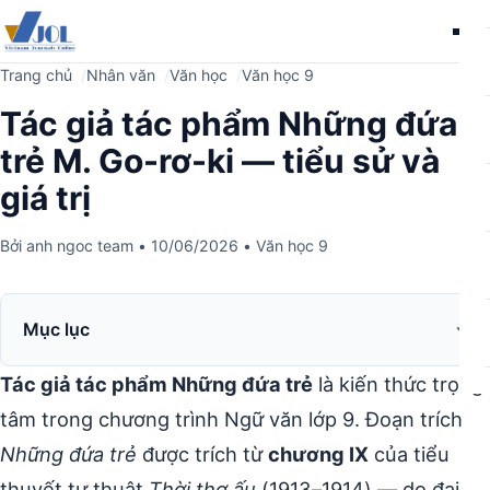
Me
Trang chủ
Nhân văn
Văn học
Văn học 9
Tác giả tác phẩm Những đứa
trẻ M. Go-rơ-ki — tiểu sử và
giá trị
Bởi
anh ngoc team
•
10/06/2026
•
Văn học 9
Mục lục
Tác giả tác phẩm Những đứa trẻ
là kiến thức trọng
tâm trong chương trình Ngữ văn lớp 9. Đoạn trích
Những đứa trẻ
được trích từ
chương IX
của tiểu
thuyết tự thuật
Thời thơ ấu
(1913–1914) — do đại