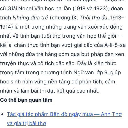
cử Giải Nobel Văn học hai lần (1918 và 1923); đoạn
trích
Những đứa trẻ
(chương IX,
Thời thơ ấu
, 1913–
1914) là một trong những trang văn xuôi xúc động
nhất về tình bạn tuổi thơ trong văn học thế giới —
kể lại chân thực tình bạn vượt giai cấp của A-li-ô-sa
với những đứa trẻ hàng xóm qua bút pháp đan xen
truyện thực và cổ tích đặc sắc. Đây là kiến thức
trọng tâm trong chương trình Ngữ văn lớp 9, giúp
học sinh nắm vững nền tảng để phân tích, cảm
nhận và làm bài thi đạt kết quả cao nhất.
Có thể bạn quan tâm
Tác giả tác phẩm Bến đò ngày mưa — Anh Thơ
và giá trị bài thơ