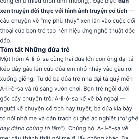
cùng chịu thiếu thốn tình thương). Đặc biệt:
đan
xen truyện đời thực với hình ảnh truyện cổ tích
—
câu chuyện về “mẹ phù thủy” xen lẫn vào cuộc đối
thoại của bọn trẻ tạo nên hiệu ứng nghệ thuật độc
đáo.
Tóm tắt Những đứa trẻ
Một hôm A-li-ô-sa cùng hai đứa lớn con ông đại tá
kéo dây gàu lên cứu đứa em nhỏ nhảy vào gàu rơi
xuống giếng. Từ đó ba đứa trẻ nhà đại tá quý mến
A-li-ô-sa và rủ sang vườn chơi. Bọn trẻ ngồi dưới
gốc cây chuyện trò: A-li-ô-sa kể về bà ngoại —
người kể chuyện cổ tích hay tuyệt; ba đứa kia bày
tỏ nỗi nhớ mẹ và oán trách dì ghẻ ác nghiệt (
“dì ghẻ
hay đánh chúng tớ lắm”
). Chúng hỏi A-li-ô-sa về
mẹ; cậu thành thật nói mẹ đi lấy chồng khác. Ba