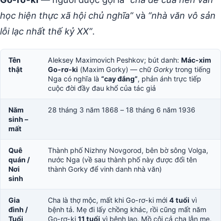
học hiện thực xã hội chủ nghĩa”
và
“nhà văn vô sản
lỗi lạc nhất thế kỷ XX”
.
Tên
Aleksey Maximovich Peshkov; bút danh:
Mác-xim
thật
Go-rơ-ki
(Maxim Gorky) — chữ
Gorky
trong tiếng
Nga có nghĩa là
“cay đắng”
, phản ánh trực tiếp
cuộc đời đầy đau khổ của tác giả
Năm
28 tháng 3 năm 1868 – 18 tháng 6 năm 1936
sinh –
mất
Quê
Thành phố Nizhny Novgorod, bên bờ sông Volga,
quán /
nước Nga (về sau thành phố này được đổi tên
Nơi
thành Gorky để vinh danh nhà văn)
sinh
Gia
Cha là thợ mộc, mất khi Go-rơ-ki mới
4 tuổi
vì
đình /
bệnh tả. Mẹ đi lấy chồng khác, rồi cũng mất năm
Tuổi
Go-rơ-ki
11 tuổi
vì bệnh lao. Mồ côi cả cha lẫn mẹ,