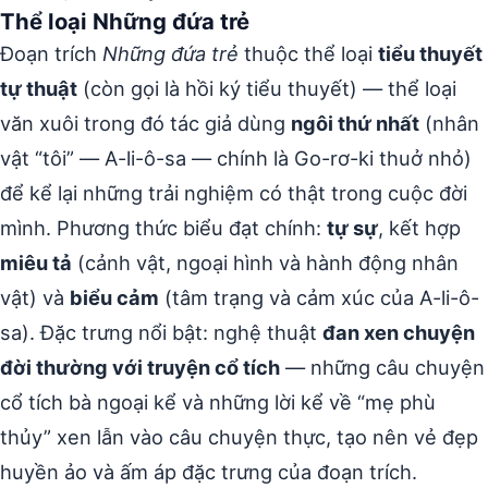
Thể loại Những đứa trẻ
Đoạn trích
Những đứa trẻ
thuộc thể loại
tiểu thuyết
tự thuật
(còn gọi là hồi ký tiểu thuyết) — thể loại
văn xuôi trong đó tác giả dùng
ngôi thứ nhất
(nhân
vật “tôi” — A-li-ô-sa — chính là Go-rơ-ki thuở nhỏ)
để kể lại những trải nghiệm có thật trong cuộc đời
mình. Phương thức biểu đạt chính:
tự sự
, kết hợp
miêu tả
(cảnh vật, ngoại hình và hành động nhân
vật) và
biểu cảm
(tâm trạng và cảm xúc của A-li-ô-
sa). Đặc trưng nổi bật: nghệ thuật
đan xen chuyện
đời thường với truyện cổ tích
— những câu chuyện
cổ tích bà ngoại kể và những lời kể về “mẹ phù
thủy” xen lẫn vào câu chuyện thực, tạo nên vẻ đẹp
huyền ảo và ấm áp đặc trưng của đoạn trích.