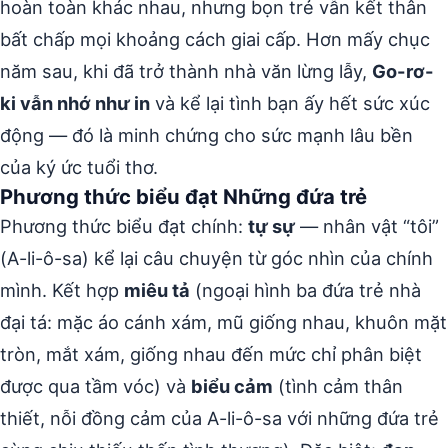
hoàn toàn khác nhau, nhưng bọn trẻ vẫn kết thân
bất chấp mọi khoảng cách giai cấp. Hơn mấy chục
năm sau, khi đã trở thành nhà văn lừng lẫy,
Go-rơ-
ki vẫn nhớ như in
và kể lại tình bạn ấy hết sức xúc
động — đó là minh chứng cho sức mạnh lâu bền
của ký ức tuổi thơ.
Phương thức biểu đạt Những đứa trẻ
Phương thức biểu đạt chính:
tự sự
— nhân vật “tôi”
(A-li-ô-sa) kể lại câu chuyện từ góc nhìn của chính
mình. Kết hợp
miêu tả
(ngoại hình ba đứa trẻ nhà
đại tá: mặc áo cánh xám, mũ giống nhau, khuôn mặt
tròn, mắt xám, giống nhau đến mức chỉ phân biệt
được qua tầm vóc) và
biểu cảm
(tình cảm thân
thiết, nỗi đồng cảm của A-li-ô-sa với những đứa trẻ