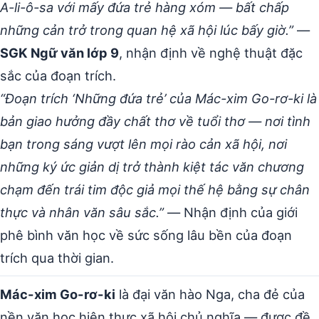
A-li-ô-sa với mấy đứa trẻ hàng xóm — bất chấp
những cản trở trong quan hệ xã hội lúc bấy giờ.”
—
SGK Ngữ văn lớp 9
, nhận định về nghệ thuật đặc
sắc của đoạn trích.
“Đoạn trích ‘Những đứa trẻ’ của Mác-xim Go-rơ-ki là
bản giao hưởng đầy chất thơ về tuổi thơ — nơi tình
bạn trong sáng vượt lên mọi rào cản xã hội, nơi
những ký ức giản dị trở thành kiệt tác văn chương
chạm đến trái tim độc giả mọi thế hệ bằng sự chân
thực và nhân văn sâu sắc.”
— Nhận định của giới
phê bình văn học về sức sống lâu bền của đoạn
trích qua thời gian.
Mác-xim Go-rơ-ki
là đại văn hào Nga, cha đẻ của
nền văn học hiện thực xã hội chủ nghĩa — được đề