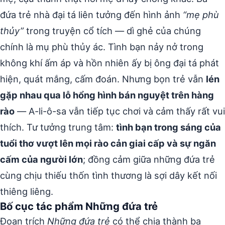
đứa trẻ nhà đại tá liên tưởng đến hình ảnh
“mẹ phù
thủy”
trong truyện cổ tích — dì ghẻ của chúng
chính là mụ phù thủy ác. Tình bạn nảy nở trong
không khí ấm áp và hồn nhiên ấy bị ông đại tá phát
hiện, quát mắng, cấm đoán. Nhưng bọn trẻ vẫn
lén
gặp nhau qua lỗ hổng hình bán nguyệt trên hàng
rào
— A-li-ô-sa vẫn tiếp tục chơi và cảm thấy rất vui
thích. Tư tưởng trung tâm:
tình bạn trong sáng của
tuổi thơ vượt lên mọi rào cản giai cấp và sự ngăn
cấm của người lớn
; đồng cảm giữa những đứa trẻ
cùng chịu thiếu thốn tình thương là sợi dây kết nối
thiêng liêng.
Bố cục tác phẩm Những đứa trẻ
Đoạn trích
Những đứa trẻ
có thể chia thành ba