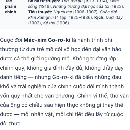
Tác
Bộ ba tự truyện:
Thời thơ ấu
(1913–1914),
Kiếm
phẩm
sống
(1916),
Những trường đại học của tôi
(1923).
chính
Tiểu thuyết:
Người mẹ
(1906–1907),
Cuộc đời
Klim Xamghin
(4 tập, 1925–1936).
Kịch:
Dưới đáy
(1902),
Kẻ thù
(1906).
Cuộc đời
Mác-xim Go-rơ-ki
là hành trình phi
thường từ đứa trẻ mồ côi vô học đến đại văn hào
được cả thế giới ngưỡng mộ. Không trường lớp
chính quy, không gia đình đầy đủ, không thầy dạy
danh tiếng — nhưng Go-rơ-ki đã biến những đau
khổ và trải nghiệm của chính cuộc đời mình thành
vốn quý nhất cho văn chương. Chính vì thế, thơ văn
của ông có chiều sâu hiện thực không gì thay thế
được — mỗi nhân vật, mỗi chi tiết đều lấy từ cuộc
đời thực.