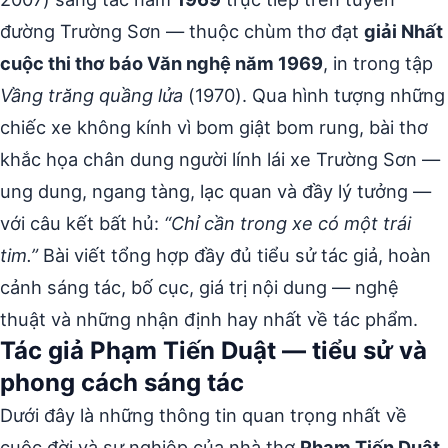
đường Trường Sơn — thuộc chùm thơ đạt
giải Nhất
cuộc thi thơ báo Văn nghệ năm 1969
, in trong tập
Vầng trăng quầng lửa
(1970). Qua hình tượng những
chiếc xe không kính vì bom giật bom rung, bài thơ
khắc họa chân dung người lính lái xe Trường Sơn —
ung dung, ngang tàng, lạc quan và đầy lý tưởng —
với câu kết bất hủ:
“Chỉ cần trong xe có một trái
tim.”
Bài viết tổng hợp đầy đủ tiểu sử tác giả, hoàn
cảnh sáng tác, bố cục, giá trị nội dung — nghệ
thuật và những nhận định hay nhất về tác phẩm.
Tác giả Phạm Tiến Duật — tiểu sử và
phong cách sáng tác
Dưới đây là những thông tin quan trọng nhất về
cuộc đời và sự nghiệp của nhà thơ
Phạm Tiến Duật