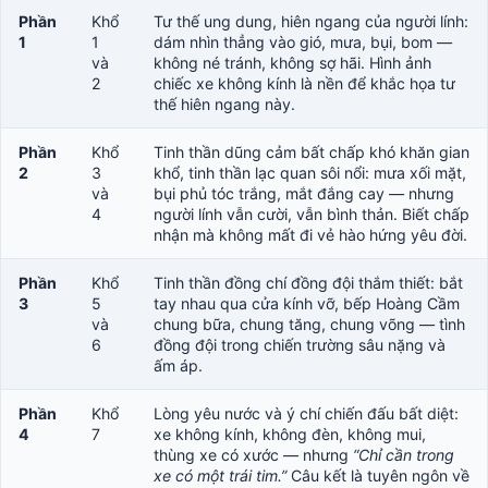
Phần
Khổ
Tư thế ung dung, hiên ngang của người lính:
1
1
dám nhìn thẳng vào gió, mưa, bụi, bom —
và
không né tránh, không sợ hãi. Hình ảnh
2
chiếc xe không kính là nền để khắc họa tư
thế hiên ngang này.
Phần
Khổ
Tinh thần dũng cảm bất chấp khó khăn gian
2
3
khổ, tinh thần lạc quan sôi nổi: mưa xối mặt,
và
bụi phủ tóc trắng, mắt đắng cay — nhưng
4
người lính vẫn cười, vẫn bình thản. Biết chấp
nhận mà không mất đi vẻ hào hứng yêu đời.
Phần
Khổ
Tinh thần đồng chí đồng đội thắm thiết: bắt
3
5
tay nhau qua cửa kính vỡ, bếp Hoàng Cầm
và
chung bữa, chung tăng, chung võng — tình
6
đồng đội trong chiến trường sâu nặng và
ấm áp.
Phần
Khổ
Lòng yêu nước và ý chí chiến đấu bất diệt:
4
7
xe không kính, không đèn, không mui,
thùng xe có xước — nhưng
“Chỉ cần trong
xe có một trái tim.”
Câu kết là tuyên ngôn về