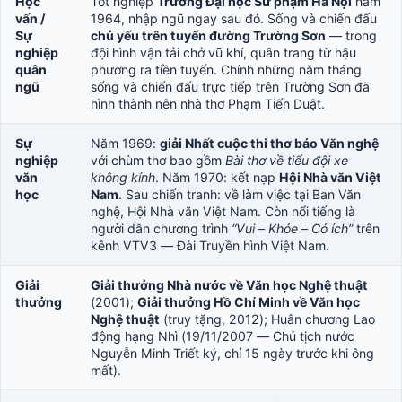
Học
Tốt nghiệp
Trường Đại học Sư phạm Hà Nội
năm
vấn /
1964, nhập ngũ ngay sau đó. Sống và chiến đấu
Sự
chủ yếu trên tuyến đường Trường Sơn
— trong
nghiệp
đội hình vận tải chở vũ khí, quân trang từ hậu
quân
phương ra tiền tuyến. Chính những năm tháng
ngũ
sống và chiến đấu trực tiếp trên Trường Sơn đã
hình thành nên nhà thơ Phạm Tiến Duật.
Sự
Năm 1969:
giải Nhất cuộc thi thơ báo Văn nghệ
nghiệp
với chùm thơ bao gồm
Bài thơ về tiểu đội xe
văn
không kính
. Năm 1970: kết nạp
Hội Nhà văn Việt
học
Nam
. Sau chiến tranh: về làm việc tại Ban Văn
nghệ, Hội Nhà văn Việt Nam. Còn nổi tiếng là
người dẫn chương trình
“Vui – Khỏe – Có ích”
trên
kênh VTV3 — Đài Truyền hình Việt Nam.
Giải
Giải thưởng Nhà nước về Văn học Nghệ thuật
thưởng
(2001);
Giải thưởng Hồ Chí Minh về Văn học
Nghệ thuật
(truy tặng, 2012); Huân chương Lao
động hạng Nhì (19/11/2007 — Chủ tịch nước
Nguyễn Minh Triết ký, chỉ 15 ngày trước khi ông
mất).