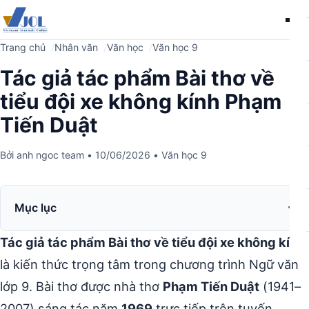
Me
Trang chủ
Nhân văn
Văn học
Văn học 9
Tác giả tác phẩm Bài thơ về
tiểu đội xe không kính Phạm
Tiến Duật
Bởi
anh ngoc team
•
10/06/2026
•
Văn học 9
Mục lục
Tác giả tác phẩm Bài thơ về tiểu đội xe không kính
là kiến thức trọng tâm trong chương trình Ngữ văn
lớp 9. Bài thơ được nhà thơ
Phạm Tiến Duật
(1941–
2007) sáng tác năm
1969
trực tiếp trên tuyến