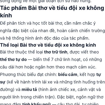
sống động về một giai đoạn lịch sử hào hùng.
Tác phẩm Bài thơ về tiểu đội xe không
kính
Để phân tích và học tốt bài thơ, cần nắm chắc ý
nghĩa đặc biệt của nhan đề, hoàn cảnh chiến trường
và hệ thống hình ảnh độc đáo của tác phẩm.
Thể loại Bài thơ về tiểu đội xe không kính
Bài thơ thuộc thể loại
thơ trữ tình
, được viết theo
thể thơ tự do
— biến thể 7 chữ linh hoạt, có những
câu dài hơn hoặc ngắn hơn theo mạch cảm xúc.
Phương thức biểu đạt chính:
biểu cảm
, kết hợp
tự
sự
(kể về hành trình lái xe và những tình huống trên
đường) và
miêu tả
(hình ảnh chiếc xe, cảnh vật và
người lính trong chiến trận). Đặc biệt, ngôn ngữ thơ
mang đậm
tính khẩu ngữ
— câu thơ dài, tự nhiên