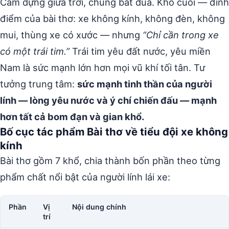
Cầm dựng giữa trời, chung bát đũa. Khổ cuối — đỉnh
điểm của bài thơ: xe không kính, không đèn, không
mui, thùng xe có xước — nhưng
“Chỉ cần trong xe
có một trái tim.”
Trái tim yêu đất nước, yêu miền
Nam là sức mạnh lớn hơn mọi vũ khí tối tân. Tư
tưởng trung tâm:
sức mạnh tinh thần của người
lính — lòng yêu nước và ý chí chiến đấu — mạnh
hơn tất cả bom đạn và gian khổ.
Bố cục tác phẩm Bài thơ về tiểu đội xe không
kính
Bài thơ gồm 7 khổ, chia thành bốn phần theo từng
phẩm chất nổi bật của người lính lái xe:
Phần
Vị
Nội dung chính
trí