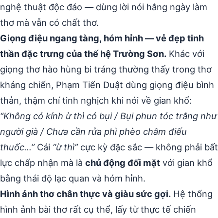
nghệ thuật độc đáo — dùng lời nói hằng ngày làm
thơ mà vẫn có chất thơ.
Giọng điệu ngang tàng, hóm hỉnh — vẻ đẹp tinh
thần đặc trưng của thế hệ Trường Sơn.
Khác với
giọng thơ hào hùng bi tráng thường thấy trong thơ
kháng chiến, Phạm Tiến Duật dùng giọng điệu bình
thản, thậm chí tinh nghịch khi nói về gian khổ:
“Không có kính ừ thì có bụi / Bụi phun tóc trắng như
người già / Chưa cần rửa phì phèo châm điếu
thuốc…”
Cái
“ừ thì”
cực kỳ đặc sắc — không phải bất
lực chấp nhận mà là
chủ động đối mặt
với gian khổ
bằng thái độ lạc quan và hóm hỉnh.
Hình ảnh thơ chân thực và giàu sức gợi.
Hệ thống
hình ảnh bài thơ rất cụ thể, lấy từ thực tế chiến