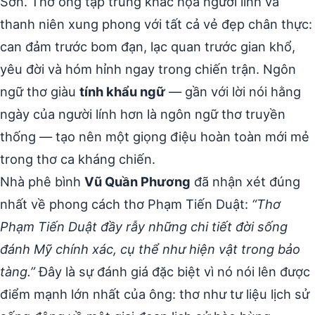
Sơn. Thơ ông tập trung khắc họa người lính và
thanh niên xung phong với tất cả vẻ đẹp chân thực:
can đảm trước bom đạn, lạc quan trước gian khổ,
yêu đời và hóm hỉnh ngay trong chiến trận. Ngôn
ngữ thơ giàu
tính khẩu ngữ
— gần với lời nói hằng
ngày của người lính hơn là ngôn ngữ thơ truyền
thống — tạo nên một giọng điệu hoàn toàn mới mẻ
trong thơ ca kháng chiến.
Nhà phê bình
Vũ Quần Phương
đã nhận xét đúng
nhất về phong cách thơ Phạm Tiến Duật:
“Thơ
Phạm Tiến Duật đầy rẫy những chi tiết đời sống
đánh Mỹ chính xác, cụ thể như hiện vật trong bảo
tàng.”
Đây là sự đánh giá đặc biệt vì nó nói lên được
điểm mạnh lớn nhất của ông: thơ như tư liệu lịch sử