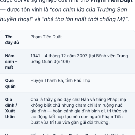
— được tôn vinh là
“con chim lửa của Trường Sơn
huyền thoại”
và
“nhà thơ lớn nhất thời chống Mỹ”
.
Tên
Phạm Tiến Duật
đầy đủ
Năm
1941 – 4 tháng 12 năm 2007 (tại Bệnh viện Trung
sinh –
ương Quân đội 108)
mất
Quê
Huyện Thanh Ba, tỉnh Phú Thọ
quán
Gia
Cha là thầy giáo dạy chữ Hán và tiếng Pháp; mẹ
đình /
không biết chữ nhưng chăm chỉ làm ruộng nuôi
Xuất
gia đình — hoàn cảnh gia đình bình dị, tri thức và
thân
lao động kết hợp tạo nên con người Phạm Tiến
Duật vừa trí tuệ vừa gần gũi đời thường.