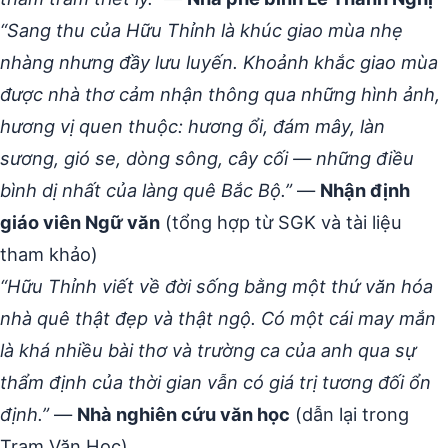
“Sang thu của Hữu Thỉnh là khúc giao mùa nhẹ
nhàng nhưng đầy lưu luyến. Khoảnh khắc giao mùa
được nhà thơ cảm nhận thông qua những hình ảnh,
hương vị quen thuộc: hương ổi, đám mây, làn
sương, gió se, dòng sông, cây cối — những điều
bình dị nhất của làng quê Bắc Bộ.”
—
Nhận định
giáo viên Ngữ văn
(tổng hợp từ SGK và tài liệu
tham khảo)
“Hữu Thỉnh viết về đời sống bằng một thứ văn hóa
nhà quê thật đẹp và thật ngộ. Có một cái may mắn
là khá nhiều bài thơ và trường ca của anh qua sự
thẩm định của thời gian vẫn có giá trị tương đối ổn
định.”
—
Nhà nghiên cứu văn học
(dẫn lại trong
Trạm Văn Học)