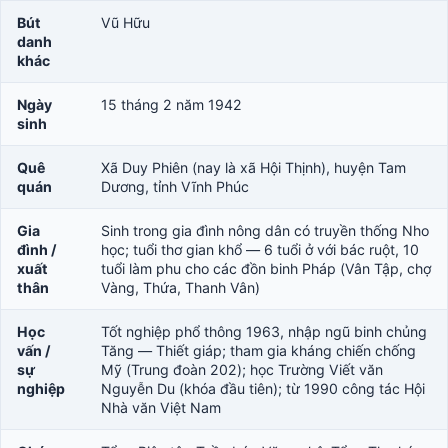
Bút
Vũ Hữu
danh
khác
Ngày
15 tháng 2 năm 1942
sinh
Quê
Xã Duy Phiên (nay là xã Hội Thịnh), huyện Tam
quán
Dương, tỉnh Vĩnh Phúc
Gia
Sinh trong gia đình nông dân có truyền thống Nho
đình /
học; tuổi thơ gian khổ — 6 tuổi ở với bác ruột, 10
xuất
tuổi làm phu cho các đồn binh Pháp (Vân Tập, chợ
thân
Vàng, Thứa, Thanh Vân)
Học
Tốt nghiệp phổ thông 1963, nhập ngũ binh chủng
vấn /
Tăng — Thiết giáp; tham gia kháng chiến chống
sự
Mỹ (Trung đoàn 202); học Trường Viết văn
nghiệp
Nguyễn Du (khóa đầu tiên); từ 1990 công tác Hội
Nhà văn Việt Nam