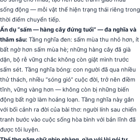
sống động — mỗi vật thể hiện trạng thái riêng trong
thời điểm chuyển tiếp.
Ẩn dụ “sấm — hàng cây đứng tuổi” — đa nghĩa và
thâm sâu:
Tầng nghĩa đen: sấm mùa thu nhỏ hơn, ít
bất ngờ hơn sấm mùa hè; những hàng cây đã già
dặn, bộ rễ vững chắc không còn giật mình trước
sấm sét. Tầng nghĩa bóng: con người đã qua nhiều
thử thách, nhiều “sóng gió” cuộc đời, trở nên điềm
tĩnh, vững vàng hơn — không còn bị những biến
động bất ngờ làm hoảng loạn. Tầng nghĩa này gắn
với bối cảnh ra đời của bài thơ: người lính sau chiến
tranh bước vào cuộc sống hòa bình với bản lĩnh đã
được tôi luyện.
Thể thơ năm chữ nhịp nhàng, gần với lời nói tự