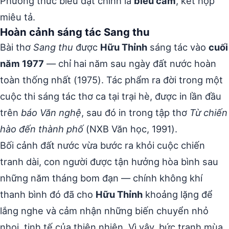
Phương thức biểu đạt chính là
biểu cảm
, kết hợp
miêu tả.
Hoàn cảnh sáng tác Sang thu
Bài thơ
Sang thu
được
Hữu Thỉnh
sáng tác vào
cuối
năm 1977
— chỉ hai năm sau ngày đất nước hoàn
toàn thống nhất (1975). Tác phẩm ra đời trong một
cuộc thi sáng tác thơ ca tại trại hè, được in lần đầu
trên
báo Văn nghệ
, sau đó in trong tập thơ
Từ chiến
hào đến thành phố
(NXB Văn học, 1991).
Bối cảnh đất nước vừa bước ra khỏi cuộc chiến
tranh dài, con người được tận hưởng hòa bình sau
những năm tháng bom đạn — chính không khí
thanh bình đó đã cho
Hữu Thỉnh
khoảng lặng để
lắng nghe và cảm nhận những biến chuyển nhỏ
nhoi, tinh tế của thiên nhiên. Vì vậy, bức tranh mùa