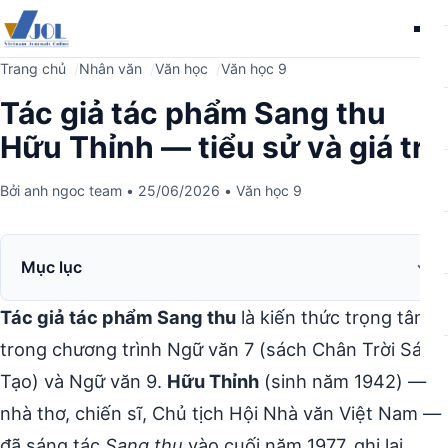
Me
Trang chủ
Nhân văn
Văn học
Văn học 9
Tác giả tác phẩm Sang thu
Hữu Thỉnh — tiểu sử và giá trị
Bởi
anh ngoc team
•
25/06/2026
•
Văn học 9
Mục lục
Tác giả tác phẩm Sang thu
là kiến thức trọng tâm
trong chương trình Ngữ văn 7 (sách Chân Trời Sáng
Tạo) và Ngữ văn 9.
Hữu Thỉnh
(sinh năm 1942) —
nhà thơ, chiến sĩ, Chủ tịch Hội Nhà văn Việt Nam —
đã sáng tác
Sang thu
vào cuối năm 1977, ghi lại