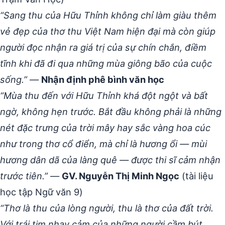
“Sang thu của Hữu Thỉnh không chỉ làm giàu thêm
vẻ đẹp của thơ thu Việt Nam hiện đại mà còn giúp
người đọc nhận ra giá trị của sự chín chắn, điềm
tĩnh khi đã đi qua những mùa giông bão của cuộc
sống.”
—
Nhận định phê bình văn học
“Mùa thu đến với Hữu Thỉnh khá đột ngột và bất
ngờ, không hẹn trước. Bắt đầu không phải là những
nét đặc trưng của trời mây hay sắc vàng hoa cúc
như trong thơ cổ điển, mà chỉ là hương ổi — mùi
hương dân dã của làng quê — được thi sĩ cảm nhận
trước tiên.”
—
GV. Nguyễn Thị Minh Ngọc
(tài liệu
học tập Ngữ văn 9)
“Thơ là thu của lòng người, thu là thơ của đất trời.
Với trái tim nhạy cảm của những người cầm bút,