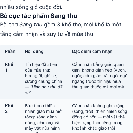
nhiều sóng gió cuộc đời.
Bố cục tác phẩm Sang thu
Bài thơ
Sang thu
gồm 3 khổ thơ, mỗi khổ là một
tầng cảm nhận và suy tư về mùa thu:
Phần
Nội dung
Đặc điểm cảm nhận
Khổ
Tín hiệu đầu tiên
Cảm nhận bằng giác quan
1
của mùa thu:
gần, không gian hẹp (vườn,
hương ổi, gió se,
ngõ); cảm giác bất ngờ, ngỡ
sương chùng chình
ngàng trước tín hiệu mùa
—
“Hình như thu đã
thu quen thuộc mà mới mẻ
về”
Khổ
Bức tranh thiên
Cảm nhận không gian rộng
2
nhiên giao mùa mở
(sông, trời); thiên nhiên sống
rộng: sông dềnh
động có hồn — mỗi vật thể
dàng, chim vội vã,
hiện trạng thái riêng trong
mây vắt nửa mình
khoảnh khắc giao thời