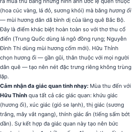
ra mùa thu bằng những hình ảnh ước lệ quen thuộc
(hoa cúc vàng, lá đỏ, sương khói) mà bằng
hương ổi
— mùi hương dân dã bình dị của làng quê Bắc Bộ.
Đây là điểm khác biệt hoàn toàn so với thơ thu cổ
điển (Trung Quốc dùng lá ngô đồng rụng; Nguyễn
Đình Thi dùng mùi hương cốm mới). Hữu Thỉnh
chọn hương ổi — gần gũi, thân thuộc với mọi người
dân quê — tạo nên nét đặc trưng riêng không trùng
lặp.
Cảm nhận đa giác quan tinh nhạy:
Mùa thu đến với
Hữu Thỉnh
qua tất cả các giác quan: khứu giác
(hương ổi), xúc giác (gió se lạnh), thị giác (sương
trắng, mây vắt ngang), thính giác ẩn (tiếng sấm bớt
dần). Sự kết hợp đa giác quan này tạo nên bức