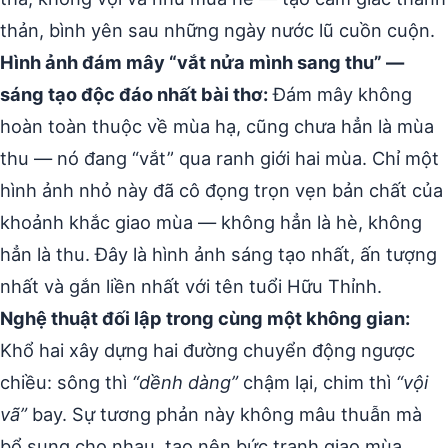
thản, bình yên sau những ngày nước lũ cuồn cuộn.
Hình ảnh đám mây “vắt nửa mình sang thu” —
sáng tạo độc đáo nhất bài thơ:
Đám mây không
hoàn toàn thuộc về mùa hạ, cũng chưa hẳn là mùa
thu — nó đang “vắt” qua ranh giới hai mùa. Chỉ một
hình ảnh nhỏ này đã cô đọng trọn vẹn bản chất của
khoảnh khắc giao mùa — không hẳn là hè, không
hẳn là thu. Đây là hình ảnh sáng tạo nhất, ấn tượng
nhất và gắn liền nhất với tên tuổi Hữu Thỉnh.
Nghệ thuật đối lập trong cùng một không gian:
Khổ hai xây dựng hai đường chuyển động ngược
chiều: sông thì
“dềnh dàng”
chậm lại, chim thì
“vội
vã”
bay. Sự tương phản này không mâu thuẫn mà
bổ sung cho nhau, tạo nên bức tranh giao mùa