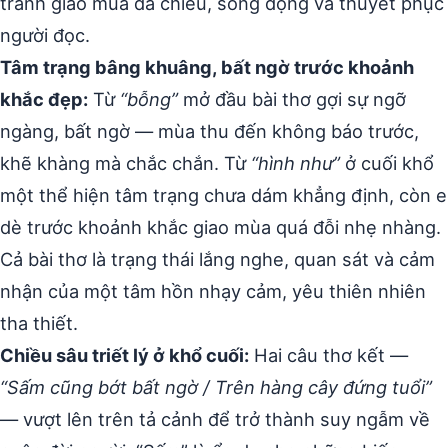
tranh giao mùa đa chiều, sống động và thuyết phục
người đọc.
Tâm trạng bâng khuâng, bất ngờ trước khoảnh
khắc đẹp:
Từ
“bỗng”
mở đầu bài thơ gợi sự ngỡ
ngàng, bất ngờ — mùa thu đến không báo trước,
khẽ khàng mà chắc chắn. Từ
“hình như”
ở cuối khổ
một thể hiện tâm trạng chưa dám khẳng định, còn e
dè trước khoảnh khắc giao mùa quá đỗi nhẹ nhàng.
Cả bài thơ là trạng thái lắng nghe, quan sát và cảm
nhận của một tâm hồn nhạy cảm, yêu thiên nhiên
tha thiết.
Chiều sâu triết lý ở khổ cuối:
Hai câu thơ kết —
“Sấm cũng bớt bất ngờ / Trên hàng cây đứng tuổi”
— vượt lên trên tả cảnh để trở thành suy ngẫm về