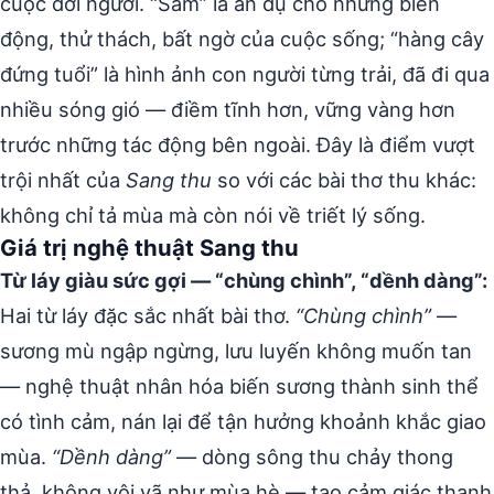
cuộc đời người. “Sấm” là ẩn dụ cho những biến
động, thử thách, bất ngờ của cuộc sống; “hàng cây
đứng tuổi” là hình ảnh con người từng trải, đã đi qua
nhiều sóng gió — điềm tĩnh hơn, vững vàng hơn
trước những tác động bên ngoài. Đây là điểm vượt
trội nhất của
Sang thu
so với các bài thơ thu khác:
không chỉ tả mùa mà còn nói về triết lý sống.
Giá trị nghệ thuật Sang thu
Từ láy giàu sức gợi — “chùng chình”, “dềnh dàng”:
Hai từ láy đặc sắc nhất bài thơ.
“Chùng chình”
—
sương mù ngập ngừng, lưu luyến không muốn tan
— nghệ thuật nhân hóa biến sương thành sinh thể
có tình cảm, nán lại để tận hưởng khoảnh khắc giao
mùa.
“Dềnh dàng”
— dòng sông thu chảy thong
thả, không vội vã như mùa hè — tạo cảm giác thanh