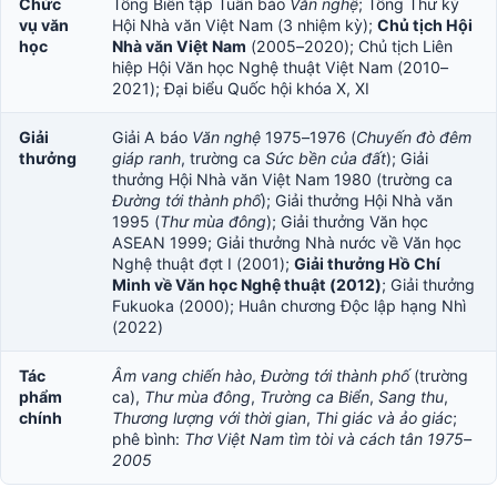
Chức
Tổng Biên tập Tuần báo
Văn nghệ
; Tổng Thư ký
vụ văn
Hội Nhà văn Việt Nam (3 nhiệm kỳ);
Chủ tịch Hội
học
Nhà văn Việt Nam
(2005–2020); Chủ tịch Liên
hiệp Hội Văn học Nghệ thuật Việt Nam (2010–
2021); Đại biểu Quốc hội khóa X, XI
Giải
Giải A báo
Văn nghệ
1975–1976 (
Chuyến đò đêm
thưởng
giáp ranh
, trường ca
Sức bền của đất
); Giải
thưởng Hội Nhà văn Việt Nam 1980 (trường ca
Đường tới thành phố
); Giải thưởng Hội Nhà văn
1995 (
Thư mùa đông
); Giải thưởng Văn học
ASEAN 1999; Giải thưởng Nhà nước về Văn học
Nghệ thuật đợt I (2001);
Giải thưởng Hồ Chí
Minh về Văn học Nghệ thuật (2012)
; Giải thưởng
Fukuoka (2000); Huân chương Độc lập hạng Nhì
(2022)
Tác
Âm vang chiến hào
,
Đường tới thành phố
(trường
phẩm
ca),
Thư mùa đông
,
Trường ca Biển
,
Sang thu
,
chính
Thương lượng với thời gian
,
Thi giác và ảo giác
;
phê bình:
Thơ Việt Nam tìm tòi và cách tân 1975–
2005