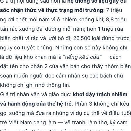
Giá trị nội dung sâu hơn là
hệ thống số liệu gây cú
sốc nhận thức về thực trạng môi trường
: 7 triệu
người chết mỗi năm vì ô nhiễm không khí; 8,8 triệu
tấn rác xuống đại dương mỗi năm; hơn 1 triệu rùa
biển chết vì rác và lưới bỏ đi; 26.500 loài đứng trước
nguy cơ tuyệt chủng. Những con số này không chỉ
là dữ liệu khô khan mà là
“tiếng kêu cứu”
— cách
đặt tên cho phần 2 của văn bản cho thấy nhóm biên
soạn muốn người đọc cảm nhận sự cấp bách chứ
không chỉ ghi nhớ thông tin.
Giá trị nhân văn và giáo dục:
khơi dậy trách nhiệm
và hành động của thế hệ trẻ
. Phần 3 không chỉ kêu
gọi suông mà đưa ra những ví dụ cụ thể về điều tuổi
trẻ Việt Nam đang làm — vẽ tranh, làm thơ, ký cam