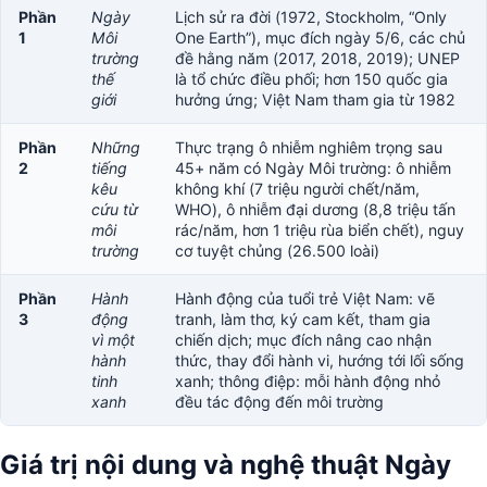
Phần
Ngày
Lịch sử ra đời (1972, Stockholm, “Only
1
Môi
One Earth”), mục đích ngày 5/6, các chủ
trường
đề hằng năm (2017, 2018, 2019); UNEP
thế
là tổ chức điều phối; hơn 150 quốc gia
giới
hưởng ứng; Việt Nam tham gia từ 1982
Phần
Những
Thực trạng ô nhiễm nghiêm trọng sau
2
tiếng
45+ năm có Ngày Môi trường: ô nhiễm
kêu
không khí (7 triệu người chết/năm,
cứu từ
WHO), ô nhiễm đại dương (8,8 triệu tấn
môi
rác/năm, hơn 1 triệu rùa biển chết), nguy
trường
cơ tuyệt chủng (26.500 loài)
Phần
Hành
Hành động của tuổi trẻ Việt Nam: vẽ
3
động
tranh, làm thơ, ký cam kết, tham gia
vì một
chiến dịch; mục đích nâng cao nhận
hành
thức, thay đổi hành vi, hướng tới lối sống
tinh
xanh; thông điệp: mỗi hành động nhỏ
xanh
đều tác động đến môi trường
Giá trị nội dung và nghệ thuật Ngày