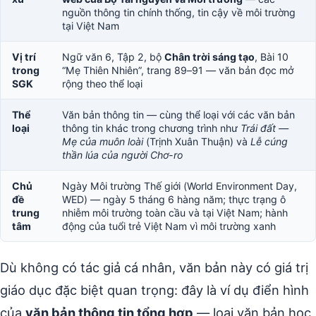
nguồn thông tin chính thống, tin cậy về môi trường
tại Việt Nam
Vị trí
Ngữ văn 6, Tập 2, bộ
Chân trời sáng tạo
, Bài 10
trong
“Mẹ Thiên Nhiên”, trang 89–91 — văn bản đọc mở
SGK
rộng theo thể loại
Thể
Văn bản thông tin — cùng thể loại với các văn bản
loại
thông tin khác trong chương trình như
Trái đất —
Mẹ của muôn loài
(Trịnh Xuân Thuận) và
Lễ cúng
thần lúa của người Chơ-ro
Chủ
Ngày Môi trường Thế giới (World Environment Day,
đề
WED) — ngày 5 tháng 6 hàng năm; thực trạng ô
trung
nhiễm môi trường toàn cầu và tại Việt Nam; hành
tâm
động của tuổi trẻ Việt Nam vì môi trường xanh
Dù không có tác giả cá nhân, văn bản này có giá trị
giáo dục đặc biệt quan trọng: đây là ví dụ điển hình
của
văn bản thông tin tổng hợp
— loại văn bản học