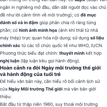
ngắn in nghiêng mở đầu, dẫn dắt người đọc vào chủ
đề như lời cảnh tỉnh về môi trường); có
đề mục
đánh số và in đậm
giúp phân chia rõ ràng từng
phần; có
hình ảnh minh họa
(ảnh khí thải từ nhà
máy thép) trực quan hóa nội dung; sử dụng
số liệu
chính xác
từ các tổ chức quốc tế như WHO, IUCN.
Phương thức biểu đạt chính:
thuyết minh
kết hợp
nghị luận
(lập luận kêu gọi hành động).
Hoàn cảnh ra đời Ngày môi trường thế giới
và hành động của tuổi trẻ
Để hiểu văn bản này, cần hiểu rõ bối cảnh lịch sử
của
Ngày Môi trường Thế giới
mà văn bản giới
thiệu:
Bắt đầu từ thập niên 1960, suy thoái môi trường