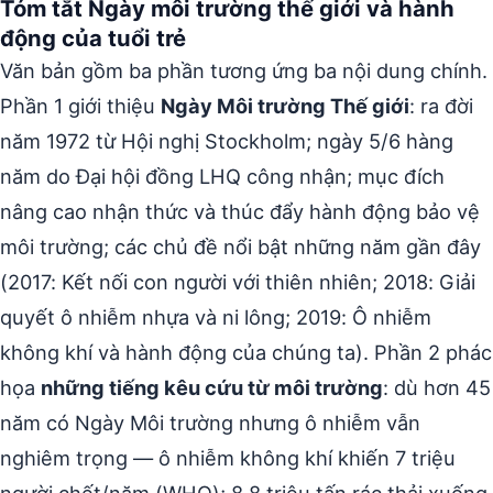
Tóm tắt Ngày môi trường thế giới và hành
động của tuổi trẻ
Văn bản gồm ba phần tương ứng ba nội dung chính.
Phần 1 giới thiệu
Ngày Môi trường Thế giới
: ra đời
năm 1972 từ Hội nghị Stockholm; ngày 5/6 hàng
năm do Đại hội đồng LHQ công nhận; mục đích
nâng cao nhận thức và thúc đẩy hành động bảo vệ
môi trường; các chủ đề nổi bật những năm gần đây
(2017: Kết nối con người với thiên nhiên; 2018: Giải
quyết ô nhiễm nhựa và ni lông; 2019: Ô nhiễm
không khí và hành động của chúng ta). Phần 2 phác
họa
những tiếng kêu cứu từ môi trường
: dù hơn 45
năm có Ngày Môi trường nhưng ô nhiễm vẫn
nghiêm trọng — ô nhiễm không khí khiến 7 triệu
người chết/năm (WHO); 8,8 triệu tấn rác thải xuống