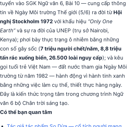
tuyển vào SGK Ngữ văn 6, Bài 10 — cung cấp thông
tin về Ngày Môi trường Thế giới (5/6) ra đời từ
Hội
nghị Stockholm 1972
với khẩu hiệu
“Only One
Earth”
và sự ra đời của UNEP (trụ sở Nairobi,
Kenya); phơi bày thực trạng ô nhiễm bằng những
con số gây sốc (
7 triệu người chết/năm, 8,8 triệu
tấn rác xuống biển, 26.500 loài nguy cấp
); và kêu
gọi tuổi trẻ Việt Nam — đất nước tham gia Ngày Môi
trường từ năm 1982 — hành động vì hành tinh xanh
bằng những việc làm cụ thể, thiết thực hàng ngày.
Đây là kiến thức trọng tâm trong chương trình Ngữ
văn 6 bộ Chân trời sáng tạo.
Có thể bạn quan tâm
Tác giả tác phẩm Sọ Dừa — cổ tích người mang