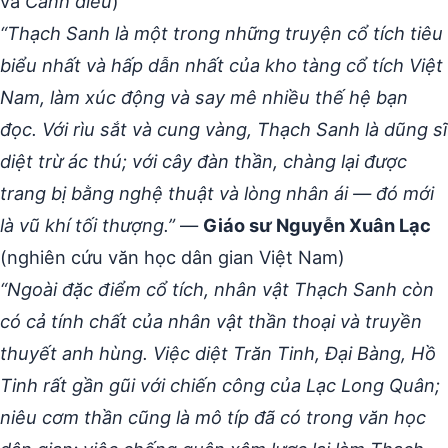
và
Cánh diều
)
“Thạch Sanh là một trong những truyện cổ tích tiêu
biểu nhất và hấp dẫn nhất của kho tàng cổ tích Việt
Nam, làm xúc động và say mê nhiều thế hệ bạn
đọc. Với rìu sắt và cung vàng, Thạch Sanh là dũng sĩ
diệt trừ ác thú; với cây đàn thần, chàng lại được
trang bị bằng nghệ thuật và lòng nhân ái — đó mới
là vũ khí tối thượng.”
—
Giáo sư Nguyễn Xuân Lạc
(nghiên cứu văn học dân gian Việt Nam)
“Ngoài đặc điểm cổ tích, nhân vật Thạch Sanh còn
có cả tính chất của nhân vật thần thoại và truyền
thuyết anh hùng. Việc diệt Trăn Tinh, Đại Bàng, Hồ
Tinh rất gần gũi với chiến công của Lạc Long Quân;
niêu cơm thần cũng là mô típ đã có trong văn học