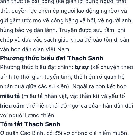
ánh thực tế bất công (kẻ gian lợi dụng người thật
thà, quyền lực chèn ép người lao động nghèo) và
gửi gắm ước mơ về công bằng xã hội, về người anh
hùng bảo vệ dân lành. Truyện được sưu tầm, ghi
chép và đưa vào sách giáo khoa để bảo tồn di sản
văn học dân gian Việt Nam.
Phương thức biểu đạt Thạch Sanh
Phương thức biểu đạt chính:
tự sự
(kể chuyện theo
trình tự thời gian tuyến tính, thể hiện rõ quan hệ
nhân quả giữa các sự kiện). Ngoài ra còn kết hợp
miêu tả
(miêu tả nhân vật, vật thần kì) và yếu tố
biểu cảm
thể hiện thái độ ngợi ca của nhân dân đối
với người lương thiện.
Tóm tắt Thạch Sanh
Ở quận Cao Bình, có đôi vợ chồng già hiếm muộn,