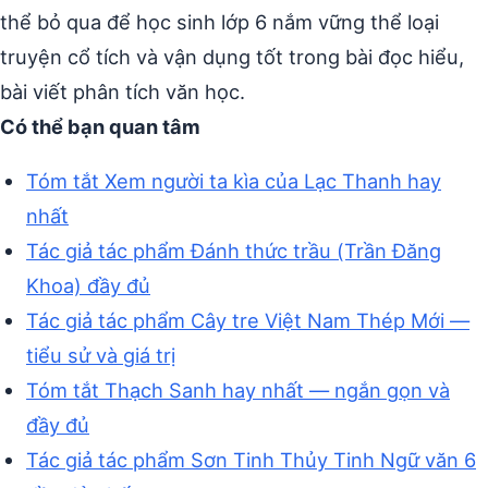
thể bỏ qua để học sinh lớp 6 nắm vững thể loại
truyện cổ tích và vận dụng tốt trong bài đọc hiểu,
bài viết phân tích văn học.
Có thể bạn quan tâm
Tóm tắt Xem người ta kìa của Lạc Thanh hay
nhất
Tác giả tác phẩm Đánh thức trầu (Trần Đăng
Khoa) đầy đủ
Tác giả tác phẩm Cây tre Việt Nam Thép Mới —
tiểu sử và giá trị
Tóm tắt Thạch Sanh hay nhất — ngắn gọn và
đầy đủ
Tác giả tác phẩm Sơn Tinh Thủy Tinh Ngữ văn 6