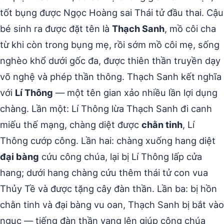
tốt bụng được Ngọc Hoàng sai Thái tử đầu thai. Cậu
bé sinh ra được đặt tên là
Thạch Sanh
, mồ côi cha
từ khi còn trong bụng mẹ, rồi sớm mồ côi mẹ, sống
nghèo khổ dưới gốc đa, được thiên thần truyền dạy
võ nghệ và phép thần thông. Thạch Sanh kết nghĩa
với
Lí Thông
— một tên gian xảo nhiều lần lợi dụng
chàng. Lần một: Lí Thông lừa Thạch Sanh đi canh
miếu thế mạng, chàng diệt được
chằn tinh
, Lí
Thông cướp công. Lần hai: chàng xuống hang diệt
đại bàng
cứu công chúa, lại bị Lí Thông lấp cửa
hang; dưới hang chàng cứu thêm thái tử con vua
Thủy Tề và được tặng cây đàn thần. Lần ba: bị hồn
chằn tinh và đại bàng vu oan, Thạch Sanh bị bắt vào
ngục — tiếng đàn thần vang lên giúp công chúa