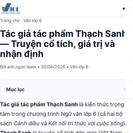
Me
Trang chủ
Văn lớp 6
Tác giả tác phẩm Thạch Sanh
— Truyện cổ tích, giá trị và
nhận định
Bởi
anh ngoc team
•
30/06/2026
•
Văn lớp 6
Mục lục
Tác giả tác phẩm Thạch Sanh
là kiến thức trọng
tâm trong chương trình Ngữ văn lớp 6 (cả hai bộ
sách
Cánh diều
và
Kết nối tri thức với cuộc sống
).
Thạch Sanh
là truyện cổ tích dân gian Việt Nam —