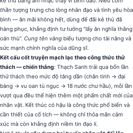
kẻ thù bằng âm nhạc thay vì binh đao.
Niêu cơm
thần
tượng trưng cho lòng nhân đạo và tình yêu hòa
bình — ăn mãi không hết, dùng để đãi kẻ thù đã
hàng phục, khẳng định tư tưởng “lấy ân nghĩa thắng
oán thù”.
Cung tên vàng
biểu tượng cho tài năng và
sức mạnh chính nghĩa của dũng sĩ.
Kết cấu cốt truyện mạch lạc theo công thức thử
thách — chiến thắng
: Thạch Sanh trải qua bốn lần
thử thách theo mức độ tăng dần (chằn tinh → đại
bàng → vu oan tù ngục → 18 nước chư hầu), mỗi lần
vượt qua đều thể hiện thêm một phẩm chất mới của
nhân vật. Kết thúc có hậu là công thức phổ biến và
cần thiết của cổ tích — không chỉ thỏa mãn cảm
xúc mà còn khẳng định niềm tin đạo lí.