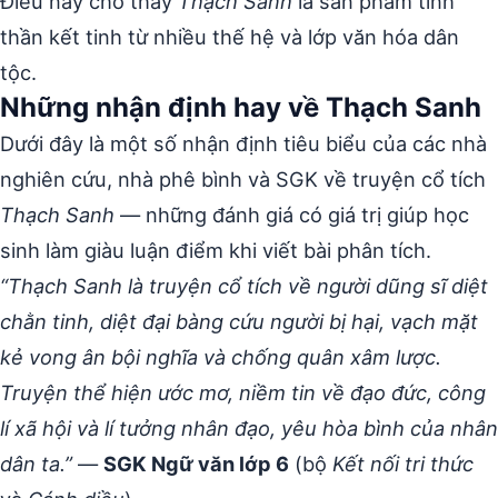
Điều này cho thấy
Thạch Sanh
là sản phẩm tinh
thần kết tinh từ nhiều thế hệ và lớp văn hóa dân
tộc.
Những nhận định hay về Thạch Sanh
Dưới đây là một số nhận định tiêu biểu của các nhà
nghiên cứu, nhà phê bình và SGK về truyện cổ tích
Thạch Sanh
— những đánh giá có giá trị giúp học
sinh làm giàu luận điểm khi viết bài phân tích.
“Thạch Sanh là truyện cổ tích về người dũng sĩ diệt
chằn tinh, diệt đại bàng cứu người bị hại, vạch mặt
kẻ vong ân bội nghĩa và chống quân xâm lược.
Truyện thể hiện ước mơ, niềm tin về đạo đức, công
lí xã hội và lí tưởng nhân đạo, yêu hòa bình của nhân
dân ta.”
—
SGK Ngữ văn lớp 6
(bộ
Kết nối tri thức