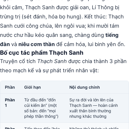
khỏi câm, Thạch Sanh được giải oan, Lí Thông bị
trừng trị (sét đánh, hóa bọ hung). Kết thúc: Thạch
Sanh cưới công chúa, lên ngôi vua; khi mười tám
nước chư hầu kéo quân sang, chàng dùng
tiếng
đàn
và
niêu cơm thần
để cảm hóa, lui binh yên ổn.
Bố cục tác phẩm Thạch Sanh
Truyện cổ tích
Thạch Sanh
được chia thành 3 phần
theo mạch kể và sự phát triển nhân vật:
Phần
Giới hạn
Nội dung chính
Phần
Từ đầu đến “đốn
Sự ra đời và lớn lên của
1
củi kiếm ăn” (một
Thạch Sanh — hoàn cảnh
số bản: đến “mọi
xuất thân bình thường
phép thần thông”)
nhưng khác thường
Phần
Tiếp theo đến “hóa
Những thử thách và chiến