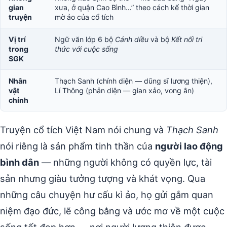
gian
xưa, ở quận Cao Bình…” theo cách kể thời gian
truyện
mờ ảo của cổ tích
Vị trí
Ngữ văn lớp 6 bộ
Cánh diều
và bộ
Kết nối tri
trong
thức với cuộc sống
SGK
Nhân
Thạch Sanh (chính diện — dũng sĩ lương thiện),
vật
Lí Thông (phản diện — gian xảo, vong ân)
chính
Truyện cổ tích Việt Nam nói chung và
Thạch Sanh
nói riêng là sản phẩm tinh thần của
người lao động
bình dân
— những người không có quyền lực, tài
sản nhưng giàu tưởng tượng và khát vọng. Qua
những câu chuyện hư cấu kì ảo, họ gửi gắm quan
niệm đạo đức, lẽ công bằng và ước mơ về một cuộc