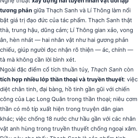
Nghệ thuật
xây dựng hai tuyến nhân vật đối lập
tương phản
giữa Thạch Sanh và Lí Thông làm nổi
bật giá trị đạo đức của tác phẩm. Thạch Sanh thật
thà, trung hậu, dũng cảm; Lí Thông gian xảo, vong
ân, hèn nhát — hai nhân vật như hai gương phản
chiếu, giúp người đọc nhận rõ thiện — ác, chính —
tà mà không cần lời bình xét.
Ngoài đặc điểm cổ tích thuần túy,
Thạch Sanh
còn
tích hợp nhiều lớp thần thoại và truyền thuyết
: việc
diệt chằn tinh, đại bàng, hồ tinh gần gũi với chiến
công của Lạc Long Quân trong thần thoại; niêu cơm
thần có mô típ xuất hiện trong truyện dân gian
khác; việc chống 18 nước chư hầu gần với các nhân
vật anh hùng trong truyền thuyết chống ngoại xâm.