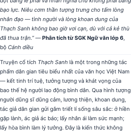
đột bằng lẽ phải và nhân nghĩa chứ không phải bằng
bạo lực. Niêu cơm thần tượng trưng cho tấm lòng
nhân đạo — tình người và lòng khoan dung của
Thạch Sanh không bao giờ vơi cạn, dù với cả kẻ thù
đã thua trận.”
—
Phân tích từ SGK Ngữ văn lớp 6
,
bộ
Cánh diều
Truyện cổ tích
Thạch Sanh
là một trong những tác
phẩm dân gian tiêu biểu nhất của văn học Việt Nam
— kết tinh trí tuệ, tưởng tượng và khát vọng của
bao thế hệ người lao động bình dân. Qua hình tượng
người dũng sĩ dũng cảm, lương thiện, khoan dung,
tác giả dân gian gửi gắm triết lí sống sâu sắc: ở hiền
gặp lành, ác giả ác báo; lấy nhân ái làm sức mạnh;
lấy hòa bình làm lý tưởng. Đây là kiến thức không