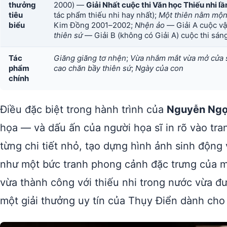
thưởng
2000) —
Giải Nhất cuộc thi Văn học Thiếu nhi lần 
tiêu
tác phẩm thiếu nhi hay nhất);
Một thiên nằm mộ
biểu
Kim Đồng 2001–2002;
Nhện ảo
— Giải A cuộc vậ
thiên sứ
— Giải B (không có Giải A) cuộc thi sán
Tác
Giăng giăng tơ nhện
;
Vừa nhắm mắt vừa mở cửa 
phẩm
cao chăn bầy thiên sứ
;
Ngày của con
chính
Điều đặc biệt trong hành trình của
Nguyễn Ngọ
họa — và dấu ấn của người họa sĩ in rõ vào tra
từng chi tiết nhỏ, tạo dựng hình ảnh sinh động
như một bức tranh phong cảnh đặc trưng của m
vừa thành công với thiếu nhi trong nước vừa đ
một giải thưởng uy tín của Thụy Điển dành cho 