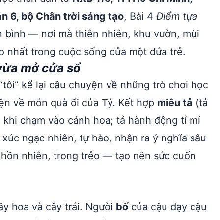
 6, bộ Chân trời sáng tạo
, Bài 4
Điểm tựa
n bình — nơi mà thiên nhiên, khu vườn, mùi
o nhất trong cuộc sống của một đứa trẻ.
vừa mở cửa sổ
tôi” kể lại câu chuyện về những trò chơi học
ện về món quà ổi của Tý. Kết hợp
miêu tả
(tả
 khi chạm vào cánh hoa; tả hành động tỉ mỉ
xúc ngạc nhiên, tự hào, nhận ra ý nghĩa sâu
 hồn nhiên, trong trẻo — tạo nên sức cuốn
ầy hoa và cây trái. Người
bố
của cậu dạy cậu