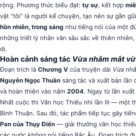
rộng. Phương thức biểu đạt:
tự sự
, kết hợp
miê
vật “tôi” là người kể chuyện, tạo nên sự gần g
hồn nhiên, trong sáng
như tiếng nói của một đứ
những triết lý nhân văn sâu sắc về thiên nhiên,
dị.
Hoàn cảnh sáng tác
Vừa nhắm mắt vừ
Đoạn trích là
Chương V
của truyện dài
Vừa nhắ
Nguyễn Ngọc Thuần
sáng tác và xuất bản lần
và hoàn thiện vào năm
2004
. Ngay từ lần xuấ
Nhất cuộc thi Văn học Thiếu nhi lần III — một 
Bình Thuận. Sau đó, tác phẩm tiếp tục gây tiế
Pan của Thụy Điển
— giải thưởng văn học thiếu
các nước không nói tiếng Bắc Âu. Đoạn trích đ