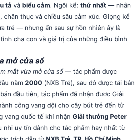
u tả
và
biểu cảm
. Ngôi kể:
thứ nhất
— nhân
ũi, chân thực và chiều sâu cảm xúc. Giọng kể
a trẻ — nhưng ẩn sau sự hồn nhiên ấy là
 tình cha con và giá trị của những điều bình
a mở cửa sổ
m mắt vừa mở cửa sổ
— tác phẩm được
 đầu năm
2000
(NXB Trẻ), sau đó được tái bản
t bản đầu tiên, tác phẩm đã nhận được Giải
thành công vang dội cho cây bút trẻ đến từ
ng vang quốc tế khi nhận
Giải thưởng Peter
 nhi uy tín dành cho tác phẩm hay nhất từ
ược trích dẫn từ
NXB Trẻ, TP. Hồ Chí Minh,