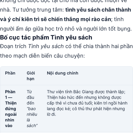
nhà. Tư tưởng trung tâm:
tình yêu sách chân thành
và ý chí kiên trì sẽ chiến thắng mọi rào cản
; tình
người ấm áp giữa học trò nhỏ và người lớn tốt bụng.
Bố cục tác phẩm Tình yêu sách
Đoạn trích
Tình yêu sách
có thể chia thành hai phần
theo mạch diễn biến câu chuyện:
Phần
Giới
Nội dung chính
hạn
Phần
Từ
Thư viện tỉnh Bắc Giang được thành lập;
1 —
đầu
Thiện háo hức đến nhưng không được
Thiện
đến
cấp thẻ vì chưa đủ tuổi; kiên trì ngồi hành
đứng
“bao
lang đọc ké; cô thủ thư phát hiện nhưng
ngoài
nhiêu
lờ đi.
nhìn
là
vào
sách”