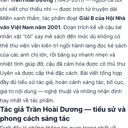
chỉ viết cho thiếu nhi — được trích từ truyện dài
Miền xanh thẳm
, tác phẩm đoạt
Giải B của Hội Nhà
văn Việt Nam năm 2001
. Đoạn trích kể về cậu bé
nhân vật “tôi” say mê sách đến mức dù không có
thẻ thư viện vẫn kiên trì ngồi hành lang đọc ké sách
của các anh chị lớn, rồi bằng sự nhanh nhẹn và
nhiệt tình giúp đỡ, cậu đã cảm hóa được cô thủ thư
Uyên và được cấp thẻ đặc cách. Bài viết tổng hợp
đầy đủ tiểu sử tác giả, hoàn cảnh sáng tác, bố cục,
giá trị nội dung — nghệ thuật và những nhận định
hay nhất về tác phẩm.
Tác giả Trần Hoài Dương — tiểu sử và
phong cách sáng tác
Dưới đây là những thông tin quan trọng nhất về