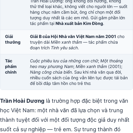
Trần Hoài Dương: ông không đổi hướng, không
thử thể loại khác, không viết cho người lớn — suốt
hàng chục năm cầm bút, ông chỉ chọn một đối
tượng duy nhất là các em nhỏ. Gửi gắm phần lớn
tác phẩm tại
Nhà xuất bản Kim Đồng
.
Giải
Giải B của Hội Nhà văn Việt Nam năm 2001
cho
thưởng
truyện dài
Miền xanh thẳm
— tác phẩm chứa
đoạn trích
Tình yêu sách
.
Tác
Cuộc phiêu lưu của những con chữ
;
Một thoáng
phẩm
heo may phương Nam
;
Miền xanh thẳm
(2001);
chính
Nàng công chúa biển
. Sau khi nhà văn qua đời,
nhiều cuốn sách của ông vẫn liên tục được tái bản
để bồi đắp tâm hồn cho trẻ thơ.
Trần Hoài Dương
là trường hợp đặc biệt trong văn
học Việt Nam: một nhà văn đã lựa chọn và trung
thành tuyệt đối với một đối tượng độc giả duy nhất
suốt cả sự nghiệp — trẻ em. Sự trung thành đó