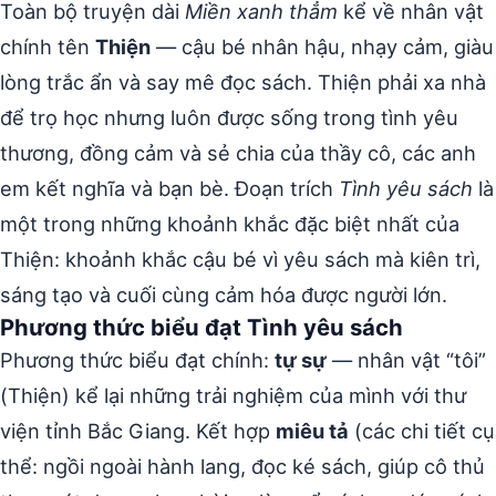
Toàn bộ truyện dài
Miền xanh thẳm
kể về nhân vật
chính tên
Thiện
— cậu bé nhân hậu, nhạy cảm, giàu
lòng trắc ẩn và say mê đọc sách. Thiện phải xa nhà
để trọ học nhưng luôn được sống trong tình yêu
thương, đồng cảm và sẻ chia của thầy cô, các anh
em kết nghĩa và bạn bè. Đoạn trích
Tình yêu sách
là
một trong những khoảnh khắc đặc biệt nhất của
Thiện: khoảnh khắc cậu bé vì yêu sách mà kiên trì,
sáng tạo và cuối cùng cảm hóa được người lớn.
Phương thức biểu đạt Tình yêu sách
Phương thức biểu đạt chính:
tự sự
— nhân vật “tôi”
(Thiện) kể lại những trải nghiệm của mình với thư
viện tỉnh Bắc Giang. Kết hợp
miêu tả
(các chi tiết cụ
thể: ngồi ngoài hành lang, đọc ké sách, giúp cô thủ