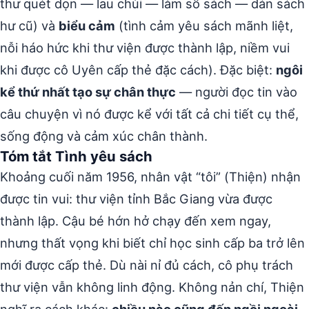
thư quét dọn — lau chùi — làm sổ sách — dán sách
hư cũ) và
biểu cảm
(tình cảm yêu sách mãnh liệt,
nỗi háo hức khi thư viện được thành lập, niềm vui
khi được cô Uyên cấp thẻ đặc cách). Đặc biệt:
ngôi
kể thứ nhất tạo sự chân thực
— người đọc tin vào
câu chuyện vì nó được kể với tất cả chi tiết cụ thể,
sống động và cảm xúc chân thành.
Tóm tắt Tình yêu sách
Khoảng cuối năm 1956, nhân vật “tôi” (Thiện) nhận
được tin vui: thư viện tỉnh Bắc Giang vừa được
thành lập. Cậu bé hớn hở chạy đến xem ngay,
nhưng thất vọng khi biết chỉ học sinh cấp ba trở lên
mới được cấp thẻ. Dù nài nỉ đủ cách, cô phụ trách
thư viện vẫn không linh động. Không nản chí, Thiện
nghĩ ra cách khác:
chiều nào cũng đến ngồi ngoài