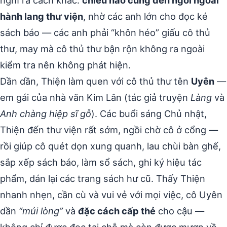
hành lang thư viện
, nhờ các anh lớn cho đọc ké
sách báo — các anh phải “khôn héo” giấu cô thủ
thư, may mà cô thủ thư bận rộn không ra ngoài
kiểm tra nên không phát hiện.
Dần dần, Thiện làm quen với cô thủ thư tên
Uyên
—
em gái của nhà văn Kim Lân (tác giả truyện
Làng
và
Anh chàng hiệp sĩ gỗ
). Các buổi sáng Chủ nhật,
Thiện đến thư viện rất sớm, ngồi chờ cô ở cổng —
rồi giúp cô quét dọn xung quanh, lau chùi bàn ghế,
sắp xếp sách báo, làm sổ sách, ghi ký hiệu tác
phẩm, dán lại các trang sách hư cũ. Thấy Thiện
nhanh nhẹn, cần cù và vui vẻ với mọi việc, cô Uyên
dần
“mủi lòng”
và
đặc cách cấp thẻ
cho cậu —
không chỉ được đọc tại chỗ mà còn được mượn về