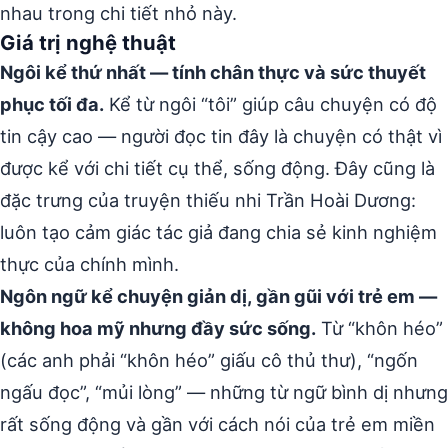
nhau trong chi tiết nhỏ này.
Giá trị nghệ thuật
Ngôi kể thứ nhất — tính chân thực và sức thuyết
phục tối đa.
Kể từ ngôi “tôi” giúp câu chuyện có độ
tin cậy cao — người đọc tin đây là chuyện có thật vì
được kể với chi tiết cụ thể, sống động. Đây cũng là
đặc trưng của truyện thiếu nhi Trần Hoài Dương:
luôn tạo cảm giác tác giả đang chia sẻ kinh nghiệm
thực của chính mình.
Ngôn ngữ kể chuyện giản dị, gần gũi với trẻ em —
không hoa mỹ nhưng đầy sức sống.
Từ “khôn héo”
(các anh phải “khôn héo” giấu cô thủ thư), “ngốn
ngấu đọc”, “mủi lòng” — những từ ngữ bình dị nhưng
rất sống động và gần với cách nói của trẻ em miền