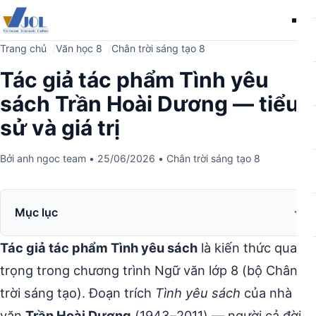
Me
Trang chủ
Văn học 8
Chân trời sáng tạo 8
Tác giả tác phẩm Tình yêu
sách Trần Hoài Dương — tiểu
sử và giá trị
Bởi
anh ngoc team
•
25/06/2026
•
Chân trời sáng tạo 8
Mục lục
Tác giả tác phẩm Tình yêu sách
là kiến thức quan
trọng trong chương trình Ngữ văn lớp 8 (bộ Chân
trời sáng tạo). Đoạn trích
Tình yêu sách
của nhà
văn
Trần Hoài Dương
(1943–2011) — người cả đời