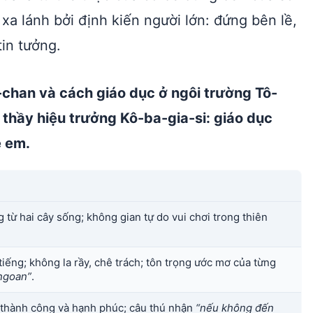
 xa lánh bởi định kiến người lớn: đứng bên lề,
tin tưởng.
chan và cách giáo dục ở ngôi trường Tô-
 thầy hiệu trưởng Kô-ba-gia-si: giáo dục
ẻ em.
 từ hai cây sống; không gian tự do vui chơi trong thiên
ếng; không la rầy, chê trách; tôn trọng ước mơ của từng
 ngoan”
.
thành công và hạnh phúc; câu thú nhận
“nếu không đến