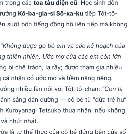
ằm trong các
toa tàu điện cũ
. Học sinh đến
 trưởng
Kô-ba-gia-si Sô-xa-ku
tiếp Tốt-tô-
n suốt bốn tiếng đồng hồ liên tiếp mà không
“Không được gò bó em và các kế hoạch của
ong thiên nhiên. Ước mơ của các em còn lớn
g bị chê trách, la rầy; được tham gia nhiều
g cá nhân có ước mơ và tiềm năng riêng.
ưởng nhiều lần nói với Tốt-tô-chan:
“Con là
h ánh sáng dẫn đường — cô bé từ “đứa trẻ hư”
nh Kuroyanagi Tetsuko thừa nhận: nếu không
và nhút nhát.
ừa là tư thế thực của cô bé đứng bên cửa sổ