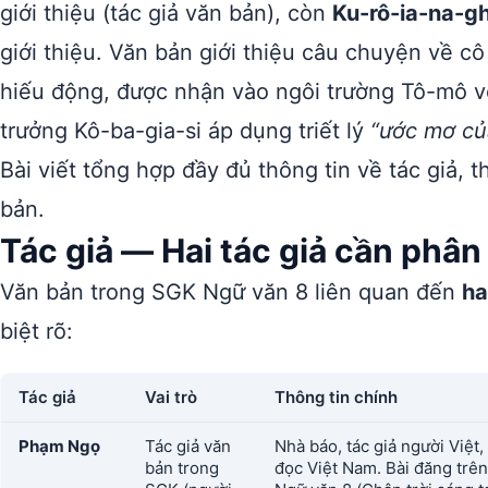
giới thiệu (tác giả văn bản), còn
Ku-rô-ia-na-gh
giới thiệu. Văn bản giới thiệu câu chuyện về cô
hiếu động, được nhận vào ngôi trường Tô-mô vớ
trưởng Kô-ba-gia-si áp dụng triết lý
“ước mơ củ
Bài viết tổng hợp đầy đủ thông tin về tác giả, th
bản.
Tác giả — Hai tác giả cần phân
Văn bản trong SGK Ngữ văn 8 liên quan đến
ha
biệt rõ:
Tác giả
Vai trò
Thông tin chính
Phạm Ngọ
Tác giả văn
Nhà báo, tác giả người Việt,
bản trong
đọc Việt Nam. Bài đăng trê