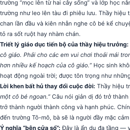
trường “mọc lên từ hai cây sống” và lớp học n
trường như leo lên tàu đi phiêu lưu. Thầy hiệu
chan lần đầu và kiên nhẫn nghe cô bé kể chuyệ
tỏ ra sốt ruột hay nhàm chán.
Triết lý giáo dục tiến bộ của thầy hiệu trưởng:
cô giáo. Phải cho các em vui chơi thoải mái tr
hơn nhiều kế hoạch của cô giáo.”
Học sinh khôn
hoạt động ngoài trời; được tôn trọng như nhữn
Lời khen bất hủ thay đổi cuộc đời:
Thầy hiệu tr
một cô bé ngoan.”
Câu nói giản dị đó trở thàn
trở thành người thành công và hạnh phúc. Chí
đến trường Tô-mô, bà sẽ là người đầy mặc cảm 
Ý nghĩa “bên cửa sổ”:
Đây là ẩn dụ đa tầng — v