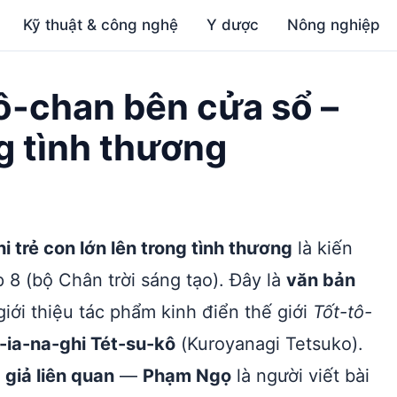
Kỹ thuật & công nghệ
Y dược
Nông nghiệp
ô-chan bên cửa sổ –
ng tình thương
 trẻ con lớn lên trong tình thương
là kiến
 8 (bộ Chân trời sáng tạo). Đây là
văn bản
iới thiệu tác phẩm kinh điển thế giới
Tốt-tô-
-ia-na-ghi Tét-su-kô
(Kuroyanagi Tetsuko).
 giả liên quan
—
Phạm Ngọ
là người viết bài