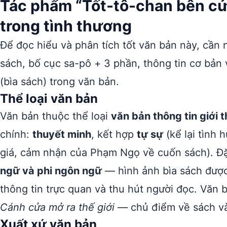
Tác phẩm “Tốt-tô-chan bên cửa 
trong tình thương
Để đọc hiểu và phân tích tốt văn bản này, cần n
sách, bố cục sa-pô + 3 phần, thông tin cơ bả
(bìa sách) trong văn bản.
Thể loại văn bản
Văn bản thuộc thể loại
văn bản thông tin giới 
chính:
thuyết minh
, kết hợp
tự sự
(kể lại tình
giá, cảm nhận của Phạm Ngọ về cuốn sách). Đặ
ngữ và phi ngôn ngữ
— hình ảnh bìa sách được
thông tin trực quan và thu hút người đọc. Văn
Cánh cửa mở ra thế giới
— chủ điểm về sách và
Xuất xứ văn bản