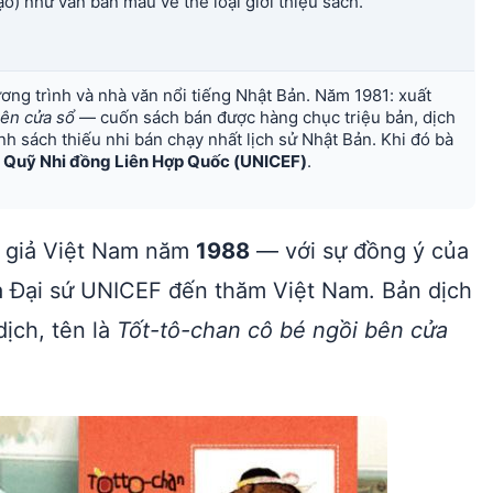
ạo) như văn bản mẫu về thể loại giới thiệu sách.
ơng trình và nhà văn nổi tiếng Nhật Bản. Năm 1981: xuất
bên cửa sổ
— cuốn sách bán được hàng chục triệu bản, dịch
nh sách thiếu nhi bán chạy nhất lịch sử Nhật Bản. Khi đó bà
ủa Quỹ Nhi đồng Liên Hợp Quốc (UNICEF)
.
 giả Việt Nam năm
1988
— với sự đồng ý của
là Đại sứ UNICEF đến thăm Việt Nam. Bản dịch
ịch, tên là
Tốt-tô-chan cô bé ngồi bên cửa