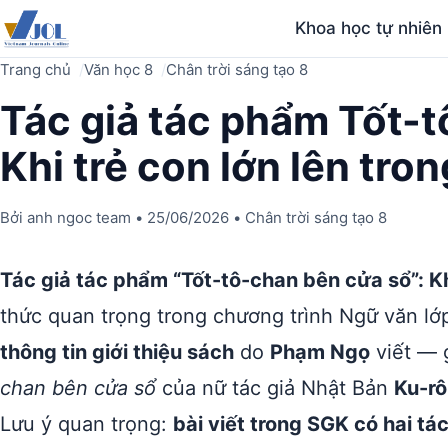
Khoa học tự nhiên
Trang chủ
Văn học 8
Chân trời sáng tạo 8
Tác giả tác phẩm Tốt-t
Khi trẻ con lớn lên tro
Bởi
anh ngoc team
•
25/06/2026
•
Chân trời sáng tạo 8
Tác giả tác phẩm “Tốt-tô-chan bên cửa sổ”: Khi
thức quan trọng trong chương trình Ngữ văn lớp
thông tin giới thiệu sách
do
Phạm Ngọ
viết — g
chan bên cửa sổ
của nữ tác giả Nhật Bản
Ku-rô
Lưu ý quan trọng:
bài viết trong SGK có hai tác