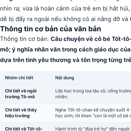
nhìn ra; vừa là hoàn cảnh của trẻ em bị hắt hủi,
dễ bị đẩy ra ngoài nếu không có ai nâng đỡ và 
Thông tin cơ bản của văn bản
Thông tin cơ bản:
Câu chuyện về cô bé Tốt-tô-
mô; ý nghĩa nhân văn trong cách giáo dục của
dựa trên tình yêu thương và tôn trọng từng tr
Nhóm chi tiết
Nội dung
Chi tiết về ngôi
Lớp học trong toa tàu cũ; cổng trường
trường Tô-mô
nhiên.
Chi tiết về thầy
Nghe Tốt-tô-chan kể chuyện suốt 4 ti
hiệu trưởng
học sinh; lời khen
“con là một cô bé
Chi tiết về Tốt-tô-
Hành trình từ
“đứa trẻ hư”
đến người 