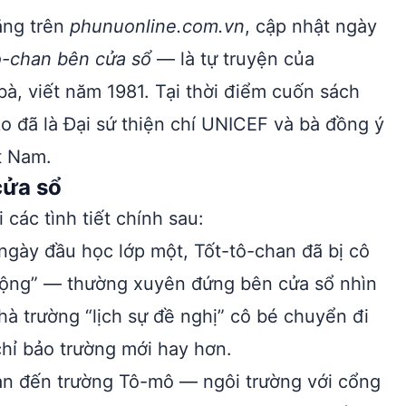
ăng trên
phunuonline.com.vn
, cập nhật ngày
ô-chan bên cửa sổ
— là tự truyện của
à, viết năm 1981. Tại thời điểm cuốn sách
o đã là Đại sứ thiện chí UNICEF và bà đồng ý
t Nam.
cửa sổ
các tình tiết chính sau:
gày đầu học lớp một, Tốt-tô-chan đã bị cô
động” — thường xuyên đứng bên cửa sổ nhìn
à trường “lịch sự đề nghị” cô bé chuyển đi
chỉ bảo trường mới hay hơn.
n đến trường Tô-mô — ngôi trường với cổng