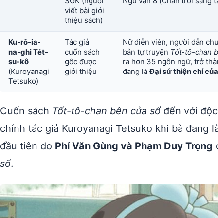
SGK (người
Ngữ văn 8 (Chân trời sáng t
viết bài giới
thiệu sách)
Ku-rô-ia-
Tác giả
Nữ diễn viên, người dẫn chư
na-ghi Tét-
cuốn sách
bản tự truyện
Tốt-tô-chan 
su-kô
gốc được
ra hơn 35 ngôn ngữ, trở thà
(Kuroyanagi
giới thiệu
đang là
Đại sứ thiện chí c
Tetsuko)
Cuốn sách
Tốt-tô-chan bên cửa sổ
đến với độc
chính tác giả Kuroyanagi Tetsuko khi bà đang 
đầu tiên do
Phí Văn Gùng và Phạm Duy Trọng
d
sổ
.