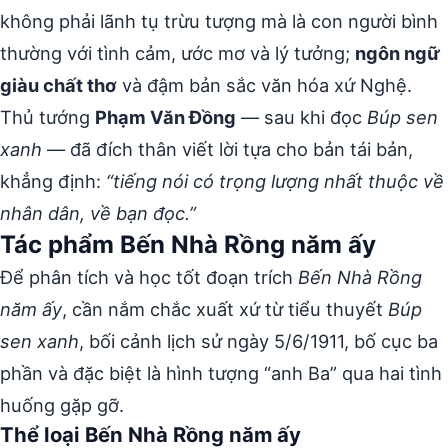
không phải lãnh tụ trừu tượng mà là con người bình
thường với tình cảm, ước mơ và lý tưởng;
ngôn ngữ
giàu chất thơ
và đậm bản sắc văn hóa xứ Nghệ.
Thủ tướng
Phạm Văn Đồng
— sau khi đọc
Búp sen
xanh
— đã đích thân viết lời tựa cho bản tái bản,
khẳng định:
“tiếng nói có trọng lượng nhất thuộc về
nhân dân, về bạn đọc.”
Tác phẩm Bến Nhà Rồng năm ấy
Để phân tích và học tốt đoạn trích
Bến Nhà Rồng
năm ấy
, cần nắm chắc xuất xứ từ tiểu thuyết
Búp
sen xanh
, bối cảnh lịch sử ngày 5/6/1911, bố cục ba
phần và đặc biệt là hình tượng “anh Ba” qua hai tình
huống gặp gỡ.
Thể loại Bến Nhà Rồng năm ấy