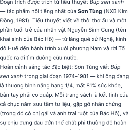
Đoạn trích được trích từ tiểu thuyết
Búp sen xanh
— tác phẩm nổi tiếng nhất của
Sơn Tùng
(NXB Kim
Đồng, 1981). Tiểu thuyết viết về thời thơ ấu và một
phần tuổi trẻ của nhân vật Nguyễn Sinh Cung (tên
khai sinh của Bác Hồ) — từ làng quê xứ Nghệ, kinh
đô Huế đến hành trình xuôi phương Nam và rời Tổ
quốc ra đi tìm đường cứu nước.
Hoàn cảnh sáng tác đặc biệt: Sơn Tùng viết
Búp
sen xanh
trong giai đoạn 1974–1981 — khi ông đang
là thương binh nặng hạng 1/4, mất 81% sức khỏe,
bàn tay phải co quắp. Mỗi trang sách là kết tinh của
cả chục năm sưu tầm tư liệu, gặp gỡ nhân chứng
(trong đó có chị gái và anh trai ruột của Bác Hồ), và
sự chịu đựng đau đớn thể chất phi thường để hoàn