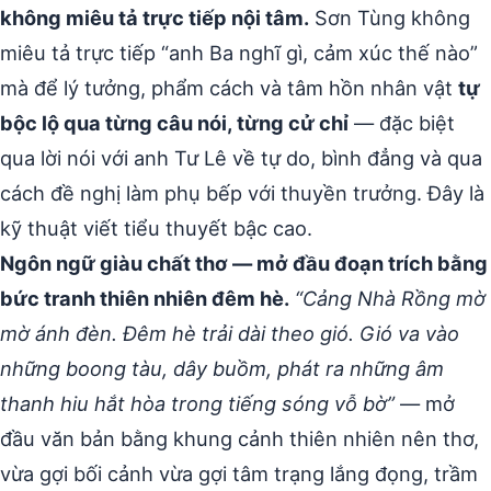
không miêu tả trực tiếp nội tâm.
Sơn Tùng không
miêu tả trực tiếp “anh Ba nghĩ gì, cảm xúc thế nào”
mà để lý tưởng, phẩm cách và tâm hồn nhân vật
tự
bộc lộ qua từng câu nói, từng cử chỉ
— đặc biệt
qua lời nói với anh Tư Lê về tự do, bình đẳng và qua
cách đề nghị làm phụ bếp với thuyền trưởng. Đây là
kỹ thuật viết tiểu thuyết bậc cao.
Ngôn ngữ giàu chất thơ — mở đầu đoạn trích bằng
bức tranh thiên nhiên đêm hè.
“Cảng Nhà Rồng mờ
mờ ánh đèn. Đêm hè trải dài theo gió. Gió va vào
những boong tàu, dây buồm, phát ra những âm
thanh hiu hắt hòa trong tiếng sóng vỗ bờ”
— mở
đầu văn bản bằng khung cảnh thiên nhiên nên thơ,
vừa gợi bối cảnh vừa gợi tâm trạng lắng đọng, trầm