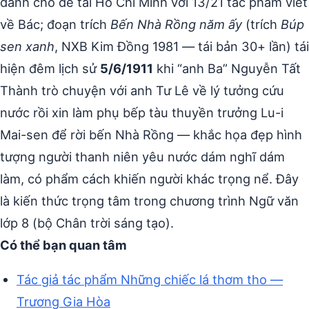
dành cho đề tài Hồ Chí Minh với 13/21 tác phẩm viết
về Bác; đoạn trích
Bến Nhà Rồng năm ấy
(trích
Búp
sen xanh
, NXB Kim Đồng 1981 — tái bản 30+ lần) tái
hiện đêm lịch sử
5/6/1911
khi “anh Ba” Nguyễn Tất
Thành trò chuyện với anh Tư Lê về lý tưởng cứu
nước rồi xin làm phụ bếp tàu thuyền trưởng Lu-i
Mai-sen để rời bến Nhà Rồng — khắc họa đẹp hình
tượng người thanh niên yêu nước dám nghĩ dám
làm, có phẩm cách khiến người khác trọng nể. Đây
là kiến thức trọng tâm trong chương trình Ngữ văn
lớp 8 (bộ Chân trời sáng tạo).
Có thể bạn quan tâm
Tác giả tác phẩm Những chiếc lá thơm tho —
Trương Gia Hòa