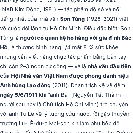
(NXB Kim Đồng, 1981) — tác phẩm đồ sộ và nổi
tiếng nhất của nhà văn
Sơn Tùng
(1928–2021) viết
về cuộc đời lãnh tụ Hồ Chí Minh. Điều đặc biệt: Sơn
Tùng là
người có quan hệ họ hàng với gia đình Bác
Hồ
, là thương binh hạng 1/4 mất 81% sức khỏe
nhưng vẫn viết hàng chục tác phẩm bằng bàn tay
chỉ còn 2–3 ngón cử động — và là
nhà văn đầu tiên
của Hội Nhà văn Việt Nam được phong danh hiệu
Anh hùng Lao động
(2011). Đoạn trích kể về đêm
ngày 5/6/1911
khi “anh Ba” (Nguyễn Tất Thành —
người sau này là Chủ tịch Hồ Chí Minh) trò chuyện
với anh Tư Lê về lý tưởng cứu nước, rồi gặp thuyền
trưởng Lu-i Ê-du-a Mai-sen xin làm phụ bếp để
được rời bến Nhà Rồng sang phương Tây tìm đường