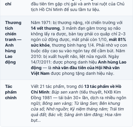
chí
đầu tiên tìm gặp chị gái và anh trai ruột của Chủ
tịch Hồ Chí Minh để sưu tầm tư liệu.
Thương
Năm 1971: bị thương nặng, rời chiến trường với
tích
14 vết thương
, 3 mảnh đạn găm trong sọ não
chiến
không lấy ra được, bàn tay phải co quắp chỉ 2–3
tranh —
ngón cử động được, mắt phải còn 1/10,
mất 81%
Anh
sức khỏe
, thương binh hạng 1/4. Phải nhờ vợ con
hùng
buộc dây cao su vào ngón tay để cầm bút. Năm
Lao
2010: bị xuất huyết não, liệt nửa người. Ngày
động
14/7/2011: được phong danh hiệu
Anh hùng Lao
động
— là
nhà văn đầu tiên của Hội Nhà văn
Việt Nam
được phong tặng danh hiệu này.
Tác
Viết 21 tác phẩm, trong đó
13 tác phẩm về Hồ
phẩm
Chí Minh
:
Búp sen xanh
(tiểu thuyết, NXB Kim
chính
Đồng 1981 — tái bản 30+ lần, dịch ra nhiều ngôn
ngữ);
Bông sen vàng; Từ làng Sen; Bên khung
cửa sổ; Nhớ nguồn; Kỷ niệm tháng năm; Trái tim
quả đất; Bác về; Sáng ánh tâm đăng; Hoa râm
bụt…