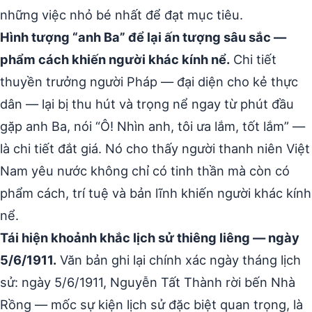
những việc nhỏ bé nhất để đạt mục tiêu.
Hình tượng “anh Ba” để lại ấn tượng sâu sắc —
phẩm cách khiến người khác kính nể.
Chi tiết
thuyền trưởng người Pháp — đại diện cho kẻ thực
dân — lại bị thu hút và trọng nể ngay từ phút đầu
gặp anh Ba, nói “Ô! Nhìn anh, tôi ưa lắm, tốt lắm” —
là chi tiết đắt giá. Nó cho thấy người thanh niên Việt
Nam yêu nước không chỉ có tinh thần mà còn có
phẩm cách, trí tuệ và bản lĩnh khiến người khác kính
nể.
Tái hiện khoảnh khắc lịch sử thiêng liêng — ngày
5/6/1911.
Văn bản ghi lại chính xác ngày tháng lịch
sử: ngày 5/6/1911, Nguyễn Tất Thành rời bến Nhà
Rồng — mốc sự kiện lịch sử đặc biệt quan trọng, là