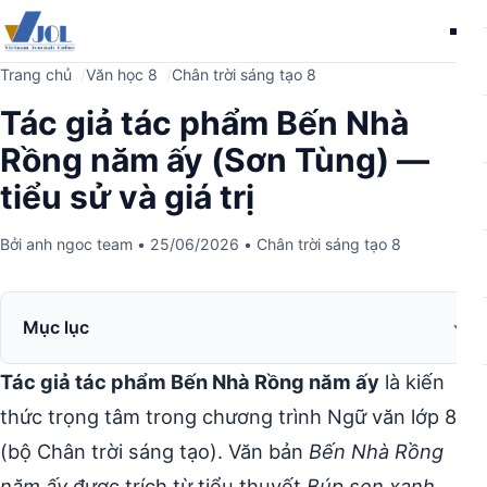
Me
Trang chủ
Văn học 8
Chân trời sáng tạo 8
Tác giả tác phẩm Bến Nhà
Rồng năm ấy (Sơn Tùng) —
tiểu sử và giá trị
Bởi
anh ngoc team
•
25/06/2026
•
Chân trời sáng tạo 8
Mục lục
Tác giả tác phẩm Bến Nhà Rồng năm ấy
là kiến
thức trọng tâm trong chương trình Ngữ văn lớp 8
(bộ Chân trời sáng tạo). Văn bản
Bến Nhà Rồng
năm ấy
được trích từ tiểu thuyết
Búp sen xanh