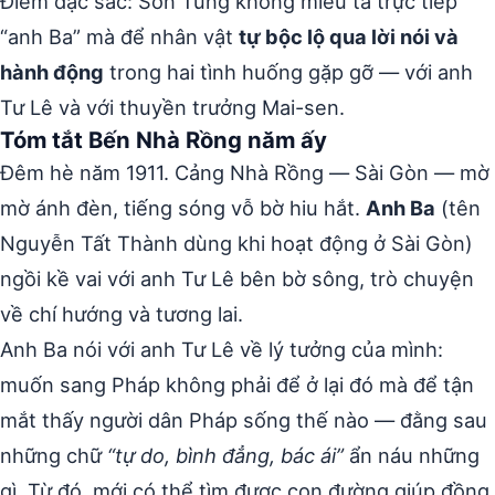
Điểm đặc sắc: Sơn Tùng không miêu tả trực tiếp
“anh Ba” mà để nhân vật
tự bộc lộ qua lời nói và
hành động
trong hai tình huống gặp gỡ — với anh
Tư Lê và với thuyền trưởng Mai-sen.
Tóm tắt Bến Nhà Rồng năm ấy
Đêm hè năm 1911. Cảng Nhà Rồng — Sài Gòn — mờ
mờ ánh đèn, tiếng sóng vỗ bờ hiu hắt.
Anh Ba
(tên
Nguyễn Tất Thành dùng khi hoạt động ở Sài Gòn)
ngồi kề vai với anh Tư Lê bên bờ sông, trò chuyện
về chí hướng và tương lai.
Anh Ba nói với anh Tư Lê về lý tưởng của mình:
muốn sang Pháp không phải để ở lại đó mà để tận
mắt thấy người dân Pháp sống thế nào — đằng sau
những chữ
“tự do, bình đẳng, bác ái”
ẩn náu những
gì. Từ đó, mới có thể tìm được con đường giúp đồng