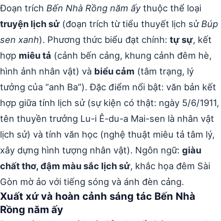
Đoạn trích
Bến Nhà Rồng năm ấy
thuộc thể loại
truyện lịch sử
(đoạn trích từ tiểu thuyết lịch sử
Búp
sen xanh
). Phương thức biểu đạt chính:
tự sự
, kết
hợp
miêu tả
(cảnh bến cảng, khung cảnh đêm hè,
hình ảnh nhân vật) và
biểu cảm
(tâm trạng, lý
tưởng của “anh Ba”). Đặc điểm nổi bật: văn bản kết
hợp giữa tính lịch sử (sự kiện có thật: ngày 5/6/1911,
tên thuyền trưởng Lu-i Ê-du-a Mai-sen là nhân vật
lịch sử) và tính văn học (nghệ thuật miêu tả tâm lý,
xây dựng hình tượng nhân vật). Ngôn ngữ:
giàu
chất thơ, đậm màu sắc lịch sử
, khắc họa đêm Sài
Gòn mờ ảo với tiếng sóng và ánh đèn cảng.
Xuất xứ và hoàn cảnh sáng tác Bến Nhà
Rồng năm ấy