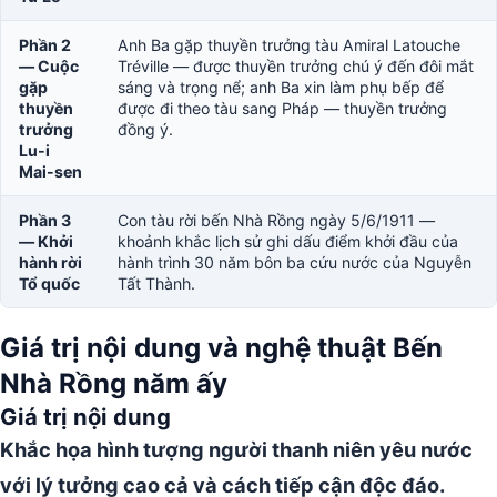
Phần 2
Anh Ba gặp thuyền trưởng tàu Amiral Latouche
— Cuộc
Tréville — được thuyền trưởng chú ý đến đôi mắt
gặp
sáng và trọng nể; anh Ba xin làm phụ bếp để
thuyền
được đi theo tàu sang Pháp — thuyền trưởng
trưởng
đồng ý.
Lu-i
Mai-sen
Phần 3
Con tàu rời bến Nhà Rồng ngày 5/6/1911 —
— Khởi
khoảnh khắc lịch sử ghi dấu điểm khởi đầu của
hành rời
hành trình 30 năm bôn ba cứu nước của Nguyễn
Tổ quốc
Tất Thành.
Giá trị nội dung và nghệ thuật Bến
Nhà Rồng năm ấy
Giá trị nội dung
Khắc họa hình tượng người thanh niên yêu nước
với lý tưởng cao cả và cách tiếp cận độc đáo.