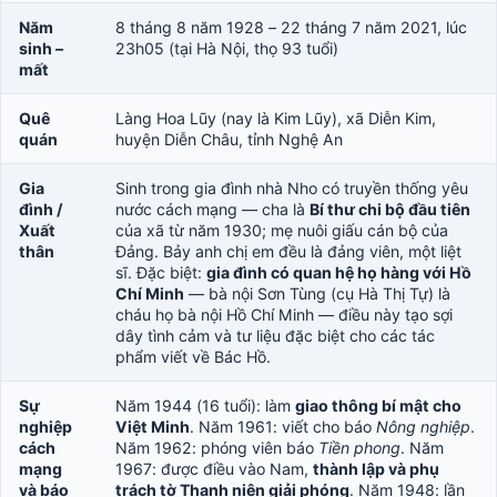
Năm
8 tháng 8 năm 1928 – 22 tháng 7 năm 2021, lúc
sinh –
23h05 (tại Hà Nội, thọ 93 tuổi)
mất
Quê
Làng Hoa Lũy (nay là Kim Lũy), xã Diễn Kim,
quán
huyện Diễn Châu, tỉnh Nghệ An
Gia
Sinh trong gia đình nhà Nho có truyền thống yêu
đình /
nước cách mạng — cha là
Bí thư chi bộ đầu tiên
Xuất
của xã từ năm 1930; mẹ nuôi giấu cán bộ của
thân
Đảng. Bảy anh chị em đều là đảng viên, một liệt
sĩ. Đặc biệt:
gia đình có quan hệ họ hàng với Hồ
Chí Minh
— bà nội Sơn Tùng (cụ Hà Thị Tự) là
cháu họ bà nội Hồ Chí Minh — điều này tạo sợi
dây tình cảm và tư liệu đặc biệt cho các tác
phẩm viết về Bác Hồ.
Sự
Năm 1944 (16 tuổi): làm
giao thông bí mật cho
nghiệp
Việt Minh
. Năm 1961: viết cho báo
Nông nghiệp
.
cách
Năm 1962: phóng viên báo
Tiền phong
. Năm
mạng
1967: được điều vào Nam,
thành lập và phụ
và báo
trách tờ Thanh niên giải phóng
. Năm 1948: lần