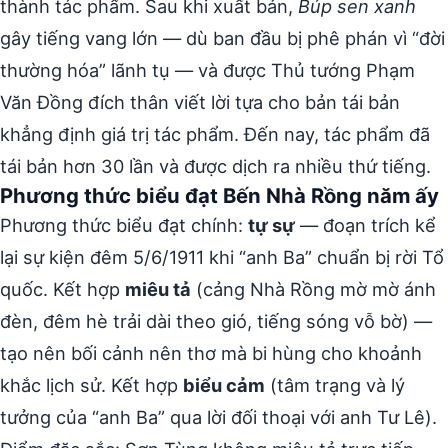
thành tác phẩm. Sau khi xuất bản,
Búp sen xanh
gây tiếng vang lớn — dù ban đầu bị phê phán vì “đời
thường hóa” lãnh tụ — và được Thủ tướng Phạm
Văn Đồng đích thân viết lời tựa cho bản tái bản
khẳng định giá trị tác phẩm. Đến nay, tác phẩm đã
tái bản hơn 30 lần và được dịch ra nhiều thứ tiếng.
Phương thức biểu đạt Bến Nhà Rồng năm ấy
Phương thức biểu đạt chính:
tự sự
— đoạn trích kể
lại sự kiện đêm 5/6/1911 khi “anh Ba” chuẩn bị rời Tổ
quốc. Kết hợp
miêu tả
(cảng Nhà Rồng mờ mờ ánh
đèn, đêm hè trải dài theo gió, tiếng sóng vỗ bờ) —
tạo nên bối cảnh nên thơ mà bi hùng cho khoảnh
khắc lịch sử. Kết hợp
biểu cảm
(tâm trạng và lý
tưởng của “anh Ba” qua lời đối thoại với anh Tư Lê).