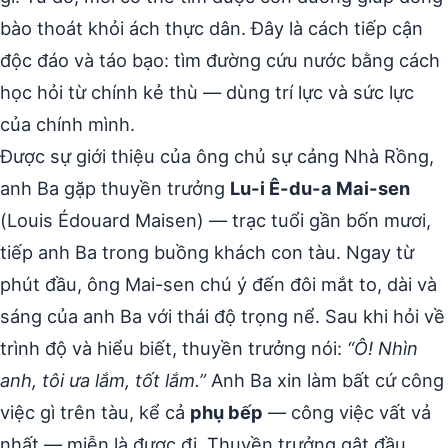
bào thoát khỏi ách thực dân. Đây là cách tiếp cận
độc đáo và táo bạo: tìm đường cứu nước bằng cách
học hỏi từ chính kẻ thù — dùng trí lực và sức lực
của chính mình.
Được sự giới thiệu của ông chủ sự cảng Nhà Rồng,
anh Ba gặp thuyền trưởng
Lu-i Ê-du-a Mai-sen
(Louis Édouard Maisen) — trạc tuổi gần bốn mươi,
tiếp anh Ba trong buồng khách con tàu. Ngay từ
phút đầu, ông Mai-sen chú ý đến đôi mắt to, dài và
sáng của anh Ba với thái độ trọng nể. Sau khi hỏi về
trình độ và hiểu biết, thuyền trưởng nói:
“Ô! Nhìn
anh, tôi ưa lắm, tốt lắm.”
Anh Ba xin làm bất cứ công
việc gì trên tàu, kể cả
phụ bếp
— công việc vất vả
nhất — miễn là được đi. Thuyền trưởng gật đầu