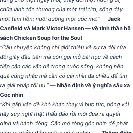
chữa lành tổn thương của một trái tim; sống dậy
một tâm hồn; nuôi dưỡng một ước mơ.”
—
Jack
Canfield và Mark Victor Hansen — về tinh thần bộ
sách Chicken Soup for the Soul
“Câu chuyện không chỉ giới thiệu về sự ra đời của
đôi giày đầu tiên mà còn gợi mở bài học về cách
tiếp cận các vấn đề trong cuộc sống: không nên
quá cứng nhắc mà cần có cái nhìn đa chiều để tìm
ra giải pháp tối ưu.”
—
Nhận định về ý nghĩa sâu xa
Góc nhìn
“Khi gặp vấn đề khó khăn thay vì bực tức, nóng vội
hãy suy nghĩ thật thấu đáo rồi mới đưa ra quyết
định và hành động. Cần mở rộng góc nhìn để phát
hiện ra nhiều điều mới lạ có ý nghĩa.”
—
Thông điệp