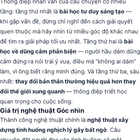
Thông điệp nhân văn của câu chuyện có nhiều
tầng: tầng thứ nhất là
bài học tư duy sáng tạo
—
khi gặp vấn đề, đừng chỉ nghĩ đến cách giải quyết
quen thuộc mà hãy nhìn từ nhiều góc độ khác nhau
để tìm ra giải pháp tối ưu nhất. Tầng thứ hai là
bài
học về dũng cảm phản biện
— người hầu dám dũng
cảm đứng ra nói trái ý vua, điều mà “không ai dám”
làm, vì ông biết rằng mình đúng. Và tầng thứ ba, sâu
nhất:
thay đổi bản thân thường hiệu quả hơn thay
đổi thế giới xung quanh
— thông điệp triết học
quan trọng cho cuộc sống.
Giá trị nghệ thuật Góc nhìn
Thành công nghệ thuật chính là
nghệ thuật xây
dựng tình huống nghịch lý gây bất ngờ
. Câu
chuyện đặt người đọc vào tình huống: cả một