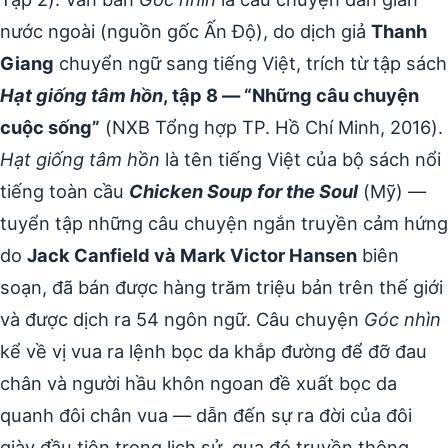
nước ngoài (nguồn gốc Ấn Độ), do dịch giả
Thanh
Giang
chuyển ngữ sang tiếng Việt, trích từ tập sách
Hạt giống tâm hồn
, tập 8 — “Những câu chuyện
cuộc sống”
(NXB Tổng hợp TP. Hồ Chí Minh, 2016).
Hạt giống tâm hồn
là tên tiếng Việt của bộ sách nổi
tiếng toàn cầu
Chicken Soup for the Soul
(Mỹ) —
tuyển tập những câu chuyện ngắn truyền cảm hứng
do
Jack Canfield và Mark Victor Hansen
biên
soạn, đã bán được hàng trăm triệu bản trên thế giới
và được dịch ra 54 ngôn ngữ. Câu chuyện
Góc nhìn
kể về vị vua ra lệnh bọc da khắp đường để đỡ đau
chân và người hầu khôn ngoan đề xuất bọc da
quanh đôi chân vua — dẫn đến sự ra đời của đôi
giày đầu tiên trong lịch sử, qua đó truyền thông