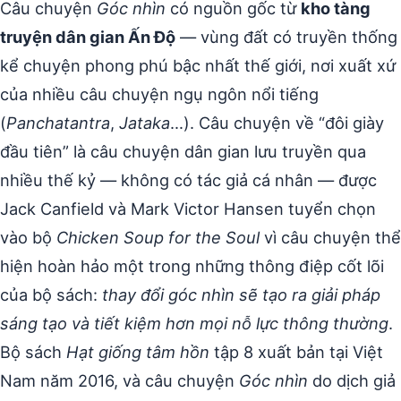
Câu chuyện
Góc nhìn
có nguồn gốc từ
kho tàng
truyện dân gian Ấn Độ
— vùng đất có truyền thống
kể chuyện phong phú bậc nhất thế giới, nơi xuất xứ
của nhiều câu chuyện ngụ ngôn nổi tiếng
(
Panchatantra
,
Jataka
…). Câu chuyện về “đôi giày
đầu tiên” là câu chuyện dân gian lưu truyền qua
nhiều thế kỷ — không có tác giả cá nhân — được
Jack Canfield và Mark Victor Hansen tuyển chọn
vào bộ
Chicken Soup for the Soul
vì câu chuyện thể
hiện hoàn hảo một trong những thông điệp cốt lõi
của bộ sách:
thay đổi góc nhìn sẽ tạo ra giải pháp
sáng tạo và tiết kiệm hơn mọi nỗ lực thông thường
.
Bộ sách
Hạt giống tâm hồn
tập 8 xuất bản tại Việt
Nam năm 2016, và câu chuyện
Góc nhìn
do dịch giả