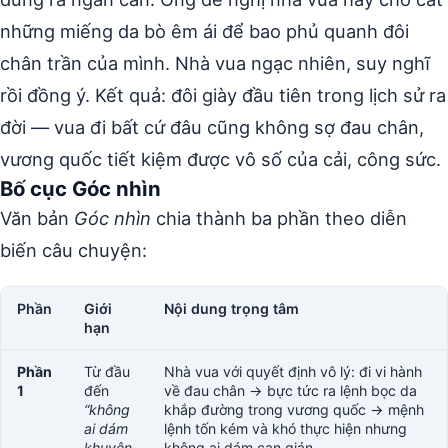
những miếng da bò êm ái để bao phủ quanh đôi
chân trần của mình. Nhà vua ngạc nhiên, suy nghĩ
rồi đồng ý. Kết quả: đôi giày đầu tiên trong lịch sử ra
đời — vua đi bất cứ đâu cũng không sợ đau chân,
vương quốc tiết kiệm được vô số của cải, công sức.
Bố cục Góc nhìn
Văn bản
Góc nhìn
chia thành ba phần theo diễn
biến câu chuyện:
Phần
Giới
Nội dung trọng tâm
hạn
Phần
Từ đầu
Nhà vua với quyết định vô lý: đi vi hành
1
đến
về đau chân → bực tức ra lệnh bọc da
“không
khắp đường trong vương quốc → mệnh
ai dám
lệnh tốn kém và khó thực hiện nhưng
khuyên
không ai dám can gián