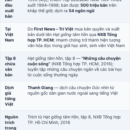
đầu
suốt 1994–1998; bán được
500 triệu bản
trên
xuất
khắp thế giới; dịch ra
54 ngôn ngữ
bản
Tại
Do
First News – Trí Việt
mua bản quyền và xuất
Việt
bản dưới tên
Hạt giống tâm hồn
qua
NXB Tổng
Nam
hợp TP. HCM
; nhanh chóng trở thành hiện tượng
văn hóa đọc trong giới học sinh, sinh viên Việt Nam
Tập 8
Hạt giống tâm hồn
, tập 8 —
“Những câu chuyện
chứa
cuộc sống”
(NXB Tổng hợp TP. HCM, 2016);
văn
tuyển tập những câu chuyện ngắn về các bài học
bản
từ cuộc sống thường ngày
Dịch
Thanh Giang
— dịch câu chuyện
Góc nhìn
từ
giả
nguồn gốc dân gian nước ngoài sang tiếng Việt
tiếng
Việt
Nguồn
Trích từ
Hạt giống tâm hồn
, tập 8, NXB Tổng hợp
trích
TP. Hồ Chí Minh, 2016
trong