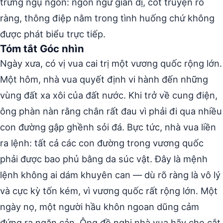
trưng ngụ ngôn: ngôn ngữ giản dị, cốt truyện rõ
ràng, thông điệp nằm trong tình huống chứ không
được phát biểu trực tiếp.
Tóm tắt Góc nhìn
Ngày xưa, có vị vua cai trị một vương quốc rộng lớn.
Một hôm, nhà vua quyết định vi hành đến những
vùng đất xa xôi của đất nước. Khi trở về cung điện,
ông phàn nàn rằng chân rất đau vì phải đi qua nhiều
con đường gập ghềnh sỏi đá. Bực tức, nhà vua liền
ra lệnh: tất cả các con đường trong vương quốc
phải được bao phủ bằng da súc vật. Đây là mệnh
lệnh không ai dám khuyên can — dù rõ ràng là vô lý
và cực kỳ tốn kém, vì vương quốc rất rộng lớn. Một
ngày nọ, một người hầu khôn ngoan dũng cảm
đứng ra ngăn cản. Ông đề nghị nhà vua hãy cho cắt