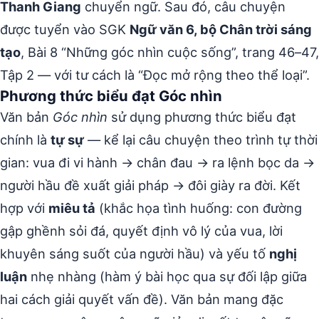
Thanh Giang
chuyển ngữ. Sau đó, câu chuyện
được tuyển vào SGK
Ngữ văn 6, bộ Chân trời sáng
tạo
, Bài 8 “Những góc nhìn cuộc sống”, trang 46–47,
Tập 2 — với tư cách là “Đọc mở rộng theo thể loại”.
Phương thức biểu đạt Góc nhìn
Văn bản
Góc nhìn
sử dụng phương thức biểu đạt
chính là
tự sự
— kể lại câu chuyện theo trình tự thời
gian: vua đi vi hành → chân đau → ra lệnh bọc da →
người hầu đề xuất giải pháp → đôi giày ra đời. Kết
hợp với
miêu tả
(khắc họa tình huống: con đường
gập ghềnh sỏi đá, quyết định vô lý của vua, lời
khuyên sáng suốt của người hầu) và yếu tố
nghị
luận
nhẹ nhàng (hàm ý bài học qua sự đối lập giữa
hai cách giải quyết vấn đề). Văn bản mang đặc