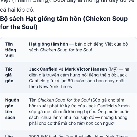
cả hai lớp đó.
Bộ sách Hạt giống tâm hồn (Chicken Soup
for the Soul)
Tên
Hạt giống tâm hồn
— bản dịch tiếng Việt của bộ
tiếng
sách
Chicken Soup for the Soul
Việt
Tác
Jack Canfield
và
Mark Victor Hansen
(Mỹ) — hai
giả
diễn giả truyền cảm hứng nổi tiếng thế giới; Jack
gốc
Canfield giữ kỷ lục 60 cuốn sách bán chạy nhất
theo New York Times
Nguồn
Tên
Chicken Soup for the Soul
(Súp gà cho tâm
gốc
hồn) xuất phát từ ký ức của Jack Canfield về món
tên
súp gà mẹ nấu mỗi khi ông bị ốm. Ông muốn cuốn
sách
sách “chữa lành” như loại súp đó — nhưng không
phải cho cơ thể mà cho
tâm hồn
con người
Lần
1993 (Mỹ); chiếm Top Bestseller New York Times