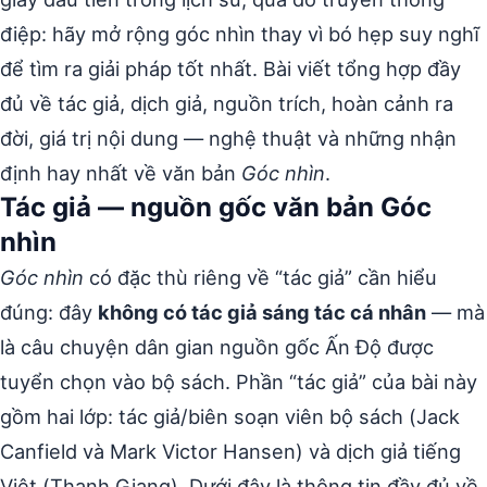
điệp: hãy mở rộng góc nhìn thay vì bó hẹp suy nghĩ
để tìm ra giải pháp tốt nhất. Bài viết tổng hợp đầy
đủ về tác giả, dịch giả, nguồn trích, hoàn cảnh ra
đời, giá trị nội dung — nghệ thuật và những nhận
định hay nhất về văn bản
Góc nhìn
.
Tác giả — nguồn gốc văn bản Góc
nhìn
Góc nhìn
có đặc thù riêng về “tác giả” cần hiểu
đúng: đây
không có tác giả sáng tác cá nhân
— mà
là câu chuyện dân gian nguồn gốc Ấn Độ được
tuyển chọn vào bộ sách. Phần “tác giả” của bài này
gồm hai lớp: tác giả/biên soạn viên bộ sách (Jack
Canfield và Mark Victor Hansen) và dịch giả tiếng
Việt (Thanh Giang). Dưới đây là thông tin đầy đủ về