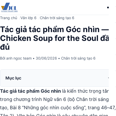
Me
Trang chủ
Văn lớp 6
Chân trời sáng tạo 6
Tác giả tác phẩm Góc nhìn —
Chicken Soup for the Soul đầy
đủ
Bởi
anh ngoc team
•
30/06/2026
•
Chân trời sáng tạo 6
Mục lục
Tác giả tác phẩm Góc nhìn
là kiến thức trọng tâm
trong chương trình Ngữ văn 6 (bộ Chân trời sáng
tạo, Bài 8 “Những góc nhìn cuộc sống”, trang 46–47,
Tập 2). Văn bản
Góc nhìn
là câu chuyện dân gian