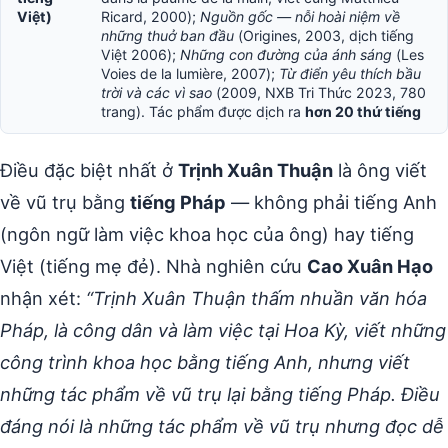
Việt)
Ricard, 2000);
Nguồn gốc — nỗi hoài niệm về
những thuở ban đầu
(Origines, 2003, dịch tiếng
Việt 2006);
Những con đường của ánh sáng
(Les
Voies de la lumière, 2007);
Từ điển yêu thích bầu
trời và các vì sao
(2009, NXB Tri Thức 2023, 780
trang). Tác phẩm được dịch ra
hơn 20 thứ tiếng
Điều đặc biệt nhất ở
Trịnh Xuân Thuận
là ông viết
về vũ trụ bằng
tiếng Pháp
— không phải tiếng Anh
(ngôn ngữ làm việc khoa học của ông) hay tiếng
Việt (tiếng mẹ đẻ). Nhà nghiên cứu
Cao Xuân Hạo
nhận xét:
“Trịnh Xuân Thuận thấm nhuần văn hóa
Pháp, là công dân và làm việc tại Hoa Kỳ, viết những
công trình khoa học bằng tiếng Anh, nhưng viết
những tác phẩm về vũ trụ lại bằng tiếng Pháp. Điều
đáng nói là những tác phẩm về vũ trụ nhưng đọc dễ