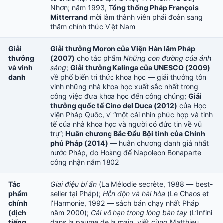
Nhơn; năm 1993,
Tổng thống Pháp François
Mitterrand
mời làm thành viên phái đoàn sang
thăm chính thức Việt Nam
Giải
Giải thưởng Moron của Viện Hàn lâm Pháp
thưởng
(2007)
cho tác phẩm
Những con đường của ánh
và vinh
sáng
;
Giải thưởng Kalinga của UNESCO (2009)
danh
về phổ biến tri thức khoa học — giải thưởng tôn
vinh những nhà khoa học xuất sắc nhất trong
công việc đưa khoa học đến công chúng;
Giải
thưởng quốc tế Cino del Duca (2012)
của Học
viện Pháp Quốc, vì “một cái nhìn phức hợp và tinh
tế của nhà khoa học và người có đức tin về vũ
trụ”;
Huân chương Bắc Đẩu Bội tinh của Chính
phủ Pháp (2014)
— huân chương danh giá nhất
nước Pháp, do Hoàng đế Napoleon Bonaparte
công nhận năm 1802
Tác
Giai điệu bí ẩn
(La Mélodie secrète, 1988 — best-
phẩm
seller tại Pháp);
Hỗn độn và hài hòa
(Le Chaos et
chính
l’Harmonie, 1992 — sách bán chạy nhất Pháp
(dịch
năm 2000);
Cái vô hạn trong lòng bàn tay
(L’Infini
tiếng
dans la paume de la main, viết cùng Matthieu