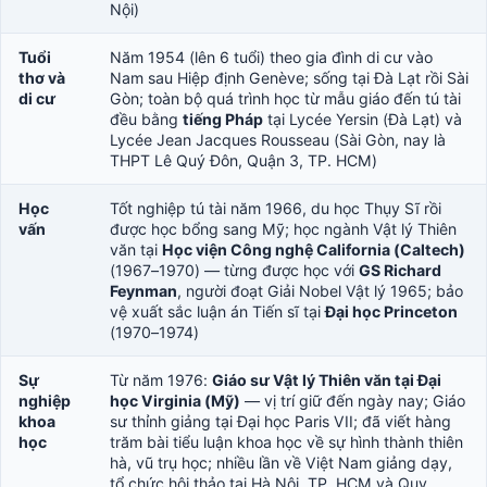
Nội)
Tuổi
Năm 1954 (lên 6 tuổi) theo gia đình di cư vào
thơ và
Nam sau Hiệp định Genève; sống tại Đà Lạt rồi Sài
di cư
Gòn; toàn bộ quá trình học từ mẫu giáo đến tú tài
đều bằng
tiếng Pháp
tại Lycée Yersin (Đà Lạt) và
Lycée Jean Jacques Rousseau (Sài Gòn, nay là
THPT Lê Quý Đôn, Quận 3, TP. HCM)
Học
Tốt nghiệp tú tài năm 1966, du học Thụy Sĩ rồi
vấn
được học bổng sang Mỹ; học ngành Vật lý Thiên
văn tại
Học viện Công nghệ California (Caltech)
(1967–1970) — từng được học với
GS Richard
Feynman
, người đoạt Giải Nobel Vật lý 1965; bảo
vệ xuất sắc luận án Tiến sĩ tại
Đại học Princeton
(1970–1974)
Sự
Từ năm 1976:
Giáo sư Vật lý Thiên văn tại Đại
nghiệp
học Virginia (Mỹ)
— vị trí giữ đến ngày nay; Giáo
khoa
sư thỉnh giảng tại Đại học Paris VII; đã viết hàng
học
trăm bài tiểu luận khoa học về sự hình thành thiên
hà, vũ trụ học; nhiều lần về Việt Nam giảng dạy,
tổ chức hội thảo tại Hà Nội, TP. HCM và Quy