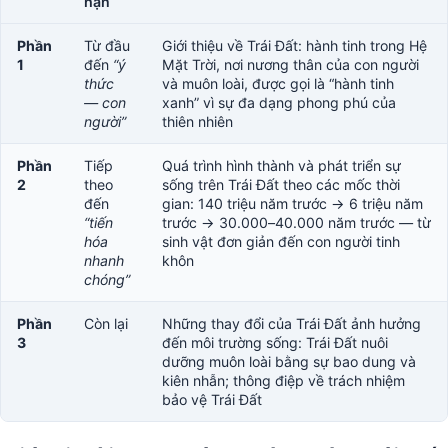
hạn
Phần
Từ đầu
Giới thiệu về Trái Đất: hành tinh trong Hệ
1
đến
“ý
Mặt Trời, nơi nương thân của con người
thức
và muôn loài, được gọi là “hành tinh
— con
xanh” vì sự đa dạng phong phú của
người”
thiên nhiên
Phần
Tiếp
Quá trình hình thành và phát triển sự
2
theo
sống trên Trái Đất theo các mốc thời
đến
gian: 140 triệu năm trước → 6 triệu năm
“tiến
trước → 30.000–40.000 năm trước — từ
hóa
sinh vật đơn giản đến con người tinh
nhanh
khôn
chóng”
Phần
Còn lại
Những thay đổi của Trái Đất ảnh hưởng
3
đến môi trường sống: Trái Đất nuôi
dưỡng muôn loài bằng sự bao dung và
kiên nhẫn; thông điệp về trách nhiệm
bảo vệ Trái Đất