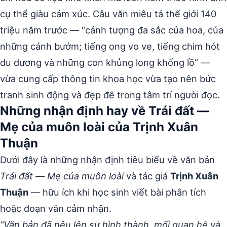
cụ thể giàu cảm xúc. Câu văn miêu tả thế giới 140
triệu năm trước — “cảnh tượng đa sắc của hoa, của
những cánh bướm; tiếng ong vo ve, tiếng chim hót
du dương và những con khủng long khổng lồ” —
vừa cung cấp thông tin khoa học vừa tạo nên bức
tranh sinh động và đẹp đẽ trong tâm trí người đọc.
Những nhận định hay về Trái đất —
Mẹ của muôn loài của Trịnh Xuân
Thuận
Dưới đây là những nhận định tiêu biểu về văn bản
Trái đất — Mẹ của muôn loài
và tác giả
Trịnh Xuân
Thuận
— hữu ích khi học sinh viết bài phân tích
hoặc đoạn văn cảm nhận.
“Văn bản đã nêu lên sự hình thành, mối quan hệ và