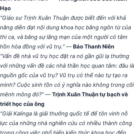
Hạo
“Giáo sư Trịnh Xuân Thuận được biết đến với khả
năng diễn đạt nội dung khoa học bằng ngôn từ của
thi ca, và bằng sự lãng mạn của một người có tâm
hồn hòa đồng với vũ trụ.”
—
Báo Thanh Niên
“Vấn đề nhà vũ trụ học đặt ra nó gần gũi lạ thường
với những vấn đề các nhà thần học quan tâm: đâu là
nguồn gốc của vũ trụ? Vũ trụ có thể nào tự tạo ra
mình? Cuộc sinh tồn có ý nghĩa nào không trong cõi
mênh mông đó?”
—
Trịnh Xuân Thuận tự bạch về
triết học của ông
“Giải Kalinga là giải thưởng quốc tế để tôn vinh nỗ
lực của những nhà nghiên cứu có nhiều thành công
trong công việc phổ biến kiến thức khoa học đến