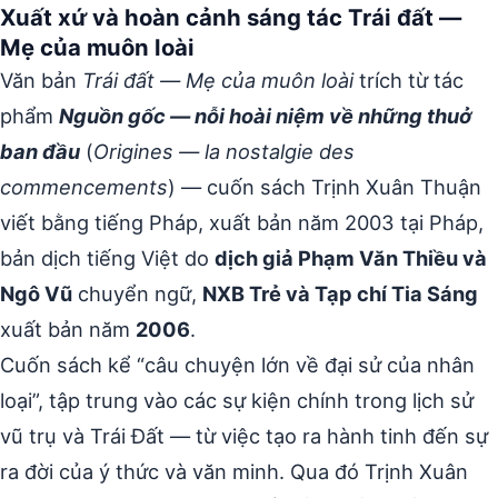
Xuất xứ và hoàn cảnh sáng tác Trái đất —
Mẹ của muôn loài
Văn bản
Trái đất — Mẹ của muôn loài
trích từ tác
phẩm
Nguồn gốc — nỗi hoài niệm về những thuở
ban đầu
(
Origines — la nostalgie des
commencements
) — cuốn sách Trịnh Xuân Thuận
viết bằng tiếng Pháp, xuất bản năm 2003 tại Pháp,
bản dịch tiếng Việt do
dịch giả Phạm Văn Thiều và
Ngô Vũ
chuyển ngữ,
NXB Trẻ và Tạp chí Tia Sáng
xuất bản năm
2006
.
Cuốn sách kể “câu chuyện lớn về đại sử của nhân
loại”, tập trung vào các sự kiện chính trong lịch sử
vũ trụ và Trái Đất — từ việc tạo ra hành tinh đến sự
ra đời của ý thức và văn minh. Qua đó Trịnh Xuân