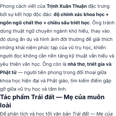
Phong cách viết của
Trịnh Xuân Thuận
đặc trưng
bởi sự kết hợp độc đáo:
độ chính xác khoa học +
ngôn ngữ chất thơ + chiều sâu triết học
. Ông tránh
dùng thuật ngữ chuyên ngành khó hiểu, thay vào
đó dùng ẩn dụ và hình ảnh đời thường để giải thích
những khái niệm phức tạp của vũ trụ học, khiến
người đọc không cần nền tảng kỹ thuật vẫn hiểu và
yêu thiên văn học. Ông còn là
nhà thơ, triết gia và
Phật tử
— người tiên phong trong đối thoại giữa
khoa học hiện đại và Phật giáo, tìm kiếm điểm gặp
gỡ giữa vũ trụ học và tâm linh.
Tác phẩm Trái đất — Mẹ của muôn
loài
Để phân tích và học tốt văn bản
Trái đất — Mẹ của