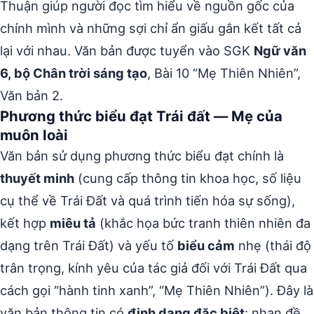
Thuận giúp người đọc tìm hiểu về nguồn gốc của
chính mình và những sợi chỉ ẩn giấu gắn kết tất cả
lại với nhau. Văn bản được tuyển vào SGK
Ngữ văn
6, bộ Chân trời sáng tạo
, Bài 10 “Mẹ Thiên Nhiên”,
Văn bản 2.
Phương thức biểu đạt Trái đất — Mẹ của
muôn loài
Văn bản sử dụng phương thức biểu đạt chính là
thuyết minh
(cung cấp thông tin khoa học, số liệu
cụ thể về Trái Đất và quá trình tiến hóa sự sống),
kết hợp
miêu tả
(khắc họa bức tranh thiên nhiên đa
dạng trên Trái Đất) và yếu tố
biểu cảm
nhẹ (thái độ
trân trọng, kính yêu của tác giả đối với Trái Đất qua
cách gọi “hành tinh xanh”, “Mẹ Thiên Nhiên”). Đây là
văn bản thông tin có
định dạng đặc biệt
: nhan đề