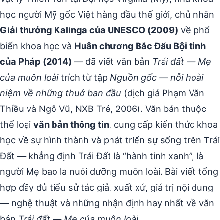
học người Mỹ gốc Việt hàng đầu thế giới, chủ nhân
Giải thưởng Kalinga của UNESCO (2009)
về phổ
biến khoa học và
Huân chương Bắc Đẩu Bội tinh
của Pháp (2014)
— đã viết văn bản
Trái đất — Mẹ
của muôn loài
trích từ tập
Nguồn gốc — nỗi hoài
niệm về những thuở ban đầu
(dịch giả Phạm Văn
Thiều và Ngô Vũ, NXB Trẻ, 2006). Văn bản thuộc
thể loại
văn bản thông tin
, cung cấp kiến thức khoa
học về sự hình thành và phát triển sự sống trên Trái
Đất — khẳng định Trái Đất là “hành tinh xanh”, là
người Mẹ bao la nuôi dưỡng muôn loài. Bài viết tổng
hợp đầy đủ tiểu sử tác giả, xuất xứ, giá trị nội dung
— nghệ thuật và những nhận định hay nhất về văn
bản
Trái đất — Mẹ của muôn loài
.