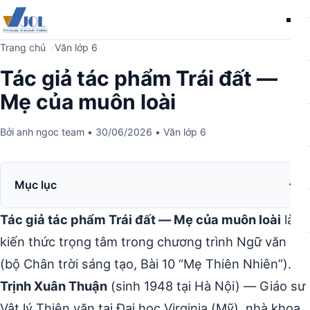
Me
Trang chủ
Văn lớp 6
Tác giả tác phẩm Trái đất —
Mẹ của muôn loài
Bởi
anh ngoc team
•
30/06/2026
•
Văn lớp 6
Mục lục
Tác giả tác phẩm Trái đất — Mẹ của muôn loài
là
kiến thức trọng tâm trong chương trình Ngữ văn 6
(bộ Chân trời sáng tạo, Bài 10 “Mẹ Thiên Nhiên”).
Trịnh Xuân Thuận
(sinh 1948 tại Hà Nội) — Giáo sư
Vật lý Thiên văn tại Đại học Virginia (Mỹ), nhà khoa