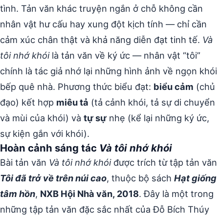
tình. Tản văn khác truyện ngắn ở chỗ không cần
nhân vật hư cấu hay xung đột kịch tính — chỉ cần
cảm xúc chân thật và khả năng diễn đạt tinh tế.
Và
tôi nhớ khói
là tản văn về ký ức — nhân vật “tôi”
chính là tác giả nhớ lại những hình ảnh về ngọn khói
bếp quê nhà. Phương thức biểu đạt:
biểu cảm
(chủ
đạo) kết hợp
miêu tả
(tả cảnh khói, tả sự di chuyển
và mùi của khói) và
tự sự
nhẹ (kể lại những ký ức,
sự kiện gắn với khói).
Hoàn cảnh sáng tác
Và tôi nhớ khói
Bài tản văn
Và tôi nhớ khói
được trích từ tập tản văn
Tôi đã trở về trên núi cao
, thuộc bộ sách
Hạt giống
tâm hồn
,
NXB Hội Nhà văn, 2018
. Đây là một trong
những tập tản văn đặc sắc nhất của Đỗ Bích Thúy