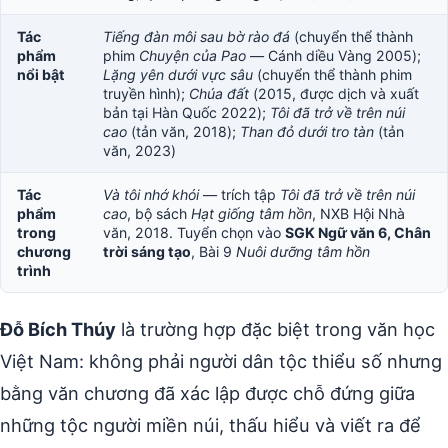
Tác
Tiếng đàn môi sau bờ rào đá
(chuyển thể thành
phẩm
phim
Chuyện của Pao
— Cánh diều Vàng 2005);
nổi bật
Lặng yên dưới vực sâu
(chuyển thể thành phim
truyền hình);
Chúa đất
(2015, được dịch và xuất
bản tại Hàn Quốc 2022);
Tôi đã trở về trên núi
cao
(tản văn, 2018);
Than đỏ dưới tro tàn
(tản
văn, 2023)
Tác
Và tôi nhớ khói
— trích tập
Tôi đã trở về trên núi
phẩm
cao
, bộ sách
Hạt giống tâm hồn
, NXB Hội Nhà
trong
văn, 2018. Tuyển chọn vào
SGK Ngữ văn 6, Chân
chương
trời sáng tạo
, Bài 9
Nuôi dưỡng tâm hồn
trình
Đỗ Bích Thúy
là trường hợp đặc biệt trong văn học
Việt Nam: không phải người dân tộc thiểu số nhưng
bằng văn chương đã xác lập được chỗ đứng giữa
những tộc người miền núi, thấu hiểu và viết ra để