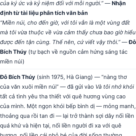
của ký ức và kỷ niệm đối với mỗi người.”
—
Nhận
định từ tài liệu phân tích văn bản
“Miền núi, cho đến giờ, với tôi vẫn là một vùng đất
mà tôi vừa thuộc về vừa cảm thấy chưa bao giờ hiểu
được đến tận cùng. Thế nên, cứ viết vậy thôi.”
—
Đỗ
Bích Thúy
(tự bạch về nguồn cảm hứng sáng tác
miền núi)
Đỗ Bích Thúy
(sinh 1975, Hà Giang) — “nàng thơ
của văn xuôi miền núi” — đã gửi vào
Và tôi nhớ khói
tất cả tình yêu tha thiết với quê hương vùng cao
của mình. Một ngọn khói bếp bình dị — mỏng manh,
thoảng qua rồi tan đi — lại trở thành sợi dây nối liền
quá khứ và hiện tại, nối liền người đi xa với quê
hương, nối liền cái nhỏ bé của đời sống thường