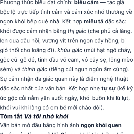
Phương thức biểu đạt chính:
biểu cảm
— tác giả
bộc lộ trực tiếp tình cảm và cảm xúc nhớ thương về
ngọn khói bếp quê nhà. Kết hợp
miêu tả
đặc sắc:
khói được cảm nhận bằng
thị giác
(che phủ cả làng,
len qua đầu hồi, vương vít trên ngọn cây hồng, bị
gió thổi cho loãng đi),
khứu giác
(mùi hạt ngô cháy,
gộc củi gỗ dẻ, tinh dầu vỏ cam, vỏ cây sẹ, lông mèo
sém) và
thính giác
(tiếng củi ngun ngún ấm cúng).
Sự cảm nhận đa giác quan này là điểm nghệ thuật
đặc sắc nhất của văn bản. Kết hợp nhẹ
tự sự
(kể ký
ức gộc củi nằm yên suốt ngày, khói buồn khi lũ lụt,
khói vui khi làng có em bé mới chào đời).
Tóm tắt
Và tôi nhớ khói
Văn bản mở đầu bằng hình ảnh
ngọn khói quen