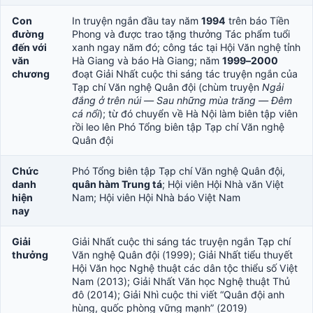
Con
In truyện ngắn đầu tay năm
1994
trên báo Tiền
đường
Phong và được trao tặng thưởng Tác phẩm tuổi
đến với
xanh ngay năm đó; công tác tại Hội Văn nghệ tỉnh
văn
Hà Giang và báo Hà Giang; năm
1999–2000
chương
đoạt Giải Nhất cuộc thi sáng tác truyện ngắn của
Tạp chí Văn nghệ Quân đội (chùm truyện
Ngải
đắng ở trên núi — Sau những mùa trăng — Đêm
cá nổi
); từ đó chuyển về Hà Nội làm biên tập viên
rồi leo lên Phó Tổng biên tập Tạp chí Văn nghệ
Quân đội
Chức
Phó Tổng biên tập Tạp chí Văn nghệ Quân đội,
danh
quân hàm Trung tá
; Hội viên Hội Nhà văn Việt
hiện
Nam; Hội viên Hội Nhà báo Việt Nam
nay
Giải
Giải Nhất cuộc thi sáng tác truyện ngắn Tạp chí
thưởng
Văn nghệ Quân đội (1999); Giải Nhất tiểu thuyết
Hội Văn học Nghệ thuật các dân tộc thiểu số Việt
Nam (2013); Giải Nhất Văn học Nghệ thuật Thủ
đô (2014); Giải Nhì cuộc thi viết “Quân đội anh
hùng, quốc phòng vững mạnh” (2019)