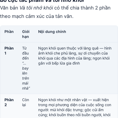
Văn bản
Và tôi nhớ khói
có thể chia thành 2 phần
theo mạch cảm xúc của tản văn.
Phần
Giới
Nội dung chính
hạn
Phần
Từ
Ngọn khói quen thuộc với làng quê — hình
1
đầu
ảnh khói che phủ làng, sự di chuyển của
đến
khói qua các địa hình của làng; ngọn khói
“…
gắn với bếp lửa gia đình
bay
lên
trên
mái
nhà”
Phần
Còn
Ngọn khói như một nhân vật — xuất hiện
2
lại
trong mọi phương diện của cuộc sống con
người: mùi khói đặc trưng; gộc củi ấm
cúng; khói buồn theo nỗi buồn người, khói