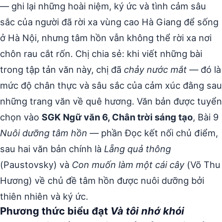
— ghi lại những hoài niệm, ký ức và tình cảm sâu
sắc của người đã rời xa vùng cao Hà Giang để sống
ở Hà Nội, nhưng tâm hồn vẫn không thể rời xa nơi
chôn rau cắt rốn. Chị chia sẻ: khi viết những bài
trong tập tản văn này, chị đã
chảy nước mắt
— đó là
mức độ chân thực và sâu sắc của cảm xúc đằng sau
những trang văn về quê hương. Văn bản được tuyển
chọn vào
SGK Ngữ văn 6, Chân trời sáng tạo
, Bài 9
Nuôi dưỡng tâm hồn
— phần Đọc kết nối chủ điểm,
sau hai văn bản chính là
Lẵng quả thông
(Paustovsky) và
Con muốn làm một cái cây
(Võ Thu
Hương) về chủ đề tâm hồn được nuôi dưỡng bởi
thiên nhiên và ký ức.
Phương thức biểu đạt
Và tôi nhớ khói