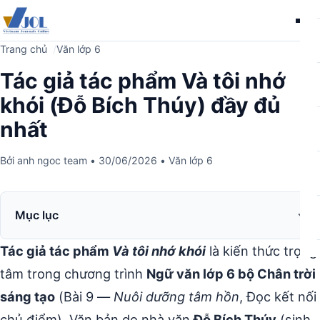
Me
Trang chủ
Văn lớp 6
Tác giả tác phẩm Và tôi nhớ
khói (Đỗ Bích Thúy) đầy đủ
nhất
Bởi
anh ngoc team
•
30/06/2026
•
Văn lớp 6
Mục lục
Tác giả tác phẩm
Và tôi nhớ khói
là kiến thức trọng
tâm trong chương trình
Ngữ văn lớp 6 bộ Chân trời
sáng tạo
(Bài 9 —
Nuôi dưỡng tâm hồn
, Đọc kết nối
chủ điểm). Văn bản do nhà văn
Đỗ Bích Thúy
(sinh