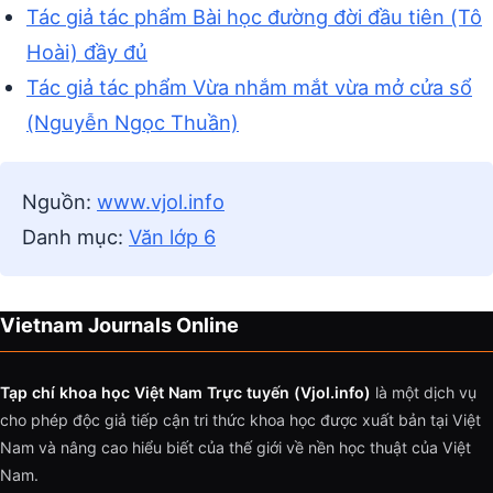
Tác giả tác phẩm Bài học đường đời đầu tiên (Tô
Hoài) đầy đủ
Tác giả tác phẩm Vừa nhắm mắt vừa mở cửa sổ
(Nguyễn Ngọc Thuần)
Nguồn:
www.vjol.info
Danh mục:
Văn lớp 6
Vietnam Journals Online
Tạp chí khoa học Việt Nam Trực tuyến (Vjol.info)
là một dịch vụ
cho phép độc giả tiếp cận tri thức khoa học được xuất bản tại Việt
Nam và nâng cao hiểu biết của thế giới về nền học thuật của Việt
Nam.