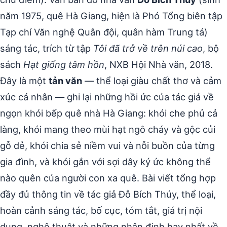
năm 1975, quê Hà Giang, hiện là Phó Tổng biên tập
Tạp chí Văn nghệ Quân đội, quân hàm Trung tá)
sáng tác, trích từ tập
Tôi đã trở về trên núi cao
, bộ
sách
Hạt giống tâm hồn
, NXB Hội Nhà văn, 2018.
Đây là một
tản văn
— thể loại giàu chất thơ và cảm
xúc cá nhân — ghi lại những hồi ức của tác giả về
ngọn khói bếp quê nhà Hà Giang: khói che phủ cả
làng, khói mang theo mùi hạt ngô cháy và gộc củi
gỗ dẻ, khói chia sẻ niềm vui và nỗi buồn của từng
gia đình, và khói gắn với sợi dây ký ức không thể
nào quên của người con xa quê. Bài viết tổng hợp
đầy đủ thông tin về tác giả Đỗ Bích Thúy, thể loại,
hoàn cảnh sáng tác, bố cục, tóm tắt, giá trị nội
dung, nghệ thuật và những nhận định hay nhất về