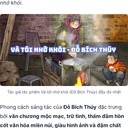
nhớ khói
.
Tác giả tác phẩm Và tôi nhớ khói (Đỗ Bích Thúy) đầy đủ nhất
Phong cách sáng tác của
Đỗ Bích Thúy
đặc trưng
bởi
văn chương mộc mạc, trữ tình, thấm đẫm hồn
cốt văn hóa miền núi, giàu hình ảnh và đậm chất