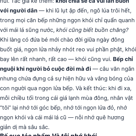
núi. Tác giả kể thêm:
khói chia sẻ cả vui lẫn buồn
với người dân
— khi lũ lụt ập đến, ngô lúa trôi hết,
trong mọi căn bếp những ngọn khói chỉ quẩn quanh
với mái lá sũng nước,
khói cũng biết buồn chăng?
Khi làng có đứa bé mới chào đời giữa ngày đông
buốt giá, ngọn lửa nhảy nhót reo vui phần phật, khói
bay lên rất nhanh, rất cao — khói cũng vui.
Bếp chỉ
nguội khi người bỏ cuộc đời mà đi
— câu văn ngắn
nhưng chứa đựng cả sự hiện hữu và vắng bóng của
con người qua ngọn lửa bếp. Và kết thúc: khi đi xa,
mỗi chiều tối trong cái giá lạnh mùa đông, nhân vật
“tôi” lại nhớ tới góc bếp, nhớ tới ngọn lửa đỏ, nhớ
ngọn khói và cái mái lá cũ — nỗi nhớ quê hương
giản dị mà sâu sắc.
Bố cục tác phẩm
Và tôi nhớ khói