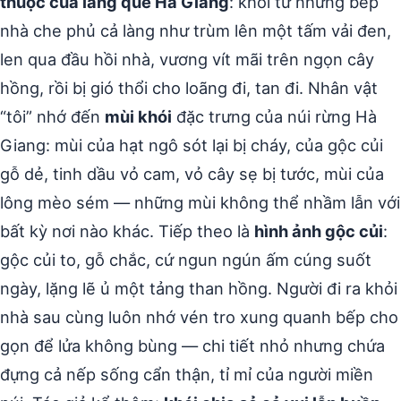
thuộc của làng quê Hà Giang
: khói từ những bếp
nhà che phủ cả làng như trùm lên một tấm vải đen,
len qua đầu hồi nhà, vương vít mãi trên ngọn cây
hồng, rồi bị gió thổi cho loãng đi, tan đi. Nhân vật
“tôi” nhớ đến
mùi khói
đặc trưng của núi rừng Hà
Giang: mùi của hạt ngô sót lại bị cháy, của gộc củi
gỗ dẻ, tinh dầu vỏ cam, vỏ cây sẹ bị tước, mùi của
lông mèo sém — những mùi không thể nhầm lẫn với
bất kỳ nơi nào khác. Tiếp theo là
hình ảnh gộc củi
:
gộc củi to, gỗ chắc, cứ ngun ngún ấm cúng suốt
ngày, lặng lẽ ủ một tảng than hồng. Người đi ra khỏi
nhà sau cùng luôn nhớ vén tro xung quanh bếp cho
gọn để lửa không bùng — chi tiết nhỏ nhưng chứa
đựng cả nếp sống cẩn thận, tỉ mỉ của người miền