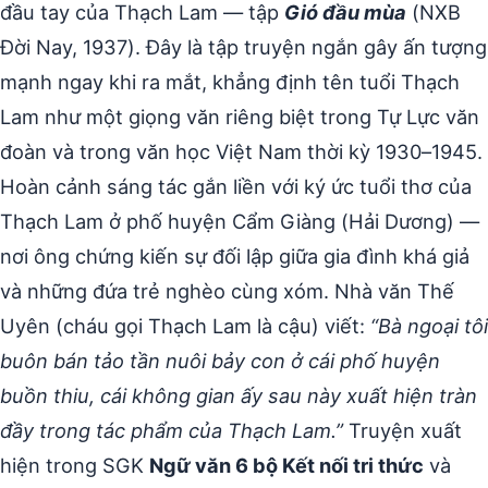
đầu tay của Thạch Lam — tập
Gió đầu mùa
(NXB
Đời Nay, 1937). Đây là tập truyện ngắn gây ấn tượng
mạnh ngay khi ra mắt, khẳng định tên tuổi Thạch
Lam như một giọng văn riêng biệt trong Tự Lực văn
đoàn và trong văn học Việt Nam thời kỳ 1930–1945.
Hoàn cảnh sáng tác gắn liền với ký ức tuổi thơ của
Thạch Lam ở phố huyện Cẩm Giàng (Hải Dương) —
nơi ông chứng kiến sự đối lập giữa gia đình khá giả
và những đứa trẻ nghèo cùng xóm. Nhà văn Thế
Uyên (cháu gọi Thạch Lam là cậu) viết:
“Bà ngoại tôi
buôn bán tảo tần nuôi bảy con ở cái phố huyện
buồn thiu, cái không gian ấy sau này xuất hiện tràn
đầy trong tác phẩm của Thạch Lam.”
Truyện xuất
hiện trong SGK
Ngữ văn 6 bộ Kết nối tri thức
và