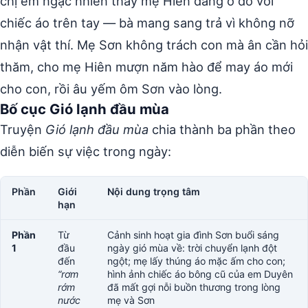
chị em ngạc nhiên thấy mẹ Hiên đang ở đó với
chiếc áo trên tay — bà mang sang trả vì không nỡ
nhận vật thí. Mẹ Sơn không trách con mà ân cần hỏi
thăm, cho mẹ Hiên mượn năm hào để may áo mới
cho con, rồi âu yếm ôm Sơn vào lòng.
Bố cục Gió lạnh đầu mùa
Truyện
Gió lạnh đầu mùa
chia thành ba phần theo
diễn biến sự việc trong ngày:
Phần
Giới
Nội dung trọng tâm
hạn
Phần
Từ
Cảnh sinh hoạt gia đình Sơn buổi sáng
1
đầu
ngày gió mùa về: trời chuyển lạnh đột
đến
ngột; mẹ lấy thúng áo mặc ấm cho con;
“rơm
hình ảnh chiếc áo bông cũ của em Duyên
rớm
đã mất gợi nỗi buồn thương trong lòng
nước
mẹ và Sơn