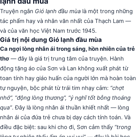
lạnh đầu mùa
Truyện ngắn
Gió lạnh đầu mùa
là một trong những
tác phẩm hay và nhân văn nhất của Thạch Lam —
và của văn học Việt Nam trước 1945.
Giá trị nội dung Gió lạnh đầu mùa
Ca ngợi lòng nhân ái trong sáng, hồn nhiên của trẻ
thơ
— đây là giá trị trung tâm của truyện. Hành
động tặng áo của Sơn và Lan không xuất phát từ
toan tính hay giáo huấn của người lớn mà hoàn toàn
tự nguyện, bộc phát từ trái tim nhạy cảm:
“chợt
nhớ”, “động lòng thương”, “ý nghĩ tốt bỗng thoáng
qua”
. Đây là lòng nhân ái thuần khiết nhất — lòng
nhân ái của đứa trẻ chưa bị dạy cách tính toán. Và
điều đặc biệt: sau khi cho đi, Sơn cảm thấy
“trong
lòng tự nhiên thấy ấm áp vui vui”
— đây là bài học