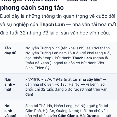
phong cách sáng tác
Dưới đây là những thông tin quan trọng về cuộc đời
và sự nghiệp của
Thạch Lam
— nhà văn tài hoa mất
đi ở tuổi 32 nhưng để lại di sản văn học vĩnh cửu.
Tên
Nguyễn Tường Vinh (tên khai sinh); sau đổi thành
đầy đủ
Nguyễn Tường Lân năm 15 tuổi (để khai tăng tuổi,
học “nhảy” cấp). Bút danh:
Thạch Lam
(nghĩa là
“màu đá xanh”), ngoài ra còn có bút danh Việt
Sinh, Thiện Sỹ
Năm
7/7/1910 – 27/6/1942 (mất tại “
nhà cây liễu
” —
sinh –
căn nhà nhỏ ven Hồ Tây, Hà Nội — vì bệnh lao
mất
phổi; chỉ 32 tuổi, đang ở độ rực rỡ nhất trên văn
đàn)
Nơi
Sinh tại Thái Hà, Hoàn Long, Hà Nội (quê gốc tại
sinh
Cẩm Phô, Hội An, Quảng Nam); tuổi thơ chủ yếu
và quê
gắn với phố huyện
Cẩm Giàng, Hải Dương
— quê