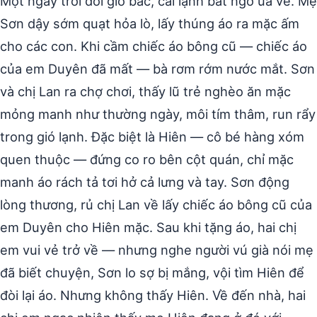
Một ngày trời đổi gió bấc, cái lạnh bất ngờ ùa về. Mẹ
Sơn dậy sớm quạt hỏa lò, lấy thúng áo ra mặc ấm
cho các con. Khi cầm chiếc áo bông cũ — chiếc áo
của em Duyên đã mất — bà rơm rớm nước mắt. Sơn
và chị Lan ra chợ chơi, thấy lũ trẻ nghèo ăn mặc
mỏng manh như thường ngày, môi tím thâm, run rẩy
trong gió lạnh. Đặc biệt là Hiên — cô bé hàng xóm
quen thuộc — đứng co ro bên cột quán, chỉ mặc
manh áo rách tả tơi hở cả lưng và tay. Sơn động
lòng thương, rủ chị Lan về lấy chiếc áo bông cũ của
em Duyên cho Hiên mặc. Sau khi tặng áo, hai chị
em vui vẻ trở về — nhưng nghe người vú già nói mẹ
đã biết chuyện, Sơn lo sợ bị mắng, vội tìm Hiên để
đòi lại áo. Nhưng không thấy Hiên. Về đến nhà, hai