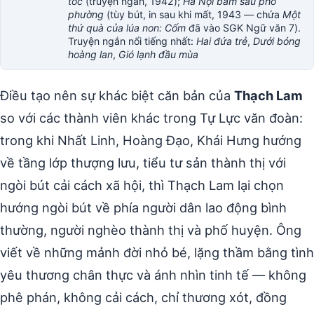
tóc
(truyện ngắn, 1942);
Hà Nội băm sáu phố
phường
(tùy bút, in sau khi mất, 1943 — chứa
Một
thứ quà của lúa non: Cốm
đã vào SGK Ngữ văn 7).
Truyện ngắn nổi tiếng nhất:
Hai đứa trẻ
,
Dưới bóng
hoàng lan
,
Gió lạnh đầu mùa
Điều tạo nên sự khác biệt căn bản của
Thạch Lam
so với các thành viên khác trong Tự Lực văn đoàn:
trong khi Nhất Linh, Hoàng Đạo, Khái Hưng hướng
về tầng lớp thượng lưu, tiểu tư sản thành thị với
ngòi bút cải cách xã hội, thì Thạch Lam lại chọn
hướng ngòi bút về phía người dân lao động bình
thường, người nghèo thành thị và phố huyện. Ông
viết về những mảnh đời nhỏ bé, lặng thầm bằng tình
yêu thương chân thực và ánh nhìn tinh tế — không
phê phán, không cải cách, chỉ thương xót, đồng