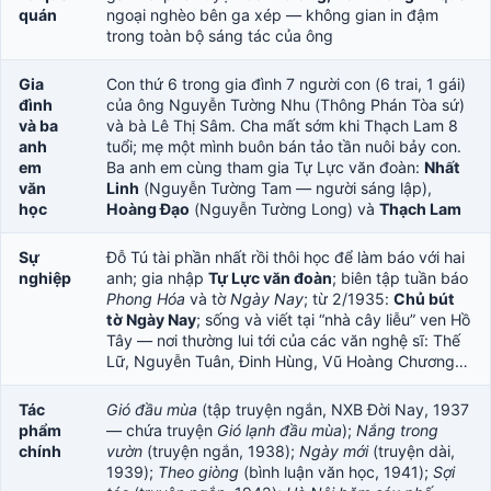
quán
ngoại nghèo bên ga xép — không gian in đậm
trong toàn bộ sáng tác của ông
Gia
Con thứ 6 trong gia đình 7 người con (6 trai, 1 gái)
đình
của ông Nguyễn Tường Nhu (Thông Phán Tòa sứ)
và ba
và bà Lê Thị Sâm. Cha mất sớm khi Thạch Lam 8
anh
tuổi; mẹ một mình buôn bán tảo tần nuôi bảy con.
em
Ba anh em cùng tham gia Tự Lực văn đoàn:
Nhất
văn
Linh
(Nguyễn Tường Tam — người sáng lập),
học
Hoàng Đạo
(Nguyễn Tường Long) và
Thạch Lam
Sự
Đỗ Tú tài phần nhất rồi thôi học để làm báo với hai
nghiệp
anh; gia nhập
Tự Lực văn đoàn
; biên tập tuần báo
Phong Hóa
và tờ
Ngày Nay
; từ 2/1935:
Chủ bút
tờ Ngày Nay
; sống và viết tại “nhà cây liễu” ven Hồ
Tây — nơi thường lui tới của các văn nghệ sĩ: Thế
Lữ, Nguyễn Tuân, Đinh Hùng, Vũ Hoàng Chương…
Tác
Gió đầu mùa
(tập truyện ngắn, NXB Đời Nay, 1937
phẩm
— chứa truyện
Gió lạnh đầu mùa
);
Nắng trong
chính
vườn
(truyện ngắn, 1938);
Ngày mới
(truyện dài,
1939);
Theo giòng
(bình luận văn học, 1941);
Sợi