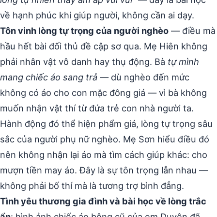
về hạnh phúc khi giúp người, không cần ai dạy.
Tôn vinh lòng tự trọng của người nghèo
— điều mà
hầu hết bài đối thủ đề cập sơ qua. Mẹ Hiên không
phải nhân vật vô danh hay thụ động. Bà
tự mình
mang chiếc áo sang trả
— dù nghèo đến mức
không có áo cho con mặc đông giá — vì bà không
muốn nhận vật thí từ đứa trẻ con nhà người ta.
Hành động đó thể hiện phẩm giá, lòng tự trọng sâu
sắc của người phụ nữ nghèo. Mẹ Sơn hiểu điều đó
nên không nhận lại áo mà tìm cách giúp khác: cho
mượn tiền may áo. Đây là sự tôn trọng lẫn nhau —
không phải bố thí mà là tương trợ bình đẳng.
Tình yêu thương gia đình và bài học về lòng trắc
ẩn
: hình ảnh chiếc áo bông cũ của em Duyên đã