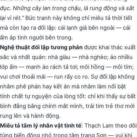
đục. Những cây lan trong chậu, lá rung động và sắt
lại vì rét.”
Bức tranh này không chỉ miêu tả thời tiết
mà còn tạo ra đối lập: cái lạnh giá bên ngoài — cái
ấm áp tình người bên trong.
Nghệ thuật đối lập tương phản
được khai thác xuất
sắc và nhất quán: nhà giàu — nhà nghèo; áo nhiều
lớp ấm — manh áo rách tả tơi; môi hồng — môi tím;
vui chơi thoải mái — run rẩy co ro. Sự đối lập không
nhằm phê phán hay kết án mà nhằm làm nổi bật
tính chất tự nguyện của lòng tốt: chỉ khi thấy sự bất
bình đẳng bằng chính mắt mình, trái tim trẻ thơ mới
rung lên và hành động.
Miêu tả tâm lý nhân vật tinh tế
: Thạch Lam theo dõi
từng biến động nhỏ trong tâm trạng Sơn — vui khi