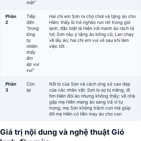
mắt”
Phần
Tiếp
Hai chị em Sơn ra chợ chơi và tặng áo cho
2
đến
Hiên: thấy lũ trẻ nghèo run rét trong gió
“trong
lạnh, đặc biệt là Hiên với manh áo rách tả
lòng
tơi; Sơn nảy ý tặng áo bông cũ; Lan chạy
tự
về lấy áo; hai chị em vui vẻ sau khi làm
nhiên
việc tốt
thấy
ấm
áp vui
vui”
Phần
Còn
Nỗi lo của Sơn và cách ứng xử cao đẹp
3
lại
của các nhân vật: Sơn lo sợ bị mắng, đi
tìm Hiên đòi áo nhưng không thấy; về nhà
gặp mẹ Hiên mang áo sang trả vì tự
trọng; mẹ Sơn không trách con mà giúp
đỡ mẹ Hiên có tiền may áo cho con
Giá trị nội dung và nghệ thuật Gió