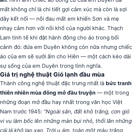
mất không chỉ là chi tiết gợi cảm xúc mà còn là sợi
dây kết nối — nỗi đau mất em khiến Sơn và mẹ
nhạy cảm hơn với nỗi khổ của người khác. Thạch
Lam tinh tế khi đặt hành động cho áo trong bối
cảnh đó: đứa em Duyên không còn nữa nhưng chiếc
áo của em sẽ sưởi ấm cho Hiên — một cách kéo dài
sự sống của em Duyên trong tình nghĩa.
Giá trị nghệ thuật Gió lạnh đầu mùa
Thành công nghệ thuật đặc trưng nhất là
bức tranh
thiên nhiên mùa đông mở đầu truyện
— một trong
những đoạn mở đầu hay nhất trong văn học Việt
Nam trước 1945:
“Ngoài sân, đất khô trắng, cơn gió
vi vu làm bốc lên những màn bụi nhỏ, thổi lăn những
cái lá khô lạo xạo. Trời u ám, toàn một màu trắng