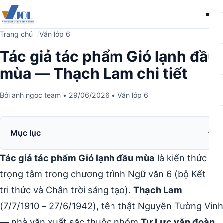
Me
Trang chủ
Văn lớp 6
Tác giả tác phẩm Gió lạnh đầu
mùa — Thạch Lam chi tiết
Bởi
anh ngoc team
•
29/06/2026
•
Văn lớp 6
Mục lục
Tác giả tác phẩm Gió lạnh đầu mùa
là kiến thức
trọng tâm trong chương trình Ngữ văn 6 (bộ Kết nối
tri thức và Chân trời sáng tạo).
Thạch Lam
(7/7/1910 – 27/6/1942), tên thật Nguyễn Tường Vinh
— nhà văn xuất sắc thuộc nhóm
Tự Lực văn đoàn
,