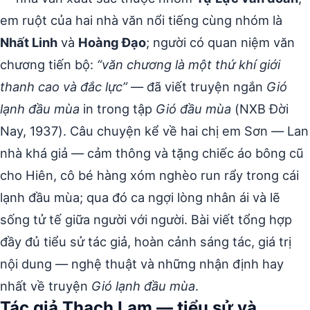
em ruột của hai nhà văn nổi tiếng cùng nhóm là
Nhất Linh
và
Hoàng Đạo
; người có quan niệm văn
chương tiến bộ:
“văn chương là một thứ khí giới
thanh cao và đắc lực”
— đã viết truyện ngắn
Gió
lạnh đầu mùa
in trong tập
Gió đầu mùa
(NXB Đời
Nay, 1937). Câu chuyện kể về hai chị em Sơn — Lan
nhà khá giả — cảm thông và tặng chiếc áo bông cũ
cho Hiên, cô bé hàng xóm nghèo run rẩy trong cái
lạnh đầu mùa; qua đó ca ngợi lòng nhân ái và lẽ
sống tử tế giữa người với người. Bài viết tổng hợp
đầy đủ tiểu sử tác giả, hoàn cảnh sáng tác, giá trị
nội dung — nghệ thuật và những nhận định hay
nhất về truyện
Gió lạnh đầu mùa
.
Tác giả Thạch Lam — tiểu sử và