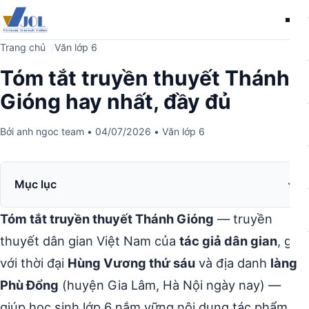
Me
Trang chủ
Văn lớp 6
Tóm tắt truyền thuyết Thánh
Gióng hay nhất, đầy đủ
Bởi
anh ngoc team
•
04/07/2026
•
Văn lớp 6
Mục lục
Tóm tắt truyền thuyết Thánh Gióng
— truyền
thuyết dân gian Việt Nam của
tác giả dân gian
, gắn
với thời đại
Hùng Vương thứ sáu
và địa danh
làng
Phù Đổng
(huyện Gia Lâm, Hà Nội ngày nay) —
giúp học sinh lớp 6 nắm vững nội dung tác phẩm