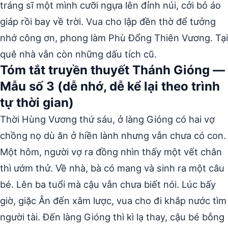
tráng sĩ một mình cưỡi ngựa lên đỉnh núi, cởi bỏ áo
giáp rồi bay về trời. Vua cho lập đền thờ để tưởng
nhớ công ơn, phong làm Phù Đổng Thiên Vương. Tại
quê nhà vẫn còn những dấu tích cũ.
Tóm tắt truyền thuyết Thánh Gióng —
Mẫu số 3 (dễ nhớ, dễ kể lại theo trình
tự thời gian)
Thời Hùng Vương thứ sáu, ở làng Gióng có hai vợ
chồng nọ dù ăn ở hiền lành nhưng vẫn chưa có con.
Một hôm, người vợ ra đồng nhìn thấy một vết chân
thì ướm thử. Về nhà, bà có mang và sinh ra một câu
bé. Lên ba tuổi mà cậu vẫn chưa biết nói. Lúc bấy
giờ, giặc Ân đến xâm lược, vua cho đi khắp nước tìm
người tài. Đến làng Gióng thì kì lạ thay, cậu bé bỗng