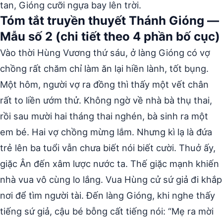
tan, Gióng cưỡi ngựa bay lên trời.
Tóm tắt truyền thuyết Thánh Gióng —
Mẫu số 2 (chi tiết theo 4 phần bố cục)
Vào thời Hùng Vương thứ sáu, ở làng Gióng có vợ
chồng rất chăm chỉ làm ăn lại hiền lành, tốt bụng.
Một hôm, người vợ ra đồng thì thấy một vết chân
rất to liền ướm thử. Không ngờ về nhà bà thụ thai,
rồi sau mười hai tháng thai nghén, bà sinh ra một
em bé. Hai vợ chồng mừng lắm. Nhưng kì lạ là đứa
trẻ lên ba tuổi vẫn chưa biết nói biết cười. Thuở ấy,
giặc Ân đến xâm lược nước ta. Thế giặc mạnh khiến
nhà vua vô cùng lo lắng. Vua Hùng cử sứ giả đi khắp
nơi để tìm người tài. Đến làng Gióng, khi nghe thấy
tiếng sứ giả, cậu bé bỗng cất tiếng nói: “Mẹ ra mời