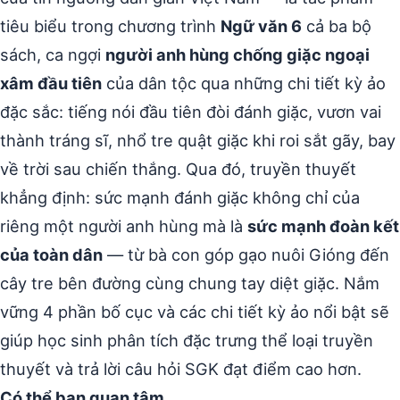
tiêu biểu trong chương trình
Ngữ văn 6
cả ba bộ
sách, ca ngợi
người anh hùng chống giặc ngoại
xâm đầu tiên
của dân tộc qua những chi tiết kỳ ảo
đặc sắc: tiếng nói đầu tiên đòi đánh giặc, vươn vai
thành tráng sĩ, nhổ tre quật giặc khi roi sắt gãy, bay
về trời sau chiến thắng. Qua đó, truyền thuyết
khẳng định: sức mạnh đánh giặc không chỉ của
riêng một người anh hùng mà là
sức mạnh đoàn kết
của toàn dân
— từ bà con góp gạo nuôi Gióng đến
cây tre bên đường cùng chung tay diệt giặc. Nắm
vững 4 phần bố cục và các chi tiết kỳ ảo nổi bật sẽ
giúp học sinh phân tích đặc trưng thể loại truyền
thuyết và trả lời câu hỏi SGK đạt điểm cao hơn.
Có thể bạn quan tâm