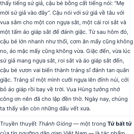
thấy tiếng sứ giả, cậu bé bỗng cất tiếng nói: “Mẹ
mời sứ giả vào đây”. Cậu nói với sứ giả về tâu với
vua sắm cho một con ngựa sắt, một cái roi sắt và
một tấm áo giáp sắt để đánh giặc. Từ sau hôm đó,
cậu bé lớn nhanh như thổi, cơm ăn mấy cũng không
no, áo mặc mấy cũng không vừa. Giặc đến, vừa lúc
sứ giả mang ngựa sắt, roi sắt và áo giáp sắt đến,
cậu bé vươn vai biến thành tráng sĩ đánh tan quân
giặc. Tráng sĩ một mình cưỡi ngựa lên đỉnh núi, cởi
bỏ áo giáp rồi bay về trời. Vua Hùng tưởng nhớ
công ơn nên đã cho lập đền thờ. Ngày nay, chúng
ta thấy vẫn còn những dấu vết xưa.
Truyền thuyết
Thánh Gióng
— một trong
Tứ bất tử
của tín ngưỡng dân gian Việt Nam — là tác phẩm