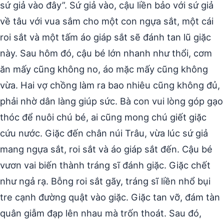
sứ giả vào đây”. Sứ giả vào, cậu liền bảo với sứ giả
về tâu với vua sắm cho một con ngựa sắt, một cái
roi sắt và một tấm áo giáp sắt sẽ đánh tan lũ giặc
này. Sau hôm đó, cậu bé lớn nhanh như thổi, cơm
ăn mấy cũng không no, áo mặc mấy cũng không
vừa. Hai vợ chồng làm ra bao nhiêu cũng không đủ,
phải nhờ dân làng giúp sức. Bà con vui lòng góp gạo
thóc để nuôi chú bé, ai cũng mong chú giết giặc
cứu nước. Giặc đến chân núi Trâu, vừa lúc sứ giả
mang ngựa sắt, roi sắt và áo giáp sắt đến. Cậu bé
vươn vai biến thành tráng sĩ đánh giặc. Giặc chết
như ngả rạ. Bỗng roi sắt gãy, tráng sĩ liền nhổ bụi
tre cạnh đường quật vào giặc. Giặc tan vỡ, đám tàn
quân giẫm đạp lên nhau mà trốn thoát. Sau đó,