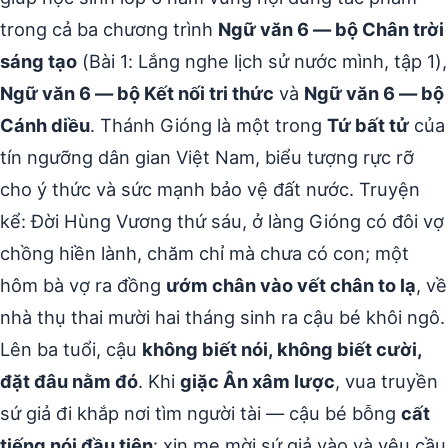
trong cả ba chương trình
Ngữ văn 6 — bộ Chân trời
sáng tạo
(Bài 1: Lắng nghe lịch sử nước mình, tập 1),
Ngữ văn 6 — bộ Kết nối tri thức
và
Ngữ văn 6 — bộ
Cánh diều
. Thánh Gióng là một trong
Tứ bất tử
của
tín ngưỡng dân gian Việt Nam, biểu tượng rực rỡ
cho ý thức và sức mạnh bảo vệ đất nước. Truyện
kể: Đời Hùng Vương thứ sáu, ở làng Gióng có đôi vợ
chồng hiền lành, chăm chỉ mà chưa có con; một
hôm bà vợ ra đồng
ướm chân vào vết chân to lạ
, về
nhà thụ thai mười hai tháng sinh ra cậu bé khôi ngô.
Lên ba tuổi, cậu
không biết nói, không biết cười,
đặt đâu nằm đó
. Khi
giặc Ân xâm lược
, vua truyền
sứ giả đi khắp nơi tìm người tài — cậu bé bỗng
cất
tiếng nói đầu tiên
: xin mẹ mời sứ giả vào và yêu cầu