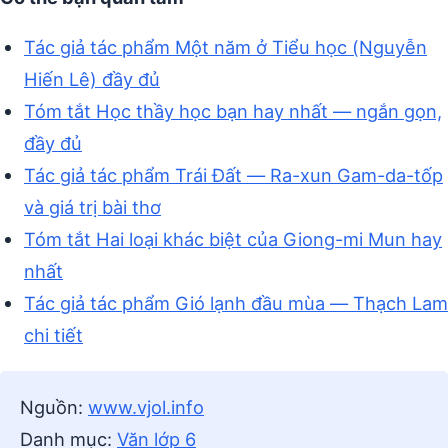
Tác giả tác phẩm Một năm ở Tiểu học (Nguyễn
Hiến Lê) đầy đủ
Tóm tắt Học thầy học bạn hay nhất — ngắn gọn,
đầy đủ
Tác giả tác phẩm Trái Đất — Ra-xun Gam-da-tốp
và giá trị bài thơ
Tóm tắt Hai loại khác biệt của Giong-mi Mun hay
nhất
Tác giả tác phẩm Gió lạnh đầu mùa — Thạch Lam
chi tiết
Nguồn:
www.vjol.info
Danh mục:
Văn lớp 6