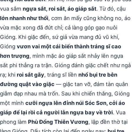
vua sắm
ngựa sắt, roi sắt, áo giáp sắt
. Từ đó, cậu
lớn nhanh như thổi
, cơm ăn mấy cũng không no, áo
vừa mặc xong đã đứt chỉ; cả làng góp gạo nuôi
Gióng. Khi giặc đến, sứ giả vừa mang đủ vũ khí,
Gióng
vươn vai một cái biến thành tráng sĩ cao
hơn trượng
, mình mặc áo giáp sắt nhảy lên ngựa
sắt phi thẳng ra trận. Gióng đánh giặc chết như ngả
rạ; khi
roi sắt gãy
, tráng sĩ liền
nhổ bụi tre bên
đường quật vào giặc
— giặc tan vỡ, đám tàn quân
giẫm đạp nhau mà trốn. Sau khi chiến thắng, Gióng
một mình
cưỡi ngựa lên đỉnh núi Sóc Sơn, cởi áo
giáp để lại rồi cả người lẫn ngựa bay về trời
. Vua
phong làm
Phù Đổng Thiên Vương
, lập đền thờ tại
làng Gióng. Dấu tích còn lại đến ngày nay:
bụi tre