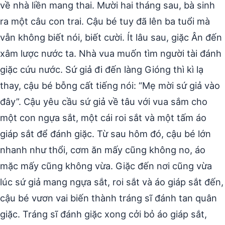
về nhà liền mang thai. Mười hai tháng sau, bà sinh
ra một câu con trai. Cậu bé tuy đã lên ba tuổi mà
vẫn không biết nói, biết cười. Ít lâu sau, giặc Ân đến
xâm lược nước ta. Nhà vua muốn tìm người tài đánh
giặc cứu nước. Sứ giả đi đến làng Gióng thì kì lạ
thay, cậu bé bỗng cất tiếng nói: “Mẹ mời sứ giả vào
đây”. Cậu yêu cầu sứ giả về tâu với vua sắm cho
một con ngựa sắt, một cái roi sắt và một tấm áo
giáp sắt để đánh giặc. Từ sau hôm đó, cậu bé lớn
nhanh như thổi, cơm ăn mấy cũng không no, áo
mặc mấy cũng không vừa. Giặc đến nơi cũng vừa
lúc sứ giả mang ngựa sắt, roi sắt và áo giáp sắt đến,
cậu bé vươn vai biến thành tráng sĩ đánh tan quân
giặc. Tráng sĩ đánh giặc xong cởi bỏ áo giáp sắt,