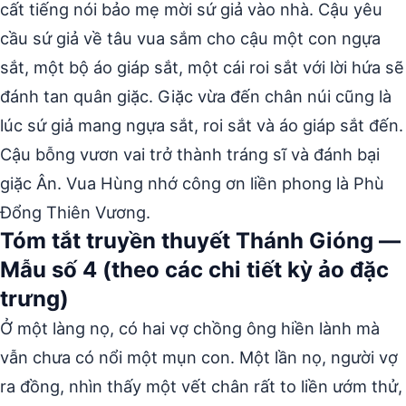
cất tiếng nói bảo mẹ mời sứ giả vào nhà. Cậu yêu
cầu sứ giả về tâu vua sắm cho cậu một con ngựa
sắt, một bộ áo giáp sắt, một cái roi sắt với lời hứa sẽ
đánh tan quân giặc. Giặc vừa đến chân núi cũng là
lúc sứ giả mang ngựa sắt, roi sắt và áo giáp sắt đến.
Cậu bỗng vươn vai trở thành tráng sĩ và đánh bại
giặc Ân. Vua Hùng nhớ công ơn liền phong là Phù
Đổng Thiên Vương.
Tóm tắt truyền thuyết Thánh Gióng —
Mẫu số 4 (theo các chi tiết kỳ ảo đặc
trưng)
Ở một làng nọ, có hai vợ chồng ông hiền lành mà
vẫn chưa có nổi một mụn con. Một lần nọ, người vợ
ra đồng, nhìn thấy một vết chân rất to liền ướm thử,