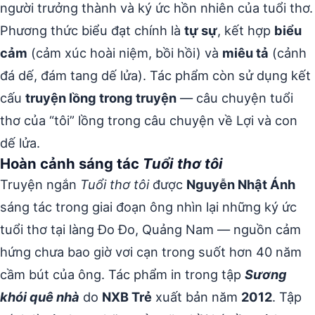
người trưởng thành và ký ức hồn nhiên của tuổi thơ.
Phương thức biểu đạt chính là
tự sự
, kết hợp
biểu
cảm
(cảm xúc hoài niệm, bồi hồi) và
miêu tả
(cảnh
đá dế, đám tang dế lửa). Tác phẩm còn sử dụng kết
cấu
truyện lồng trong truyện
— câu chuyện tuổi
thơ của “tôi” lồng trong câu chuyện về Lợi và con
dế lửa.
Hoàn cảnh sáng tác
Tuổi thơ tôi
Truyện ngắn
Tuổi thơ tôi
được
Nguyễn Nhật Ánh
sáng tác trong giai đoạn ông nhìn lại những ký ức
tuổi thơ tại làng Đo Đo, Quảng Nam — nguồn cảm
hứng chưa bao giờ vơi cạn trong suốt hơn 40 năm
cầm bút của ông. Tác phẩm in trong tập
Sương
khói quê nhà
do
NXB Trẻ
xuất bản năm
2012
. Tập