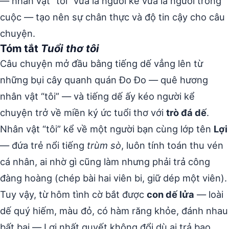
— nhân vật “tôi” vừa là người kể vừa là người trong
cuộc — tạo nên sự chân thực và độ tin cậy cho câu
chuyện.
Tóm tắt
Tuổi thơ tôi
Câu chuyện mở đầu bằng tiếng dế vẳng lên từ
những bụi cây quanh quán Đo Đo — quê hương
nhân vật “tôi” — và tiếng dế ấy kéo người kể
chuyện trở về miền ký ức tuổi thơ với
trò đá dế
.
Nhân vật “tôi” kể về một người bạn cùng lớp tên
Lợi
— đứa trẻ nổi tiếng
trùm sò
, luôn tính toán thu vén
cá nhân, ai nhờ gì cũng làm nhưng phải trả công
đàng hoàng (chép bài hai viên bi, giữ dép một viên).
Tuy vậy, từ hôm tình cờ bắt được
con dế lửa
— loài
dế quý hiếm, màu đỏ, có hàm răng khỏe, đánh nhau
bất bại — Lợi nhất quyết không đổi dù ai trả bao