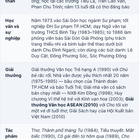
thân
ông; học tại các trường Tiểu La, Trần Cao Vân,
Phan Chu Trinh; năm 13 tuổi đã có thơ đăng báo
Học
Năm 1973 vào Sài Gòn học ngành Sư phạm; tốt
vấn và
nghiệp ĐH Sư phạm TP.HCM; dạy Ngữ văn tại
sự
trường THCS Bình Tây (1983–1985); từ 1986 làm
nghiệp
phóng viên báo Sài Gòn Giải Phóng (phụ trách
trang thiếu nhi và bình luận thể thao dưới bút
danh Chu Đình Ngạn); còn dùng các bút danh: Lê
Duy Cật, Đông Phương Sóc, Sóc Phương Đông
Giải
Giải thưởng Văn học Trẻ hạng A (1990) với
Chú
thưởng
bé rắc rối
; Nhà văn được yêu thích nhất 20 năm
(1975–1995) — bầu chọn của Thành đoàn
TP.HCM và báo Tuổi Trẻ; Giải nhà văn có sách
bán chạy nhất — NXB Kim Đồng (1998); Huy
chương
Vì thế hệ trẻ
với
Kính vạn hoa
(2003);
Giải
thưởng Văn học ASEAN (2010)
với
Cho tôi xin
một vé đi tuổi thơ
; Giải Sách hay của Hội Xuất bản
Việt Nam (2010)
Tác
Thơ:
Thành phố tháng Tư
(1984); Tiểu thuyết:
Mắt
phẩm
biếc
(1990),
Cô gái đến từ hôm qua
(1989),
Cho