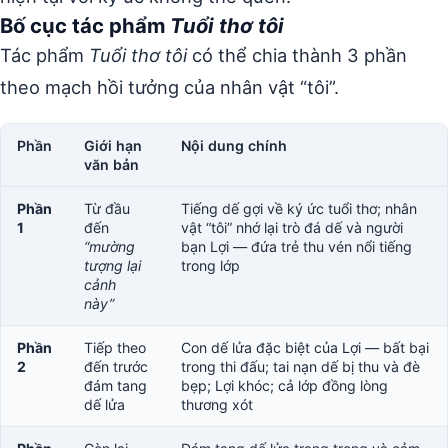
Bố cục tác phẩm
Tuổi thơ tôi
Tác phẩm
Tuổi thơ tôi
có thể chia thành 3 phần
theo mạch hồi tưởng của nhân vật “tôi”.
Phần
Giới hạn
Nội dung chính
văn bản
Phần
Từ đầu
Tiếng dế gợi về ký ức tuổi thơ; nhân
1
đến
vật “tôi” nhớ lại trò đá dế và người
“mường
bạn Lợi — đứa trẻ thu vén nổi tiếng
tượng lại
trong lớp
cảnh
này”
Phần
Tiếp theo
Con dế lửa đặc biệt của Lợi — bất bại
2
đến trước
trong thi đấu; tai nạn dế bị thu và đè
đám tang
bẹp; Lợi khóc; cả lớp đồng lòng
dế lửa
thương xót