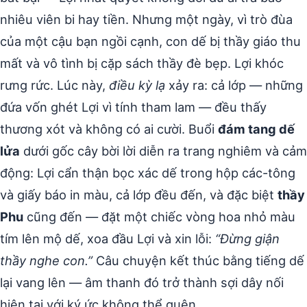
nhiêu viên bi hay tiền. Nhưng một ngày, vì trò đùa
của một cậu bạn ngồi cạnh, con dế bị thầy giáo thu
mất và vô tình bị cặp sách thầy đè bẹp. Lợi khóc
rưng rức. Lúc này,
điều kỳ lạ
xảy ra: cả lớp — những
đứa vốn ghét Lợi vì tính tham lam — đều thấy
thương xót và không có ai cười. Buổi
đám tang dế
lửa
dưới gốc cây bời lời diễn ra trang nghiêm và cảm
động: Lợi cẩn thận bọc xác dế trong hộp các-tông
và giấy báo in màu, cả lớp đều đến, và đặc biệt
thầy
Phu
cũng đến — đặt một chiếc vòng hoa nhỏ màu
tím lên mộ dế, xoa đầu Lợi và xin lỗi:
“Đừng giận
thầy nghe con.”
Câu chuyện kết thúc bằng tiếng dế
lại vang lên — âm thanh đó trở thành sợi dây nối
hiện tại với ký ức không thể quên.