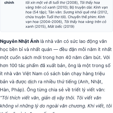
chính
tôi xin một vé đi tuổi thơ
(2008),
Tôi thấy hoa
vàng trên cỏ xanh
(2010); Bộ truyện dài:
Kính vạn
hoa
(54 tập); Tản văn:
Sương khói quê nhà
(2012,
chứa truyện
Tuổi thơ tôi
). Chuyển thể phim:
Kính
vạn hoa
(2004–2006),
Tôi thấy hoa vàng trên cỏ
xanh
(2015),
Mắt biếc
(2019)
Nguyễn Nhật Ánh
là nhà văn có sức lao động văn
học bền bỉ và nhất quán — đều đặn mỗi năm ít nhất
một cuốn sách mới trong hơn 40 năm cầm bút. Với
hơn 100 tác phẩm đã xuất bản, ông là một trong số
ít nhà văn Việt Nam có sách bán chạy hàng triệu
bản và được dịch ra nhiều thứ tiếng (Anh, Nhật,
Hàn, Pháp). Ông từng chia sẻ về triết lý viết văn:
“Tôi thích viết văn, giản dị vậy thôi. Tôi viết văn
không vì những lý do ngoài văn chương. Khi viết, tôi