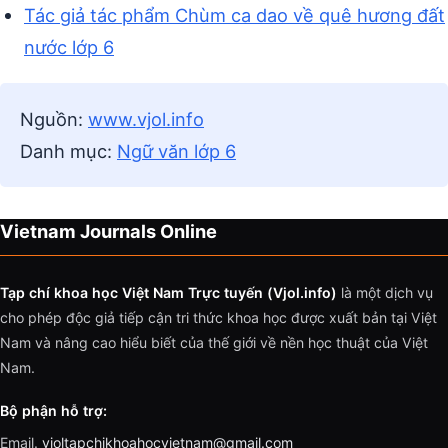
Tác giả tác phẩm Chùm ca dao về quê hương đất
nước lớp 6
Nguồn:
www.vjol.info
Danh mục:
Ngữ văn lớp 6
Vietnam Journals Online
Tạp chí khoa học Việt Nam Trực tuyến (Vjol.info)
là một dịch vụ
cho phép độc giả tiếp cận tri thức khoa học được xuất bản tại Việt
Nam và nâng cao hiểu biết của thế giới về nền học thuật của Việt
Nam.
Bộ phận hỗ trợ:
Email.
vjoltapchikhoahocvietnam@gmail.com