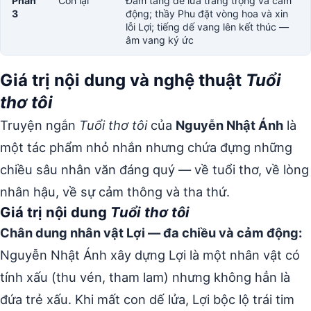
Phần
Còn lại
Đám tang dế lửa trang trọng và cảm
3
động; thầy Phu đặt vòng hoa và xin
lỗi Lợi; tiếng dế vang lên kết thúc —
âm vang ký ức
Giá trị nội dung và nghệ thuật
Tuổi
thơ tôi
Truyện ngắn
Tuổi thơ tôi
của
Nguyễn Nhật Ánh
là
một tác phẩm nhỏ nhắn nhưng chứa đựng những
chiều sâu nhân văn đáng quý — về tuổi thơ, về lòng
nhân hậu, về sự cảm thông và tha thứ.
Giá trị nội dung
Tuổi thơ tôi
Chân dung nhân vật Lợi — đa chiều và cảm động:
Nguyễn Nhật Ánh xây dựng Lợi là một nhân vật có
tính xấu (thu vén, tham lam) nhưng không hẳn là
đứa trẻ xấu. Khi mất con dế lửa, Lợi bộc lộ trái tim