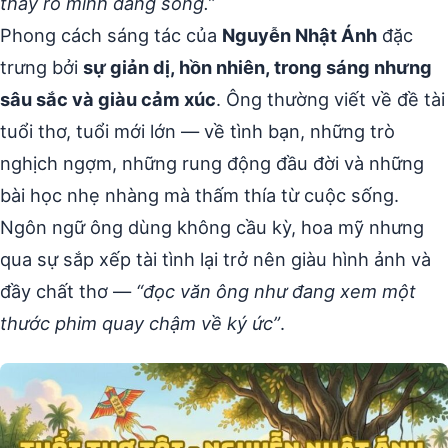
thấy rõ mình đang sống.”
Phong cách sáng tác của
Nguyễn Nhật Ánh
đặc
trưng bởi
sự giản dị, hồn nhiên, trong sáng nhưng
sâu sắc và giàu cảm xúc
. Ông thường viết về đề tài
tuổi thơ, tuổi mới lớn — về tình bạn, những trò
nghịch ngợm, những rung động đầu đời và những
bài học nhẹ nhàng mà thấm thía từ cuộc sống.
Ngôn ngữ ông dùng không cầu kỳ, hoa mỹ nhưng
qua sự sắp xếp tài tình lại trở nên giàu hình ảnh và
đầy chất thơ —
“đọc văn ông như đang xem một
thước phim quay chậm về ký ức”
.