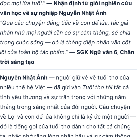
đọc mọi lứa tuổi.”
—
Nhận định từ giới nghiên cứu
văn học về sự nghiệp Nguyễn Nhật Ánh
“Qua câu chuyện đáng tiếc về con dế lửa, tác giả
nhắn nhủ mọi người cần có sự cảm thông, sẻ chia
trong cuộc sống — đó là thông điệp nhân văn cốt
lõi của toàn bộ tác phẩm.”
—
SGK Ngữ văn 6, Chân
trời sáng tạo
Nguyễn Nhật Ánh
— người giữ vé về tuổi thơ của
nhiều thế hệ Việt — đã gửi vào
Tuổi thơ tôi
tất cả
tình yêu thương và sự trân trọng với những năm
tháng trong sáng nhất của đời người. Câu chuyện
về Lợi và con dế lửa không chỉ là ký ức một người —
đó là tiếng gọi của tuổi thơ dành cho tất cả chúng
ta, nhắc nhở rằng lòng nhân hậu và sự cảm thông