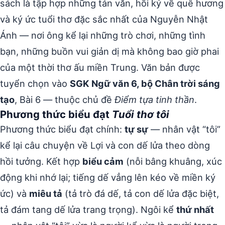
sách là tập hợp những tản văn, hồi ký về quê hương
và ký ức tuổi thơ đặc sắc nhất của Nguyễn Nhật
Ánh — nơi ông kể lại những trò chơi, những tình
bạn, những buồn vui giản dị mà không bao giờ phai
của một thời thơ ấu miền Trung. Văn bản được
tuyển chọn vào
SGK Ngữ văn 6, bộ Chân trời sáng
tạo
, Bài 6 — thuộc chủ đề
Điểm tựa tinh thần
.
Phương thức biểu đạt
Tuổi thơ tôi
Phương thức biểu đạt chính:
tự sự
— nhân vật “tôi”
kể lại câu chuyện về Lợi và con dế lửa theo dòng
hồi tưởng. Kết hợp
biểu cảm
(nỗi bâng khuâng, xúc
động khi nhớ lại; tiếng dế vẳng lên kéo về miền ký
ức) và
miêu tả
(tả trò đá dế, tả con dế lửa đặc biệt,
tả đám tang dế lửa trang trọng). Ngôi kể
thứ nhất