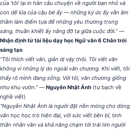
của ‘tôi’ lại in hằn câu chuyện về người bạn nhỏ và
con dế lửa của cậu bé ấy — những ký ức ấy vẫn âm
thầm làm điểm tựa để những yêu thương trong
sáng, thuần khiết ấy nâng đỡ ta giữa cuộc đời.”
—
Nhận định từ tài liệu dạy học Ngữ văn 6 Chân trời
sáng tạo
“Tôi thích viết văn, giản dị vậy thôi. Tôi viết văn
không vì những lý do ngoài văn chương. Khi viết, tôi
thấy rõ mình đang sống. Với tôi, văn chương giống
như khu vườn.”
—
Nguyễn Nhật Ánh
(tự bạch về
nghề viết)
“Nguyễn Nhật Ánh là người đặt nền móng cho dòng
văn học học trò hiện đại, với sức viết bền bỉ, tinh
thần nhân văn và khả năng chạm tới trái tim người