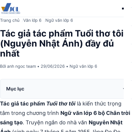
Me
Trang chủ
Văn lớp 6
Ngữ văn lớp 6
Tác giả tác phẩm Tuổi thơ tôi
(Nguyễn Nhật Ánh) đầy đủ
nhất
Bởi
anh ngoc team
•
29/06/2026
•
Ngữ văn lớp 6
Mục lục
Tác giả tác phẩm
Tuổi thơ tôi
là kiến thức trọng
tâm trong chương trình
Ngữ văn lớp 6 bộ Chân trời
sáng tạo
. Truyện ngắn do nhà văn
Nguyễn Nhật
Ánh
(sinh ngày 7 tháng 5 năm 1955, làng Đo Đo,