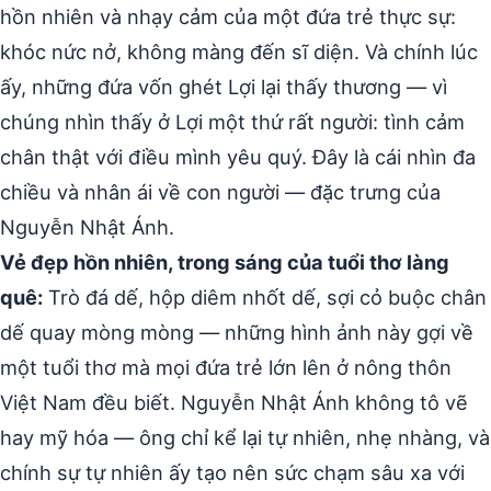
hồn nhiên và nhạy cảm của một đứa trẻ thực sự:
khóc nức nở, không màng đến sĩ diện. Và chính lúc
ấy, những đứa vốn ghét Lợi lại thấy thương — vì
chúng nhìn thấy ở Lợi một thứ rất người: tình cảm
chân thật với điều mình yêu quý. Đây là cái nhìn đa
chiều và nhân ái về con người — đặc trưng của
Nguyễn Nhật Ánh.
Vẻ đẹp hồn nhiên, trong sáng của tuổi thơ làng
quê:
Trò đá dế, hộp diêm nhốt dế, sợi cỏ buộc chân
dế quay mòng mòng — những hình ảnh này gợi về
một tuổi thơ mà mọi đứa trẻ lớn lên ở nông thôn
Việt Nam đều biết. Nguyễn Nhật Ánh không tô vẽ
hay mỹ hóa — ông chỉ kể lại tự nhiên, nhẹ nhàng, và
chính sự tự nhiên ấy tạo nên sức chạm sâu xa với