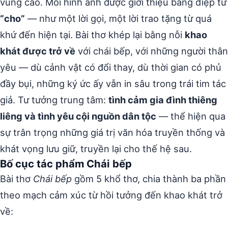
vùng cao. Mỗi hình ảnh được giới thiệu bằng điệp từ
“cho”
— như một lời gọi, một lời trao tặng từ quá
khứ đến hiện tại. Bài thơ khép lại bằng nỗi
khao
khát được trở về
với chái bếp, với những người thân
yêu — dù cảnh vật có đổi thay, dù thời gian có phủ
đầy bụi, những ký ức ấy vẫn in sâu trong trái tim tác
giả. Tư tưởng trung tâm:
tình cảm gia đình thiêng
liêng và tình yêu cội nguồn dân tộc
— thể hiện qua
sự trân trọng những giá trị văn hóa truyền thống và
khát vọng lưu giữ, truyền lại cho thế hệ sau.
Bố cục tác phẩm Chái bếp
Bài thơ
Chái bếp
gồm 5 khổ thơ, chia thành ba phần
theo mạch cảm xúc từ hồi tưởng đến khao khát trở
về: