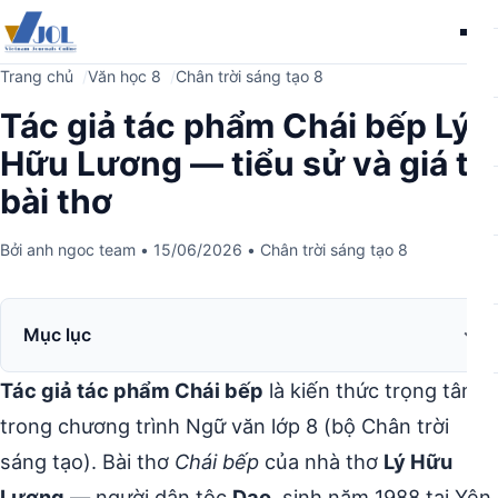
Me
Trang chủ
Văn học 8
Chân trời sáng tạo 8
Tác giả tác phẩm Chái bếp Lý
Hữu Lương — tiểu sử và giá trị
bài thơ
Bởi
anh ngoc team
•
15/06/2026
•
Chân trời sáng tạo 8
Mục lục
Tác giả tác phẩm Chái bếp
là kiến thức trọng tâm
trong chương trình Ngữ văn lớp 8 (bộ Chân trời
sáng tạo). Bài thơ
Chái bếp
của nhà thơ
Lý Hữu
Lương
— người dân tộc
Dao
, sinh năm 1988 tại Yên