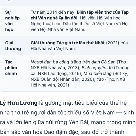
Sự
Từ năm 2014 đến nay:
Biên tập viên thơ của Tạp
nghiệp
chí Văn nghệ Quân đội
. Hội viên Hội Văn học
văn
Nghệ thuật các Dân tộc thiểu số Việt Nam và Hội
học
viên Hội Nhà văn Việt Nam.
Giải
Giải thưởng Tác giả trẻ lần thứ Nhất
(2021) của
thưởng
Hội Nhà văn Việt Nam.
Tác
Người đàn bà cõng trăng trên đỉnh Cô San
(Thơ,
phẩm
NXB Hội Nhà văn, 2013);
Bình nguyên đỏ
(Trường
chính
ca, NXB Lao động, 2016);
Mùa biển lặng
(Bút ký,
NXB Quân đội Nhân dân, 2020);
Yao
(Thơ, NXB
Hội Nhà văn, 2021)
Lý Hữu Lương
là gương mặt tiêu biểu của thế hệ
nhà thơ trẻ người dân tộc thiểu số Việt Nam — sinh
ra và lớn lên giữa núi rừng Yên Bái, mang trong mình
bản sắc văn hóa Dao đậm đặc, sau đó trở thành