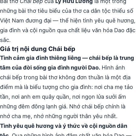
Bài thơ
Chái bếp
của
Lý Hữu Lương
là một trong
những bài thơ tiêu biểu của thơ ca dân tộc thiểu số
Việt Nam đương đại — thể hiện tình yêu quê hương,
gia đình và cội nguồn qua chất liệu văn hóa Dao đặc
sắc.
Giá trị nội dung Chái bếp
Tình cảm gia đình thiêng liêng — chái bếp là trung
tâm của đời sống gia đình người Dao.
Hình ảnh
chái bếp trong bài thơ không đơn thuần là một địa
điểm mà là biểu tượng cho gia đình: nơi cha mẹ tảo
tần, nơi anh em quây quần, nơi ngọn lửa sưởi ấm
những đêm đông lạnh giá. Nhớ chái bếp chính là
nhớ cha mẹ, nhớ những người thân yêu nhất.
Tình yêu quê hương và ý thức về cội nguồn dân
tộc.
Qua những hình ảnh đậm chất văn hóa Dao —