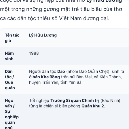
một trong những gương mặt trẻ tiêu biểu của thơ
ca các dân tộc thiểu số Việt Nam đương đại.
Tên tác
Lý Hữu Lương
giả
Năm
1988
sinh
Dân
Người dân tộc
Dao
(nhóm Dao Quần Chẹt), sinh ra
tộc /
ở
bản Khe Rồng
trên núi Bàn Mai, xã Kiên Thành,
Quê
huyện Trấn Yên, tỉnh Yên Bái.
quán
Học
Tốt nghiệp
Trường Sĩ quan Chính trị
(Bắc Ninh);
vấn /
từng là chiến sĩ biên phòng
Quân khu 2
.
Sự
nghiệp
quân
ngũ