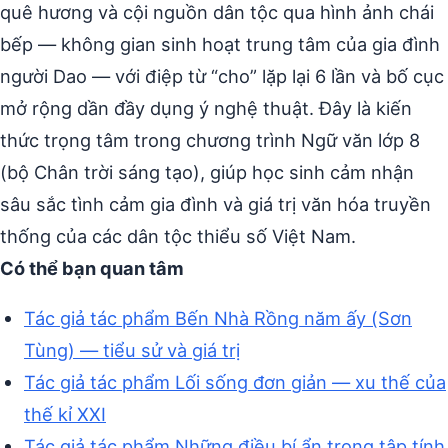
quê hương và cội nguồn dân tộc qua hình ảnh chái
bếp — không gian sinh hoạt trung tâm của gia đình
người Dao — với điệp từ “cho” lặp lại 6 lần và bố cục
mở rộng dần đầy dụng ý nghệ thuật. Đây là kiến
thức trọng tâm trong chương trình Ngữ văn lớp 8
(bộ Chân trời sáng tạo), giúp học sinh cảm nhận
sâu sắc tình cảm gia đình và giá trị văn hóa truyền
thống của các dân tộc thiểu số Việt Nam.
Có thể bạn quan tâm
Tác giả tác phẩm Bến Nhà Rồng năm ấy (Sơn
Tùng) — tiểu sử và giá trị
Tác giả tác phẩm Lối sống đơn giản — xu thế của
thế kỉ XXI
Tác giả tác phẩm Những điều bí ẩn trong tập tính