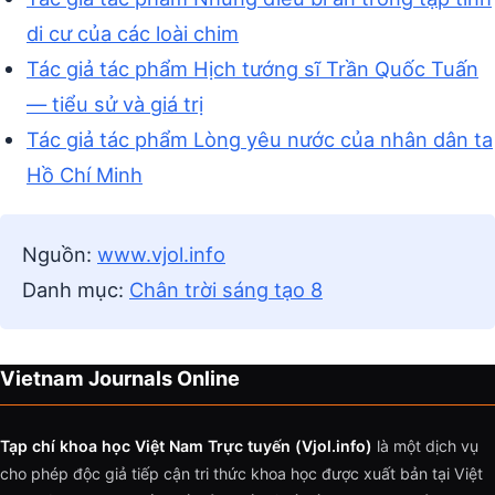
di cư của các loài chim
Tác giả tác phẩm Hịch tướng sĩ Trần Quốc Tuấn
— tiểu sử và giá trị
Tác giả tác phẩm Lòng yêu nước của nhân dân ta
Hồ Chí Minh
Nguồn:
www.vjol.info
Danh mục:
Chân trời sáng tạo 8
Vietnam Journals Online
Tạp chí khoa học Việt Nam Trực tuyến (Vjol.info)
là một dịch vụ
cho phép độc giả tiếp cận tri thức khoa học được xuất bản tại Việt