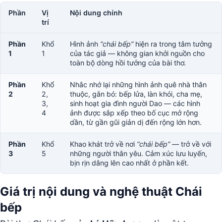
Phần
Vị
Nội dung chính
trí
Phần
Khổ
Hình ảnh
“chái bếp”
hiện ra trong tâm tưởng
1
1
của tác giả — không gian khởi nguồn cho
toàn bộ dòng hồi tưởng của bài thơ.
Phần
Khổ
Nhắc nhớ lại những hình ảnh quê nhà thân
2
2,
thuộc, gắn bó: bếp lửa, làn khói, cha mẹ,
3,
sinh hoạt gia đình người Dao — các hình
4
ảnh được sắp xếp theo bố cục mở rộng
dần, từ gần gũi giản dị đến rộng lớn hơn.
Phần
Khổ
Khao khát trở về nơi
“chái bếp”
— trở về với
3
5
những người thân yêu. Cảm xúc lưu luyến,
bịn rịn dâng lên cao nhất ở phần kết.
Giá trị nội dung và nghệ thuật Chái
bếp