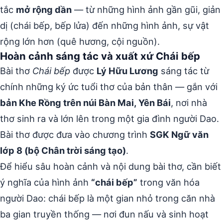
tắc
mở rộng dần
— từ những hình ảnh gần gũi, giản
dị (chái bếp, bếp lửa) đến những hình ảnh, sự vật
rộng lớn hơn (quê hương, cội nguồn).
Hoàn cảnh sáng tác và xuất xứ Chái bếp
Bài thơ
Chái bếp
được
Lý Hữu Lương
sáng tác từ
chính những ký ức tuổi thơ của bản thân — gắn với
bản Khe Rồng trên núi Bàn Mai, Yên Bái
, nơi nhà
thơ sinh ra và lớn lên trong một gia đình người Dao.
Bài thơ được đưa vào chương trình
SGK Ngữ văn
lớp 8 (bộ Chân trời sáng tạo)
.
Để hiểu sâu hoàn cảnh và nội dung bài thơ, cần biết
ý nghĩa của hình ảnh
“chái bếp”
trong văn hóa
người Dao: chái bếp là một gian nhỏ trong căn nhà
ba gian truyền thống — nơi đun nấu và sinh hoạt