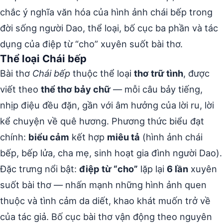
chắc ý nghĩa văn hóa của hình ảnh chái bếp trong
đời sống người Dao, thể loại, bố cục ba phần và tác
dụng của điệp từ “cho” xuyên suốt bài thơ.
Thể loại Chái bếp
Bài thơ
Chái bếp
thuộc thể loại
thơ trữ tình
, được
viết theo
thể thơ bảy chữ
— mỗi câu bảy tiếng,
nhịp điệu đều đặn, gần với âm hưởng của lời ru, lời
kể chuyện về quê hương. Phương thức biểu đạt
chính:
biểu cảm
kết hợp
miêu tả
(hình ảnh chái
bếp, bếp lửa, cha mẹ, sinh hoạt gia đình người Dao).
Đặc trưng nổi bật:
điệp từ “cho”
lặp lại
6 lần
xuyên
suốt bài thơ — nhấn mạnh những hình ảnh quen
thuộc và tình cảm da diết, khao khát muốn trở về
của tác giả. Bố cục bài thơ vận động theo nguyên