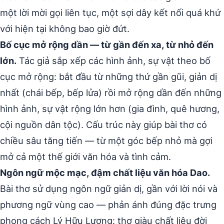
một lời mời gọi liên tục, một sợi dây kết nối quá khứ
với hiện tại không bao giờ đứt.
Bố cục mở rộng dần — từ gần đến xa, từ nhỏ đến
lớn.
Tác giả sắp xếp các hình ảnh, sự vật theo bố
cục mở rộng: bắt đầu từ những thứ gần gũi, giản dị
nhất (chái bếp, bếp lửa) rồi mở rộng dần đến những
hình ảnh, sự vật rộng lớn hơn (gia đình, quê hương,
cội nguồn dân tộc). Cấu trúc này giúp bài thơ có
chiều sâu tăng tiến — từ một góc bếp nhỏ mà gợi
mở cả một thế giới văn hóa và tình cảm.
Ngôn ngữ mộc mạc, đậm chất liệu văn hóa Dao.
Bài thơ sử dụng ngôn ngữ giản dị, gần với lời nói và
phương ngữ vùng cao — phản ánh đúng đặc trưng
phong cách Lý Hữu Lương: thơ giàu chất liệu đời