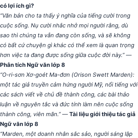
có lợi ích gì?
“Văn bản cho ta thấy ý nghĩa của tiếng cười trong
cuộc sống. Nụ cười nhắc nhở mọi người rằng, dù
sao thì chúng ta vẫn đang còn sống, và sẽ không
có bất cứ chuyện gì khác có thể xem là quan trọng
hơn việc ta đang được sống giữa cuộc đời này.”
—
Phân tích Ngữ văn lớp 8
“O-ri-sơn Xơ-goét Ma-đơn (Orison Swett Marden):
một tác giả truyền cảm hứng người Mỹ, nổi tiếng với
các sách viết về chủ đề thành công, các bài thảo
luận về nguyên tắc và đức tính làm nên cuộc sống
thành công, viên mãn.”
—
Tài liệu giới thiệu tác giả
Ngữ văn lớp 8
“Marden, một doanh nhân sắc sảo, người sáng lập