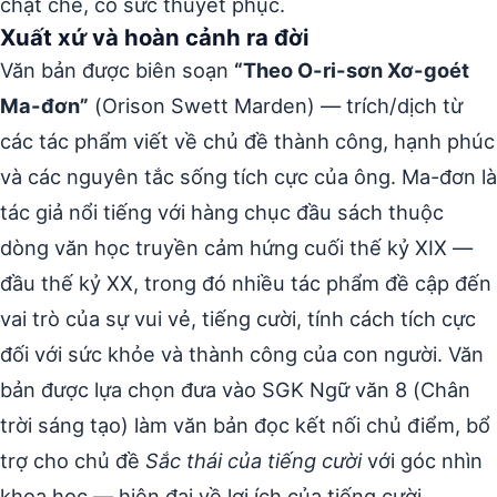
chặt chẽ, có sức thuyết phục.
Xuất xứ và hoàn cảnh ra đời
Văn bản được biên soạn
“Theo O-ri-sơn Xơ-goét
Ma-đơn”
(Orison Swett Marden) — trích/dịch từ
các tác phẩm viết về chủ đề thành công, hạnh phúc
và các nguyên tắc sống tích cực của ông. Ma-đơn là
tác giả nổi tiếng với hàng chục đầu sách thuộc
dòng văn học truyền cảm hứng cuối thế kỷ XIX —
đầu thế kỷ XX, trong đó nhiều tác phẩm đề cập đến
vai trò của sự vui vẻ, tiếng cười, tính cách tích cực
đối với sức khỏe và thành công của con người. Văn
bản được lựa chọn đưa vào SGK Ngữ văn 8 (Chân
trời sáng tạo) làm văn bản đọc kết nối chủ điểm, bổ
trợ cho chủ đề
Sắc thái của tiếng cười
với góc nhìn
khoa học — hiện đại về lợi ích của tiếng cười.