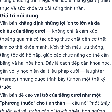
trong chương trình Ngữ văn lớp 8, mang giá trị thiết
thực về sức khỏe và đời sống tinh thần.
Giá trị nội dung
Văn bản
khẳng định những lợi ích to lớn và đa
chiều của tiếng cười
— không chỉ là cảm xúc
thoáng qua mà có tác động thực chất đến cơ thể:
làm cơ thể khỏe mạnh, kích thích máu lưu thông,
tăng tốc độ hô hấp, giúp các chức năng cơ thể cân
bằng và hài hòa hơn. Đây là cách tiếp cận khoa học,
gần với y học hiện đại (liệu pháp cười — laughter
therapy) nhưng được trình bày từ hơn một thế kỷ
trước.
Văn bản đề cao
vai trò của tiếng cười như một
“phương thuốc” cho tinh thần
— câu nói
“một thầy
thuốc vui vẻ, tự họ còn giúp ích nhiều hơn những