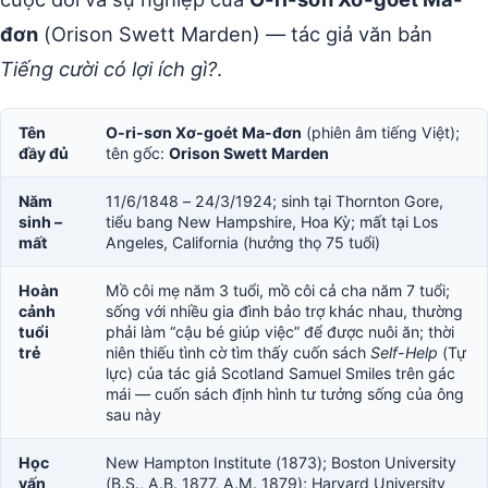
đơn
(Orison Swett Marden) — tác giả văn bản
Tiếng cười có lợi ích gì?
.
Tên
O-ri-sơn Xơ-goét Ma-đơn
(phiên âm tiếng Việt);
đầy đủ
tên gốc:
Orison Swett Marden
Năm
11/6/1848 – 24/3/1924; sinh tại Thornton Gore,
sinh –
tiểu bang New Hampshire, Hoa Kỳ; mất tại Los
mất
Angeles, California (hưởng thọ 75 tuổi)
Hoàn
Mồ côi mẹ năm 3 tuổi, mồ côi cả cha năm 7 tuổi;
cảnh
sống với nhiều gia đình bảo trợ khác nhau, thường
tuổi
phải làm “cậu bé giúp việc” để được nuôi ăn; thời
trẻ
niên thiếu tình cờ tìm thấy cuốn sách
Self-Help
(Tự
lực) của tác giả Scotland Samuel Smiles trên gác
mái — cuốn sách định hình tư tưởng sống của ông
sau này
Học
New Hampton Institute (1873); Boston University
vấn
(B.S., A.B. 1877, A.M. 1879); Harvard University