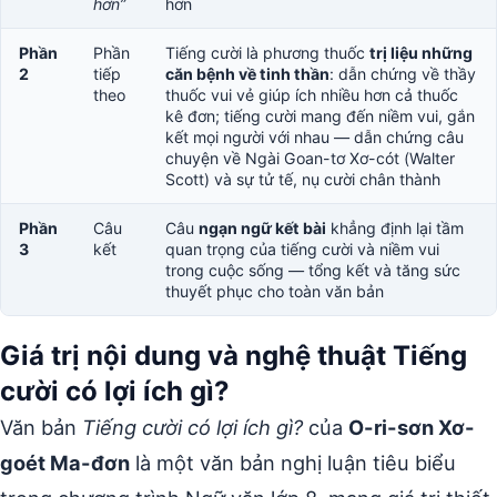
hơn”
hơn
Phần
Phần
Tiếng cười là phương thuốc
trị liệu những
2
tiếp
căn bệnh về tinh thần
: dẫn chứng về thầy
theo
thuốc vui vẻ giúp ích nhiều hơn cả thuốc
kê đơn; tiếng cười mang đến niềm vui, gắn
kết mọi người với nhau — dẫn chứng câu
chuyện về Ngài Goan-tơ Xơ-cót (Walter
Scott) và sự tử tế, nụ cười chân thành
Phần
Câu
Câu
ngạn ngữ kết bài
khẳng định lại tầm
3
kết
quan trọng của tiếng cười và niềm vui
trong cuộc sống — tổng kết và tăng sức
thuyết phục cho toàn văn bản
Giá trị nội dung và nghệ thuật Tiếng
cười có lợi ích gì?
Văn bản
Tiếng cười có lợi ích gì?
của
O-ri-sơn Xơ-
goét Ma-đơn
là một văn bản nghị luận tiêu biểu