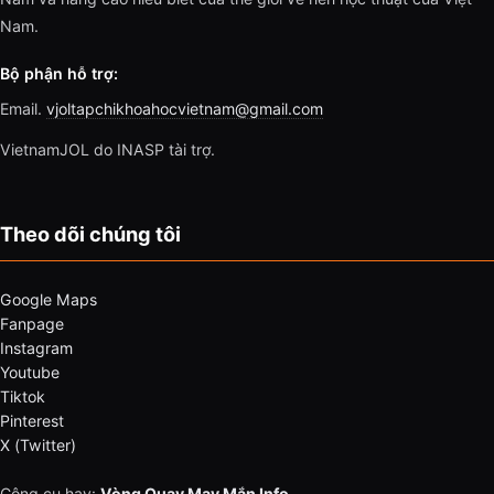
Nam.
Bộ phận hỗ trợ:
Email.
vjoltapchikhoahocvietnam@gmail.com
VietnamJOL do INASP tài trợ.
Theo dõi chúng tôi
Google Maps
Fanpage
Instagram
Youtube
Tiktok
Pinterest
X (Twitter)
Công cụ hay:
Vòng Quay May Mắn Info