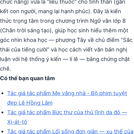
chức năng) vừa là “liều thuốc” cho tinh thần (gắn
kết con người, mang lại hạnh phúc). Đây là kiến
thức trọng tâm trong chương trình Ngữ văn lớp 8
(Chân trời sáng tạo), giúp học sinh hiểu thêm một
góc nhìn khoa học — phương Tây về chủ điểm “Sắc
thái của tiếng cười” và học cách viết văn bản nghị
luận với hệ thống ý kiến — lí lẽ — bằng chứng chặt
chẽ.
Có thể bạn quan tâm
Tác giả tác phẩm Mẹ vắng nhà - Bộ phim tuyệt
đẹp Lê Hồng Lâm
Tác giả tác phẩm Bức thư của thủ lĩnh da đỏ —
Xi-át-tô
Tác giả tác phẩm Lối sống đơn giản — xu thế của