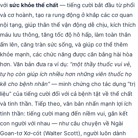
với
sức khỏe thể chất
— tiếng cười bắt đầu từ phổi
và cơ hoành, tạo ra rung động ở khắp các cơ quan
nội tạng, giúp thân thể vận động dễ chịu, kích thích
máu lưu thông, tăng tốc độ hô hấp, làm toàn thân
ấm lên, căng tràn sức sống, và giúp cơ thể thêm
khỏe mạnh, các chức năng được cân bằng hài hòa
hơn. Văn bản đưa ra ví dụ:
“một thầy thuốc vui vẻ,
tự họ còn giúp ích nhiều hơn những viên thuốc họ
kê cho bệnh nhân”
— minh chứng cho tác dụng “trị
liệu” của tiếng cười đối với cả bệnh tật về thể chất
và tinh thần. Tiếp theo, văn bản nhấn mạnh lợi ích
tinh thần: tiếng cười mang đến niềm vui, gắn kết
con người với nhau — như câu chuyện về Ngài
Goan-tơ Xơ-cót (Walter Scott), người luôn dành