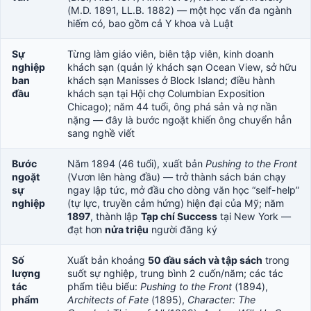
(M.D. 1891, LL.B. 1882) — một học vấn đa ngành
hiếm có, bao gồm cả Y khoa và Luật
Sự
Từng làm giáo viên, biên tập viên, kinh doanh
nghiệp
khách sạn (quản lý khách sạn Ocean View, sở hữu
ban
khách sạn Manisses ở Block Island; điều hành
đầu
khách sạn tại Hội chợ Columbian Exposition
Chicago); năm 44 tuổi, ông phá sản và nợ nần
nặng — đây là bước ngoặt khiến ông chuyển hẳn
sang nghề viết
Bước
Năm 1894 (46 tuổi), xuất bản
Pushing to the Front
ngoặt
(Vươn lên hàng đầu) — trở thành sách bán chạy
sự
ngay lập tức, mở đầu cho dòng văn học “self-help”
nghiệp
(tự lực, truyền cảm hứng) hiện đại của Mỹ; năm
1897
, thành lập
Tạp chí Success
tại New York —
đạt hơn
nửa triệu
người đăng ký
Số
Xuất bản khoảng
50 đầu sách và tập sách
trong
lượng
suốt sự nghiệp, trung bình 2 cuốn/năm; các tác
tác
phẩm tiêu biểu:
Pushing to the Front
(1894),
phẩm
Architects of Fate
(1895),
Character: The