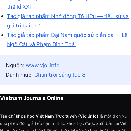
thế kỉ XXI
Tác giả tác phẩm Nhớ đồng Tố Hữu — tiểu sử và
giá trị bài thơ
Tác giả tác phẩm Đại Nam quốc sử diễn ca — Lê
Ngô Cát và Phạm Đình Toái
Nguồn:
www.vjol.info
Danh mục:
Chân trời sáng tạo 8
Vietnam Journals Online
Tạp chí khoa học Việt Nam Trực tuyến (Vjol.info)
là một dịch vụ
cho phép độc giả tiếp cận tri thức khoa học được xuất bản tại Việt
Nam và nâng cao hiểu biết của thế giới về nền học thuật của Việt