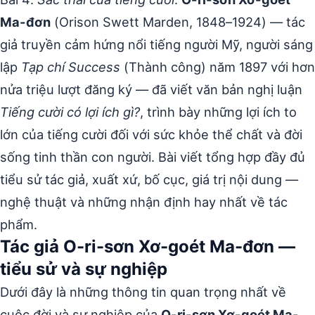
Ma-đơn
(Orison Swett Marden, 1848–1924) — tác
giả truyền cảm hứng nổi tiếng người Mỹ, người sáng
lập
Tạp chí Success
(Thành công) năm 1897 với hơn
nửa triệu lượt đăng ký — đã viết văn bản nghị luận
Tiếng cười có lợi ích gì?
, trình bày những lợi ích to
lớn của tiếng cười đối với sức khỏe thể chất và đời
sống tinh thần con người. Bài viết tổng hợp đầy đủ
tiểu sử tác giả, xuất xứ, bố cục, giá trị nội dung —
nghệ thuật và những nhận định hay nhất về tác
phẩm.
Tác giả O-ri-sơn Xơ-goét Ma-đơn —
tiểu sử và sự nghiệp
Dưới đây là những thông tin quan trọng nhất về
cuộc đời và sự nghiệp của
O-ri-sơn Xơ-goét Ma-