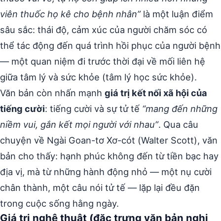
viên thuốc họ kê cho bệnh nhân”
là một luận điểm
sâu sắc: thái độ, cảm xúc của người chăm sóc có
thể tác động đến quá trình hồi phục của người bệnh
— một quan niệm đi trước thời đại về mối liên hệ
giữa tâm lý và sức khỏe (tâm lý học sức khỏe).
Văn bản còn nhấn mạnh
giá trị kết nối xã hội của
tiếng cười
: tiếng cười và sự tử tế
“mang đến những
niềm vui, gắn kết mọi người với nhau”
. Qua câu
chuyện về Ngài Goan-tơ Xơ-cót (Walter Scott), văn
bản cho thấy: hạnh phúc không đến từ tiền bạc hay
địa vị, mà từ những hành động nhỏ — một nụ cười
chân thành, một câu nói tử tế — lặp lại đều đặn
trong cuộc sống hằng ngày.
Giá trị nghệ thuật (đặc trưng văn bản nghị