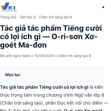
Me
Trang chủ
Văn học 8
Chân trời sáng tạo 8
Tác giả tác phẩm Tiếng cười
có lợi ích gì — O-ri-sơn Xơ-
goét Ma-đơn
Bởi
anh ngoc team
•
15/06/2026
•
Chân trời sáng tạo 8
Mục lục
Tác giả tác phẩm Tiếng cười có lợi ích gì
là kiến
thức trọng tâm trong chương trình Ngữ văn lớp 8
(Chân trời sáng tạo), phần Đọc kết nối chủ điểm —
Bài 4:
Sắc thái của tiếng cười
.
O-ri-sơn Xơ-goét