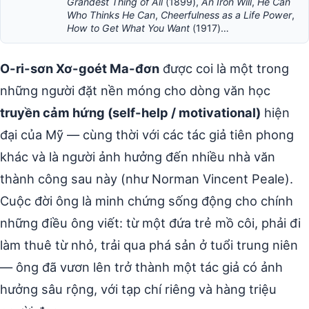
Grandest Thing of All
(1899),
An Iron Will
,
He Can
Who Thinks He Can
,
Cheerfulness as a Life Power
,
How to Get What You Want
(1917)…
O-ri-sơn Xơ-goét Ma-đơn
được coi là một trong
những người đặt nền móng cho dòng văn học
truyền cảm hứng (self-help / motivational)
hiện
đại của Mỹ — cùng thời với các tác giả tiên phong
khác và là người ảnh hưởng đến nhiều nhà văn
thành công sau này (như Norman Vincent Peale).
Cuộc đời ông là minh chứng sống động cho chính
những điều ông viết: từ một đứa trẻ mồ côi, phải đi
làm thuê từ nhỏ, trải qua phá sản ở tuổi trung niên
— ông đã vươn lên trở thành một tác giả có ảnh
hưởng sâu rộng, với tạp chí riêng và hàng triệu